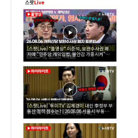
스팟
Live
[스팟Live] *풀영상* 이준석, 보완수사권 폐
지에 "민주당 개악입법, 불안감 가중시켜"｜
26.08.06 개혁신당 보완수사권 폐지 토론회
[스팟Live] '투미TV' 김제경이 내린 李정부 부
동산 정책 점수는? | 26.08.06 서울시 부동산
대토론회