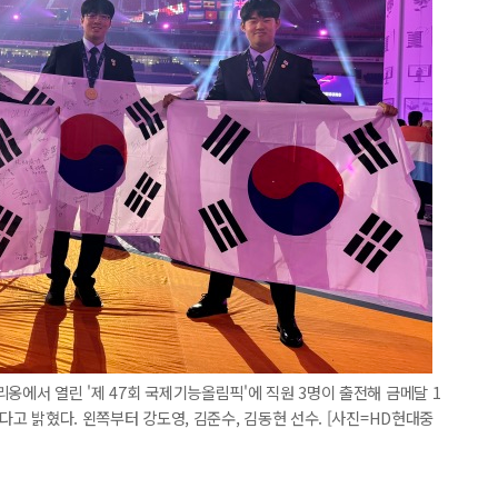
옹에서 열린 '제 47회 국제기능올림픽'에 직원 3명이 출전해 금메달 1
했다고 밝혔다. 왼쪽부터 강도영, 김준수, 김동현 선수. [사진=HD현대중