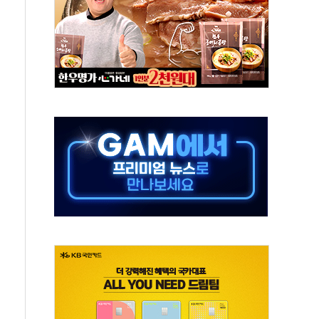
 새 안보 위기… 반군·마약카르텔이 습득해 전투 활용
어선 구조
무해한 표면 부식 물질"
분만에 진화...외국인 노동자 숨져
즌2
축 피해 최소화 '총력 대응'