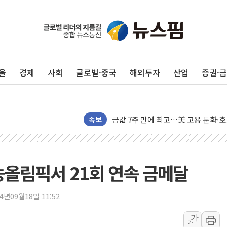
구광모, 내주 실리콘밸리서 젠슨 황 
뉴욕증시 개장 전 특징주...모더나
김정관 장관 "영업이익 N% 성과급
울
경제
사회
글로벌·중국
해외투자
산업
증권·
뉴욕증시 프리뷰, 미 주가선물 AI주
청와대, 북한 단거리 탄도미사일 발사
금값 7주 만에 최고…美 고용 둔화·
[인도증시] 중동 긴장 완화에 실적 호
속보
러, 1인칭시점 드론으로 우크라 민간
[베트남 증시] 지수 하락 속 'DGC
'월가의 황제' 다이먼 "금융시장 레
올림픽서 21회 연속 금메달
양주 섬유염색공장서 화재 1명 중상…
김정관 산업부 장관 "주 52시간 손봐
24년09월18일 11:52
해군 1함대 창설 80주년…지역과 함께
가
가
[3보] 북, 원산서 동해로 단거리 탄도