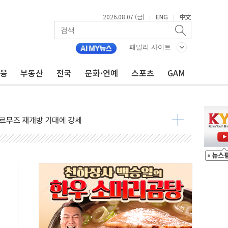
2026.08.07 (금)
ENG
中文
|
|
재회…로봇·AI 데이터센터·모빌리티 구체화
·아이온큐·도어대시↑ VS 샌디스크·피그마·앱러빈↓
패밀리 사이트
 반대…상법·자본시장법 개정 논의"
금융
부동산
전국
문화·연예
스포츠
GAM
 차익실현 속 혼조세...웨스턴디지털·샌디스크↓
에 긴급 안보 점검회의
호르무즈 재개방 기대에 강세
조까지, 상승...호실적 보고 기업 상승세 뚜렷
인 '사파리' 공격… 시민들 공포감 극대화 전략
' 임시 주총 기대감에 홀로 상한가…마진 잔액은 사상 최고
버리지 위험수위…숨은 차입이 더 큰 변수"
대응 1단계 진압 중
야, 경쟁상대 中과 비교해야"
하는 '선봉'의 대민 봉사
미사일 1발 발사… 올해 10번째·42일 만 도발