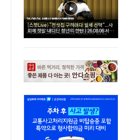
[스팟Live] "전셋집 구하려다 월세 선택"...사
회에 첫발 내디딘 청년의 한탄 | 26.08.06 서울
시 부동산 대토론회