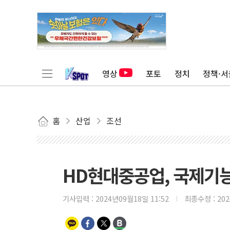
영상
포토
정치
정책·서
홈
산업
조선
HD현대중공업, 국제기능
기사입력 :
2024년09월18일 11:52
최종수정 :
20