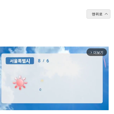
맨위로
더보기
arrow_forward_ios