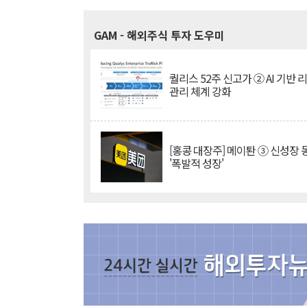
GAM
- 해외주식 투자 도우미
퀄리스 52주 신고가 ② AI 기반 
관리 체계 강화
[홍콩 대장주] 메이퇀 ③ 신성장
'폭발적 성장'