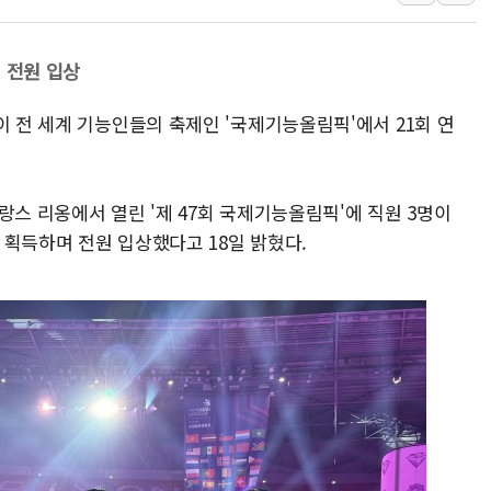
우크라 드론 전술, 중남미 콜롬비아에
동해해경, 독도 해상서 부유물 감긴 
원 전원 입상
주한미군 "오산기지 누출, 백린 아닌 
이 전 세계 기능인들의 축제인 '국제기능올림픽'에서 21회 연
구미 폐염산처리업체서 불 2시간30여
해군과 함께하는 '불금전파, 송정' 시
강원도 폭염특보 11일째…온열질환·가
랑스 리옹에서 열린 '제 47회 국제기능올림픽'에 직원 3명이
를 획득하며 전원 입상했다고 18일 밝혔다.