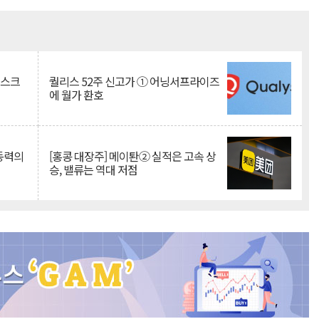
Mute
리스크
퀄리스 52주 신고가 ① 어닝서프라이즈
에 월가 환호
 동력의
[홍콩 대장주] 메이퇀② 실적은 고속 상
승, 밸류는 역대 저점