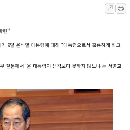
교보생명, '교보K-맞춤건강
가
가
벼랑 끝 선 '동전주' 무더기
1순위보다 낮은 특별공급 
마련"
컴투스 '제우스: 오만의 신'
네이버 클립, 시청 만으로 
리가 9일 윤석열 대통령에 대해 "대통령으로서 훌륭하게 하고
서울 재건축·재개발 정상화시 
[인사] 공정거래위원회
정부 질문에서 '윤 대통령이 생각보다 못하지 않느냐'는 서영교