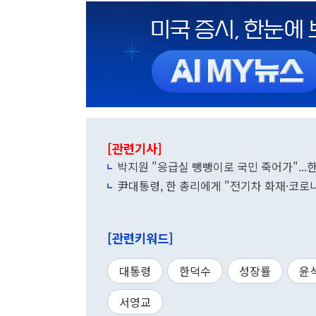
[관련기사]
박지원 "응급실 뺑뺑이로 국민 죽어가"...
尹대통령, 한 총리에게 "전기차 화재·코로
[관련키워드]
대통령
한덕수
성장률
윤
서영교