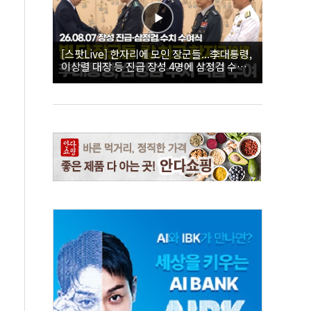
[스팟Live] 한자리에 모인 장군들...李대통령,
이상렬 대장 등 진급 장성 4명에 삼정검 수치
직접 수여｜26.08.07 장성 진급·삼정검 수치
수여식