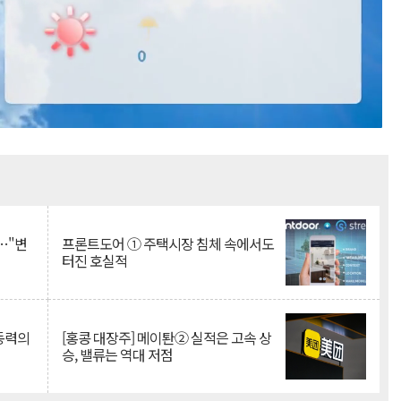
Mute
…"변
프론트도어 ① 주택시장 침체 속에서도
터진 호실적
 동력의
[홍콩 대장주] 메이퇀② 실적은 고속 상
승, 밸류는 역대 저점