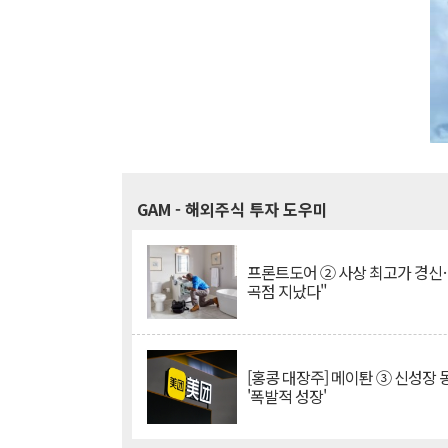
GAM
- 해외주식 투자 도우미
프론트도어 ② 사상 최고가 경신
곡점 지났다"
[홍콩 대장주] 메이퇀 ③ 신성장
'폭발적 성장'