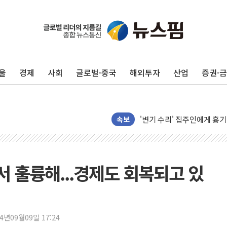
태국 학교서 중학생 총기 난사
40.2도 찍은 서울 등 폭염
울
경제
사회
글로벌·중국
해외투자
산업
증권·
"文정부 악몽 재현 안돼"..
신세계사이먼 '대구 프리미엄 
李대통령, 호우 피해 경북 
'변기 수리' 집주인에게 흉기
속보
워트, 상반기 영업이익 30
프롬바이오, 10일 거래 재
NH농협생명, 농작업 중 온
서 훌륭해...경제도 회복되고 있
아바코, 2분기 매출 120억원
랩지노믹스 "디엑솜과 美 암
보로노이, 폐암 치료제 'VRN
24년09월09일 17:24
푸본현대생명, 육군 3군단과