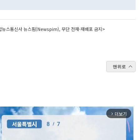
뉴스통신사 뉴스핌(Newspim), 무단 전재-재배포 금지>
맨위로
더보기
arrow_forward_ios