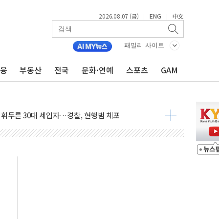
2026.08.07 (금)
ENG
中文
|
|
...최소 7명 사망
패밀리 사이트
중대경보 해제…누적 온열질환자 2872명
금융
부동산
전국
문화·연예
스포츠
GAM
.李 부동산 세제안에 與 내부서 '총선·대선 직격탄' 우려
아울렛' 건립 '본궤도'
안동·의성 특별재난지역 선포
 휘두른 30대 세입자…경찰, 현행범 체포
억원
개…"재무구조 개편"
열질환 보장…폭염기 신속 보상 강화
 진단 분야 독점 라이선스 계약"
11' 캐나다 IND 신청
 군 장병 금융교육·전역 지원 협약