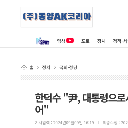
영상
포토
정치
정책·서
홈
정치
국회·정당
한덕수 "尹, 대통령으로
어"
기사입력 :
2024년09월09일 16:19
최종수정 :
20