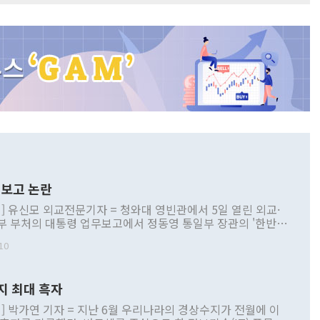
보고 논란
] 유신모 외교전문기자 = 청와대 영빈관에서 5일 열린 외교·
부 부처의 대통령 업무보고에서 정동영 통일부 장관의 '한반도
 구상'과 업무보고 발언이 논란을 빚고 있다. 이날 정 장관의
10
정부 내 조율을 거치지 않은 사안을 정책으로 추진하겠다고 공
는가 하면 사실 관계에 맞지 않은 설명도 있었다. 이재명 대통
로 신중을 기해 달라고 경고했고, 조현 외교부 장관은 '이상
지 최대 흑자
 근거한 비현실적 구상'이라는 비판을 내놨다. 그동안 정 장
책 관련 발언이 물의를 빚은 적은 여러 번 있지만 대통령과 유
] 박가연 기자 = 지난 6월 우리나라의 경상수지가 전월에 이
이 공개적으로 부정적 입장을 표명한 것은 이례적이다. 정 장