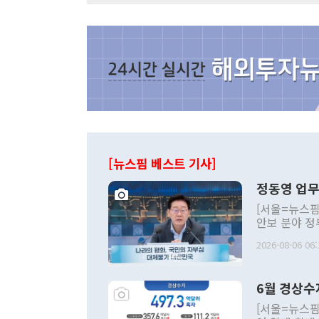
[뉴스핌 베스트 기사]
정동영 업무
[서울=뉴스핌
안보 분야 정
평화공존 발전
2026-08-06 06:
발언 중에는 
언한 것이 있
령은 공개적으
6월 경상수
주의적 희망에
관의 대북 정
[서울=뉴스핌
관 부처 장관