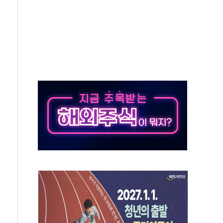
보험' 6개월 배타적사용권 획득
 상폐 위기…관리종목 우려 지정예고 총 63개
경쟁률… 실수요자 관심
 26일 출시, 유저의 캐릭터가 AI로 플레이한다
혜택 얻는 피드코인 이벤트 진행
5년 내 9만가구 순증...이주 대란도 제한적