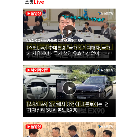
스팟
Live
[스팟Live] 李대통령 "국가폭력 피해자, 국가
가 치유해야…국가 책임 유효기간 없어"｜
26.08.07 국가폭력 피해자 위로 오찬
[스팟Live] 일상에서 장점이 더 돋보이는 '전
기 패밀리 SUV' 볼보 EX90