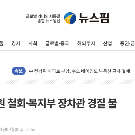
울
경제
사회
글로벌·중국
해외투자
산업
증권·
동해중부 전 해상 풍랑주의보…10일까지 최대 3.5m 높은
연일 폭염에 온열질환 사망 23명…정부, 비상대응기구 가
中 전방위 아파트 부양, 수도 베이징도 부동산 규제 철폐
인제 용대리 계곡서 수위 상승으로 피서객 7명 고립…전원
속보
동해시, 11~14일 '별똥별 멍' 운영…페르세우스 유성우 
강원 중·남부 동해안 시간당 50mm 이상 폭우…호우경보
청양 밭에서 일하던 90대 숨져…온열질환 여부 조사
원 철회·복지부 장차관 경질 불
폭염에 車 운전면허 기능시험 오전 집중 편성…체감온도 3
李대통령, 'ISA·주가누르기 방지법' 전면 재검토 지시
'호우 특보' 경북 울진 시간당 20~30mm 강한 비...가뭄 
24년09월09일 12:53
주말 무더위·열대야 지속…내륙 곳곳 소나기