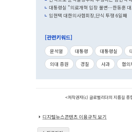
대통령실 "의료개혁 입장 불변…한동훈 대
임현택 대한의사협회장,단식 투쟁 6일째
[관련키워드]
윤석열
대통령
대통령실
의대 증원
경질
사과
협의
<저작권자(c) 글로벌리더의 지름길 종합
디지털뉴스콘텐츠 이용규칙 보기