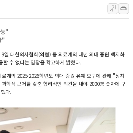
가
오세훈 "용산공원 주택 검토, 민주당 스스로 원칙 뒤집는 
가
충북 주말 무더위 지속…청주·진천 35도, 곳곳 소나기
10월 보완수사권 폐지·공소청 출범…피해자들 '범죄 사각
가능"
민주당, 오늘 제주·인천 경선 발표...김민석 '재역전' vs 정
가"
한상협, 업계 개인정보 보안 새판 짠다…'자율규제단체' 
뉴욕증시, 고용 쇼크에 금리 인상 우려 후퇴…S&P500 
 9일 대한의사협회(의협) 등 의료계의 내년 의대 증원 백지화
트럼프, 쿡 연준 이사 해임 재추진…"26일까지 의혹 소명"
응할 수 없다는 입장을 확고하게 밝혔다.
유럽증시, 美 고용 예상 밖 부진에 연준 금리 인상 가능성 
계의 2025·2026학년도 의대 증원 유예 요구에 관해 "정치
미 연준 매파 기세 꺾이나…고용 감소에 9월 동결 전망 우
과학적 근거를 갖춘 합리적인 의견을 내야 2000명 숫자에 구
인했다.