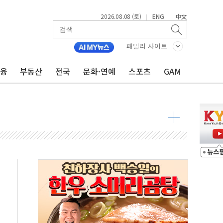
2026.08.08 (토)
ENG
中文
|
|
패밀리 사이트
금융
부동산
전국
문화·연예
스포츠
GAM
 물결
동
 구조
관측
 발효
8도 넘으면 중단
해소될 듯