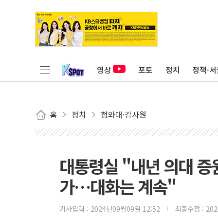
영상
포토
정치
정책·서
홈
정치
청와대·감사원
대통령실 "내년 의대 증
가…대화는 계속"
기사입력 :
2024년09월09일 12:52
최종수정 :
20