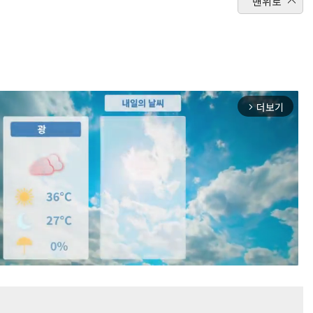
맨위로
더보기
arrow_forward_ios