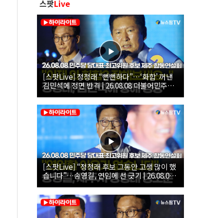
스팟
Live
[스팟Live] 정청래 “뻔뻔하다”…‘화합’ 꺼낸
김민석에 정면 반격 | 26.08.08 더불어민주당
당대표·최고위원 후보 제주 합동연설회
[스팟Live] “정청래 후보 그동안 고생 많이 했
습니다”…송영길, 연임에 선 긋기 | 26.08.08
더불어민주당 당대표·최고위원 후보 제주 합
동연설회