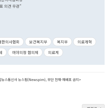
표 의견 무관"
대한의사협회
보건복지부
복지부
의료개혁
체
여야의정 협의체
의료계
뉴스통신사 뉴스핌(Newspim), 무단 전재-재배포 금지>