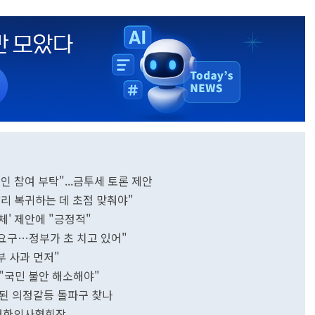
 참여 부탁"...금투세 토론 제안
리 복귀하는 데 초점 맞춰야"
체' 제안에 "긍정적"
 요구…정부가 초 치고 있어"
부 사과 먼저"
"국민 불안 해소해야"
된 의정갈등 돌파구 찾나
택 대한의사협회장