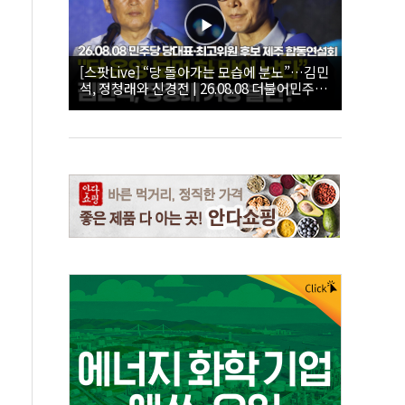
[스팟Live] “당 돌아가는 모습에 분노”…김민
석, 정청래와 신경전 | 26.08.08 더불어민주당
당대표·최고위원 후보 제주 합동연설회