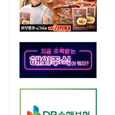
것"
지대' 우려
청래 '격차 확대'
타진
최고치
 요구
낮아지며 상승… STOXX 600 지수는 나흘 연속 최고치
세