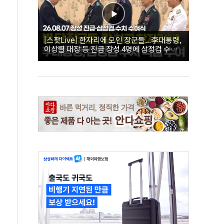
[스팟Live] 한자리에 모인 장군들...李대통령,
이상렬 대장 등 진급 장성 4명에 삼정검 수치
직접 수여｜26.08.07 장성 진급·삼정검 수치
수여식