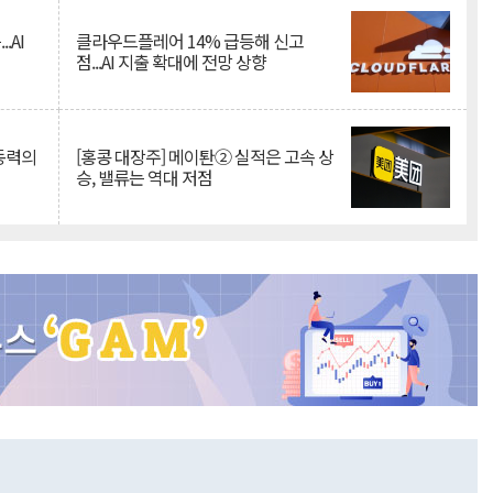
.AI
클라우드플레어 14% 급등해 신고
점...AI 지출 확대에 전망 상향
 동력의
[홍콩 대장주] 메이퇀② 실적은 고속 상
승, 밸류는 역대 저점