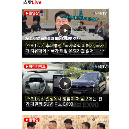
스팟
Live
[스팟Live] 李대통령 "국가폭력 피해자, 국가
가 치유해야…국가 책임 유효기간 없어"｜
26.08.07 국가폭력 피해자 위로 오찬
[스팟Live] 일상에서 장점이 더 돋보이는 '전
기 패밀리 SUV' 볼보 EX90