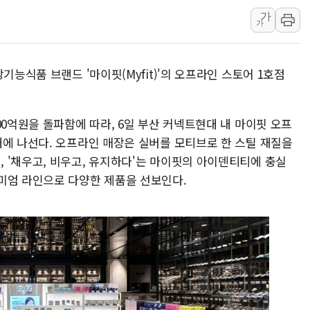
가
트럼프, 中 겨냥 폴리실리콘 관세 15% 부과…美 태양광주
가
[사진] 빈살만과 에르도안의 만남
이란와이어 "이란 최고지도자 위독…곧 사망해도 놀랍지 
기능식품 브랜드 '마이핏(Myfit)'의 오프라인 스토어 1호점
00억원을 돌파함에 따라, 6일 부산 커넥트현대 내 마이핏 오프
대에 나선다. 오프라인 매장은 실버를 모티브로 한 스틸 재질을
 '채우고, 비우고, 유지하다'는 마이핏의 아이덴티티에 충실
미엄 라인으로 다양한 제품을 선보인다.