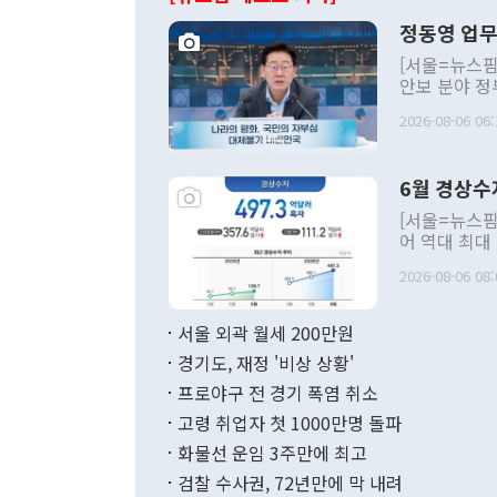
정동영 업무
[서울=뉴스핌
안보 분야 정
평화공존 발전
2026-08-06 06:
발언 중에는 
언한 것이 있
령은 공개적으
6월 경상수
주의적 희망에
관의 대북 정
[서울=뉴스핌
관 부처 장관
어 역대 최대
관의 무리한 
출 호조로 월
다. [정동영 통일부 장관이 지난달 23일 오후 서울 종로구 정부서울청사에
2026-08-06 08:
료=한국은행] 한국은행이 6일 발표한 '2026년 6월 국제수지(잠정)'에
서 취임 1주년 
면 지난 6월
부 장관 권한
1000만달러
서울 외곽 월세 200만원
발전 구상'을
이에 따라 올
적 갈등 해결
경기도, 재정 '비상 상황'
했다. 경상수
결과 혐오의 
9000만달러
프로야구 전 경기 폭염 취소
년간의 CVI
지 기준 상품
고령 취업자 첫 1000만명 돌파
무너졌다고도 
며 월간 기준
현실을 바꾸는
달러로 38.
화물선 운임 3주만에 최고
를 평화 체제
196.9% 급
검찰 수사권, 72년만에 막 내려
함께 4자 대
수출은 160