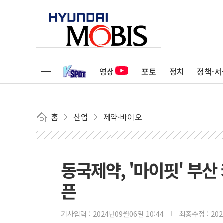
영상
포토
정치
정책·서
홈
산업
제약·바이오
동국제약, '마이핏' 부
픈
기사입력 :
2024년09월06일 10:44
최종수정 :
20