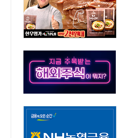
 급등
않아"