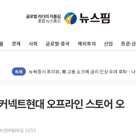
[종합] 이슬람 수니파 3국, '공동방위협정' 체결… 이스라
트럼프, 백신·자폐증 행정명령 검토…"이르면 다음 주"
美 항소법원, 백악관 무도회장 공사 중단 명령…트럼프 제
이란 핵심 원유 수출항 '하르그섬', 최근 1주일 이상 '올스
울
경제
사회
글로벌·중국
해외투자
산업
증권·
美 고용 쇼크에 엔화 장중 급등…시장은 "또 개입했나" 촉
[AI MY 뉴스] 뉴욕 반도체주 프리뷰...美 고용 쇼크에 반도
뉴욕증시 프리뷰, 美 고용 쇼크에 금리 인상 우려 후퇴…나
[종합] 美 7월 고용 2만3000명 감소 '쇼크'…9월 금리 인
속보
[사진] 이슬람 수니파 3개국, 공동방위협정 체결
뉴욕증시 개장 전 특징주...아틀라시안·클라우드플레어
보훈부, 미 DPAA와 MOU… "6·25 미군 실종자 7359명
산 커넥트현대 오프라인 스토어 오
트럼프 "금리 내려야"…파월 때와 달리 워시엔 톤 낮춰
특정 정치인 측근 포항시 정책특보 내정설...포항시 '시끌'
李 "해남 태양광, 대한민국 다음 100년 밑거름…수도권 집
24년09월06일 13:53
李 대통령, '6시간 마라톤 부동산 2차 회의' 주재… "전폭