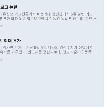
보고 논란
] 유신모 외교전문기자 = 청와대 영빈관에서 5일 열린 외교·
부 부처의 대통령 업무보고에서 정동영 통일부 장관의 '한반도
 구상'과 업무보고 발언이 논란을 빚고 있다. 이날 정 장관의
10
정부 내 조율을 거치지 않은 사안을 정책으로 추진하겠다고 공
는가 하면 사실 관계에 맞지 않은 설명도 있었다. 이재명 대통
로 신중을 기해 달라고 경고했고, 조현 외교부 장관은 '이상
지 최대 흑자
 근거한 비현실적 구상'이라는 비판을 내놨다. 그동안 정 장
책 관련 발언이 물의를 빚은 적은 여러 번 있지만 대통령과 유
] 박가연 기자 = 지난 6월 우리나라의 경상수지가 전월에 이
이 공개적으로 부정적 입장을 표명한 것은 이례적이다. 정 장
 흑자를 기록했다. 반도체를 중심으로 한 정보기술(IT) 품목 수
대북 접근법과 월권을 제어해야 한다는 목소리도 높아지고 있
간 상품수출이 처음으로 1000억달러를 넘어선 영향이다. [자
00
 따르
기자간담회를 하고 있다. [사진=통일부] 2026.07.23 ◆통일
 경상수지는 497억3000만달러 흑자로 집계됐다. 전월(386억
 넘어선 주장 정 장관은 이날 업무보고에서 '한반도 평화공존
)에 이어 두 달 연속 월간 기준 역대 최대 기록을 갈아치웠다.
 설명하면서 이재명 정부 2년차 핵심 과제로 상호 존중·평화
해 상반기 누적 경상수지 흑자는 1910억1000만달러를 기록
·핵 없는 한반도 등 3대 기본 방향을 제시했다. 정 장관은 "대
지 흑자를 견인한 것은 상품수지다. 6월 상품수지는 478억
언어는 멈춰야 한다"면서 주적 용어 대체를 주장했다. 지난 25
 흑자를 기록하며 전월에 이어 역대 최대를 다시 썼다. 국제수
D(완전하고 검증가능하며 되돌릴 수 없는 비핵화) 구도는 이미
수출은 1123억7000만달러로 전년 동월 대비 84.5% 증가하
했다. 또 "현 시점에서 흘러간 선(先)비핵화만 되뇌는 것은
 처음으로 1000억달러를 넘어섰다. 상품수입은 644억8000만
 데 힘이 되지 않는다"고 주장했다. 정 장관은 또 "정전 체제
6% 늘었다. 통관 기준으로는 반도체 수출이 전년 동월 대비
로 바꾸는 논의에 착수하겠다"면서 "북·미 정상회담 견인과
증했고 컴퓨터·주변기기(SSD)는 282.7% 증가했다. IT 품목
화의 동력을 확보하기 위해 최선을 다할 것"이라고 말했다. 하
.4% 늘었으며 비IT 품목도 ▲석유제품(47.5%) ▲화공품