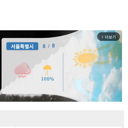
더보기
arrow_forward_ios
Mute