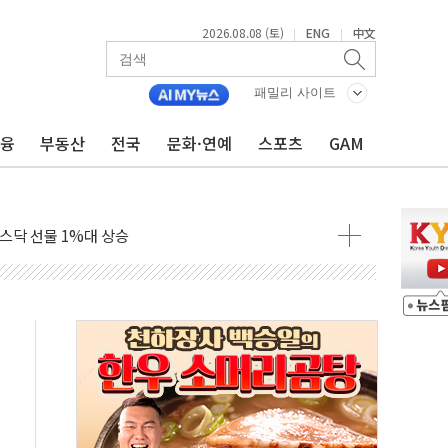
엘·이란 위협에 맞설 자체 억지력 강화
2026.08.08 (토)
ENG
中文
|
|
동
패밀리 사이트
톱'… 美 해상봉쇄 영향
금융
부동산
전국
문화·연예
스포츠
GAM
각
체주 '활짝'
스닥 선물 1%대 상승
상 기대 후퇴
·태양광주↑ VS 트레이드데스크·웬디스↓
 끝까지 찾겠다"
중 완화 전환점"
적 공급 확대·속도전 총력"