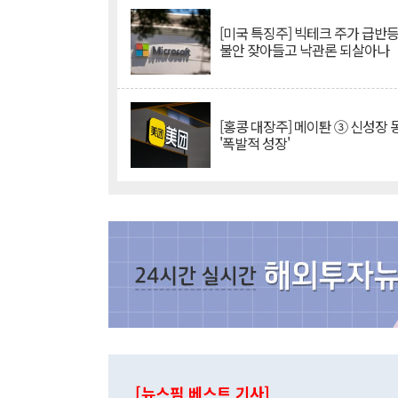
[미국 특징주] 빅테크 주가 급반등..
불안 잦아들고 낙관론 되살아나
[홍콩 대장주] 메이퇀 ③ 신성장
'폭발적 성장'
[뉴스핌 베스트 기사]