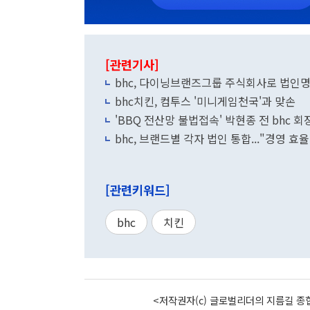
[관련기사]
bhc, 다이닝브랜즈그룹 주식회사로 법인명
bhc치킨, 컴투스 '미니게임천국'과 맞손
'BBQ 전산망 불법접속' 박현종 전 bhc 회
bhc, 브랜드별 각자 법인 통합..."경영 효
[관련키워드]
bhc
치킨
<저작권자(c) 글로벌리더의 지름길 종합