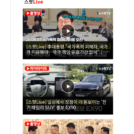
스팟
Live
[스팟Live] 李대통령 "국가폭력 피해자, 국가
가 치유해야…국가 책임 유효기간 없어"｜
26.08.07 국가폭력 피해자 위로 오찬
[스팟Live] 일상에서 장점이 더 돋보이는 '전
기 패밀리 SUV' 볼보 EX90