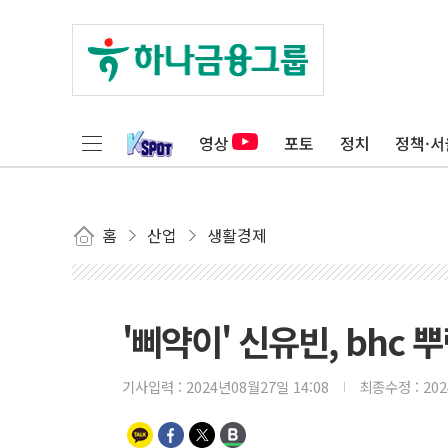
영상
포토
정치
정책·서
홈
산업
생활경제
'삐약이' 신유빈, bhc
기사입력 :
2024년08월27일 14:08
최종수정 :
20