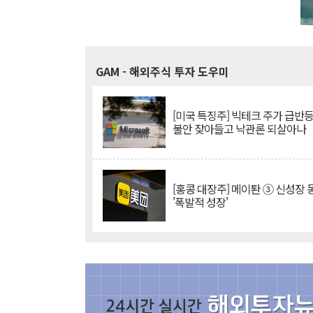
GAM
- 해외주식 투자 도우미
[미국 특징주] 빅테크 주가 급반등..
불안 잦아들고 낙관론 되살아나
[홍콩 대장주] 메이퇀 ③ 신성장
'폭발적 성장'