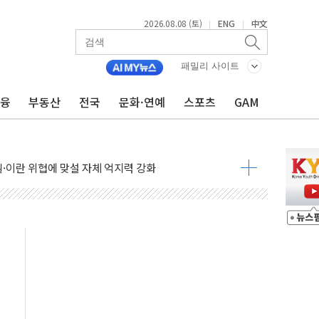
2026.08.08 (토)
ENG
中文
|
|
패밀리 사이트
금융
부동산
전국
문화·연예
스포츠
GAM
낮아지며 상승… STOXX 600 지수는 나흘 연속 최고치
세
엘·이란 위협에 맞설 자체 억지력 강화
동
톱'… 美 해상봉쇄 영향
각
체주 '활짝'
스닥 선물 1%대 상승
상 기대 후퇴