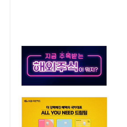
·태양광주↑ VS 트레이드데스크·웬디스↓
 끝까지 찾겠다"
중 완화 전환점"
적 공급 확대·속도전 총력"
 급등
않아"