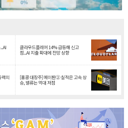
Mute
.AI
클라우드플레어 14% 급등해 신고
점...AI 지출 확대에 전망 상향
 동력의
[홍콩 대장주] 메이퇀② 실적은 고속 상
승, 밸류는 역대 저점