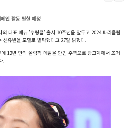
뉴욕증시 개장 전 특징주...아틀라시안·클라우드플레어
보훈부, 미 DPAA와 MOU… "6·25 미군 실종자 7359명
캠페인 활동 펼칠 예정
트럼프 "금리 내려야"…파월 때와 달리 워시엔 톤 낮춰
사의 대표 메뉴 '뿌링클' 출시 10주년을 앞두고 2024 파리올림
특정 정치인 측근 포항시 정책특보 내정설...포항시 '시끌'
 신유빈을 모델로 발탁했다고 27일 밝혔다.
李 "해남 태양광, 대한민국 다음 100년 밑거름…수도권 집
李 대통령, '6시간 마라톤 부동산 2차 회의' 주재… "전폭
구에 12년 만의 올림픽 메달을 안긴 주역으로 광고계에서 뜨거
트럼프, 中 겨냥 폴리실리콘 관세 15% 부과…美 태양광주
다.
[사진] 빈살만과 에르도안의 만남
이란와이어 "이란 최고지도자 위독…곧 사망해도 놀랍지 