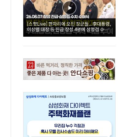
[스팟Live] 한자리에 모인 장군들...李대통령,
이상렬 대장 등 진급 장성 4명에 삼정검 수치
직접 수여｜26.08.07 장성 진급·삼정검 수치
수여식