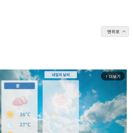
맨위로
더보기
arrow_forward_ios