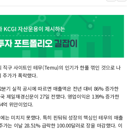
효성중공업, 덴마크에 초고
딥시크, AI 서비스 가격 
CJ프레시웨이, 2분기 영
구리시 입주업종 확대…'
초박빙 경선에 친명계 '추가
KCC, 실적은 주춤했지만
정점식 "사관학교 통합 정
장동혁 "李대통령 재판 
 직구 사이트인 테무(Temu)의 인기가 한풀 꺾인 것으로 나
日, 아키타에 일본 최대 
의 주가가 폭락했다.
[종합] 李대통령 "취약계
2분기 실적 공시에 따르면 매출액은 전년 대비 86% 증가한
 중국 제일재경신문이 27일 전했다. 영업이익은 139% 증가한
44억 위안이었다.
는 미치지 못했다. 특히 핀둬둬 성장의 핵심인 테무의 매출
는 이날 28.51% 급락한 100.00달러로 장을 마감했다. 이