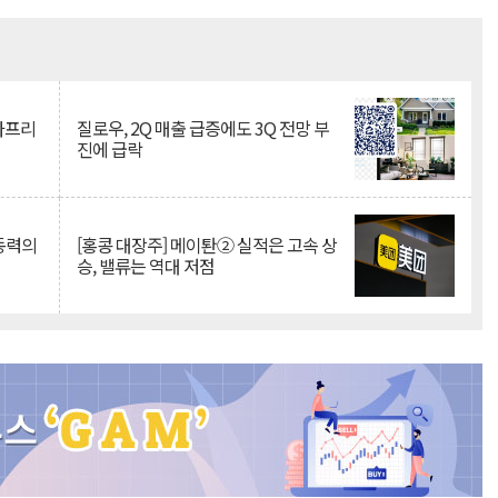
Mute
·아프리
질로우, 2Q 매출 급증에도 3Q 전망 부
진에 급락
 동력의
[홍콩 대장주] 메이퇀② 실적은 고속 상
승, 밸류는 역대 저점