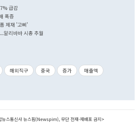
7% 급감
7배 폭증
폼 제재 '고삐'
...알리바바 시총 추월
해외직구
중국
증가
매출액
뉴스통신사 뉴스핌(Newspim), 무단 전재-재배포 금지>