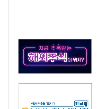
압변압기 첫 공급...국가 전력망에 첫 입성
대대적 인상 계획...업계 파장 예고
업익 14.2% 감소…"온라인 사업으로 성장"
현대 테라타워 구리갈매' 공급
 투표' 요구...친청계 응집력 '희석' 전략 통할까
…'매출 절반' 실리콘 반등에 하반기 기대
치 프레임에 졸속 추진…'잼데믹' 안보까지 몰고 와"
재개해야 여론조사 51.9%…그것이 국민의 뜻"
규모의 AI 데이터센터 건설 추진
층 안부에 AI 활용…이주노동자 폭염 방치, 국격 훼손"