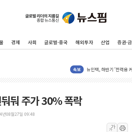
울
경제
사회
글로벌·중국
해외투자
산업
증권·
[단독] "입주민 갑질 아
유인우주선 달 착륙지 선정
뉴인텍, 하반기 '전력용 
속보
듀오백 정관영 대표, 자사
BGF리테일, 2분기 영업익
휴젤, 매출 2545억원·
둬둬 주가 30% 폭락
포스코, 희귀가스 사업 
진원생명과학, '코로나19 
24년08월27일 09:48
경북도·대구시 '2차 공공기
서울 아파트값 0.26%
가
가