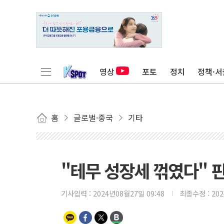
영상
포토
정치
정책·서
홈
글로벌·중국
기타
"테무 성장세 꺾였다" 핀
기사입력 :
2024년08월27일 09:48
최종수정 :
20