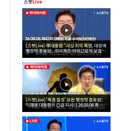
스팟
Live
[스팟Live] 李대통령 "사상 최악 폭염, 대응에
행정력 총동원...취약계층·야외근로자 보호에
힘써야"｜26.08.06 제42차 대통령 주재 수석
보좌관회의
[스팟Live] '폭염 절정' 모든 행정력 총동원!
이재명 대통령의 긴급 지시! | 26.08.06 폭염•
가뭄 대처상황 점검회의