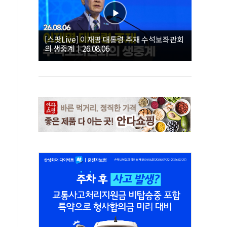
[스팟Live] 이재명 대통령 주재 수석보좌관회
의 생중계｜26.08.06