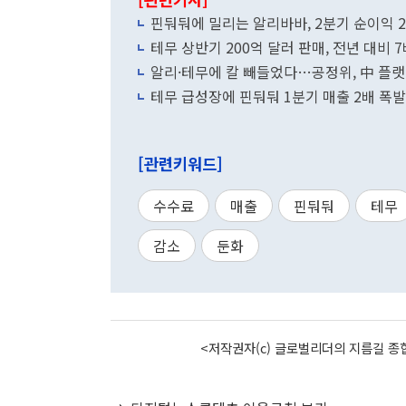
핀둬둬에 밀리는 알리바바, 2분기 순이익 2
테무 상반기 200억 달러 판매, 전년 대비 
알리·테무에 칼 빼들었다…공정위, 中 플랫
테무 급성장에 핀둬둬 1분기 매출 2배 폭발
[관련키워드]
수수료
매출
핀둬둬
테무
감소
둔화
<저작권자(c) 글로벌리더의 지름길 종합