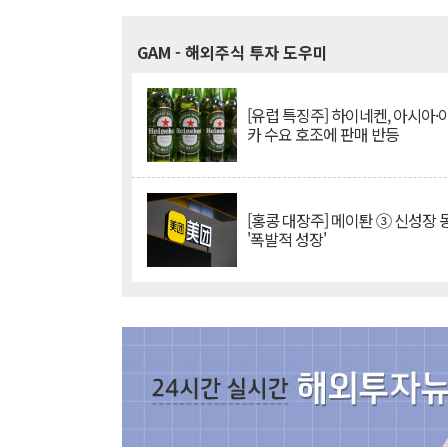
GAM
- 해외주식 투자 도우미
[유럽 특징주] 하이네켄, 아시아
카 수요 호조에 판매 반등
[홍콩 대장주] 메이퇀 ③ 신성장
'폭발적 성장'