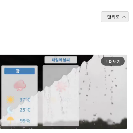
맨위로
더보기
arrow_forward_ios