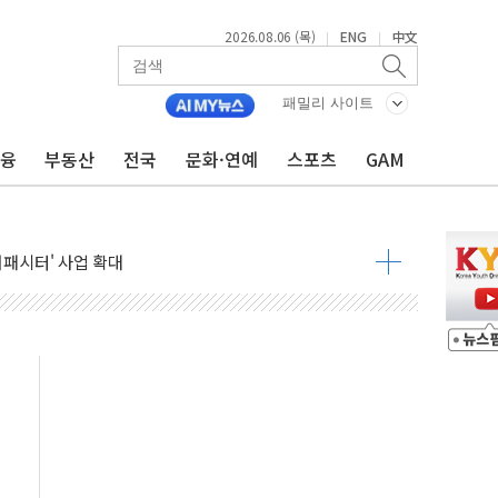
2026.08.06 (목)
ENG
中文
|
|
패밀리 사이트
금융
부동산
전국
문화·연예
스포츠
GAM
니다"…원주 A아파트 '입주민 3인방' 정면 반박
 밑그림, 중국 全月 1대 5백만 지질도 완성
커패시터' 사업 확대
주 추가 매입
 849억원…전년 比 22.3%↑
영업익 1037억원…상반기 역대 최대
항공우주·방산으로 넓힌다
DNA 백신 플랫폼' 美 특허 확보
관 이전' 대응 '맞손'
↑…상승폭 커졌지만 고가주택 밀집된 강남·서초 둔화