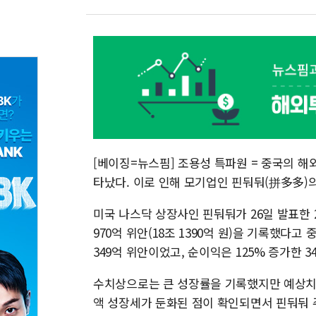
[베이징=뉴스핌] 조용성 특파원 = 중국의 해외
타났다. 이로 인해 모기업인 핀둬둬(拼多多)
미국 나스닥 상장사인 핀둬둬가 26일 발표한 
970억 위안(18조 1390억 원)을 기록했다고
349억 위안이었고, 순이익은 125% 증가한 3
수치상으로는 큰 성장률을 기록했지만 예상치에
액 성장세가 둔화된 점이 확인되면서 핀둬둬 주가