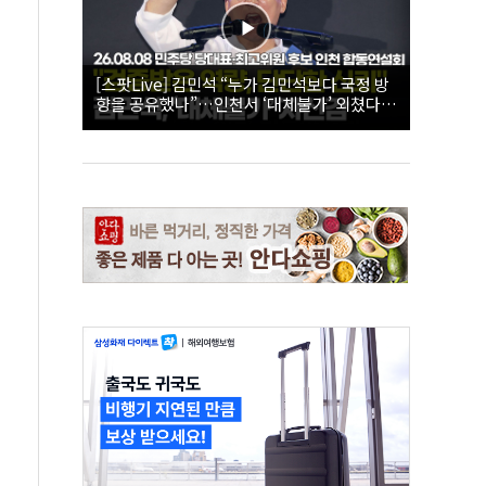
[스팟Live] 김민석 “누가 김민석보다 국정 방
향을 공유했나”…인천서 ‘대체불가’ 외쳤다 |
26.08.08 더불어민주당 당대표·최고위원 후
보 인천 합동연설회