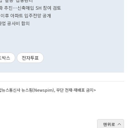
 '갈등' 집중관리
화 추진…신축매입 SH 참여 검토
기 이후 아파트 입주전망 공개
비사업 공사비 합의
드박스
전자투표
뉴스통신사 뉴스핌(Newspim), 무단 전재-재배포 금지>
맨위로