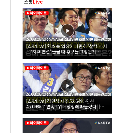
스팟
Live
[스팟Live] 환호 속 입장해 나란히 ‘찰칵’…서
로 ‘저격 연설’ 들을 때 후보들 표정은? |
26.08.08 더불어민주당 당대표·최고위원 후
보 인천 합동연설회
[스팟Live] 김민석 제주 52.64%·인천
45.09%로 연속 1위…정청래 따돌렸다’ |
26.08.08 더불어민주당 당대표·최고위원 후
보 인천 합동연설회