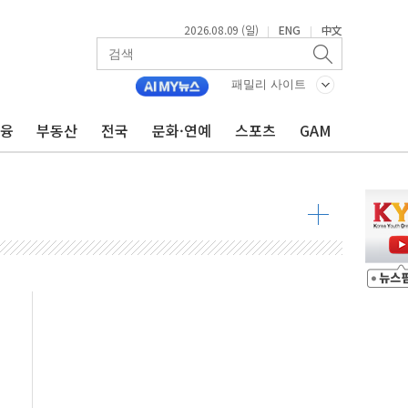
2026.08.09 (일)
ENG
中文
|
|
투입…고수온 양식장 복구·지원 '총력'
산사태 주의보'...경북도, 호우 피해·통제구간 없어
패밀리 사이트
%p' 차 재역전 성공...金 45.42% vs 鄭 44.56%
금융
부동산
전국
문화·연예
스포츠
GAM
·정청래·김민석 당대표 후보
 정청래에 승리...47.75% vs 42.08%
과 발표...김민석 47.75% 정청래 42.08%
표...김민석 45.09% 정청래 43.27% 송영길 11.63%
표...김민석 52.64% 정청래 39.89% 송영길 7.47%
0~8.14)
…공습 한계·탄약 부족 현실화
50㎜ 폭우…강원 동해안 강한 비 이어져
 환경미화원 수거차에 치여 사망
동…60대 남성 2명 숨져