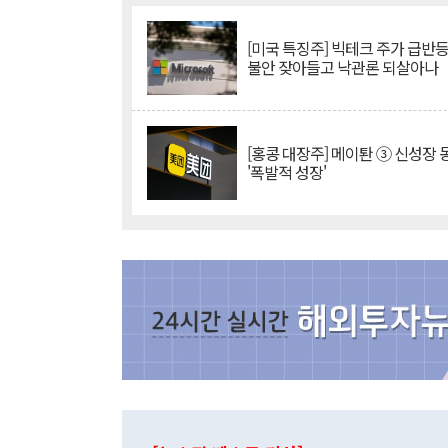
[미국 특징주] 빅테크 주가 급반등..
불안 잦아들고 낙관론 되살아나
[홍콩 대장주] 메이퇀 ③ 신성장
'폭발적 성장'