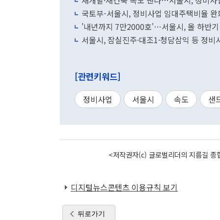
재개발·재건축 속도 낸다…서울시, 정비사업
국토부-서울시, 정비사업 임대주택비율 완
'내년까지 7만2000호'…서울시, 올 하반
서울시, 잠실진주·대조1·청담삼익 등 정
[관련키워드]
정비사업
서울시
속도
샌
<저작권자(c) 글로벌리더의 지름길 종합
디지털뉴스콘텐츠 이용규칙 보기
뒤로가기