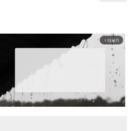
더보기
arrow_forward_ios
Mute