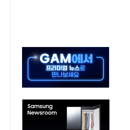
보는 일 없게"…'결혼 페널티' 22개 과제 손본다
터보트 전복…1명 사망·1명 실종
의 날 참석..."국제적 시민 연대로 목소리 내야"
 실종 60대 나흘만에 숨진 채 발견
 살해 10대 아들 체포
' 받아친 정청래…제주 연설서 신경전 고조