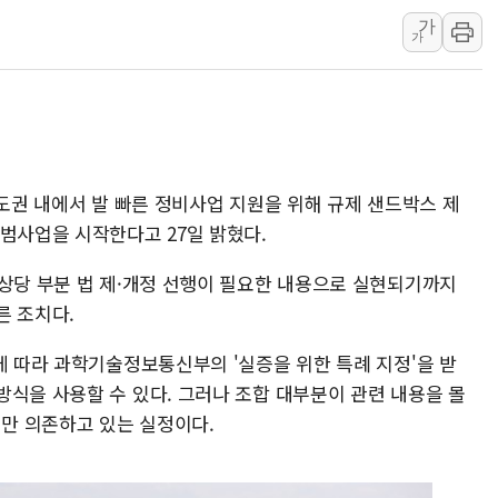
가
李대통령 "결혼 때문에 손해 
가
여수 오동도 인근 해상서 모
추미애, '위안부' 피해자 기림
인천 선재도 갯벌서 해루질 중
인천서 말다툼 중 어머니 흉기
'화합' 꺼낸 김민석에 '뻔뻔
제도권 내에서 발 빠른 정비사업 지원을 위해 규제 샌드박스 제
범사업을 시작한다고 27일 밝혔다.
 상당 부분 법 제·개정 선행이 필요한 내용으로 실현되기까지
른 조치다.
에 따라 과학기술정보통신부의 '실증을 위한 특례 지정'을 받
방식을 사용할 수 있다. 그러나 조합 대부분이 관련 내용을 몰
만 의존하고 있는 실정이다.