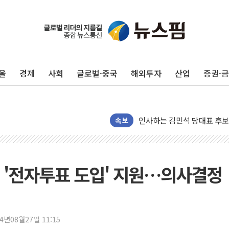
포항시 재난예산 40억 긴급 
울진·영덕 '호우특보'-포항 '
[종합] 김민석, 정청래에 '0.86
울
경제
사회
글로벌·중국
해외투자
산업
증권·
인천 합동연설회 나선 송영길
김민석, 2주차 제주·인천 경선서
인사하는 김민석 당대표 후보
[속보] 민주, 제주·인천 경선 결
속보
[속보] 민주, 인천 경선 결과 발
[속보] 민주, 제주 경선 결과 발
이번주 국내 주요 금융일정(8.1
 '전자투표 도입' 지원…의사결정
美, 이란전 출구전략 만지작
강릉·동해·삼척 시간당 최대 
폐기물 수거하다 참변…60대
24년08월27일 11:15
서울 중랑구 주택가서 흉기 난