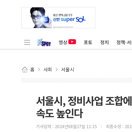
영상
포토
정치
정책·서
홈
사회
서울시
서울시, 정비사업 조합에
속도 높인다
기사입력 :
2024년08월27일 11:15
최종수정 :
20