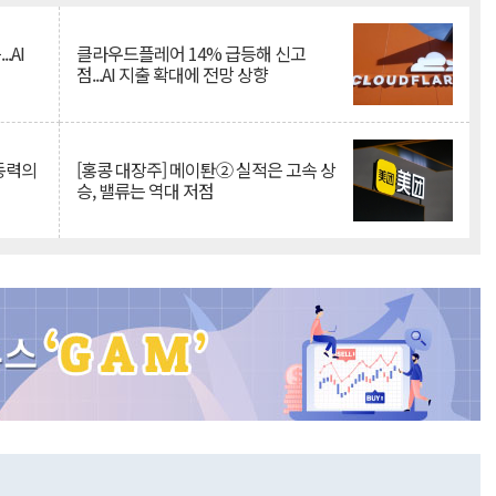
.AI
클라우드플레어 14% 급등해 신고
점...AI 지출 확대에 전망 상향
 동력의
[홍콩 대장주] 메이퇀② 실적은 고속 상
승, 밸류는 역대 저점