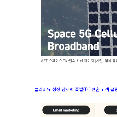
AST 스페이스모바일의 위성 이미지 [사진=업체 홈
클라비요 성장 잠재력 폭발① `큰손 고객 급