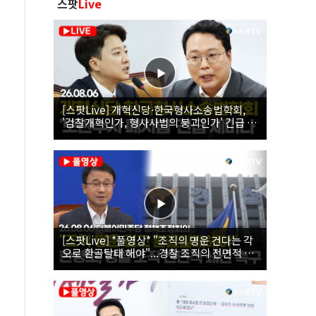
스팟
Live
[스팟Live] 개혁신당·한국형사소송법학회,
'검찰개혁인가, 형사사법의 붕괴인가' 긴급 세
미나｜26.08.06
[스팟Live] *풀영상* "조직의 명운 건다는 각
오로 환골탈태 해야"...경찰 조직의 전면적 쇄
신 촉구한 한병도 | 26.08.06 더불어민주당 정
책조정회의