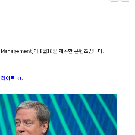
쉐이크쉑, 남양주 현대아울렛에 
소방청, 전국 시·도 구급과장 
'달라진 임신·출산·육아 지원 
정부혁신 우수사례 세계에 알린다
부모가 정부24에서 자녀 출입국
t Management)이 8월16일 제공한 콘텐츠입니다.
정청래 "2차 TV토론으로 게임 
윤상현, 사관학교 통합 비판…"
펄어비스, 붉은사막 영상 콘테스트
이라이트 -①
현대리바트, '2026 코리아빌드