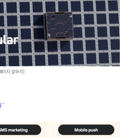
페이지 갈무리]
증`