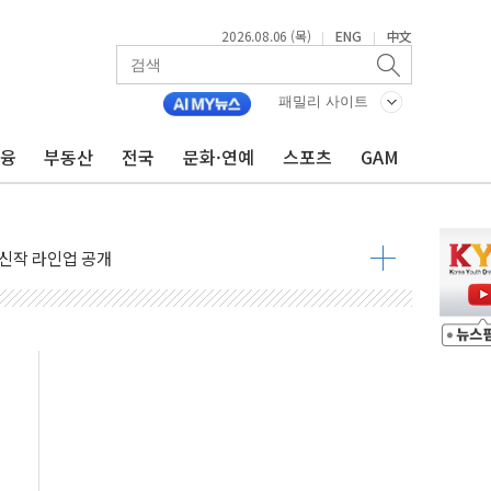
2026.08.06 (목)
ENG
中文
|
|
패밀리 사이트
금융
부동산
전국
문화·연예
스포츠
GAM
 주택수요 위축 우려"
 가압류 결정…4자 연합 균열 조짐
벌 신작 라인업 공개
리빙 최대 50% 할인
 비상! 수족구병이 다시 유행합니다.
.데이터처, 기업 3만1000곳 경제통계조사
 실사격…미 해병대, 한반도 지형서 FPV 공격훈련 공개
 아닌 담합…76조2000억 입찰 영향"
 넘긴 세라젬…공정위 과징금 4억3200만원
'슈퍼을' 5곳 선정...소부장 핵심기업 추가 육성
용품 등 94개 제품 안전기준 '부적합'