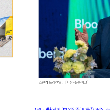
스탠리 드러켄밀러 [사진=블룸버그]
코로나 재확산에 '中 의약주' 반등① 3년의 