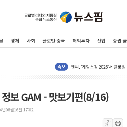
울
경제
사회
글로벌·중국
해외투자
산업
증권·
피치 "韓 코스피 약세 장기화 시
법원, 한미 임주현 지분 100억
엔씨, '게임스컴 2026'서 글로
롯데백화점, '홈스타일링 페어'…
속보
[AI 카드뉴스] 어린이집·유치원
운수업·기업활동 '원스톱'으로..
[르포] 폭염 속 '자폭 드론' 첫
보 GAM - 맛보기편(8/16)
공정위 "국고채 PD 15곳, 관행
중소기업 기술자료 중국 계열사에
24년08월16일 17:02
정부, 한화오션·에코프로비엠 등 
가
가
국표원, 해외직구 물놀이기구·유아