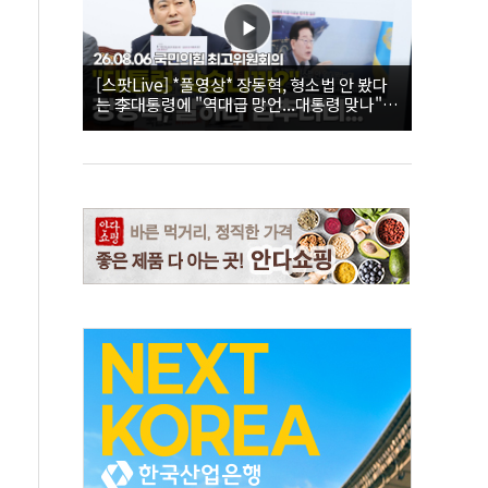
[스팟Live] *풀영상* 장동혁, 형소법 안 봤다
는 李대통령에 "역대급 망언...대통령 맞나"｜
26.08.06 국민의힘 최고위원회의