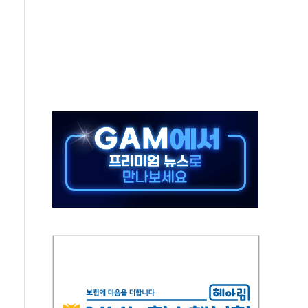
'다산점' 열어
회의…중증환자 이송체계 전국 확대 점검
한눈에'…인사처, 공무원 인사제도 안내서 발간
…식약처 AI 심사·소방청 119안심콜 영문 영상 제작
증명서 발급…7일부터 온라인 대리 신청 가능
끝…김민석, 신천지 허위신고에 배신 사과 안 해"
국방개혁은 정치적 감정 따라 추진해선 안 돼"
 '비욘드 디 어비스' 수상작 발표
위크' 참가…리모델링 상담 제공