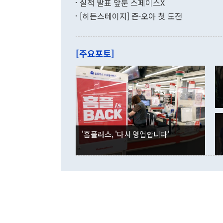
증가와 유류할
실적 발표 앞둔 스페이스X
9·19 군사
기록했지만 
[히든스테이지] 즌·오아 첫 도전
"우리의 선의
로 전환됐다.
으로 약간의 의문
를 기록해 전
관은 업무보고
는 배당수입
주의에 근거한
줄면서 25억
[주요포토]
라며 "여러분
억1000만달
이 9월 러시
였던 올해 3
며 "정부 차
인의 해외투자
은 "그것은 
각각 증가했다
잘랐다. 정 
국인의 국내 
않았다는 점에
감소하며 전월
사합의 복원,
경신했다. 외
권이라는 지적
분기 말 만기
뒤 "여기 업
다. 내국인의
'홈플러스, '다시 영업합니다'
부의 한 소식
다. eoyn2@
를 거쳐 결정
련 부처 장관
하고 대통령의
한 문제"라고 지적했다. 이재명 대통령이
외교 국방 등
2026.08.05 ◆시대착오적 접근, 대북 인식 오류 더욱 문제인 것은 정 장관
의 이같은 주
실과 다른 인