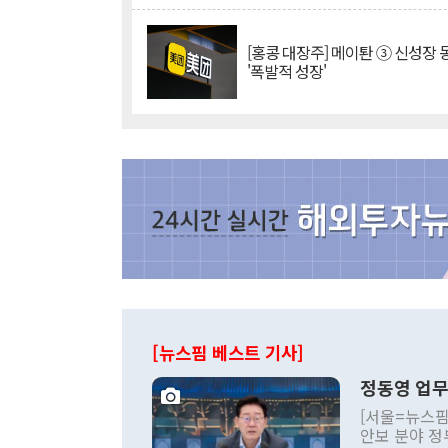
[홍콩 대장주] 메이퇀 ③ 신성장
'폭발적 성장'
[뉴스핌 베스트 기사]
정동영 업무
[서울=뉴스핌
안보 분야 정