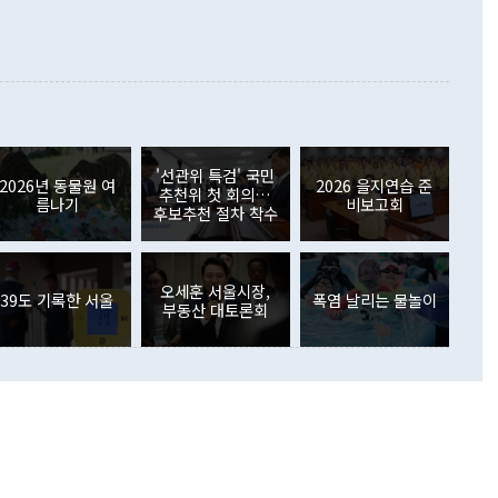
증료 인상 등에 따른 출국자 감소로 4억4000만달러 흑자를
합의를 선제적으로 복원해야 한다는 정 장관의 주장에 대해서도
지식재산권사용료수지는 전월 흑자에서 4억4000만달러 적자
대로 하는 게 과연 한반도의 평화와 안정에 플러스냐, 결론적
 본원소득수지는 배당소득을 중심으로 32억7000만달러 흑자
이 들 때도 있다"며 부정적으로 반응했다. 조현 외교부 장
월(21억7000만달러)보다 흑자 폭이 확대됐다. 배당소득수지
 사후 브리핑에서 정 장관이 언급한 '4자 회담'에 대해 "이상
이 늘어난 데다 전월 분기배당에 따른 기저효과로 배당지급이
 어떤 희망이라 하더라도 그건 아직 조율되지 않은 방법"이
6000만달러 흑자를 나타냈다. 금융계정 순자산은 6월 중 467
들께서 디스카운트해 주시면 좋겠다"고 선을 그었다. 정 장관
러 증가해 월간 기준 역대 최대 증가 폭을 기록했다. 종전 최대
아 블라디보스토크에서 열리는 '동방경제포럼(EEF)'을 언급하
월(369억9000만달러)을 넘어선 것이다. 직접투자에서는 내국
원에서 (참석을) 검토하고 있다"고 발언한 데 대해서도 조 장관
가 80억1000만달러, 외국인의 국내투자가 46억3000만달러
'선관위 특검' 국민
외교부의 몫"이라며 "아직 거기까지 진도가 나가지 않았다"고
2026년 동물원 여
2026 을지연습 준
. 증권투자에서는 외국인의 국내 주식 매도세가 이어졌다. 외
추천위 첫 회의…
름나기
비보고회
장관이 이날 소개한 대북 구상과 설명은 정부 내 조율을 거치지
주식 투자는 차익실현 매도 등의 영향으로 316억1000만달러
후보추천 절차 착수
서 문제가 있다. 특히 주적 표현 대체와 국호 사용, 9·19 군
(-310억5000만달러)에 이어 역대 최대 순매도 기록을 다시
 4자회담 추진 등은 통일부 장관이 결정할 사안이 아니어서 월
국인의 국내 채권투자는 세계국채지수(WGBI) 자금 유입에도
이 나오고 있다. 이 대통령은 정 장관의 업무보고를 듣고 난
도래 영향으로 증가 폭이 줄어든 52억9000만달러를 기록했
무보고에 발표했다고 승인난 건 아니다"라고 재차 확인했다. 정
오세훈 서울시장,
 해외 증권투자는 주식을 중심으로 35억6000만달러 증가했
39도 기록한 서울
폭염 날리는 물놀이
부동산 대토론회
통은 "정 장관의 발언 내용은 대부분 국가안전보장회의(NSC)
newspim.com
된 사안이 아닌 정 장관의 개인적 생각에 가깝다"며 "안보 관
이 정부의 공식 정책이 아닌 사안을 추진하겠다고 업무보고를
 면전에서 '국군통수권자가 나서야 한다'고 주장한 것은 심각
 5일 청와대 영빈관에서 열린 통일
 외교 안보 부처 업무보고에서 발언하고 있다. [사진=청와대]
장이 현 시점에서 이미 참고가 될 수 없는 과거의 경험 또는 사
식에 기반하고 있다는 것이다. 정 장관이 주장하는 구상은 급