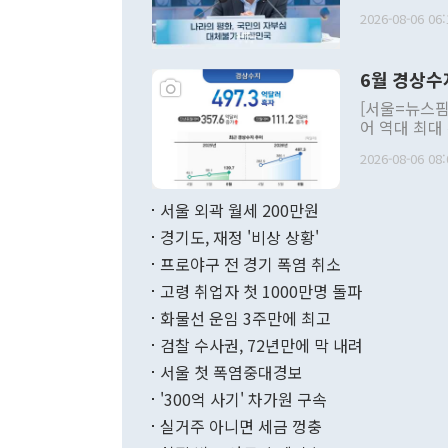
평화공존 발전
2026-08-06 06:
발언 중에는 
언한 것이 있
령은 공개적으
6월 경상수
주의적 희망에
관의 대북 정
[서울=뉴스핌
관 부처 장관
어 역대 최대
관의 무리한 
출 호조로 월
다. [정동영 통일부 장관이 지난달 23일 오후 서울 종로구 정부서울청사에
2026-08-06 08:
료=한국은행] 한국은행이 6일 발표한 '2026년 6월 국제수지(잠정)'에
서 취임 1주년 
면 지난 6월
부 장관 권한
1000만달러
서울 외곽 월세 200만원
발전 구상'을
이에 따라 올
적 갈등 해결
경기도, 재정 '비상 상황'
했다. 경상수
결과 혐오의 
9000만달러
프로야구 전 경기 폭염 취소
년간의 CVI
지 기준 상품
고령 취업자 첫 1000만명 돌파
무너졌다고도 
며 월간 기준
현실을 바꾸는
달러로 38.
화물선 운임 3주만에 최고
를 평화 체제
196.9% 급
검찰 수사권, 72년만에 막 내려
함께 4자 대
수출은 160
지만 이 대통
서울 첫 폭염중대경보
(18.6%) 
화공존 정책이
했다. 통관 기
'300억 사기' 차가원 구속
다"고 지적했
(16.4%)
투리가 잡혀 
실거주 아니면 세금 껑충
월(-10억9
쁜 상황이 초