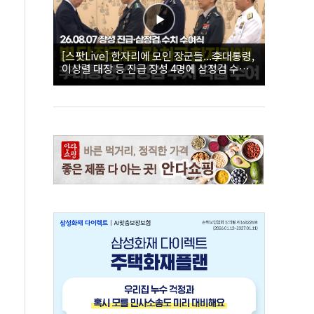
[스팟Live] 한자리에 모인 장군들...李대통령,
이상렬 대장 등 진급 장성 4명에 삼정검 수치
직접 수여｜26.08.07 장성 진급·삼정검 수치
수여식