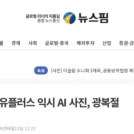
이란의 핵심 원유 수출항 '하르그섬', 최근 1
美 고용 쇼크에 엔화 장중 급등…시장은 "또 
[AI MY 뉴스] 뉴욕 반도체주 프리뷰...美 고
울
경제
사회
글로벌·중국
해외투자
산업
증권·
뉴욕증시 프리뷰, 美 고용 쇼크에 금리 인상 
[종합] 美 7월 고용 2만3000명 감소 '쇼크'
[사진] 이슬람 수니파 3개국, 공동방위협정 
뉴욕증시 개장 전 특징주...아틀라시안·클
속보
보훈부, 미 DPAA와 MOU… "6·25 미군 실
트럼프 "금리 내려야"…파월 때와 달리 워시엔
특정 정치인 측근 포항시 정책특보 내정설...포
G유플러스 익시 AI 사진, 광복절
李 "해남 태양광, 대한민국 다음 100년 밑거
李 대통령, '6시간 마라톤 부동산 2차 회의'
트럼프, 中 겨냥 폴리실리콘 관세 15% 부과
24년08월13일 12:23
[사진] 빈살만과 에르도안의 만남