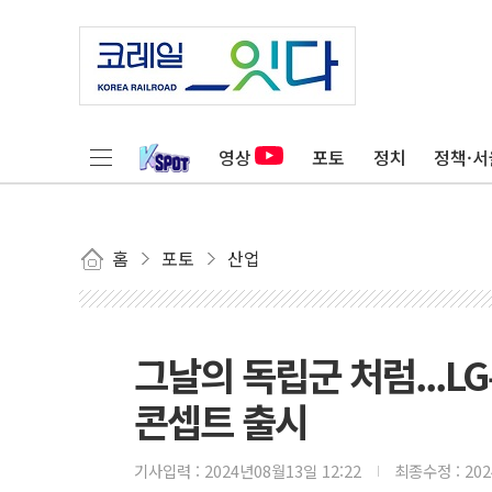
영상
포토
정치
정책·서
홈
포토
산업
그날의 독립군 처럼...L
콘셉트 출시
기사입력 :
2024년08월13일 12:22
최종수정 :
20