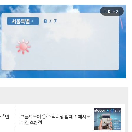
더보기
arrow_forward_ios
Mute
…"변
프론트도어 ① 주택시장 침체 속에서도
터진 호실적