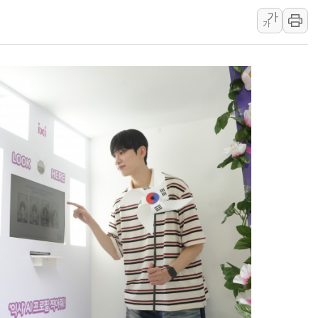
가
이란와이어 "이란 최고지도자 위독…곧 사망
가
남동발전, 해남군에 국내 최대 규모 400MW 
[인도증시] 중동 불안 속 유가 상승에 소폭 하락
황희 '폐버스 청년주택' SNS 글 역풍에 "정
폭염 누그러지고 가뭄 숙지나...경북동해안권 8
사우디·튀르키예·파키스탄, '공동방위협정' 