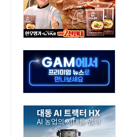
해도 놀랍지 않아"
태양광 착공…여의도 1.6배 규모
...금융주 낙폭 커
부정책 아냐" 해명
~9일 최대 100mm 호우
체결… 수니파 국가들의 새 안보 협력 구도