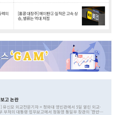
 동력의
[홍콩 대장주] 메이퇀② 실적은 고속 상
승, 밸류는 역대 저점
보고 논란
] 유신모 외교전문기자 = 청와대 영빈관에서 5일 열린 외교·
부 부처의 대통령 업무보고에서 정동영 통일부 장관의 '한반도