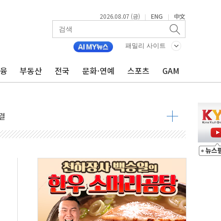
2026.08.07 (금)
ENG
中文
|
|
주일 이상 '올스톱'… 美 해상봉쇄 영향
개입했나" 촉각
패밀리 사이트
용 쇼크에 반도체주 '활짝'
금융
부동산
전국
문화·연예
스포츠
GAM
우려 후퇴…나스닥 선물 1%대 상승
…9월 금리 인상 기대 후퇴
체결
라우드플레어·태양광주↑ VS 트레이드데스크·웬디스↓
종자 7359명 끝까지 찾겠다"
 톤 낮춰
항시 '시끌'
름…수도권 집중 완화 전환점"
 주재… "전폭적 공급 확대·속도전 총력"
…美 태양광주 급등