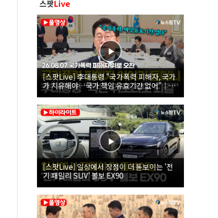
스팟
Live
[스팟Live] 李대통령 "국가폭력 피해자, 국가
가 치유해야…국가 책임 유효기간 없어"｜
26.08.07 국가폭력 피해자 위로 오찬
[스팟Live] 일상에서 장점이 더 돋보이는 '전
기 패밀리 SUV' 볼보 EX90