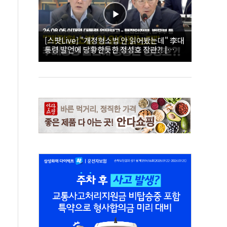
[스팟Live] "개정형소법 안 읽어봤는데" 李대
통령 발언에 당황한듯한 정성호 장관?! |
26.08.05 이재명 대통령 업무보고 - 행정안전
부, 법무부 등