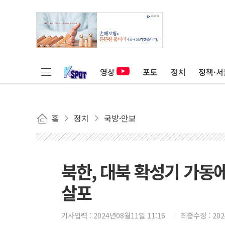
영상
포토
정치
정책·서
홈
정치
국방·안보
북한, 대북 확성기 가동에
살포
기사입력 :
2024년08월11일 11:16
최종수정 :
20