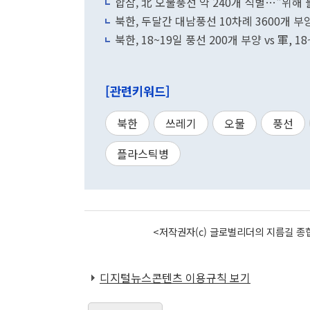
합참, 北 오물풍선 약 240개 식별…"위해 
북한, 두달간 대남풍선 10차례 3600개 
북한, 18~19일 풍선 200개 부양 vs 軍, 
[관련키워드]
북한
쓰레기
오물
풍선
플라스틱병
<저작권자(c) 글로벌리더의 지름길 종합
디지털뉴스콘텐츠 이용규칙 보기