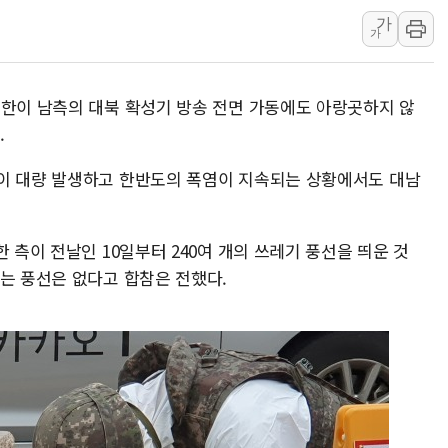
가
대구시-산림청, 대구권 
가
김민석 "과반 승리 가능성
코스콤, 임직원 대상 '
북한이 남측의 대북 확성기 방송 전면 가동에도 아랑곳하지 않
토박스코리아, 상반기 영
.
[속보] 해수부, 신청사 
나주 상가 건물 화재…점포
이 대량 발생하고 한반도의 폭염이 지속되는 상황에서도 대남
 측이 전날인 10일부터 240여 개의 쓰레기 풍선을 띄운 것
있는 풍선은 없다고 합참은 전했다.