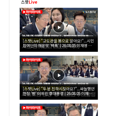
스팟
Live
[스팟Live] "교도관을 똥으로 알아요!"...시민
참여단의 매운맛 '팩폭' | 26.08.05 이재명 대
통령 업무보고 - 행정안전부, 법무부, 국무조
정실, 법제처, 인사혁신처
[스팟Live] "두 분 친하시잖아요?"...싸늘했던
현장 '빵' 터트린 李대통령 | 26.08.05 이재명
대통령 업무보고 - 행정안전부, 법무부 등