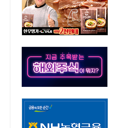
산림재난 대응력 강화... 산불합동대응센터 구축
 99.99%…정청래 조직 강세인 충청·PK서 선방"
멘탈케어 박람회 행복약국' 개최
업이익 20억원·전년比 100%↑
부지 '부산 동구' 낙점…북항에 짓는다
 8곳 전소 3.8억 재산 피해