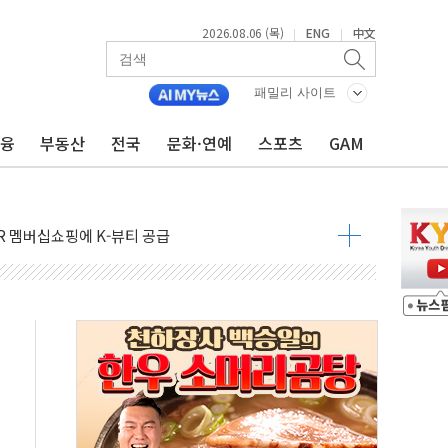
2026.08.06 (목)
ENG
中文
|
|
 공공기관과 KRNA 계약
…상장사 시총 84.6% 참여
패밀리 사이트
드 '타임아웃' 런던 품평회 개최
금융
부동산
전국
문화·연예
스포츠
GAM
업 팁스 정책 지정형' 과제 선정
 1000만 명 돌파
R 멤버십쇼핑에 K-뷰티 공급
어 창녕공장 LED 조명 에너지 효율화 사업' 공급계약
비용 절감 정책 확대
체인 특성화 대학 지원사업 수행기업 선정
크레온 신규 고객 대상 이벤트 실시
종목 레버리지 ETF' 관련 피고발
 롯데백화점 '복합 랜드마크'로 재조성
 대상 채용설명회 'KIS Chat in Seoul' 개최
ICK] 연말 달러당 149엔 전망 外