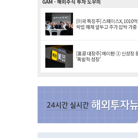
GAM
- 해외주식 투자 도우미
[미국 특징주] 스페이스X, 1010
락업 해제 앞두고 주가 압박 가중
[홍콩 대장주] 메이퇀 ③ 신성장
'폭발적 성장'