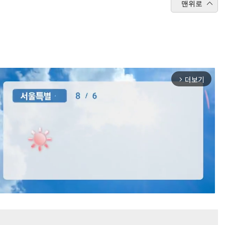
맨위로
더보기
arrow_forward_ios