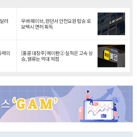
Mute
억달러
우버·웨이브, 런던서 안전요원 탑승 로
보택시 면허 획득
 동력의
[홍콩 대장주] 메이퇀② 실적은 고속 상
승, 밸류는 역대 저점