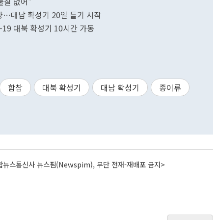
물질 없어"
부양…대남 확성기 20일 틀기 시작
18~19 대북 확성기 10시간 가동
합참
대북 확성기
대남 확성기
종이류
뉴스통신사 뉴스핌(Newspim), 무단 전재-재배포 금지>