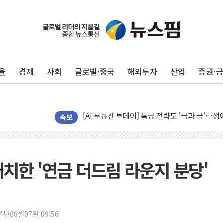
울
경제
사회
글로벌·중국
해외투자
산업
증권·
신길동 신축도 3.3㎡당 7250만원…써밋 클라
용산공원·그린벨트로 또 충돌…반복되는 국토부
[AI 부동산 투데이] 특공 전략도 '극과 극'…
[코인시황] 비트코인 6만4000달러대 횡보…고
속보
[베트남 증시] 유동성 부진 지속, 강보합 마감
'찜통더위'에 전력수요 역대 최고치 경신…한낮 
후티 반군, 예멘 정부군과 사우디 동시 공격…
치한 '연금 더드림 라운지 분당'
42.5도 역대급 폭염…동물들도 특별식으로 여
경찰, 9월부터 '가족 사건' 못 맡는다…상피제
포스코홀딩스, 포스코인터·DX 지분 일부 매각
24년08월07일 09:56
태국 학교서 중학생 총기 난사...최소 7명 사망