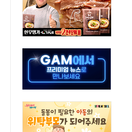
 온열질환자 2872명
 與 내부서 '총선·대선 직격탄' 우려
궤도'
지역 선포
입자…경찰, 현행범 체포
"
기 신속 보상 강화