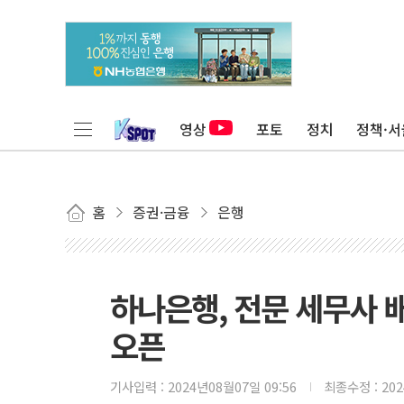
영상
포토
정치
정책·서
홈
증권·금융
은행
하나은행, 전문 세무사 배
오픈
기사입력 :
2024년08월07일 09:56
최종수정 :
20