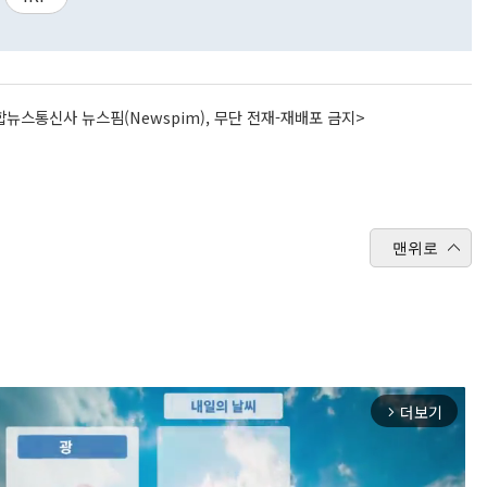
뉴스통신사 뉴스핌(Newspim), 무단 전재-재배포 금지>
맨위로
더보기
arrow_forward_ios