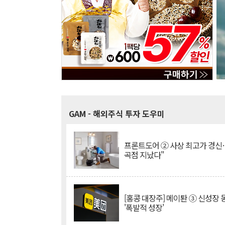
GAM
- 해외주식 투자 도우미
프론트도어 ② 사상 최고가 경신
곡점 지났다"
[홍콩 대장주] 메이퇀 ③ 신성장
'폭발적 성장'