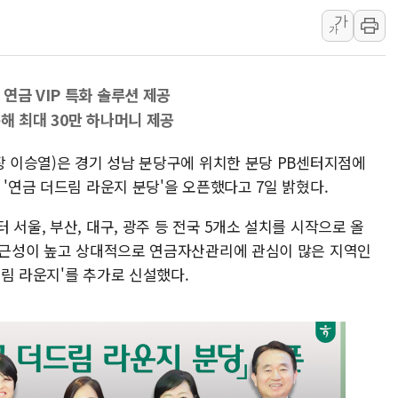
가
40.2도 찍은 서울 등 폭염중대경보 해제…누적
가
"文정부 악몽 재현 안돼"...李 부동산 세제안에
신세계사이먼 '대구 프리미엄 아울렛' 건립 '본
연금 VIP 특화 솔루션 제공
李대통령, 호우 피해 경북 안동·의성 특별재난
해 최대 30만 하나머니 제공
'변기 수리' 집주인에게 흉기 휘두른 30대 세
워트, 상반기 영업이익 30억원
장 이승열)은 경기 성남 분당구에 위치한 분당 PB센터지점에
프롬바이오, 10일 거래 재개…"재무구조 개편
 '연금 더드림 라운지 분당'을 오픈했다고 7일 밝혔다.
NH농협생명, 농작업 중 온열질환 보장…폭염
서울, 부산, 대구, 광주 등 전국 5개소 설치를 시작으로 올
아바코, 2분기 매출 120억원
 접근성이 높고 상대적으로 연금자산관리에 관심이 많은 지역인
림 라운지'를 추가로 신설했다.