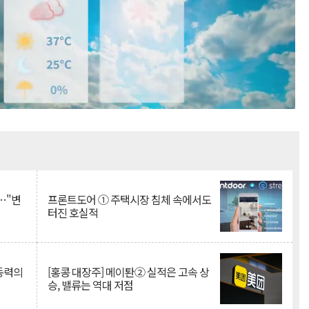
Mute
…"변
프론트도어 ① 주택시장 침체 속에서도
터진 호실적
 동력의
[홍콩 대장주] 메이퇀② 실적은 고속 상
승, 밸류는 역대 저점