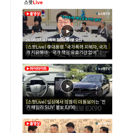
스팟
Live
[스팟Live] 李대통령 "국가폭력 피해자, 국가
가 치유해야…국가 책임 유효기간 없어"｜
26.08.07 국가폭력 피해자 위로 오찬
[스팟Live] 일상에서 장점이 더 돋보이는 '전
기 패밀리 SUV' 볼보 EX90