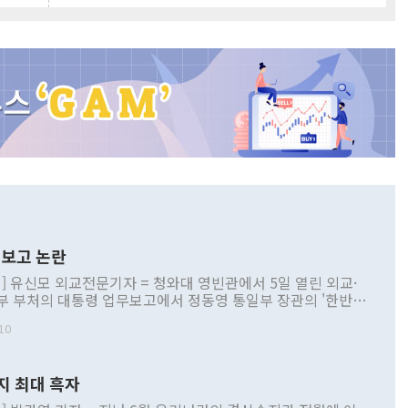
보고 논란
] 유신모 외교전문기자 = 청와대 영빈관에서 5일 열린 외교·
부 부처의 대통령 업무보고에서 정동영 통일부 장관의 '한반도
 구상'과 업무보고 발언이 논란을 빚고 있다. 이날 정 장관의
10
정부 내 조율을 거치지 않은 사안을 정책으로 추진하겠다고 공
는가 하면 사실 관계에 맞지 않은 설명도 있었다. 이재명 대통
로 신중을 기해 달라고 경고했고, 조현 외교부 장관은 '이상
지 최대 흑자
 근거한 비현실적 구상'이라는 비판을 내놨다. 그동안 정 장
책 관련 발언이 물의를 빚은 적은 여러 번 있지만 대통령과 유