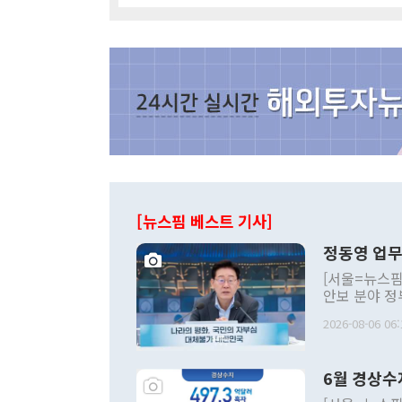
[뉴스핌 베스트 기사]
정동영 업무
[서울=뉴스핌
안보 분야 정
평화공존 발전
2026-08-06 06:
발언 중에는 
언한 것이 있
령은 공개적으
6월 경상수
주의적 희망에
관의 대북 정