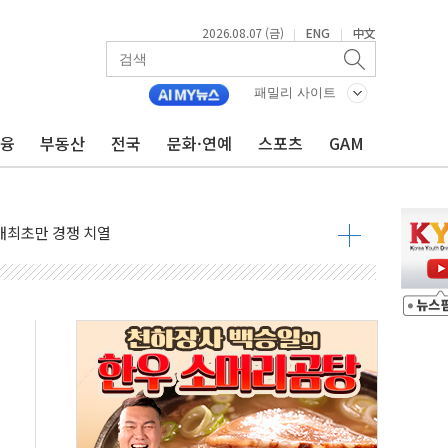
2026.08.07 (금)
ENG
中文
|
|
패밀리 사이트
금융
부동산
전국
문화·연예
스포츠
GAM
비온 59㎡ 18억원대
-서울시 '정책 엇박자'
생애최초만 경쟁 치열
래·ETF 매수에도 고유가·금리·입법 지연 '삼중 부담'
...석유·가스주 올랐지만 빈그룹이 상쇄
총수요 104.3GW 기록
 위기 고조되는 또 다른 중동 화약고
름나기 [뉴스핌 줌인]
 실시