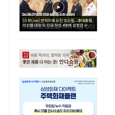
[스팟Live] 한자리에 모인 장군들...李대통령,
이상렬 대장 등 진급 장성 4명에 삼정검 수치
직접 수여｜26.08.07 장성 진급·삼정검 수치
수여식