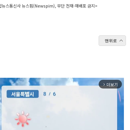
뉴스통신사 뉴스핌(Newspim), 무단 전재-재배포 금지>
맨위로
더보기
arrow_forward_ios