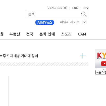
2026.08.06 (목)
ENG
中文
|
|
재회…로봇·AI 데이터센터·모빌리티 구체화
·아이온큐·도어대시↑ VS 샌디스크·피그마·앱러빈↓
패밀리 사이트
 반대…상법·자본시장법 개정 논의"
금융
부동산
전국
문화·연예
스포츠
GAM
 차익실현 속 혼조세...웨스턴디지털·샌디스크↓
에 긴급 안보 점검회의
호르무즈 재개방 기대에 강세
조까지, 상승...호실적 보고 기업 상승세 뚜렷
인 '사파리' 공격… 시민들 공포감 극대화 전략
' 임시 주총 기대감에 홀로 상한가…마진 잔액은 사상 최고
버리지 위험수위…숨은 차입이 더 큰 변수"
대응 1단계 진압 중
야, 경쟁상대 中과 비교해야"
하는 '선봉'의 대민 봉사
미사일 1발 발사… 올해 10번째·42일 만 도발