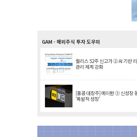
GAM
- 해외주식 투자 도우미
퀄리스 52주 신고가 ② AI 기반 
관리 체계 강화
[홍콩 대장주] 메이퇀 ③ 신성장
'폭발적 성장'