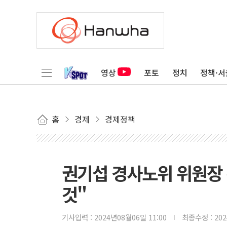
영상
포토
정치
정책·서
홈
경제
경제정책
권기섭 경사노위 위원장
것"
기사입력 :
2024년08월06일 11:00
최종수정 :
20