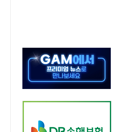
 새 안보 위기… 반군·마약카르텔이 습득해 전투 활용
어선 구조
무해한 표면 부식 물질"
분만에 진화...외국인 노동자 숨져
즌2
축 피해 최소화 '총력 대응'