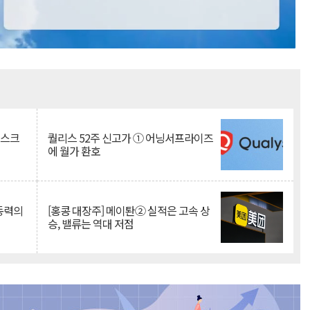
Mute
리스크
퀄리스 52주 신고가 ① 어닝서프라이즈
에 월가 환호
 동력의
[홍콩 대장주] 메이퇀② 실적은 고속 상
승, 밸류는 역대 저점