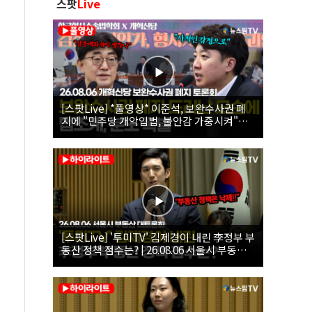
스팟
Live
[스팟Live] *풀영상* 이준석, 보완수사권 폐
지에 "민주당 개악입법, 불안감 가중시켜"｜
26.08.06 개혁신당 보완수사권 폐지 토론회
[스팟Live] '투미TV' 김제경이 내린 李정부 부
동산 정책 점수는? | 26.08.06 서울시 부동산
대토론회