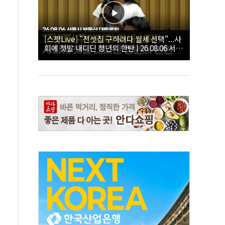
[스팟Live] "전셋집 구하려다 월세 선택"...사
회에 첫발 내디딘 청년의 한탄 | 26.08.06 서울
시 부동산 대토론회