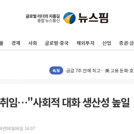
구광모, 내주 실리콘밸리서 젠슨 황 
뉴욕증시 개장 전 특징주...모더나
김정관 장관 "영업이익 N% 성과급
울
경제
사회
글로벌·중국
해외투자
산업
증권·
뉴욕증시 프리뷰, 미 주가선물 AI주
청와대, 북한 단거리 탄도미사일 발사
금값 7주 만에 최고…美 고용 둔화·
[인도증시] 중동 긴장 완화에 실적 호
속보
러, 1인칭시점 드론으로 우크라 민간
[베트남 증시] 지수 하락 속 'DGC
'월가의 황제' 다이먼 "금융시장 레
 취임…"사회적 대화 생산성 높일
양주 섬유염색공장서 화재 1명 중상…
김정관 산업부 장관 "주 52시간 손봐
해군 1함대 창설 80주년…지역과 함께
24년08월06일 16:07
[3보] 북, 원산서 동해로 단거리 탄도