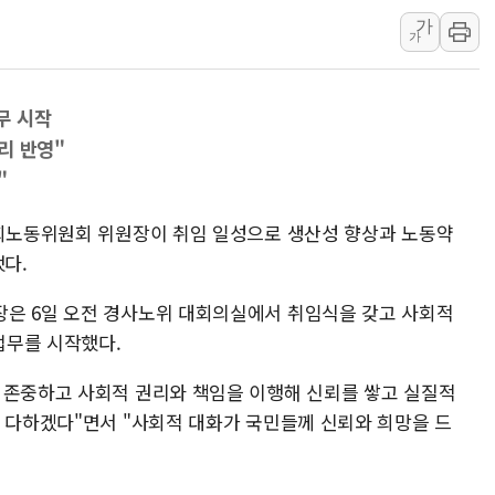
가
우크라 드론 전술, 중남미 콜롬비아에
가
동해해경, 독도 해상서 부유물 감긴 
주한미군 "오산기지 누출, 백린 아닌 
무 시작
구미 폐염산처리업체서 불 2시간30여
리 반영"
해군과 함께하는 '불금전파, 송정' 시
"
강원도 폭염특보 11일째…온열질환·가
사회노동위원회 위원장이 취임 일성으로 생산성 향상과 노동약
했다.
장은 6일 오전 경사노위 대회의실에서 취임식을 갖고 사회적
업무를 시작했다.
 존중하고 사회적 권리와 책임을 이행해 신뢰를 쌓고 실질적
을 다하겠다"면서 "사회적 대화가 국민들께 신뢰와 희망을 드