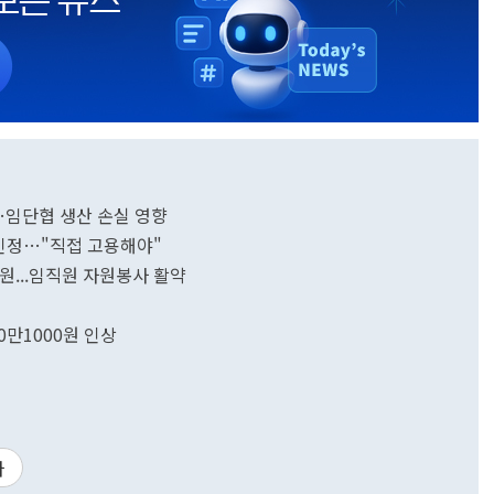
락…임단협 생산 손실 영향
인정…"직접 고용해야"
원...임직원 자원봉사 활약
0만1000원 인상
라