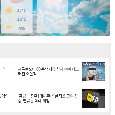
Mute
…"변
프론트도어 ① 주택시장 침체 속에서도
터진 호실적
 동력의
[홍콩 대장주] 메이퇀② 실적은 고속 상
승, 밸류는 역대 저점