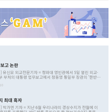
보고 논란
] 유신모 외교전문기자 = 청와대 영빈관에서 5일 열린 외교·
부 부처의 대통령 업무보고에서 정동영 통일부 장관의 '한반도
 구상'과 업무보고 발언이 논란을 빚고 있다. 이날 정 장관의
10
정부 내 조율을 거치지 않은 사안을 정책으로 추진하겠다고 공
는가 하면 사실 관계에 맞지 않은 설명도 있었다. 이재명 대통
로 신중을 기해 달라고 경고했고, 조현 외교부 장관은 '이상
지 최대 흑자
 근거한 비현실적 구상'이라는 비판을 내놨다. 그동안 정 장
책 관련 발언이 물의를 빚은 적은 여러 번 있지만 대통령과 유
] 박가연 기자 = 지난 6월 우리나라의 경상수지가 전월에 이
이 공개적으로 부정적 입장을 표명한 것은 이례적이다. 정 장