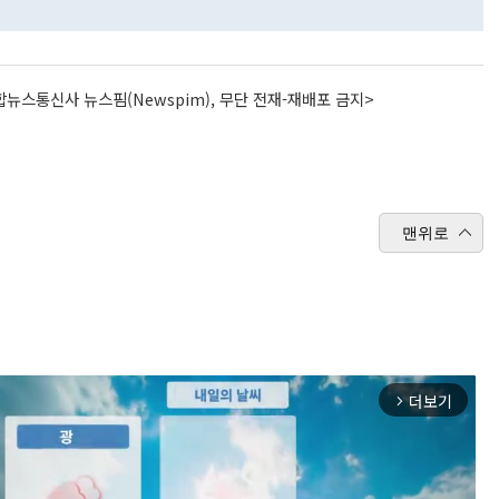
뉴스통신사 뉴스핌(Newspim), 무단 전재-재배포 금지>
맨위로
더보기
arrow_forward_ios