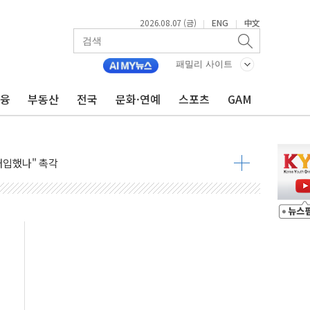
2026.08.07 (금)
ENG
中文
|
|
패밀리 사이트
금융
부동산
전국
문화·연예
스포츠
GAM
령…트럼프 제동
주일 이상 '올스톱'… 美 해상봉쇄 영향
개입했나" 촉각
용 쇼크에 반도체주 '활짝'
우려 후퇴…나스닥 선물 1%대 상승
…9월 금리 인상 기대 후퇴
체결
라우드플레어·태양광주↑ VS 트레이드데스크·웬디스↓
종자 7359명 끝까지 찾겠다"
 톤 낮춰