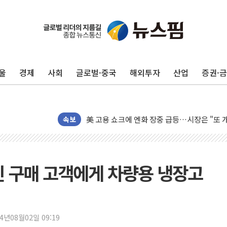
울
경제
사회
글로벌·중국
해외투자
산업
증권·
美 항소법원, 백악관 무도회장 공사 중단 명
이란의 핵심 원유 수출항 '하르그섬', 최근 1
美 고용 쇼크에 엔화 장중 급등…시장은 "또 
속보
[AI MY 뉴스] 뉴욕 반도체주 프리뷰...美 고
뉴욕증시 프리뷰, 美 고용 쇼크에 금리 인상 
[종합] 美 7월 고용 2만3000명 감소 '쇼크'
라인 구매 고객에게 차량용 냉장고
[사진] 이슬람 수니파 3개국, 공동방위협정 
뉴욕증시 개장 전 특징주...아틀라시안·클
보훈부, 미 DPAA와 MOU… "6·25 미군 실
24년08월02일 09:19
트럼프 "금리 내려야"…파월 때와 달리 워시엔