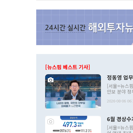
[뉴스핌 베스트 기사]
정동영 업무
[서울=뉴스핌
안보 분야 정
평화공존 발전
2026-08-06 06:
발언 중에는 
언한 것이 있
령은 공개적으
6월 경상수
주의적 희망에
관의 대북 정
[서울=뉴스핌
관 부처 장관