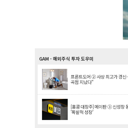
GAM
- 해외주식 투자 도우미
프론트도어 ② 사상 최고가 경신
곡점 지났다"
[홍콩 대장주] 메이퇀 ③ 신성장
'폭발적 성장'