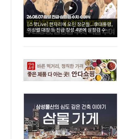
[스팟Live] 한자리에 모인 장군들...李대통령,
이상렬 대장 등 진급 장성 4명에 삼정검 수치
직접 수여｜26.08.07 장성 진급·삼정검 수치
수여식