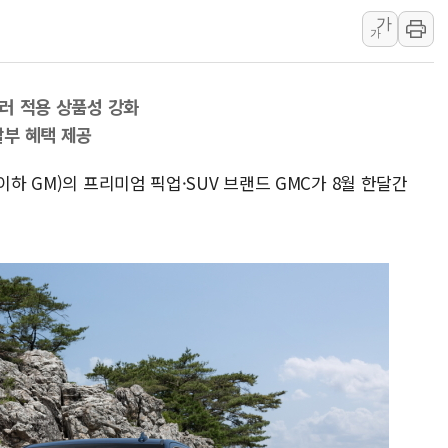
특정 정치인 측근 포항시 정책특보 내정설...포
가
가
李 "해남 태양광, 대한민국 다음 100년 밑거
李 대통령, '6시간 마라톤 부동산 2차 회의'
컬러 적용 상품성 강화
트럼프, 中 겨냥 폴리실리콘 관세 15% 부과
할부 혜택 제공
[사진] 빈살만과 에르도안의 만남
이란와이어 "이란 최고지도자 위독…곧 사망
이하 GM)의 프리미엄 픽업·SUV 브랜드 GMC가 8월 한달간
남동발전, 해남군에 국내 최대 규모 400MW 
[인도증시] 중동 불안 속 유가 상승에 소폭 하락
황희 '폐버스 청년주택' SNS 글 역풍에 "정
폭염 누그러지고 가뭄 숙지나...경북동해안권 8