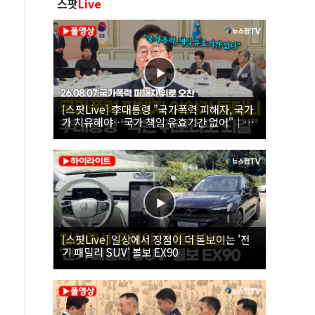
스팟
Live
[스팟Live] 李대통령 "국가폭력 피해자, 국가
가 치유해야…국가 책임 유효기간 없어"｜
26.08.07 국가폭력 피해자 위로 오찬
[스팟Live] 일상에서 장점이 더 돋보이는 '전
기 패밀리 SUV' 볼보 EX90