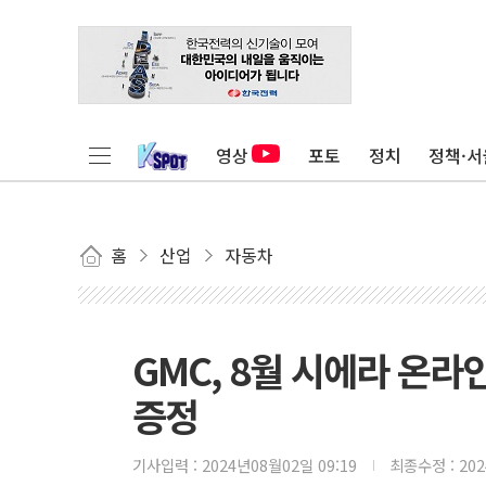
영상
포토
정치
정책·서
홈
산업
자동차
GMC, 8월 시에라 온
증정
기사입력 :
2024년08월02일 09:19
최종수정 :
20