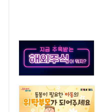
항시 '시끌'
름…수도권 집중 완화 전환점"
 주재… "전폭적 공급 확대·속도전 총력"
…美 태양광주 급등
해도 놀랍지 않아"
태양광 착공…여의도 1.6배 규모
...금융주 낙폭 커
부정책 아냐" 해명
~9일 최대 100mm 호우