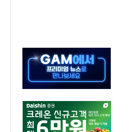
비온 59㎡ 18억원대
-서울시 '정책 엇박자'
생애최초만 경쟁 치열
래·ETF 매수에도 고유가·금리·입법 지연 '삼중 부담'
...석유·가스주 올랐지만 빈그룹이 상쇄
총수요 104.3GW 기록
 위기 고조되는 또 다른 중동 화약고