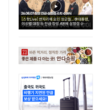
[스팟Live] 한자리에 모인 장군들...李대통령,
이상렬 대장 등 진급 장성 4명에 삼정검 수치
직접 수여｜26.08.07 장성 진급·삼정검 수치
수여식