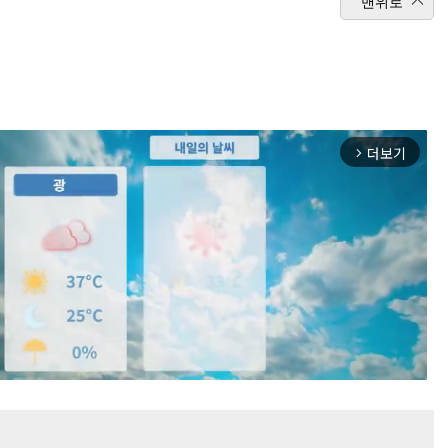
맨위로
더보기
arrow_forward_ios