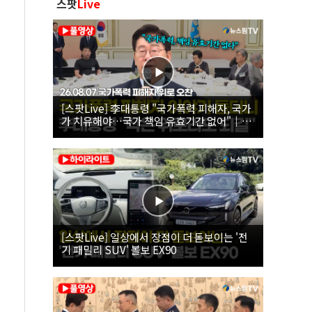
스팟
Live
[스팟Live] 李대통령 "국가폭력 피해자, 국가
가 치유해야…국가 책임 유효기간 없어"｜
26.08.07 국가폭력 피해자 위로 오찬
[스팟Live] 일상에서 장점이 더 돋보이는 '전
기 패밀리 SUV' 볼보 EX90