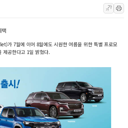
가
신길동 신축도 3.3㎡당 7250만원…써밋 클라
가
용산공원·그린벨트로 또 충돌…반복되는 국토부
[AI 부동산 투데이] 특공 전략도 '극과 극'…
혜택
[코인시황] 비트코인 6만4000달러대 횡보…고
[베트남 증시] 유동성 부진 지속, 강보합 마감
olet)가 7월에 이어 8월에도 시원한 여름을 위한 특별 프로모
'찜통더위'에 전력수요 역대 최고치 경신…한낮 
 제공한다고 1일 밝혔다.
후티 반군, 예멘 정부군과 사우디 동시 공격…