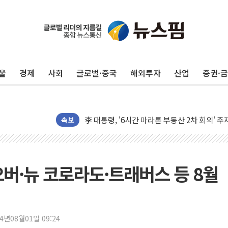
보훈부, 미 DPAA와 MOU… "6·25 미군 실종
트럼프 "금리 내려야"…파월 때와 달리 워시엔
울
경제
사회
글로벌·중국
해외투자
산업
증권·
특정 정치인 측근 포항시 정책특보 내정설...포
李 "해남 태양광, 대한민국 다음 100년 밑거
李 대통령, '6시간 마라톤 부동산 2차 회의' 
트럼프, 中 겨냥 폴리실리콘 관세 15% 부과
속보
[사진] 빈살만과 에르도안의 만남
이란와이어 "이란 최고지도자 위독…곧 사망해
남동발전, 해남군에 국내 최대 규모 400MW 
오버·뉴 코로라도·트래버스 등 8월
[인도증시] 중동 불안 속 유가 상승에 소폭 하락
황희 '폐버스 청년주택' SNS 글 역풍에 "정부
폭염 누그러지고 가뭄 숙지나...경북동해안권 8
24년08월01일 09:24
사우디·튀르키예·파키스탄, '공동방위협정' 체