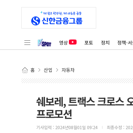
영상
포토
정치
정책·서
홈
산업
자동차
쉐보레, 트랙스 크로스 
프로모션
기사입력 :
2024년08월01일 09:24
최종수정 :
20