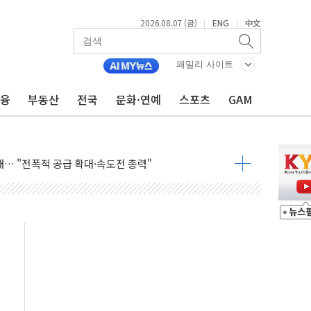
2026.08.07 (금)
ENG
中文
|
|
자 7359명 끝까지 찾겠다"
패밀리 사이트
 톤 낮춰
금융
부동산
전국
문화·연예
스포츠
GAM
항시 '시끌'
름…수도권 집중 완화 전환점"
주재… "전폭적 공급 확대·속도전 총력"
…美 태양광주 급등
도 놀랍지 않아"
태양광 착공…여의도 1.6배 규모
...금융주 낙폭 커
정책 아냐" 해명
~9일 최대 100mm 호우
결… 수니파 국가들의 새 안보 협력 구도