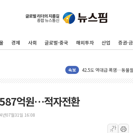
울
경제
사회
글로벌·중국
해외투자
산업
증권·
'찜통더위'에 전력수요 역대 
후티 반군, 예멘 정부군과 
42.5도 역대급 폭염…동물
속보
경찰, 9월부터 '가족 사건'
포스코홀딩스, 포스코인터·D
태국 학교서 중학생 총기 난사
실 587억원…적자전환
40.2도 찍은 서울 등 폭염
"文정부 악몽 재현 안돼"..
24년07월31일 16:08
신세계사이먼 '대구 프리미엄 
가
李대통령, 호우 피해 경북 
가