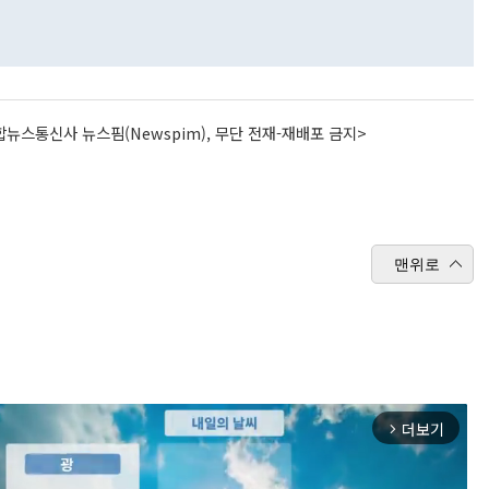
뉴스통신사 뉴스핌(Newspim), 무단 전재-재배포 금지>
맨위로
더보기
arrow_forward_ios