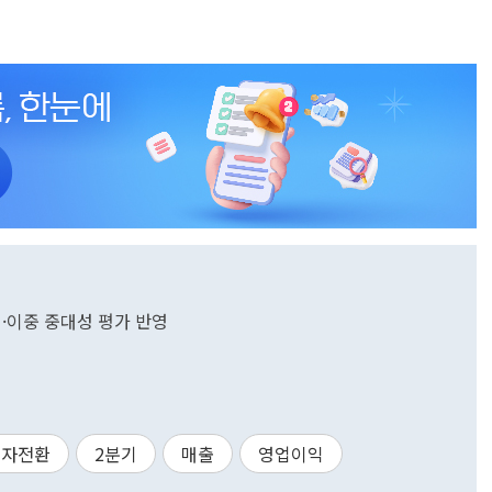
미·이중 중대성 평가 반영
적자전환
2분기
매출
영업이익