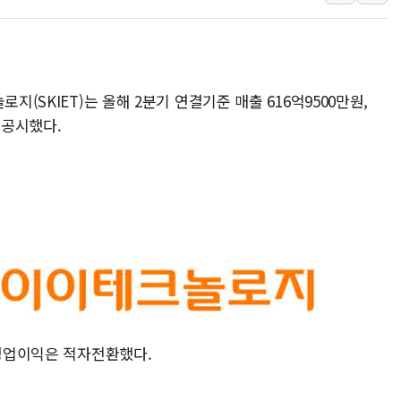
'변기 수리' 집주인에게 흉기
워트, 상반기 영업이익 30
프롬바이오, 10일 거래 재
지(SKIET)는 올해 2분기 연결기준 매출 616억9500만원,
NH농협생명, 농작업 중 온
 공시했다.
아바코, 2분기 매출 120억원
랩지노믹스 "디엑솜과 美 암
보로노이, 폐암 치료제 'VRN
푸본현대생명, 육군 3군단과
교보생명, '교보K-맞춤건강
벼랑 끝 선 '동전주' 무더기
 영업이익은 적자전환했다.