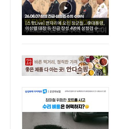
[스팟Live] 한자리에 모인 장군들...李대통령,
이상렬 대장 등 진급 장성 4명에 삼정검 수치
직접 수여｜26.08.07 장성 진급·삼정검 수치
수여식