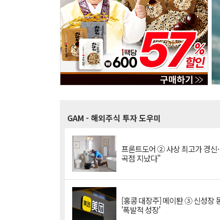
GAM
- 해외주식 투자 도우미
프론트도어 ② 사상 최고가 경신
곡점 지났다"
[홍콩 대장주] 메이퇀 ③ 신성장
'폭발적 성장'