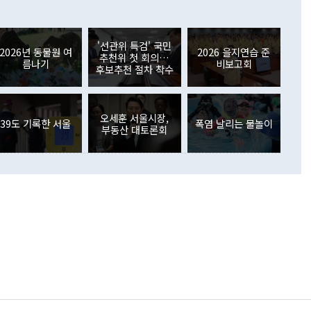
6000만달러 흑자를 나타냈다. 금융계정 순자산은 6월 중 467
들께서 디스카운트해 주시면 좋겠다"고 선을 그었다. 정 장관
러 증가해 월간 기준 역대 최대 증가 폭을 기록했다. 종전 최대
아 블라디보스토크에서 열리는 '동방경제포럼(EEF)'을 언급하
월(369억9000만달러)을 넘어선 것이다. 직접투자에서는 내국
원에서 (참석을) 검토하고 있다"고 발언한 데 대해서도 조 장관
가 80억1000만달러, 외국인의 국내투자가 46억3000만달러
'선관위 특검' 국민
외교부의 몫"이라며 "아직 거기까지 진도가 나가지 않았다"고
2026년 동물원 여
2026 을지연습 준
. 증권투자에서는 외국인의 국내 주식 매도세가 이어졌다. 외
추천위 첫 회의…
름나기
비보고회
장관이 이날 소개한 대북 구상과 설명은 정부 내 조율을 거치지
주식 투자는 차익실현 매도 등의 영향으로 316억1000만달러
후보추천 절차 착수
서 문제가 있다. 특히 주적 표현 대체와 국호 사용, 9·19 군
(-310억5000만달러)에 이어 역대 최대 순매도 기록을 다시
 4자회담 추진 등은 통일부 장관이 결정할 사안이 아니어서 월
국인의 국내 채권투자는 세계국채지수(WGBI) 자금 유입에도
이 나오고 있다. 이 대통령은 정 장관의 업무보고를 듣고 난
도래 영향으로 증가 폭이 줄어든 52억9000만달러를 기록했
무보고에 발표했다고 승인난 건 아니다"라고 재차 확인했다. 정
오세훈 서울시장,
 해외 증권투자는 주식을 중심으로 35억6000만달러 증가했
39도 기록한 서울
폭염 날리는 물놀이
부동산 대토론회
통은 "정 장관의 발언 내용은 대부분 국가안전보장회의(NSC)
newspim.com
된 사안이 아닌 정 장관의 개인적 생각에 가깝다"며 "안보 관
이 정부의 공식 정책이 아닌 사안을 추진하겠다고 업무보고를
 면전에서 '국군통수권자가 나서야 한다'고 주장한 것은 심각
 5일 청와대 영빈관에서 열린 통일
 외교 안보 부처 업무보고에서 발언하고 있다. [사진=청와대]
장이 현 시점에서 이미 참고가 될 수 없는 과거의 경험 또는 사
식에 기반하고 있다는 것이다. 정 장관이 주장하는 구상은 급
 있는 북한의 전략과 한반도 및 국제 정세를 전혀 반영하지
 비판이 제기되고 있다. 정 장관이 "흘러간 선(先)비핵화만
현실을 바꾸지 못한다"고 언급한 것은 지금까지의 대북 접근
 있다. 북핵 위기 발발 이후 지금까지 모든 핵 협상에서 한국
북한에 선비핵화를 공식적으로 요구한 적이 없기 때문이다. 지