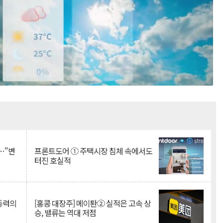
Mute
…"변
프론트도어 ① 주택시장 침체 속에서도
터진 호실적
 동력의
[홍콩 대장주] 메이퇀② 실적은 고속 상
승, 밸류는 역대 저점