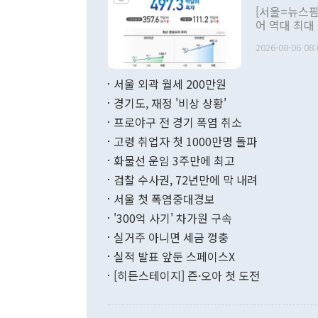
관의 대북 정
[서울=뉴스핌
관 부처 장관
어 역대 최대
관의 무리한 
출 호조로 월
다. [정동영 통일부 장관이 지난달 23일 오후 서울 종로구 정부서울청사에
2026-08-06 08:
료=한국은행] 한국은행이 6일 발표한 '2026년 6월 국제수지(잠정)'에
서 취임 1주년 
면 지난 6월
부 장관 권한
1000만달러
서울 외곽 월세 200만원
발전 구상'을
이에 따라 올
적 갈등 해결
경기도, 재정 '비상 상황'
했다. 경상수
결과 혐오의 
9000만달러
프로야구 전 경기 폭염 취소
년간의 CVI
지 기준 상품
고령 취업자 첫 1000만명 돌파
무너졌다고도 
며 월간 기준
현실을 바꾸는
달러로 38.
화물선 운임 3주만에 최고
를 평화 체제
196.9% 급
검찰 수사권, 72년만에 막 내려
함께 4자 대
수출은 160
지만 이 대통
서울 첫 폭염중대경보
(18.6%) 
화공존 정책이
했다. 통관 기
'300억 사기' 차가원 구속
다"고 지적했
(16.4%)
투리가 잡혀 
실거주 아니면 세금 껑충
월(-10억9
쁜 상황이 초
증가와 유류할
실적 발표 앞둔 스페이스X
9·19 군사
기록했지만 
[히든스테이지] 즌·오아 첫 도전
"우리의 선의
로 전환됐다.
으로 약간의 의문
를 기록해 전
관은 업무보고
는 배당수입
주의에 근거한