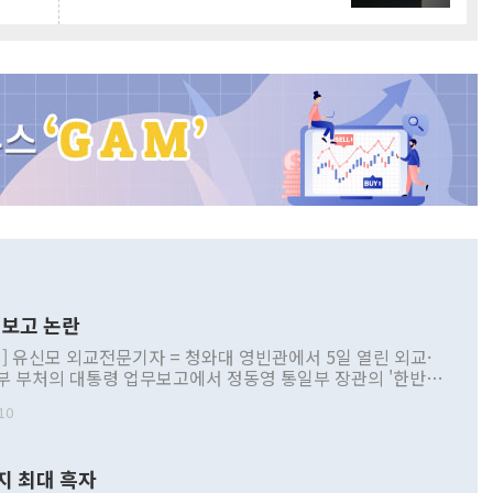
보고 논란
] 유신모 외교전문기자 = 청와대 영빈관에서 5일 열린 외교·
부 부처의 대통령 업무보고에서 정동영 통일부 장관의 '한반도
 구상'과 업무보고 발언이 논란을 빚고 있다. 이날 정 장관의
10
정부 내 조율을 거치지 않은 사안을 정책으로 추진하겠다고 공
는가 하면 사실 관계에 맞지 않은 설명도 있었다. 이재명 대통
로 신중을 기해 달라고 경고했고, 조현 외교부 장관은 '이상
지 최대 흑자
 근거한 비현실적 구상'이라는 비판을 내놨다. 그동안 정 장