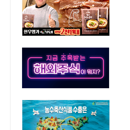
 휘두른 30대 세입자…경찰, 현행범 체포
억원
개…"재무구조 개편"
열질환 보장…폭염기 신속 보상 강화
 진단 분야 독점 라이선스 계약"
11' 캐나다 IND 신청
 군 장병 금융교육·전역 지원 협약
보험' 6개월 배타적사용권 획득
 상폐 위기…관리종목 우려 지정예고 총 63개