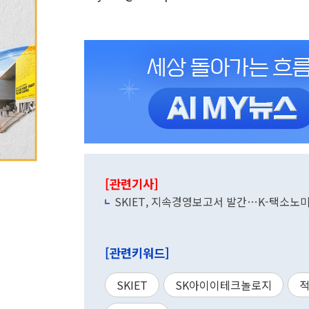
[관련기사]
SKIET, 지속경영보고서 발간…K-택소노
[관련키워드]
SKIET
SK아이이테크놀로지