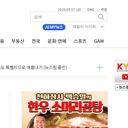
2026.08.07 (금)
ENG
中文
|
|
패밀리 사이트
금융
부동산
전국
문화·연예
스포츠
GAM
최고치 경신…한낮 총수요 104.3GW 기록
사우디 동시 공격… 위기 고조되는 또 다른 중동 화약고
들도 특별식으로 여름나기 [뉴스핌 줌인]
 못 맡는다…상피제 실시
X 지분 일부 매각
...최소 7명 사망
중대경보 해제…누적 온열질환자 2872명
.李 부동산 세제안에 與 내부서 '총선·대선 직격탄' 우려
아울렛' 건립 '본궤도'
안동·의성 특별재난지역 선포