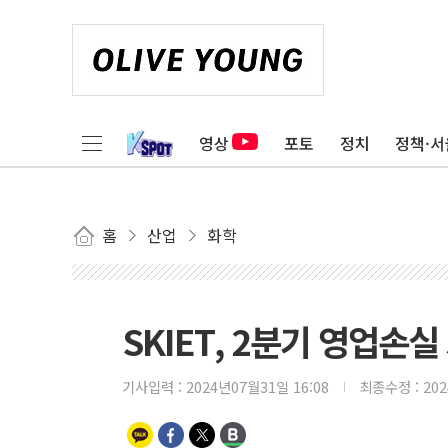
영상
포토
정치
정책·서
홈
산업
화학
SKIET, 2분기 영업손
기사입력 :
2024년07월31일 16:08
최종수정 :
20