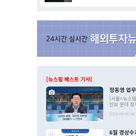
[뉴스핌 베스트 기사]
정동영 업무
[서울=뉴스핌
안보 분야 정
평화공존 발전
2026-08-06 06:
발언 중에는 
언한 것이 있
령은 공개적으
6월 경상수
주의적 희망에