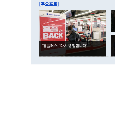
줄면서 25억
[주요포토]
라며 "여러분
억1000만달
이 9월 러시
였던 올해 3
며 "정부 차
인의 해외투자
은 "그것은 
각각 증가했다
잘랐다. 정 
국인의 국내 
않았다는 점에
감소하며 전월
사합의 복원,
경신했다. 외
권이라는 지적
분기 말 만기
뒤 "여기 업
다. 내국인의
'홈플러스, '다시 영업합니다'
부의 한 소식
다. eoyn2@
를 거쳐 결정
련 부처 장관
하고 대통령의
한 문제"라고 지적했다. 이재명 대통령이
외교 국방 등
2026.08.05 ◆시대착오적 접근, 대북 인식 오류 더욱 문제인 것은 정 장관
의 이같은 주
실과 다른 인
격히 변화하고
못하고 있다는
되뇌는 것은 
법을 호도하고
이나 미국은 