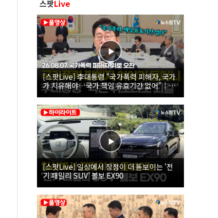
스팟
Live
[스팟Live] 李대통령 "국가폭력 피해자, 국가
가 치유해야…국가 책임 유효기간 없어"｜
26.08.07 국가폭력 피해자 위로 오찬
[스팟Live] 일상에서 장점이 더 돋보이는 '전
기 패밀리 SUV' 볼보 EX90