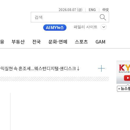
2026.08.07 (금)
ENG
中文
|
|
 상승… "2분기 기업 순이익 21% 증가" 전망
 나토 회원국 공격 검토… 거짓 깃발 작전"
패밀리 사이트
재회…로봇·AI 데이터센터·모빌리티 구체화
금융
부동산
전국
문화·연예
스포츠
GAM
·아이온큐·도어대시↑ VS 샌디스크·피그마·앱러빈↓
 반대…상법·자본시장법 개정 논의"
 차익실현 속 혼조세...웨스턴디지털·샌디스크↓
에 긴급 안보 점검회의
호르무즈 재개방 기대에 강세
조까지, 상승...호실적 보고 기업 상승세 뚜렷
인 '사파리' 공격… 시민들 공포감 극대화 전략
' 임시 주총 기대감에 홀로 상한가…마진 잔액은 사상 최고
버리지 위험수위…숨은 차입이 더 큰 변수"
대응 1단계 진압 중