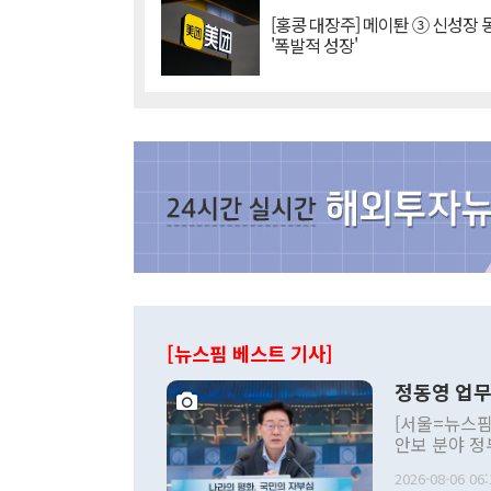
[홍콩 대장주] 메이퇀 ③ 신성장
'폭발적 성장'
[뉴스핌 베스트 기사]
정동영 업무
[서울=뉴스핌
안보 분야 정
평화공존 발전
2026-08-06 06:
발언 중에는 