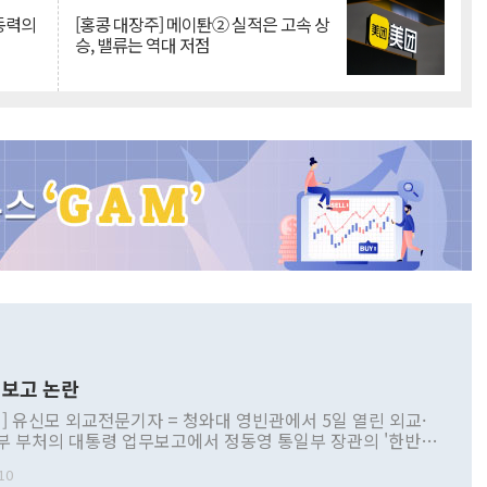
 동력의
[홍콩 대장주] 메이퇀② 실적은 고속 상
승, 밸류는 역대 저점
보고 논란
] 유신모 외교전문기자 = 청와대 영빈관에서 5일 열린 외교·
부 부처의 대통령 업무보고에서 정동영 통일부 장관의 '한반도
 구상'과 업무보고 발언이 논란을 빚고 있다. 이날 정 장관의
10
정부 내 조율을 거치지 않은 사안을 정책으로 추진하겠다고 공