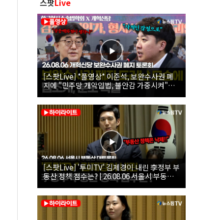
스팟
Live
[스팟Live] *풀영상* 이준석, 보완수사권 폐
지에 "민주당 개악입법, 불안감 가중시켜"｜
26.08.06 개혁신당 보완수사권 폐지 토론회
[스팟Live] '투미TV' 김제경이 내린 李정부 부
동산 정책 점수는? | 26.08.06 서울시 부동산
대토론회