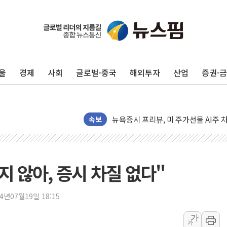
유럽증시, 견조한 실적 소화하며 대부분
리투아니아 국방 "러, 우크라 드론으로
구광모, 내주 실리콘밸리서 젠슨 황 
울
경제
사회
글로벌·중국
해외투자
산업
증권·
뉴욕증시 개장 전 특징주...모더나
김정관 장관 "영업이익 N% 성과급
뉴욕증시 프리뷰, 미 주가선물 AI주
속보
청와대, 북한 단거리 탄도미사일 발사
금값 7주 만에 최고…美 고용 둔화·
[인도증시] 중동 긴장 완화에 실적 호
 않아, 증시 차질 없다"
러, 1인칭시점 드론으로 우크라 민간
[베트남 증시] 지수 하락 속 'DGC
24년07월19일 18:15
'월가의 황제' 다이먼 "금융시장 레
양주 섬유염색공장서 화재 1명 중상…
가
가