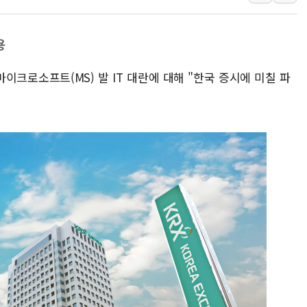
김정관 산업부 장관 "주 52시간 손봐
해군 1함대 창설 80주년…지역과 함께
용
[3보] 북, 원산서 동해로 단거리 탄도
우크라 드론 전술, 중남미 콜롬비아에
이크로소프트(MS) 발 IT 대란에 대해 "한국 증시에 미칠 파
동해해경, 독도 해상서 부유물 감긴 
주한미군 "오산기지 누출, 백린 아닌 
구미 폐염산처리업체서 불 2시간30여