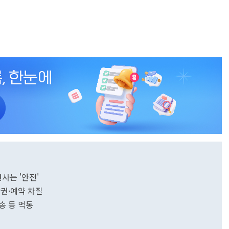
권사는 '안전'
발권·예약 차질
방송 등 먹통