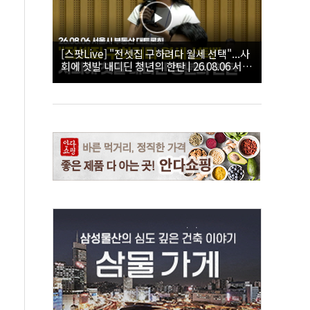
[스팟Live] "전셋집 구하려다 월세 선택"...사
회에 첫발 내디딘 청년의 한탄 | 26.08.06 서울
시 부동산 대토론회