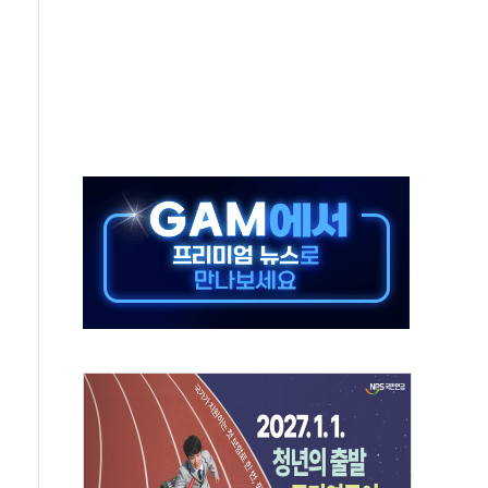
야, 경쟁상대 中과 비교해야"
하는 '선봉'의 대민 봉사
미사일 1발 발사… 올해 10번째·42일 만 도발
 새 안보 위기… 반군·마약카르텔이 습득해 전투 활용
어선 구조
무해한 표면 부식 물질"
분만에 진화...외국인 노동자 숨져