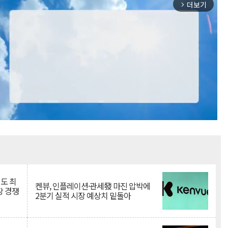
더보기
arrow_forward_ios
Mute
인도 최
켄뷰, 인플레이션·관세發 마진 압박에
장 경쟁
2분기 실적 시장 예상치 밑돌아