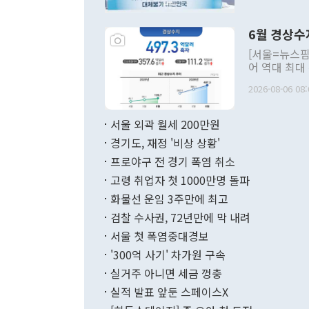
언한 것이 있
령은 공개적으
6월 경상수
주의적 희망에
관의 대북 정
[서울=뉴스핌
관 부처 장관
어 역대 최대
관의 무리한 
출 호조로 월
다. [정동영 통일부 장관이 지난달 23일 오후 서울 종로구 정부서울청사에
2026-08-06 08:
료=한국은행] 한국은행이 6일 발표한 '2026년 6월 국제수지(잠정)'에
서 취임 1주년 
면 지난 6월
부 장관 권한
1000만달러
서울 외곽 월세 200만원
발전 구상'을
이에 따라 올
적 갈등 해결
경기도, 재정 '비상 상황'
했다. 경상수
결과 혐오의 
9000만달러
프로야구 전 경기 폭염 취소
년간의 CVI
지 기준 상품
고령 취업자 첫 1000만명 돌파
무너졌다고도 
며 월간 기준
현실을 바꾸는
달러로 38.
화물선 운임 3주만에 최고
를 평화 체제
196.9% 급
검찰 수사권, 72년만에 막 내려
함께 4자 대
수출은 160
지만 이 대통
서울 첫 폭염중대경보
(18.6%) 
화공존 정책이
했다. 통관 기
'300억 사기' 차가원 구속
다"고 지적했
(16.4%)
투리가 잡혀 
실거주 아니면 세금 껑충
월(-10억9
쁜 상황이 초
증가와 유류할
실적 발표 앞둔 스페이스X
9·19 군사
기록했지만 