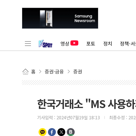
영상
포토
정치
정책·서
홈
증권·금융
증권
한국거래소 "MS 사용하지
기사입력 :
2024년07월19일 18:13
최종수정 :
20