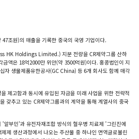
(약 47조원)의 매출을 기록한 중국의 국영 기업이다.
 HK Holdings Limited.) 지분 전량을 CR제약그룹 산하
금액은 18억2000만 위안(약 3500억원)이다. 홍콩법인이 지
자 생물제품유한공사(GC China) 등 6개 회사도 함께 매각
성을 제고함과 동시에 유입된 자금을 미래 사업을 위한 전략적
망을 갖추고 있는 CR제약그룹과의 계약을 통해 계열사의 중국
'알부민'과 유전자재조합 방식의 혈우병 치료제 '그린진에
혈액제제 생산과정에서 나오는 주산물 중 하나인 면역글로불린