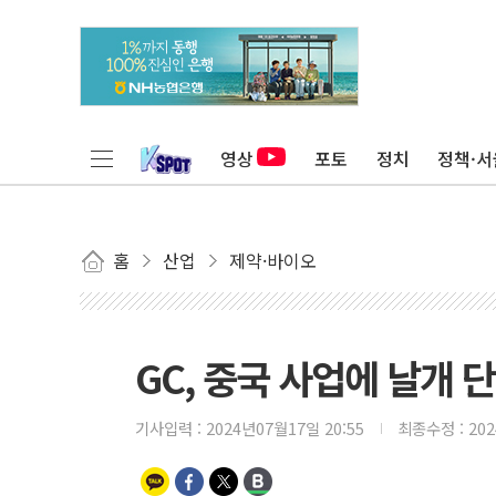
영상
포토
정치
정책·서
홈
산업
제약·바이오
GC, 중국 사업에 날개
기사입력 :
2024년07월17일 20:55
최종수정 :
20