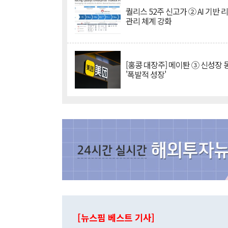
퀄리스 52주 신고가 ② AI 기반 
관리 체계 강화
[홍콩 대장주] 메이퇀 ③ 신성장
'폭발적 성장'
[뉴스핌 베스트 기사]