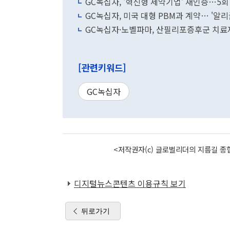
GC녹십자, '혁신형 제약기업' 재인증…5회
GC녹십자, 미국 대형 PBM과 계약… '알리
GC녹십자·노벨파마, 산필리포증후군 치료제
[관련키워드]
GC녹십자
<저작권자(c) 글로벌리더의 지름길 종합
디지털뉴스콘텐츠 이용규칙 보기
뒤로가기