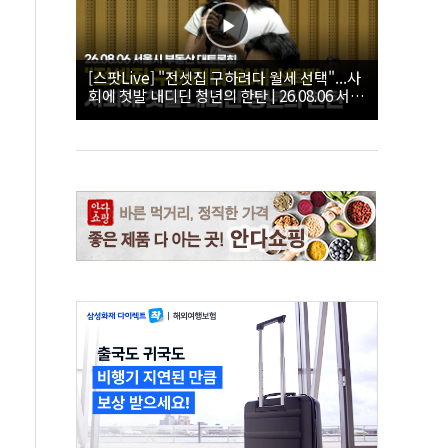
[스팟Live] "전셋집 구하려다 월세 선택"...사
회에 첫발 내디딘 청년의 한탄 | 26.08.06 서울
시 부동산 대토론회