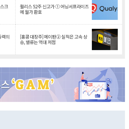
리스크
퀄리스 52주 신고가 ① 어닝서프라이즈
에 월가 환호
 동력의
[홍콩 대장주] 메이퇀② 실적은 고속 상
승, 밸류는 역대 저점