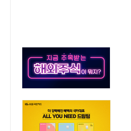
 새 안보 위기… 반군·마약카르텔이 습득해 전투 활용
어선 구조
무해한 표면 부식 물질"
분만에 진화...외국인 노동자 숨져
즌2
축 피해 최소화 '총력 대응'