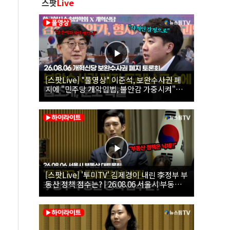
스팟
Live
[스팟Live] *풀영상* 이준석, 보완수사권 폐
지에 "민주당 개악입법, 불안감 가중시켜"｜
26.08.06 개혁신당 보완수사권 폐지 토론회
[스팟Live] '투미TV' 김제경이 내린 李정부 부
동산 정책 점수는? | 26.08.06 서울시 부동산
대토론회