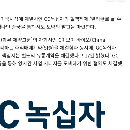
우크라 드론 전술, 중남미 콜롬비아에
동해해경, 독도 해상서 부유물 감긴 
달 미국시장에 계열사인 GC녹십자의 혈액제제 '알리글로'를 수
주한미군 "오산기지 누출, 백린 아닌 
 하나인 중국을 통해서도 도약의 발판을 마련한다.
구미 폐염산처리업체서 불 2시간30여
화륜 제약그룹)의 자회사인 CR 보야 바이오(China
해군과 함께하는 '불금전파, 송정' 시
al)에 매각하는 주식매매계약(SPA)을 체결함과 동시에, GC녹십자
강원도 폭염특보 11일째…온열질환·가
 책임지는 별도의 유통계약을 체결했다고 17일 밝혔다. GC
을 통해 양사간 사업 시너지를 모색하기 위한 협약도 체결했