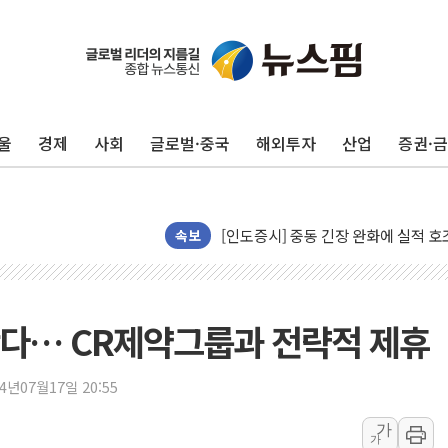
구광모, 내주 실리콘밸리서 젠슨 황 
뉴욕증시 개장 전 특징주...모더나
김정관 장관 "영업이익 N% 성과급
울
경제
사회
글로벌·중국
해외투자
산업
증권·
뉴욕증시 프리뷰, 미 주가선물 AI주
청와대, 북한 단거리 탄도미사일 발사
금값 7주 만에 최고…美 고용 둔화·
[인도증시] 중동 긴장 완화에 실적 호
속보
러, 1인칭시점 드론으로 우크라 민간
[베트남 증시] 지수 하락 속 'DGC
'월가의 황제' 다이먼 "금융시장 레
 단다… CR제약그룹과 전략적 제휴
양주 섬유염색공장서 화재 1명 중상…
김정관 산업부 장관 "주 52시간 손봐
24년07월17일 20:55
해군 1함대 창설 80주년…지역과 함께
가
가
[3보] 북, 원산서 동해로 단거리 탄도