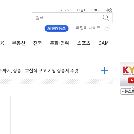
2026.08.07 (금)
ENG
中文
|
|
재회…로봇·AI 데이터센터·모빌리티 구체화
·아이온큐·도어대시↑ VS 샌디스크·피그마·앱러빈↓
패밀리 사이트
 반대…상법·자본시장법 개정 논의"
금융
부동산
전국
문화·연예
스포츠
GAM
 차익실현 속 혼조세...웨스턴디지털·샌디스크↓
에 긴급 안보 점검회의
호르무즈 재개방 기대에 강세
조까지, 상승...호실적 보고 기업 상승세 뚜렷
인 '사파리' 공격… 시민들 공포감 극대화 전략
' 임시 주총 기대감에 홀로 상한가…마진 잔액은 사상 최고
버리지 위험수위…숨은 차입이 더 큰 변수"
대응 1단계 진압 중
야, 경쟁상대 中과 비교해야"
하는 '선봉'의 대민 봉사
미사일 1발 발사… 올해 10번째·42일 만 도발