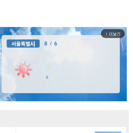
더보기
arrow_forward_ios
Mute