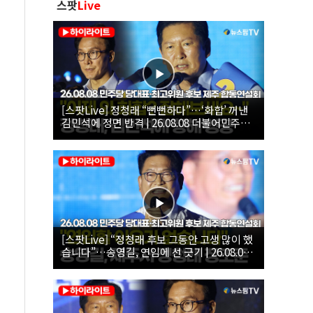
스팟
Live
[스팟Live] 정청래 “뻔뻔하다”…‘화합’ 꺼낸
김민석에 정면 반격 | 26.08.08 더불어민주당
당대표·최고위원 후보 제주 합동연설회
[스팟Live] “정청래 후보 그동안 고생 많이 했
습니다”…송영길, 연임에 선 긋기 | 26.08.08
더불어민주당 당대표·최고위원 후보 제주 합
동연설회