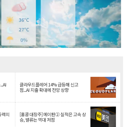
Mute
.AI
클라우드플레어 14% 급등해 신고
점...AI 지출 확대에 전망 상향
 동력의
[홍콩 대장주] 메이퇀② 실적은 고속 상
승, 밸류는 역대 저점