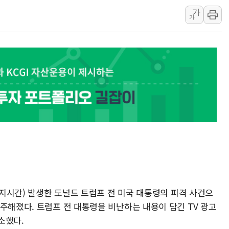
가
인제 용대리 계곡서 수
가
동해시, 11~14일 '
강원 중·남부 동해안 
청양 밭에서 일하던 9
폭염에 車 운전면허 기
李대통령, 'ISA·주가
'호우 특보' 경북 울진 
주말 무더위·열대야 
(현지시간) 발생한 도널드 트럼프 전 미국 대통령의 피격 사건으
주해졌다. 트럼프 전 대통령을 비난하는 내용이 담긴 TV 광고
소했다.