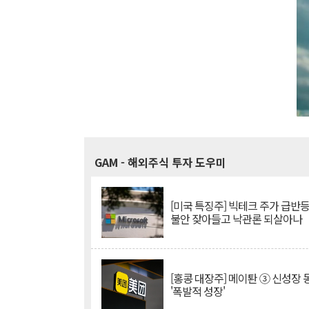
GAM
- 해외주식 투자 도우미
[미국 특징주] 빅테크 주가 급반등..
불안 잦아들고 낙관론 되살아나
[홍콩 대장주] 메이퇀 ③ 신성장
'폭발적 성장'