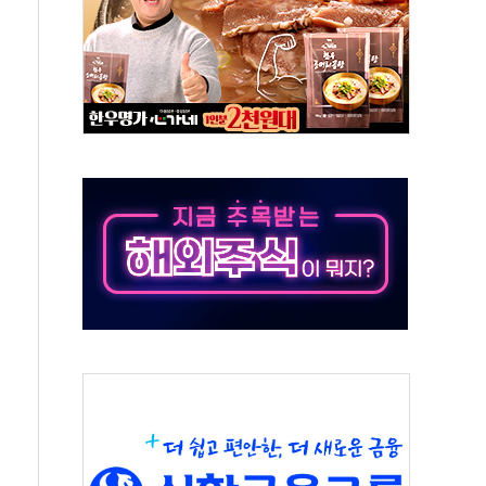
위 상승으로 피서객 7명 고립…전원 구조
별똥별 멍' 운영…페르세우스 유성우 관측
시간당 50mm 이상 폭우…호우경보 발효
0대 숨져…온열질환 여부 조사
능시험 오전 집중 편성…체감온도 38도 넘으면 중단
누르기 방지법' 전면 재검토 지시
시간당 20~30mm 강한 비...가뭄 해소될 듯
지속…내륙 곳곳 소나기