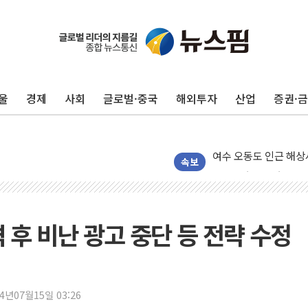
폐기물 수거하다 참변
울
경제
사회
글로벌·중국
해외투자
산업
증권·
서울 중랑구 주택가서 
李대통령 "결혼 때문에 
여수 오동도 인근 해상
추미애, '위안부' 피해
속보
인천 선재도 갯벌서 해루
인천서 말다툼 중 어머니
'화합' 꺼낸 김민석에
 후 비난 광고 중단 등 전략 수정
李대통령, ISA 개편 
동해중부 전 해상 풍랑
연일 폭염에 온열질환 
24년07월15일 03:26
中 전방위 아파트 부양