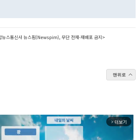
뉴스통신사 뉴스핌(Newspim), 무단 전재-재배포 금지>
맨위로
더보기
arrow_forward_ios