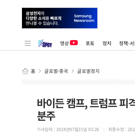
영상
포토
정치
정책·서
홈
글로벌·중국
글로벌정치
바이든 캠프, 트럼프 피격
분주
기사입력 :
2024년07월15일 03:26
최종수정 :
20