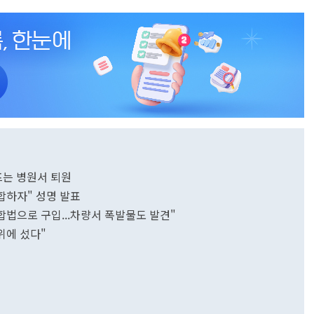
프는 병원서 퇴원
합하자" 성명 발표
합법으로 구입...차량서 폭발물도 발견"
위에 섰다"