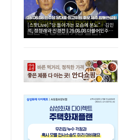
[스팟Live] “당 돌아가는 모습에 분노”…김민
석, 정청래와 신경전 | 26.08.08 더불어민주당
당대표·최고위원 후보 제주 합동연설회