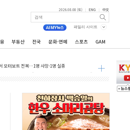
2026.08.08 (토)
ENG
中文
|
|
패밀리 사이트
…60대 환경미화원 수거차에 치여 사망
금융
부동산
전국
문화·연예
스포츠
GAM
흉기 난동…60대 남성 2명 숨져
손해 보는 일 없게"…'결혼 페널티' 22개 과제 손본다
서 모터보트 전복…1명 사망·1명 실종
자 기림의 날 참석..."국제적 시민 연대로 목소리 내야"
질 중 실종 60대 나흘만에 숨진 채 발견
 흉기 살해 10대 아들 체포
 '뻔뻔' 받아친 정청래…제주 연설서 신경전 고조
재검토 지시…與 "적극 환영"·野 "졸속 국정"
주의보…10일까지 최대 3.5m 높은 물결
사망 23명…정부, 비상대응기구 가동
, 수도 베이징도 부동산 규제 철폐