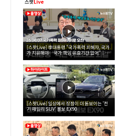
스팟
Live
[스팟Live] 李대통령 "국가폭력 피해자, 국가
가 치유해야…국가 책임 유효기간 없어"｜
26.08.07 국가폭력 피해자 위로 오찬
[스팟Live] 일상에서 장점이 더 돋보이는 '전
기 패밀리 SUV' 볼보 EX90