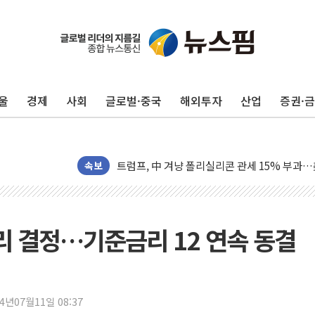
보훈부, 미 DPAA와 MOU… "6·25 미군 실종
트럼프 "금리 내려야"…파월 때와 달리 워시엔
특정 정치인 측근 포항시 정책특보 내정설...포
울
경제
사회
글로벌·중국
해외투자
산업
증권·
李 "해남 태양광, 대한민국 다음 100년 밑거
李 대통령, '6시간 마라톤 부동산 2차 회의' 
트럼프, 中 겨냥 폴리실리콘 관세 15% 부과
속보
[사진] 빈살만과 에르도안의 만남
이란와이어 "이란 최고지도자 위독…곧 사망해
남동발전, 해남군에 국내 최대 규모 400MW 
[인도증시] 중동 불안 속 유가 상승에 소폭 하락
리 결정…기준금리 12 연속 동결
황희 '폐버스 청년주택' SNS 글 역풍에 "정부
폭염 누그러지고 가뭄 숙지나...경북동해안권 8
사우디·튀르키예·파키스탄, '공동방위협정' 체
24년07월11일 08:37
신길동 신축도 3.3㎡당 7250만원…써밋 클라