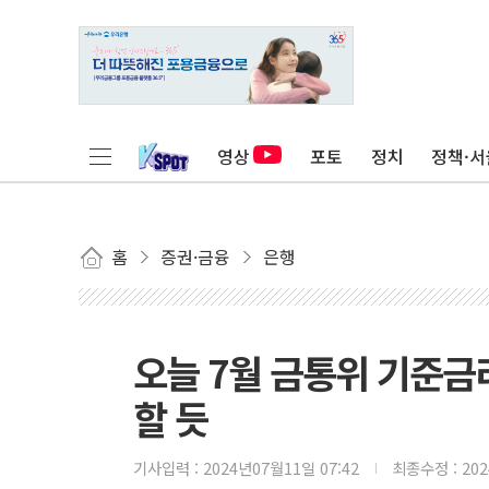
영상
포토
정치
정책·서
홈
증권·금융
은행
오늘 7월 금통위 기준금
할 듯
기사입력 :
2024년07월11일 07:42
최종수정 :
20