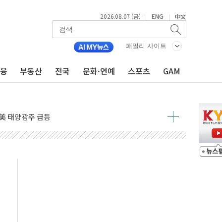
2026.08.07 (금)
ENG
中文
|
|
자 7359명 끝까지 찾겠다"
 톤 낮춰
패밀리 사이트
항시 '시끌'
금융
부동산
전국
문화·연예
스포츠
GAM
름…수도권 집중 완화 전환점"
주재… "전폭적 공급 확대·속도전 총력"
…美 태양광주 급등
도 놀랍지 않아"
태양광 착공…여의도 1.6배 규모
...금융주 낙폭 커
정책 아냐" 해명
~9일 최대 100mm 호우
결… 수니파 국가들의 새 안보 협력 구도
비온 59㎡ 18억원대