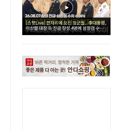
[스팟Live] 한자리에 모인 장군들...李대통령,
이상렬 대장 등 진급 장성 4명에 삼정검 수치
직접 수여｜26.08.07 장성 진급·삼정검 수치
수여식