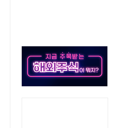
-서울시 '정책 엇박자'
생애최초만 경쟁 치열
래·ETF 매수에도 고유가·금리·입법 지연 '삼중 부담'
...석유·가스주 올랐지만 빈그룹이 상쇄
총수요 104.3GW 기록
 위기 고조되는 또 다른 중동 화약고