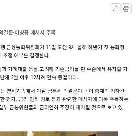
가
용산공원·그린벨트로 또 충돌…반복되는 국토부
가
[AI 부동산 투데이] 특공 전략도 '극과 극'…
[코인시황] 비트코인 6만4000달러대 횡보…고
의결문·이창용 메시지 주목
[베트남 증시] 유동성 부진 지속, 강보합 마감
'찜통더위'에 전력수요 역대 최고치 경신…한낮 
행 금융통화위원회가 11일 오전 9시 올해 하반기 첫 통화정
후티 반군, 예멘 정부군과 사우디 동시 공격…
의 조정 여부를 결정한다.
과 가계대출 등을 고려해 기준금리를 현 수준에서 유지할 가
난해 2월 이후 12차례 연속 동결이다.
는 분위기속에서 이날 금통위 의결문이나 이 총재의 기자간
한 평가, 금리 인하 검토 등과 관련한 메시지에 더욱 주목하는
일부 금통위원들의 금리인하 주장이 제기될 것으로 보고 있