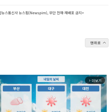
뉴스통신사 뉴스핌(Newspim), 무단 전재-재배포 금지>
맨위로
더보기
arrow_forward_ios