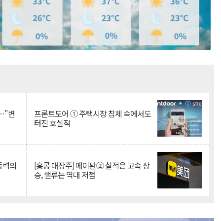
Mute
…"변
프론트도어 ① 주택시장 침체 속에서도
터진 호실적
 동력의
[홍콩 대장주] 메이퇀② 실적은 고속 상
승, 밸류는 역대 저점