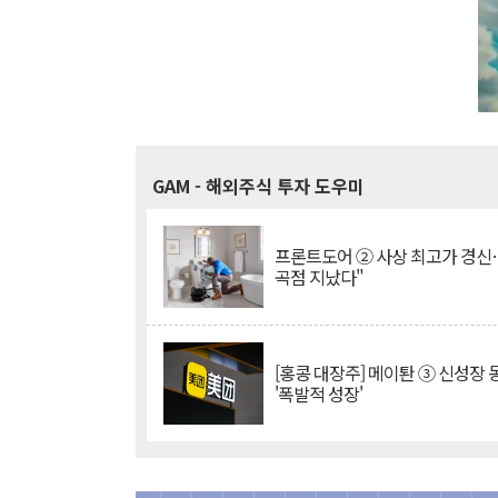
GAM
- 해외주식 투자 도우미
프론트도어 ② 사상 최고가 경신
곡점 지났다"
[홍콩 대장주] 메이퇀 ③ 신성장
'폭발적 성장'