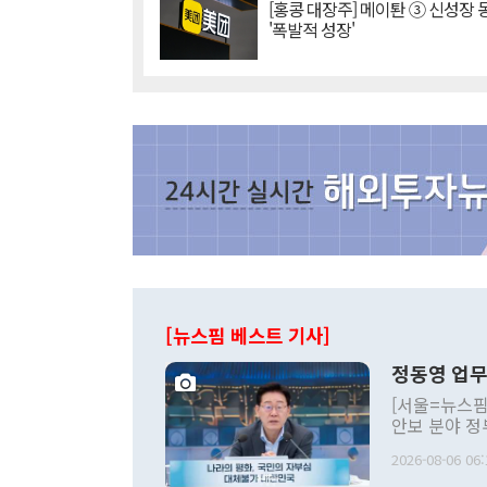
[홍콩 대장주] 메이퇀 ③ 신성장
'폭발적 성장'
[뉴스핌 베스트 기사]
정동영 업무
[서울=뉴스핌
안보 분야 정
평화공존 발전
2026-08-06 06:
발언 중에는 