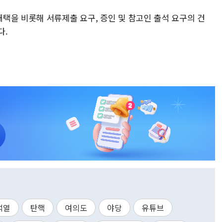
택을 비롯해 서류제출 요구, 증인 및 참고인 출석 요구의 건
다.
석열
탄핵
여의도
야당
유튜브