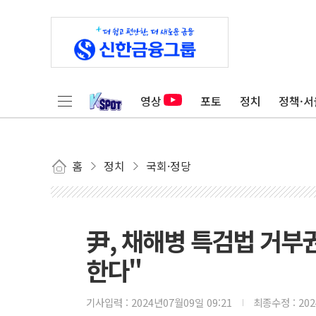
영상
포토
정치
정책·서
홈
정치
국회·정당
尹, 채해병 특검법 거부
한다"
기사입력 :
2024년07월09일 09:21
최종수정 :
20