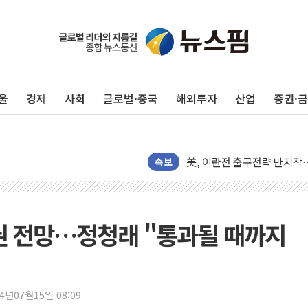
김민석, 2주차 제주·인천 경선서
[속보] 민주, 제주·인천 경선 결
[속보] 민주, 인천 경선 결과 발
울
경제
사회
글로벌·중국
해외투자
산업
증권·
[속보] 민주, 제주 경선 결과 발
이번주 국내 주요 금융일정(8.1
美, 이란전 출구전략 만지작
강릉·동해·삼척 시간당 최대 
속보
폐기물 수거하다 참변…60대
서울 중랑구 주택가서 흉기 난
李대통령 "결혼 때문에 손해 
권 전망…정청래 "통과될 때까지
여수 오동도 인근 해상서 모
추미애, '위안부' 피해자 기림
인천 선재도 갯벌서 해루질 중
24년07월15일 08:09
인천서 말다툼 중 어머니 흉기