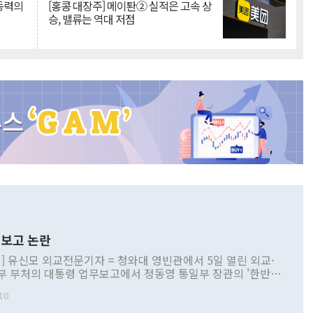
 동력의
[홍콩 대장주] 메이퇀② 실적은 고속 상
승, 밸류는 역대 저점
보고 논란
] 유신모 외교전문기자 = 청와대 영빈관에서 5일 열린 외교·
부 부처의 대통령 업무보고에서 정동영 통일부 장관의 '한반도
 구상'과 업무보고 발언이 논란을 빚고 있다. 이날 정 장관의
10
정부 내 조율을 거치지 않은 사안을 정책으로 추진하겠다고 공