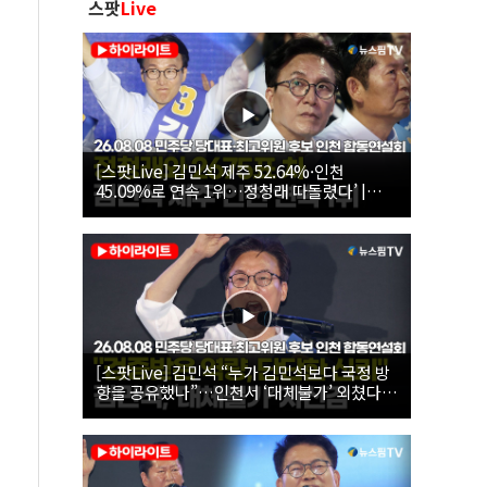
스팟
Live
[스팟Live] 김민석 제주 52.64%·인천
45.09%로 연속 1위…정청래 따돌렸다’ |
26.08.08 더불어민주당 당대표·최고위원 후
보 인천 합동연설회
[스팟Live] 김민석 “누가 김민석보다 국정 방
향을 공유했나”…인천서 ‘대체불가’ 외쳤다 |
26.08.08 더불어민주당 당대표·최고위원 후
보 인천 합동연설회