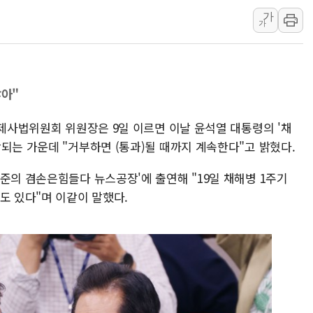
가
'화합' 꺼낸 김민석에 '뻔뻔
가
李대통령, ISA 개편 재검토 
동해중부 전 해상 풍랑주의보…
연일 폭염에 온열질환 사망 
많아"
中 전방위 아파트 부양, 수도
인제 용대리 계곡서 수위 상
법제사법위원회 위원장은 9일 이르면 이날 윤석열 대통령의 '채
되는 가운데 "거부하면 (통과)될 때까지 계속한다"고 밝혔다.
준의 겸손은힘들다 뉴스공장'에 출연해 "19일 채해병 1주기
도 있다"며 이같이 말했다.