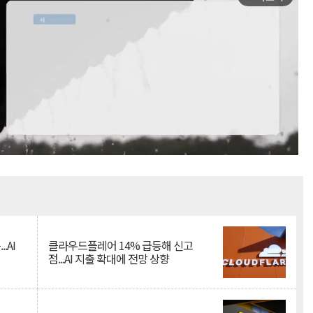
Mute
.AI
클라우드플레어 14% 급등해 신고
점...AI 지출 확대에 전망 상향