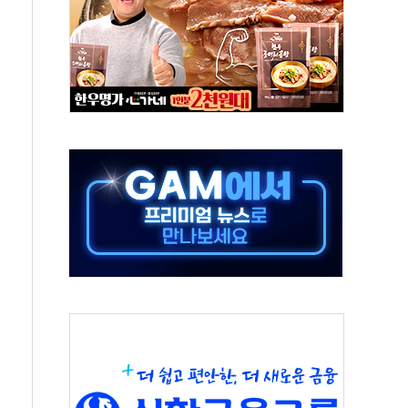
' 받아친 정청래…제주 연설서 신경전 고조
지시…與 "적극 환영"·野 "졸속 국정"
10일까지 최대 3.5m 높은 물결
23명…정부, 비상대응기구 가동
 베이징도 부동산 규제 철폐
승으로 피서객 7명 고립…전원 구조