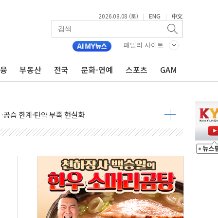
2026.08.08 (토)
ENG
中文
|
|
 정청래에 승리...47.75% vs 42.08%
과 발표...김민석 47.75% 정청래 42.08%
패밀리 사이트
표...김민석 45.09% 정청래 43.27% 송영길 11.63%
금융
부동산
전국
문화·연예
스포츠
GAM
표...김민석 52.64% 정청래 39.89% 송영길 7.47%
0~8.14)
…공습 한계·탄약 부족 현실화
50㎜ 폭우…강원 동해안 강한 비 이어져
 환경미화원 수거차에 치여 사망
동…60대 남성 2명 숨져
보는 일 없게"…'결혼 페널티' 22개 과제 손본다
터보트 전복…1명 사망·1명 실종
의 날 참석..."국제적 시민 연대로 목소리 내야"
 실종 60대 나흘만에 숨진 채 발견
 살해 10대 아들 체포