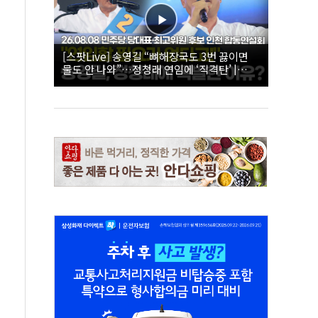
[스팟Live] 송영길 “뼈해장국도 3번 끓이면
물도 안 나와”…정청래 연임에 ‘직격탄’ |
26.08.08 더불어민주당 당대표·최고위원 후
보 인천 합동연설회