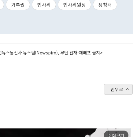
거부권
법사위
법사위원장
정청래
뉴스통신사 뉴스핌(Newspim), 무단 전재-재배포 금지>
맨위로
더보기
arrow_forward_ios