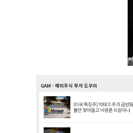
GAM
- 해외주식 투자 도우미
[미국 특징주] 빅테크 주가 급반등..
불안 잦아들고 낙관론 되살아나