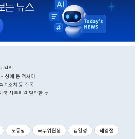
 내걸려
사상에 몸 적셔야"
 후속조치 등 주목
정치국 상무위원 탈락한 듯
노동당
국무위원장
김일성
태양절