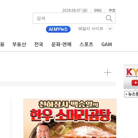
2026.08.07 (금)
ENG
中文
|
|
패밀리 사이트
우 5거래일 랠리 '마침표'
금융
부동산
전국
문화·연예
스포츠
GAM
의 막바지.."美와 직접 협상 없어"
민석 후보 - 8월 7일
차 회의…주택 공급 대책 막바지 조율할 듯
회견·주요 정당 - 8월 7일
 제한 추진…美 "통행 막을 권한 없어"
 상승… "2분기 기업 순이익 21% 증가" 전망
 나토 회원국 공격 검토… 거짓 깃발 작전"
재회…로봇·AI 데이터센터·모빌리티 구체화
·아이온큐·도어대시↑ VS 샌디스크·피그마·앱러빈↓
 반대…상법·자본시장법 개정 논의"