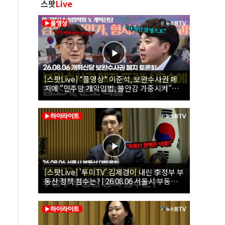
스팟
Live
[스팟Live] *풀영상* 이준석, 보완수사권 폐
지에 "민주당 개악입법, 불안감 가중시켜"｜
26.08.06 개혁신당 보완수사권 폐지 토론회
[스팟Live] '투미TV' 김제경이 내린 李정부 부
동산 정책 점수는? | 26.08.06 서울시 부동산
대토론회