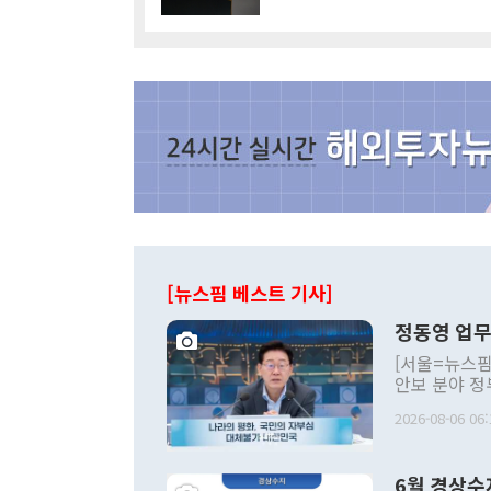
[뉴스핌 베스트 기사]
정동영 업무
[서울=뉴스핌
안보 분야 정
평화공존 발전
2026-08-06 06:
발언 중에는 
언한 것이 있
령은 공개적으
6월 경상수
주의적 희망에