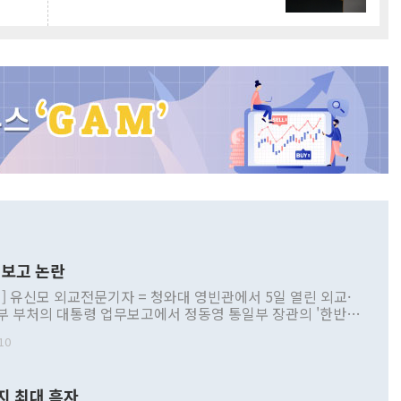
보고 논란
] 유신모 외교전문기자 = 청와대 영빈관에서 5일 열린 외교·
부 부처의 대통령 업무보고에서 정동영 통일부 장관의 '한반도
 구상'과 업무보고 발언이 논란을 빚고 있다. 이날 정 장관의
10
정부 내 조율을 거치지 않은 사안을 정책으로 추진하겠다고 공
는가 하면 사실 관계에 맞지 않은 설명도 있었다. 이재명 대통
로 신중을 기해 달라고 경고했고, 조현 외교부 장관은 '이상
지 최대 흑자
 근거한 비현실적 구상'이라는 비판을 내놨다. 그동안 정 장