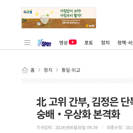
영상
포토
정치
정책·서
홈
정치
통일·외교
北 고위 간부, 김정은 단
숭배‧우상화 본격화
기사입력 :
2024년06월30일 09:39
최종수정 :
20