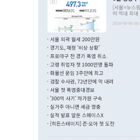
관의 대북 정
[서울=뉴스핌
관 부처 장관
어 역대 최대
관의 무리한 
출 호조로 월
다. [정동영 통일부 장관이 지난달 23일 오후 서울 종로구 정부서울청사에
2026-08-06 08:
료=한국은행] 한국은행이 6일 발표한 '2026년 6월 국제수지(잠정)'에
서 취임 1주년 
면 지난 6월
부 장관 권한
1000만달러
서울 외곽 월세 200만원
발전 구상'을
이에 따라 올
적 갈등 해결
경기도, 재정 '비상 상황'
했다. 경상수
결과 혐오의 
9000만달러
프로야구 전 경기 폭염 취소
년간의 CVI
지 기준 상품
고령 취업자 첫 1000만명 돌파
무너졌다고도 
며 월간 기준
현실을 바꾸는
달러로 38.
화물선 운임 3주만에 최고
를 평화 체제
196.9% 급
검찰 수사권, 72년만에 막 내려
함께 4자 대
수출은 160
지만 이 대통
서울 첫 폭염중대경보
(18.6%) 
화공존 정책이
했다. 통관 기
'300억 사기' 차가원 구속
다"고 지적했
(16.4%)
투리가 잡혀 
실거주 아니면 세금 껑충
월(-10억9
쁜 상황이 초
증가와 유류할
실적 발표 앞둔 스페이스X
9·19 군사
기록했지만 
[히든스테이지] 즌·오아 첫 도전
"우리의 선의
로 전환됐다.
으로 약간의 의문
를 기록해 전
관은 업무보고
는 배당수입