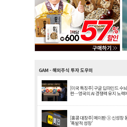
GAM
- 해외주식 투자 도우미
[미국 특징주] 구글 딥마인드 수
편…영국의 AI 경쟁력 유지 노력
[홍콩 대장주] 메이퇀 ③ 신성장
'폭발적 성장'