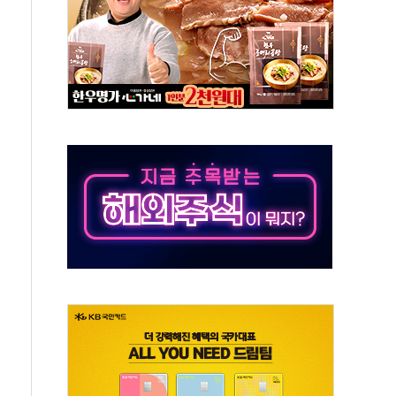
 차익실현 속 혼조세...웨스턴디지털·샌디스크↓
에 긴급 안보 점검회의
호르무즈 재개방 기대에 강세
조까지, 상승...호실적 보고 기업 상승세 뚜렷
인 '사파리' 공격… 시민들 공포감 극대화 전략
' 임시 주총 기대감에 홀로 상한가…마진 잔액은 사상 최고
버리지 위험수위…숨은 차입이 더 큰 변수"
대응 1단계 진압 중