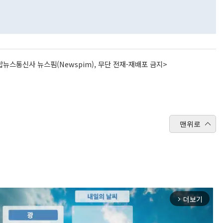
뉴스통신사 뉴스핌(Newspim), 무단 전재-재배포 금지>
맨위로
더보기
arrow_forward_ios