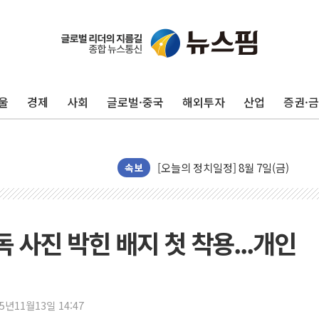
뉴욕증시, 유가·금리 부담에 하락…다
울
경제
사회
글로벌·중국
해외투자
산업
증권·
이란, 오만과 호르무즈 해협 재개방 합
[민주 당권주자 일정] 송영길·정청래·김
李대통령, 오늘 부동산 정책 점검 2
[오늘의 정치일정] 8월 7일(금)
속보
[오늘의 국회일정] 상임위·세미나·기자
이란, 美·이스라엘 선박 호르무즈 통항
유럽증시, 견조한 실적 소화하며 대부분
독 사진 박힌 배지 첫 착용...개인
리투아니아 국방 "러, 우크라 드론으로
구광모, 내주 실리콘밸리서 젠슨 황 
뉴욕증시 개장 전 특징주...모더나
25년11월13일 14:47
김정관 장관 "영업이익 N% 성과급