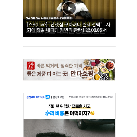
[스팟Live] "전셋집 구하려다 월세 선택"...사
회에 첫발 내디딘 청년의 한탄 | 26.08.06 서울
시 부동산 대토론회