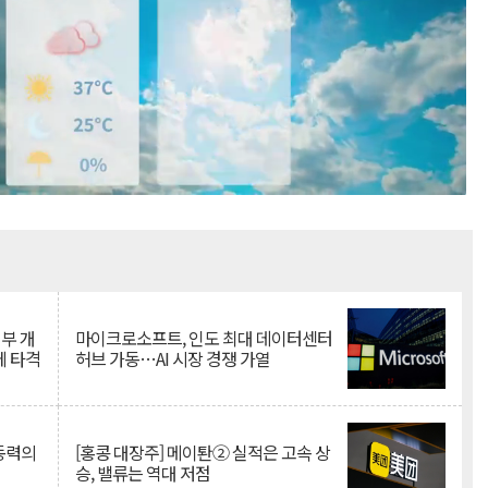
Mute
뇌부 개
마이크로소프트, 인도 최대 데이터센터
에 타격
허브 가동…AI 시장 경쟁 가열
 동력의
[홍콩 대장주] 메이퇀② 실적은 고속 상
승, 밸류는 역대 저점