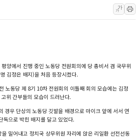
가
뉴욕증시 프리뷰, 미 주가선물 AI주
가
청와대, 북한 단거리 탄도미사일 발사
금값 7주 만에 최고…美 고용 둔화·
[인도증시] 중동 긴장 완화에 실적 호
러, 1인칭시점 드론으로 우크라 민간
[베트남 증시] 지수 하락 속 'DGC
'월가의 황제' 다이먼 "금융시장 레
이 평양에서 진행 중인 노동당 전원회의에 당 총비서 겸 국무위
명 김정은 배지)을 처음 등장시켰다.
양주 섬유염색공장서 화재 1명 중상…
전 노동당 제 8기 10차 전원회의 이틀째 회의 모습에는 김정
 고위 간부들의 모습이 드러난다.
의 경우 단상의 노동당 깃발을 배경으로 마이크 앞에 서서 연
단독으로 박힌 배지를 달고 있었다.
장을 밀어내고 정치국 상무위원 자리에 앉은 리일환 선전선동