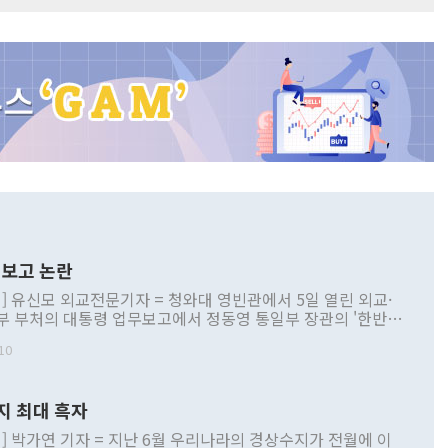
보고 논란
] 유신모 외교전문기자 = 청와대 영빈관에서 5일 열린 외교·
부 부처의 대통령 업무보고에서 정동영 통일부 장관의 '한반도
 구상'과 업무보고 발언이 논란을 빚고 있다. 이날 정 장관의
10
정부 내 조율을 거치지 않은 사안을 정책으로 추진하겠다고 공
는가 하면 사실 관계에 맞지 않은 설명도 있었다. 이재명 대통
로 신중을 기해 달라고 경고했고, 조현 외교부 장관은 '이상
지 최대 흑자
 근거한 비현실적 구상'이라는 비판을 내놨다. 그동안 정 장
책 관련 발언이 물의를 빚은 적은 여러 번 있지만 대통령과 유
] 박가연 기자 = 지난 6월 우리나라의 경상수지가 전월에 이