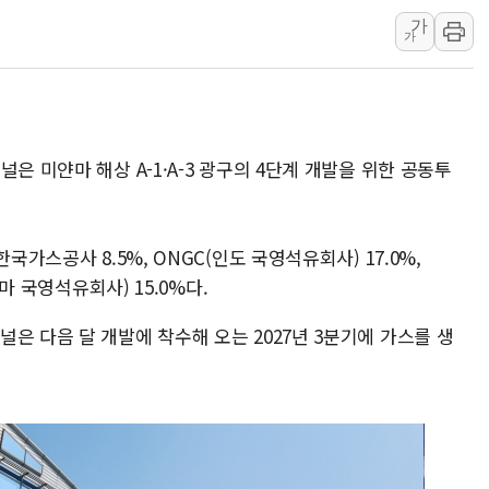
가
법원, '관저 이전 봐주기 감사' 
가
성폭력 피해자 보호단체, 경찰수
우크라, 러 탄도미사일 공격에 속
"5.18은 북한 지령" 설교한 목사
[종합] 특검, '양평' 원희룡 2
은 미얀마 해상 A-1·A-3 광구의 4단계 개발을 위한 공동투
[내일날씨] 절기상 '입추'에 폭염
제천 바이오밸리 공장 옥상서 불
국가스공사 8.5%, ONGC(인도 국영석유회사) 17.0%,
개혁신당 "민주, '盧 수사' 악
얀마 국영석유회사) 15.0%다.
CJ온스타일, 2분기 영업익 260
은 다음 달 개발에 착수해 오는 2027년 3분기에 가스를 생