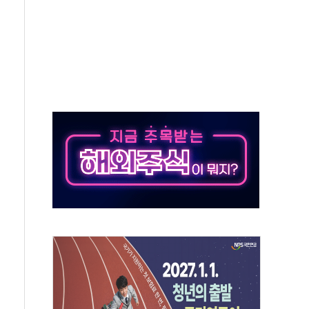
유병호 구속적부심 기각
사개혁위에 보완수사권 폐지 우려 전달
수무책… 패트리엇 미사일 지원, 작년의 3분의 1
 불구속 송치
차 조사…'당정대 회의' 한동훈·방기선 수사도 속도
 절정…서울 한낮 39도
…30여분 만에 진화
연으로 형사사법 틀 바꿔…국민 불안감 가중"
억원…전년 比 21.2%↑