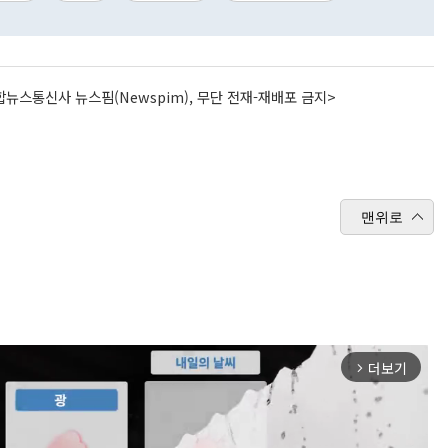
뉴스통신사 뉴스핌(Newspim), 무단 전재-재배포 금지>
맨위로
더보기
arrow_forward_ios