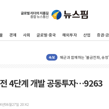
울
경제
사회
글로벌·중국
해외투자
산업
증권·
주한미군 "오산기지 누출, 백린 
구미 폐염산처리업체서 불 2시간3
해군과 함께하는 '불금전파, 송정'
강원도 폭염특보 11일째…온열질환
속보
[코인 시황] 비트코인, ETF 
[르포] 39도 폭염 속 잠실 개표소 
강원·전라권 폭염중대경보 확대…
전 4단계 개발 공동투자…9263
빚투·레버리지 줄었지만, 반도체 
양주 가전제품 창고서 화재…차량 
[2보] 북한, 원산서 동해상 단거
24년06월27일 20:42
종로·중구 오피스 78%가 준공 