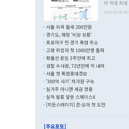
관 부처 장관
어 역대 최대
관의 무리한 
출 호조로 월
다. [정동영 통일부 장관이 지난달 23일 오후 서울 종로구 정부서울청사에
2026-08-06 08:
료=한국은행] 한국은행이 6일 발표한 '2026년 6월 국제수지(잠정)'에
서 취임 1주년 
면 지난 6월
부 장관 권한
1000만달러
서울 외곽 월세 200만원
발전 구상'을
이에 따라 올
적 갈등 해결
경기도, 재정 '비상 상황'
했다. 경상수
결과 혐오의 
9000만달러
프로야구 전 경기 폭염 취소
년간의 CVI
지 기준 상품
고령 취업자 첫 1000만명 돌파
무너졌다고도 
며 월간 기준
현실을 바꾸는
달러로 38.
화물선 운임 3주만에 최고
를 평화 체제
196.9% 급
검찰 수사권, 72년만에 막 내려
함께 4자 대
수출은 160
지만 이 대통
서울 첫 폭염중대경보
(18.6%) 
화공존 정책이
했다. 통관 기
'300억 사기' 차가원 구속
다"고 지적했
(16.4%)
투리가 잡혀 
실거주 아니면 세금 껑충
월(-10억9
쁜 상황이 초
증가와 유류할
실적 발표 앞둔 스페이스X
9·19 군사
기록했지만 
[히든스테이지] 즌·오아 첫 도전
"우리의 선의
로 전환됐다.
으로 약간의 의문
를 기록해 전
관은 업무보고
는 배당수입
주의에 근거한
줄면서 25억
[주요포토]
라며 "여러분
억1000만달