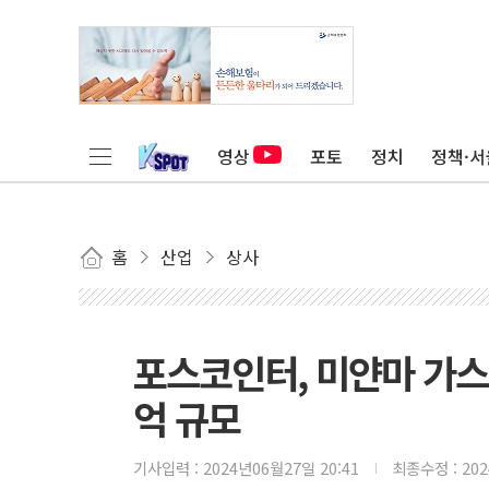
영상
포토
정치
정책·서
홈
산업
상사
포스코인터, 미얀마 가스
억 규모
기사입력 :
2024년06월27일 20:41
최종수정 :
20