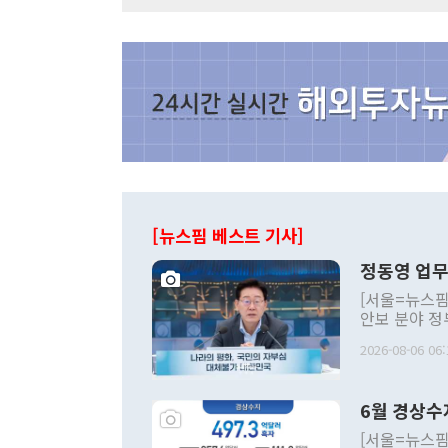
[뉴스핌 베스트 기사]
정동영 업무
[서울=뉴스핌
안보 분야 정
평화공존 발전
2026-08-06 06:
발언 중에는 
언한 것이 있
령은 공개적으
6월 경상수
주의적 희망에
관의 대북 정
[서울=뉴스핌