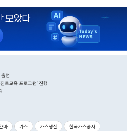
 출범
 진로교육 프로그램' 진행
공
얀마
가스
가스생산
한국가스공사