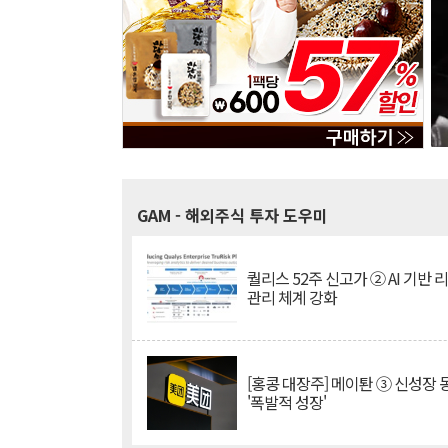
GAM
- 해외주식 투자 도우미
퀄리스 52주 신고가 ② AI 기반 
관리 체계 강화
[홍콩 대장주] 메이퇀 ③ 신성장
'폭발적 성장'