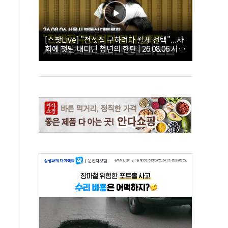
[스팟Live] "전셋집 구하려다 월세 선택"...사
회에 첫발 내디딘 청년의 한탄 | 26.08.06 서울
시 부동산 대토론회