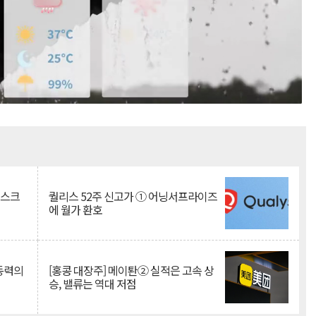
Mute
리스크
퀄리스 52주 신고가 ① 어닝서프라이즈
에 월가 환호
 동력의
[홍콩 대장주] 메이퇀② 실적은 고속 상
승, 밸류는 역대 저점