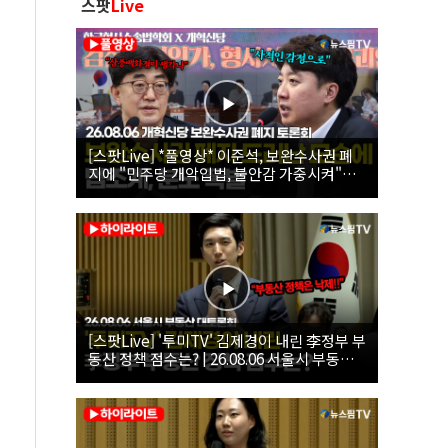
스팟
Live
[스팟Live] *풀영상* 이준석, 보완수사권 폐
지에 "민주당 개악입법, 불안감 가중시켜"｜
26.08.06 개혁신당 보완수사권 폐지 토론회
[스팟Live] '투미TV' 김제경이 내린 李정부 부
동산 정책 점수는? | 26.08.06 서울시 부동산
대토론회