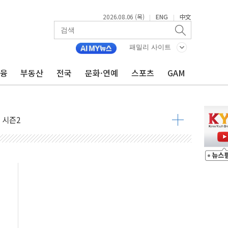
2026.08.06 (목)
ENG
中文
|
|
패밀리 사이트
금융
부동산
전국
문화·연예
스포츠
GAM
아닌 무해한 표면 부식 물질"
0여분만에 진화...외국인 노동자 숨져
 시즌2
·가축 피해 최소화 '총력 대응'
자금 유입에도 박스권…美 암호화폐 법안 처리 여부도 변수
시위 '62일째'..."대부분 여기서 상주"
온열질환자 2665명·사망 23명
두 종목에 코스피 '휘청'
3대·건물 1동 전소
리 탄도미사일 발사
10년 이상…리뉴얼이 경쟁력 가른다