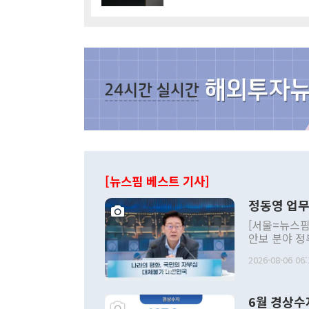
[뉴스핌 베스트 기사]
정동영 업무
[서울=뉴스핌
안보 분야 정
평화공존 발전
2026-08-06 06:
발언 중에는 
언한 것이 있
령은 공개적으
6월 경상수
주의적 희망에