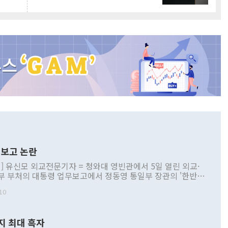
보고 논란
] 유신모 외교전문기자 = 청와대 영빈관에서 5일 열린 외교·
부 부처의 대통령 업무보고에서 정동영 통일부 장관의 '한반도
 구상'과 업무보고 발언이 논란을 빚고 있다. 이날 정 장관의
10
정부 내 조율을 거치지 않은 사안을 정책으로 추진하겠다고 공
는가 하면 사실 관계에 맞지 않은 설명도 있었다. 이재명 대통
로 신중을 기해 달라고 경고했고, 조현 외교부 장관은 '이상
지 최대 흑자
 근거한 비현실적 구상'이라는 비판을 내놨다. 그동안 정 장