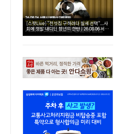
[스팟Live] "전셋집 구하려다 월세 선택"...사
회에 첫발 내디딘 청년의 한탄 | 26.08.06 서울
시 부동산 대토론회