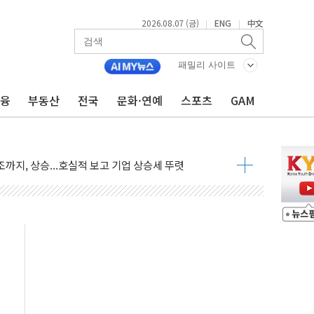
2026.08.07 (금)
ENG
中文
|
|
재회…로봇·AI 데이터센터·모빌리티 구체화
·아이온큐·도어대시↑ VS 샌디스크·피그마·앱러빈↓
패밀리 사이트
 반대…상법·자본시장법 개정 논의"
금융
부동산
전국
문화·연예
스포츠
GAM
 차익실현 속 혼조세...웨스턴디지털·샌디스크↓
에 긴급 안보 점검회의
호르무즈 재개방 기대에 강세
조까지, 상승...호실적 보고 기업 상승세 뚜렷
인 '사파리' 공격… 시민들 공포감 극대화 전략
' 임시 주총 기대감에 홀로 상한가…마진 잔액은 사상 최고
버리지 위험수위…숨은 차입이 더 큰 변수"
대응 1단계 진압 중
야, 경쟁상대 中과 비교해야"
하는 '선봉'의 대민 봉사
미사일 1발 발사… 올해 10번째·42일 만 도발