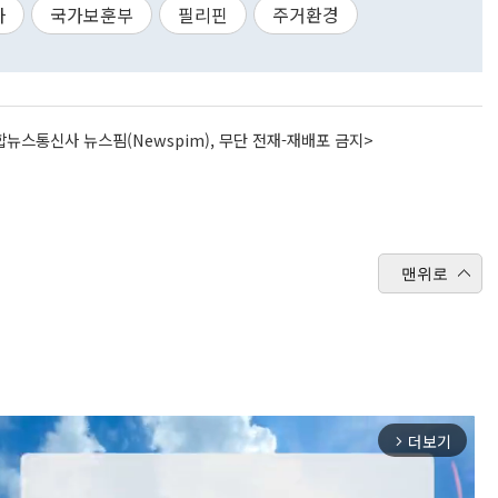
사
국가보훈부
필리핀
주거환경
뉴스통신사 뉴스핌(Newspim), 무단 전재-재배포 금지>
맨위로
더보기
arrow_forward_ios