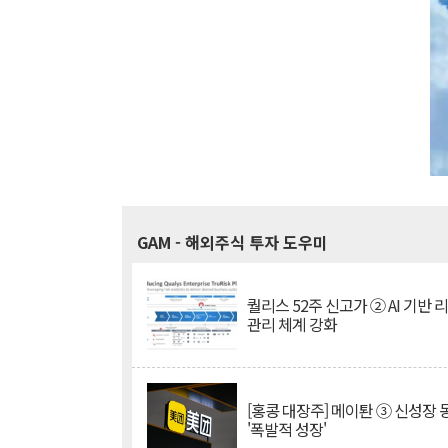
GAM
- 해외주식 투자 도우미
퀄리스 52주 신고가 ② AI 기반 
관리 체계 강화
[홍콩 대장주] 메이퇀 ③ 신성장
'폭발적 성장'