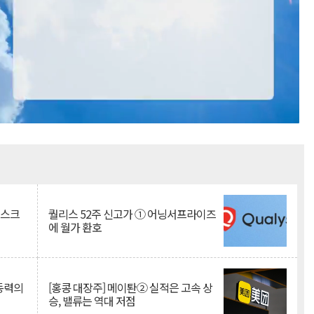
Mute
리스크
퀄리스 52주 신고가 ① 어닝서프라이즈
에 월가 환호
 동력의
[홍콩 대장주] 메이퇀② 실적은 고속 상
승, 밸류는 역대 저점