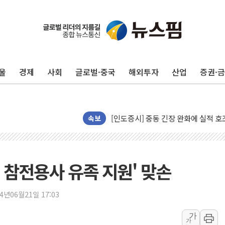
구광모, 내주 실리콘밸리서 젠슨 황 
뉴욕증시 개장 전 특징주...모더나
김정관 장관 "영업이익 N% 성과급
울
경제
사회
글로벌·중국
해외투자
산업
증권·
뉴욕증시 프리뷰, 미 주가선물 AI주
청와대, 북한 단거리 탄도미사일 발사
금값 7주 만에 최고…美 고용 둔화·
[인도증시] 중동 긴장 완화에 실적 호
속보
러, 1인칭시점 드론으로 우크라 민간
[베트남 증시] 지수 하락 속 'DGC
'월가의 황제' 다이먼 "금융시장 레
엔 참전용사 유족 지원' 맞손
양주 섬유염색공장서 화재 1명 중상…
김정관 산업부 장관 "주 52시간 손봐
24년06월21일 17:03
해군 1함대 창설 80주년…지역과 함께
가
가
[3보] 북, 원산서 동해로 단거리 탄도