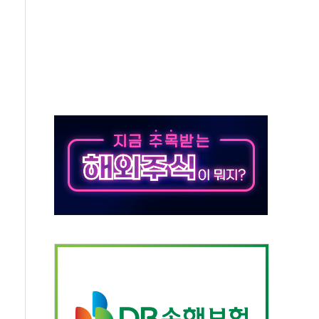
 새 안보 위기… 반군·마약카르텔이 습득해 전투 활용
어선 구조
무해한 표면 부식 물질"
분만에 진화...외국인 노동자 숨져
즌2
축 피해 최소화 '총력 대응'