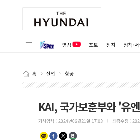
영상
포토
정치
정책·서
홈
산업
항공
KAI, 국가보훈부와 '유
기사입력 :
2024년06월21일 17:03
최종수정 :
20