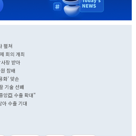
사 펼쳐
국제 회의 개최
감사장 받아
충원 참배
용화' 맞손
이끌 기술 선봬
"중앙亞 수출 확대"
동남아 수출 기대