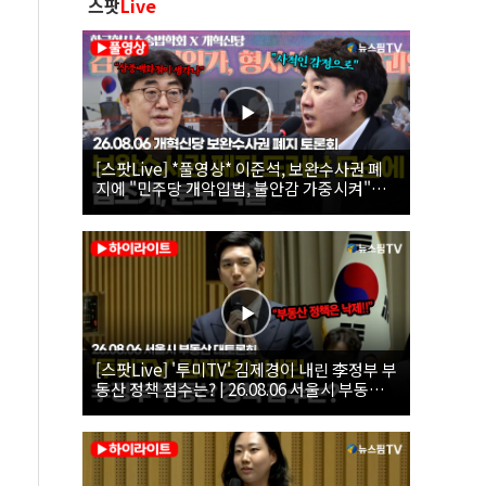
스팟
Live
[스팟Live] *풀영상* 이준석, 보완수사권 폐
지에 "민주당 개악입법, 불안감 가중시켜"｜
26.08.06 개혁신당 보완수사권 폐지 토론회
[스팟Live] '투미TV' 김제경이 내린 李정부 부
동산 정책 점수는? | 26.08.06 서울시 부동산
대토론회