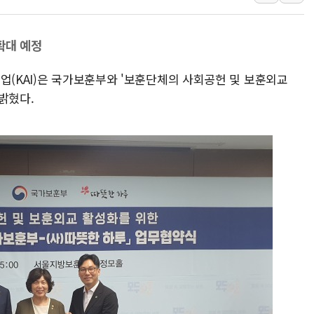
우크라 드론 전술, 중남미 콜롬비아에
동해해경, 독도 해상서 부유물 감긴 
확대 예정
주한미군 "오산기지 누출, 백린 아닌 
업(KAI)은 국가보훈부와 '보훈단체의 사회공헌 및 보훈외교
구미 폐염산처리업체서 불 2시간30여
밝혔다.
해군과 함께하는 '불금전파, 송정' 시
강원도 폭염특보 11일째…온열질환·가