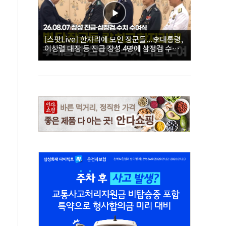
[스팟Live] 한자리에 모인 장군들...李대통령,
이상렬 대장 등 진급 장성 4명에 삼정검 수치
직접 수여｜26.08.07 장성 진급·삼정검 수치
수여식