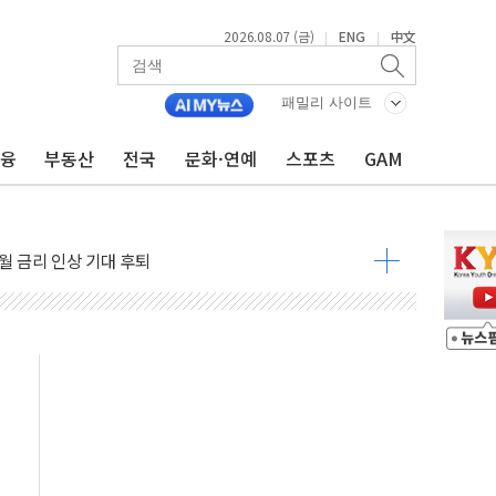
2026.08.07 (금)
ENG
中文
|
|
주일 이상 '올스톱'… 美 해상봉쇄 영향
패밀리 사이트
개입했나" 촉각
금융
부동산
전국
문화·연예
스포츠
GAM
용 쇼크에 반도체주 '활짝'
우려 후퇴…나스닥 선물 1%대 상승
…9월 금리 인상 기대 후퇴
체결
라우드플레어·태양광주↑ VS 트레이드데스크·웬디스↓
종자 7359명 끝까지 찾겠다"
 톤 낮춰
항시 '시끌'
름…수도권 집중 완화 전환점"
 주재… "전폭적 공급 확대·속도전 총력"