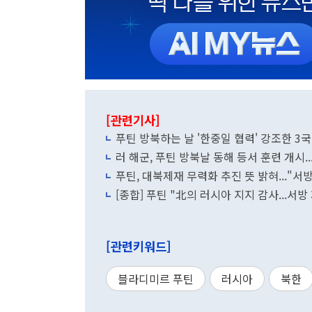
[관련기사]
푸틴 방북하는 날 '한중일 협력' 강조한 3국
러 해군, 푸틴 방북날 동해 등서 훈련 개시..
푸틴, 대북제재 무력화 추진 뜻 밝혀..."
[종합] 푸틴 "北의 러시아 지지 감사...서방
[관련키워드]
블라디미르 푸틴
러시아
북한