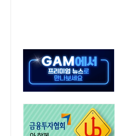
…美 태양광주 급등
해도 놀랍지 않아"
태양광 착공…여의도 1.6배 규모
...금융주 낙폭 커
부정책 아냐" 해명
~9일 최대 100mm 호우
체결… 수니파 국가들의 새 안보 협력 구도