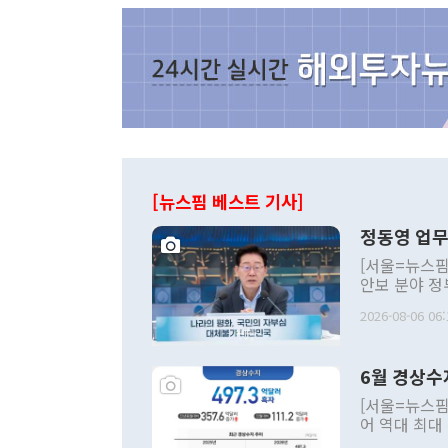
[뉴스핌 베스트 기사]
정동영 업무
[서울=뉴스핌
안보 분야 정
평화공존 발전
2026-08-06 06:
발언 중에는 
언한 것이 있
령은 공개적으
6월 경상수
주의적 희망에
관의 대북 정
[서울=뉴스핌
관 부처 장관
어 역대 최대
관의 무리한 
출 호조로 월