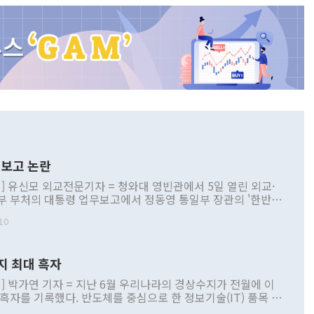
보고 논란
] 유신모 외교전문기자 = 청와대 영빈관에서 5일 열린 외교·
부 부처의 대통령 업무보고에서 정동영 통일부 장관의 '한반도
 구상'과 업무보고 발언이 논란을 빚고 있다. 이날 정 장관의
10
정부 내 조율을 거치지 않은 사안을 정책으로 추진하겠다고 공
는가 하면 사실 관계에 맞지 않은 설명도 있었다. 이재명 대통
로 신중을 기해 달라고 경고했고, 조현 외교부 장관은 '이상
지 최대 흑자
 근거한 비현실적 구상'이라는 비판을 내놨다. 그동안 정 장
책 관련 발언이 물의를 빚은 적은 여러 번 있지만 대통령과 유
] 박가연 기자 = 지난 6월 우리나라의 경상수지가 전월에 이
이 공개적으로 부정적 입장을 표명한 것은 이례적이다. 정 장
 흑자를 기록했다. 반도체를 중심으로 한 정보기술(IT) 품목 수
대북 접근법과 월권을 제어해야 한다는 목소리도 높아지고 있
간 상품수출이 처음으로 1000억달러를 넘어선 영향이다. [자