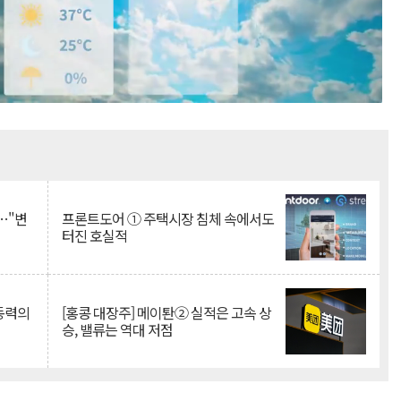
Mute
…"변
프론트도어 ① 주택시장 침체 속에서도
터진 호실적
 동력의
[홍콩 대장주] 메이퇀② 실적은 고속 상
승, 밸류는 역대 저점