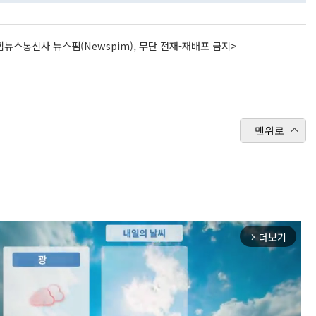
뉴스통신사 뉴스핌(Newspim), 무단 전재-재배포 금지>
맨위로
더보기
arrow_forward_ios