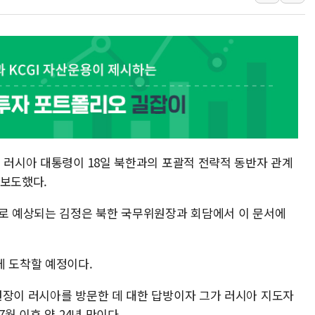
트럼프, 中 겨냥 폴리실리콘 관세 15% 부과
[사진] 빈살만과 에르도안의 만남
이란와이어 "이란 최고지도자 위독…곧 사망
남동발전, 해남군에 국내 최대 규모 400MW 
[인도증시] 중동 불안 속 유가 상승에 소폭 하락
황희 '폐버스 청년주택' SNS 글 역풍에 "정
폭염 누그러지고 가뭄 숙지나...경북동해안권 8
사우디·튀르키예·파키스탄, '공동방위협정' 
 러시아 대통령이 18일 북한과의 포괄적 전략적 동반자 관계
 보도했다.
일로 예상되는 김정은 북한 국무위원장과 회담에서 이 문서에
에 도착할 예정이다.
원장이 러시아를 방문한 데 대한 답방이자 그가 러시아 지도자
7월 이후 약 24년 만이다.