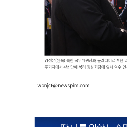
김정은(왼쪽) 북한 국무위원장과 블라디미르 푸틴 러
주기지에서 4년 만에 북러 정상회담에 앞서 악수 인사
wonjc6@newspim.com