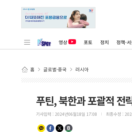
영상
포토
정치
정책·서
홈
글로벌·중국
러시아
푸틴, 북한과 포괄적 전
기사입력 :
2024년06월18일 17:08
최종수정 :
20