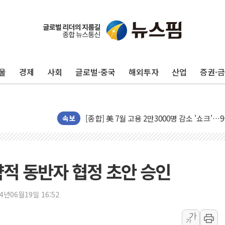
이란의 핵심 원유 수출항 '하르그섬', 최근 1
美 고용 쇼크에 엔화 장중 급등…시장은 "또 
울
경제
사회
글로벌·중국
해외투자
산업
증권·
[AI MY 뉴스] 뉴욕 반도체주 프리뷰...美 고
뉴욕증시 프리뷰, 美 고용 쇼크에 금리 인상 
[종합] 美 7월 고용 2만3000명 감소 '쇼크'
속보
[사진] 이슬람 수니파 3개국, 공동방위협정 
뉴욕증시 개장 전 특징주...아틀라시안·클
보훈부, 미 DPAA와 MOU… "6·25 미군 실
략적 동반자 협정 초안 승인
트럼프 "금리 내려야"…파월 때와 달리 워시엔
특정 정치인 측근 포항시 정책특보 내정설...포
24년06월19일 16:52
李 "해남 태양광, 대한민국 다음 100년 밑거
李 대통령, '6시간 마라톤 부동산 2차 회의'
가
가