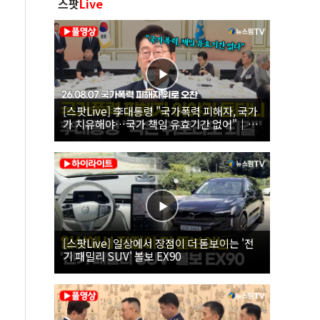
스팟
Live
[스팟Live] 李대통령 "국가폭력 피해자, 국가
가 치유해야…국가 책임 유효기간 없어"｜
26.08.07 국가폭력 피해자 위로 오찬
[스팟Live] 일상에서 장점이 더 돋보이는 '전
기 패밀리 SUV' 볼보 EX90