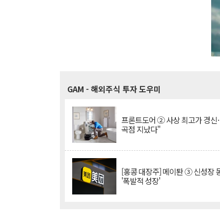
GAM
- 해외주식 투자 도우미
프론트도어 ② 사상 최고가 경신
곡점 지났다"
[홍콩 대장주] 메이퇀 ③ 신성장
'폭발적 성장'