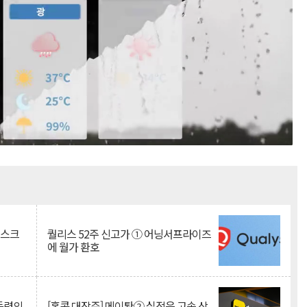
Mute
리스크
퀄리스 52주 신고가 ① 어닝서프라이즈
에 월가 환호
 동력의
[홍콩 대장주] 메이퇀② 실적은 고속 상