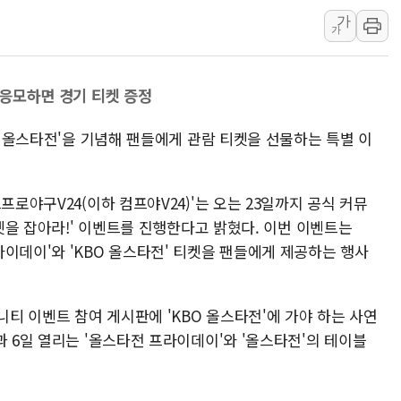
주한미군 "오산기지 누출, 백린 아닌 
가
구미 폐염산처리업체서 불 2시간30여
가
해군과 함께하는 '불금전파, 송정' 시
강원도 폭염특보 11일째…온열질환·가
 응모하면 경기 티켓 증정
[코인 시황] 비트코인, ETF 자금 
[르포] 39도 폭염 속 잠실 개표소 시위
BO 올스타전'을 기념해 팬들에게 관람 티켓을 선물하는 특별 이
강원·전라권 폭염중대경보 확대…온열질
빚투·레버리지 줄었지만, 반도체 두 종
프로야구V24(이하 컴프야V24)'는 오는 23일까지 공식 커뮤
[2보] 북한, 원산서 동해상 단거리 
티켓을 잡아라!' 이벤트를 진행한다고 밝혔다. 이번 이벤트는
양주 가전제품 창고서 화재…차량 3대
이데이'와 'KBO 올스타전' 티켓을 팬들에게 제공하는 행사
니티 이벤트 참여 게시판에 'KBO 올스타전'에 가야 하는 사연
과 6일 열리는 '올스타전 프라이데이'와 '올스타전'의 테이블