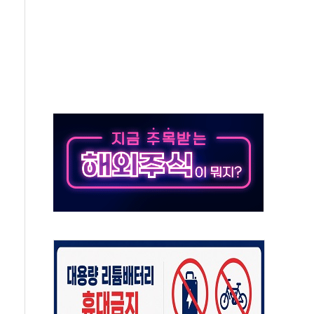
무해한 표면 부식 물질"
분만에 진화...외국인 노동자 숨져
즌2
축 피해 최소화 '총력 대응'
유입에도 박스권…美 암호화폐 법안 처리 여부도 변수
 '62일째'..."대부분 여기서 상주"
환자 2665명·사망 23명
목에 코스피 '휘청'
탄도미사일 발사
·건물 1동 전소