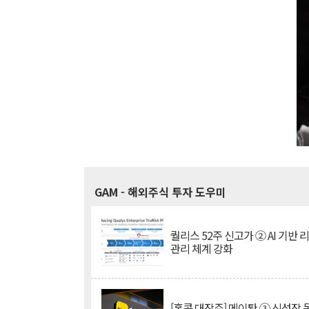
GAM
- 해외주식 투자 도우미
퀄리스 52주 신고가 ② AI 기반 
관리 체계 강화
[홍콩 대장주] 메이퇀 ③ 신성장