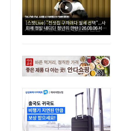
[스팟Live] "전셋집 구하려다 월세 선택"...사
회에 첫발 내디딘 청년의 한탄 | 26.08.06 서울
시 부동산 대토론회