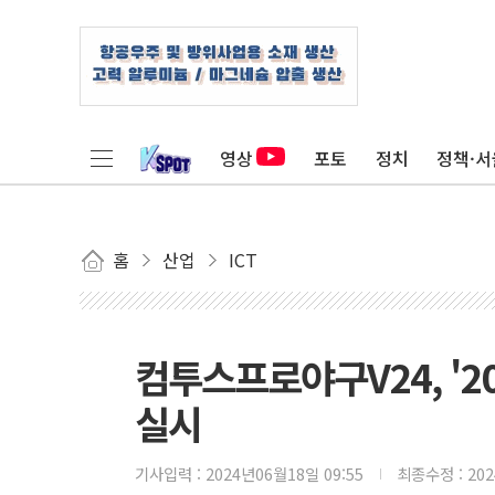
영상
포토
정치
정책·서
홈
산업
ICT
컴투스프로야구V24, '2
실시
기사입력 :
2024년06월18일 09:55
최종수정 :
20