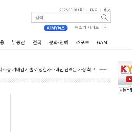
2026.08.06 (목)
ENG
中文
|
|
패밀리 사이트
금융
부동산
전국
문화·연예
스포츠
GAM
조까지, 상승...호실적 보고 기업 상승세 뚜렷
인 '사파리' 공격… 시민들 공포감 극대화 전략
' 임시 주총 기대감에 홀로 상한가…마진 잔액은 사상 최고
버리지 위험수위…숨은 차입이 더 큰 변수"
대응 1단계 진압 중
야, 경쟁상대 中과 비교해야"
하는 '선봉'의 대민 봉사
미사일 1발 발사… 올해 10번째·42일 만 도발
 새 안보 위기… 반군·마약카르텔이 습득해 전투 활용
어선 구조