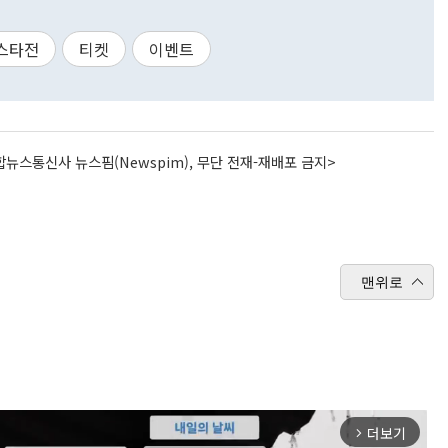
스타전
티켓
이벤트
뉴스통신사 뉴스핌(Newspim), 무단 전재-재배포 금지>
맨위로
더보기
arrow_forward_ios