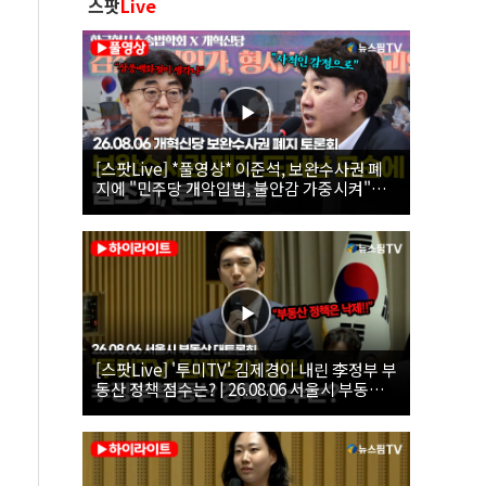
스팟
Live
[스팟Live] *풀영상* 이준석, 보완수사권 폐
지에 "민주당 개악입법, 불안감 가중시켜"｜
26.08.06 개혁신당 보완수사권 폐지 토론회
[스팟Live] '투미TV' 김제경이 내린 李정부 부
동산 정책 점수는? | 26.08.06 서울시 부동산
대토론회