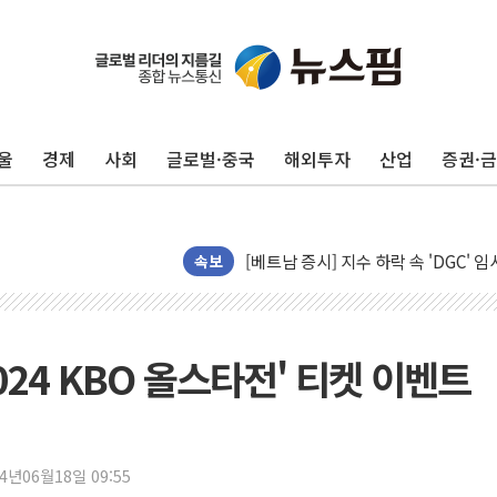
울
경제
사회
글로벌·중국
해외투자
산업
증권·
[인도증시] 중동 긴장 완화에 실적 호
러, 1인칭시점 드론으로 우크라 민간
[베트남 증시] 지수 하락 속 'DGC
속보
'월가의 황제' 다이먼 "금융시장 레
양주 섬유염색공장서 화재 1명 중상…
김정관 산업부 장관 "주 52시간 손봐
024 KBO 올스타전' 티켓 이벤트
해군 1함대 창설 80주년…지역과 함께
[3보] 북, 원산서 동해로 단거리 탄도
우크라 드론 전술, 중남미 콜롬비아에
동해해경, 독도 해상서 부유물 감긴 
24년06월18일 09:55