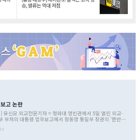
승, 밸류는 역대 저점
보고 논란
] 유신모 외교전문기자 = 청와대 영빈관에서 5일 열린 외교·
부 부처의 대통령 업무보고에서 정동영 통일부 장관의 '한반도
 구상'과 업무보고 발언이 논란을 빚고 있다. 이날 정 장관의
10
정부 내 조율을 거치지 않은 사안을 정책으로 추진하겠다고 공
는가 하면 사실 관계에 맞지 않은 설명도 있었다. 이재명 대통