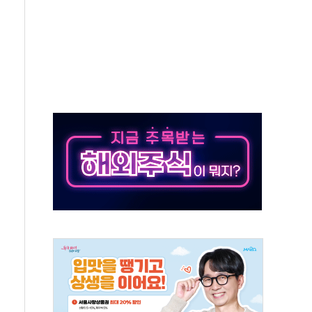
것"
지대' 우려
타진
청래 '격차 확대'
최고치
 요구
낮아지며 상승… STOXX 600 지수는 나흘 연속 최고치
세