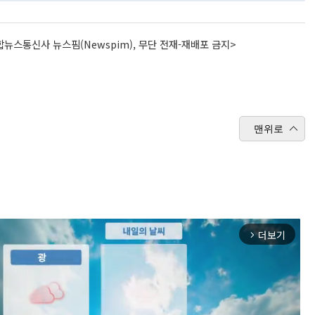
뉴스통신사 뉴스핌(Newspim), 무단 전재-재배포 금지>
맨위로
더보기
arrow_forward_ios