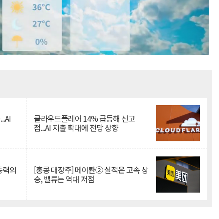
Mute
.AI
클라우드플레어 14% 급등해 신고
점...AI 지출 확대에 전망 상향
 동력의
[홍콩 대장주] 메이퇀② 실적은 고속 상
승, 밸류는 역대 저점