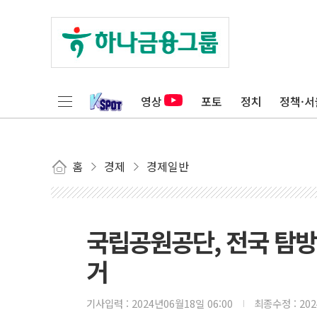
영상
포토
정치
정책·서
홈
경제
경제일반
국립공원공단, 전국 탐방
거
기사입력 :
2024년06월18일 06:00
최종수정 :
20