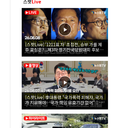
스팟
Live
[스팟Live] ‘1211표 차’ 초접전, 승부 가를 제
주 표심은?...제3차 정기전국당원대회 후보자
제주 합동연설회 생중계 | 26.08.08
[스팟Live] 李대통령 "국가폭력 피해자, 국가
가 치유해야…국가 책임 유효기간 없어"｜
26.08.07 국가폭력 피해자 위로 오찬