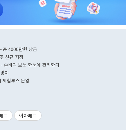
총 4000만원 상금
곳 신규 지정
용…손바닥 보듯 한눈에 관리한다
방망이
 체험부스 운영
매트
야자매트