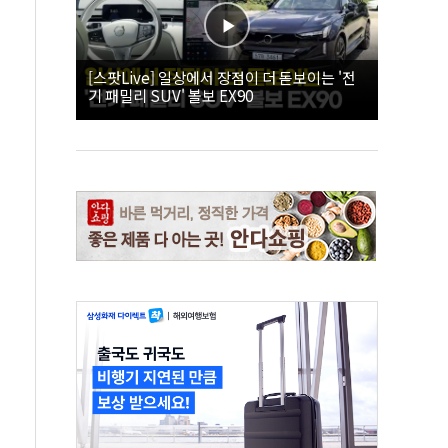
[스팟Live] 일상에서 장점이 더 돋보이는 '전
기 패밀리 SUV' 볼보 EX90