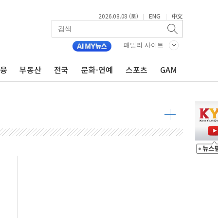
2026.08.08 (토)
ENG
中文
|
|
패밀리 사이트
금융
부동산
전국
문화·연예
스포츠
GAM
 물결
동
 구조
관측
 발효
8도 넘으면 중단
해소될 듯