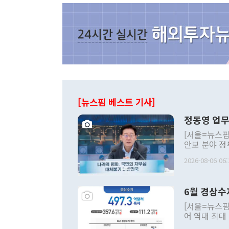
[뉴스핌 베스트 기사]
정동영 업무
[서울=뉴스핌
안보 분야 정
평화공존 발전
2026-08-06 06:
발언 중에는 
언한 것이 있
령은 공개적으
6월 경상수
주의적 희망에
관의 대북 정
[서울=뉴스핌
관 부처 장관
어 역대 최대
관의 무리한 
출 호조로 월