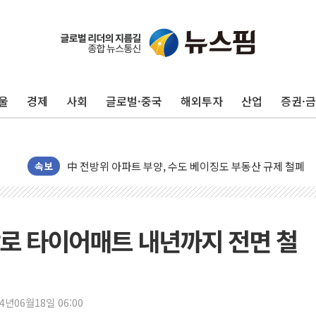
울
경제
사회
글로벌·중국
해외투자
산업
증권·
동해중부 전 해상 풍랑주의보…10일까지 최대 3.5m 높은
연일 폭염에 온열질환 사망 23명…정부, 비상대응기구 가
中 전방위 아파트 부양, 수도 베이징도 부동산 규제 철폐
속보
인제 용대리 계곡서 수위 상승으로 피서객 7명 고립…전원
동해시, 11~14일 '별똥별 멍' 운영…페르세우스 유성우 
강원 중·남부 동해안 시간당 50mm 이상 폭우…호우경보
로 타이어매트 내년까지 전면 철
청양 밭에서 일하던 90대 숨져…온열질환 여부 조사
폭염에 車 운전면허 기능시험 오전 집중 편성…체감온도 3
李대통령, 'ISA·주가누르기 방지법' 전면 재검토 지시
24년06월18일 06:00
'호우 특보' 경북 울진 시간당 20~30mm 강한 비...가뭄 