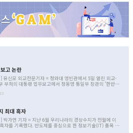
보고 논란
] 유신모 외교전문기자 = 청와대 영빈관에서 5일 열린 외교·
부 부처의 대통령 업무보고에서 정동영 통일부 장관의 '한반도
 구상'과 업무보고 발언이 논란을 빚고 있다. 이날 정 장관의
10
정부 내 조율을 거치지 않은 사안을 정책으로 추진하겠다고 공
는가 하면 사실 관계에 맞지 않은 설명도 있었다. 이재명 대통
로 신중을 기해 달라고 경고했고, 조현 외교부 장관은 '이상
지 최대 흑자
 근거한 비현실적 구상'이라는 비판을 내놨다. 그동안 정 장
책 관련 발언이 물의를 빚은 적은 여러 번 있지만 대통령과 유
] 박가연 기자 = 지난 6월 우리나라의 경상수지가 전월에 이
이 공개적으로 부정적 입장을 표명한 것은 이례적이다. 정 장
 흑자를 기록했다. 반도체를 중심으로 한 정보기술(IT) 품목 수
대북 접근법과 월권을 제어해야 한다는 목소리도 높아지고 있
간 상품수출이 처음으로 1000억달러를 넘어선 영향이다. [자