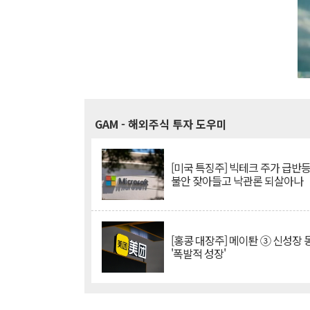
GAM
- 해외주식 투자 도우미
[미국 특징주] 빅테크 주가 급반등..
불안 잦아들고 낙관론 되살아나
[홍콩 대장주] 메이퇀 ③ 신성장
'폭발적 성장'