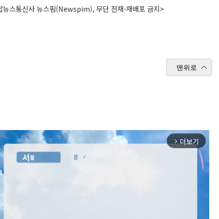
뉴스통신사 뉴스핌(Newspim), 무단 전재-재배포 금지>
맨위로
더보기
arrow_forward_ios