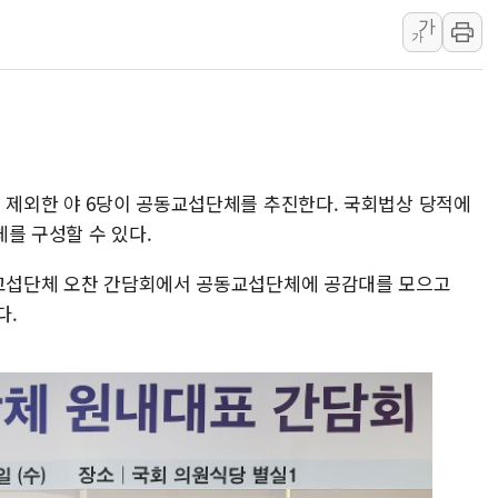
가
창호 교체하다 난간 무너
가
장동혁 "규제와 대출 풀
[속보] 종합특검, '尹 관
AI에 승부 건 네이버…내
日, 4~6월 105조원 환시 
오렌지플래닛 창업재단, 
을 제외한 야 6당이 공동교섭단체를 추진한다. 국회법상 당적에
경찰, '300억대 사기 혐
를 구성할 수 있다.
비교섭단체 오찬 간담회에서 공동교섭단체에 공감대를 모으고
다.