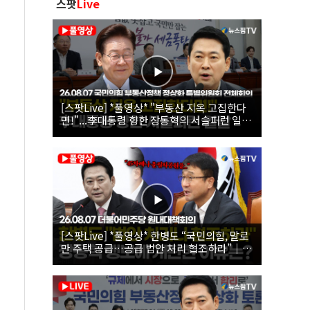
스팟
Live
[스팟Live] *풀영상* "부동산 지옥 고집한다
면!"...李대통령 향한 장동혁의 서슬퍼런 일갈
| 26.08.07 국민의힘 부동산정책 정상화 특별
위원회 전체회의
[스팟Live] *풀영상* 한병도 “국민의힘, 말로
만 주택 공급…공급 법안 처리 협조하라”｜
26.08.07 더불어민주당 원내대책회의