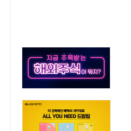
져…대전서 50대 일용직 추락 사망
고 재개발·재건축 촉진하는 것이 부동산 정상화"
저 이전 감사 무마' 유병호 감사위원 구속 기소
년 AI 팩토리 매출 본격화
개입...4월 말 '56조원' 사상 최대
스타트업 지원 프로그램 성료
의' 차가원 대표 구속 송치