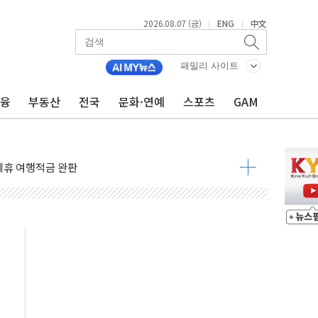
2026.08.07 (금)
ENG
中文
|
|
 4중 추돌…1명 심정지·5명 부상
패밀리 사이트
진화 중...진화헬기 3대 투입
금융
부동산
전국
문화·연예
스포츠
GAM
전 사단장 항소심도 징역 3년
출 첫 2000억원 돌파
4000억 금융 지원
제휴 여행적금 완판
 영업 재개...장바구니에 홈플러스 담아달라" 호소
FO, 금융지주 포용금융 조직개편 신호탄
감사 무마' 유병호 구속 기소
 하락…내린 종목이 두 배 넘어
위…김성환 기후부 장관 "예측범위 벗어나도 즉시대응"
예측"…건설연, AI 위험기상 기술 개발
·인증제도 개선 수혜 기대"