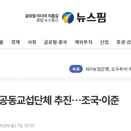
전남광주 화정역 인근 도로
청도 문수리 야산서 산불 
울
경제
사회
글로벌·중국
해외투자
산업
증권·
'해병 순직 책임' 임성근 
헥토이노베이션, 상반기 매
우리은행, 고창해상풍력에 
NH농협은행, 모두투어 
속보
민병덕 "오늘 67개 점포
하나금융이 쏘아 올린 CI
종합특검, '尹 관저 이전 
당, 공동교섭단체 추진…조국·이준
코스피·코스닥 오전 동반
'입추'인데 연일 찜통더
"최대 2시간 앞서 침수 
24년06월17일 10:59
유니슨 "국내생산세액공제