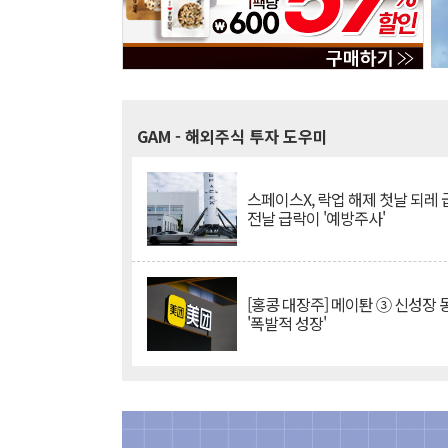
GAM
- 해외주식 투자 도우미
스페이스X, 락업 해제 첫날 되레 급
전날 급락이 '예방주사'
[홍콩 대장주] 메이퇀 ③ 신성장
'폭발적 성장'