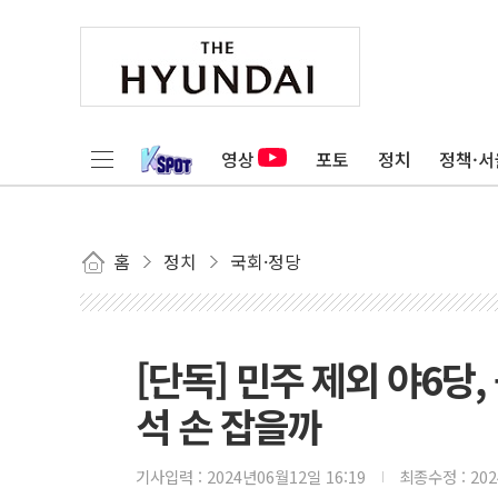
영상
포토
정치
정책·서
홈
정치
국회·정당
[단독] 민주 제외 야6
석 손 잡을까
기사입력 :
2024년06월12일 16:19
최종수정 :
20