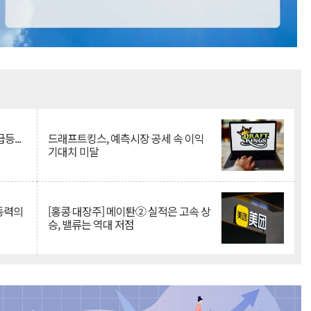
Mute
등...
드래프트킹스, 예측시장 공세 속 이익
기대치 미달
 동력의
[홍콩 대장주] 메이퇀② 실적은 고속 상
승, 밸류는 역대 저점