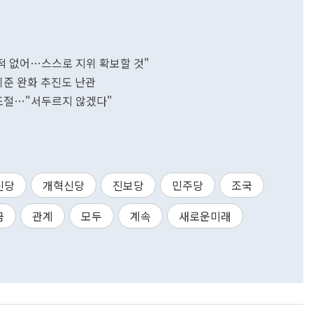
 적 없어…스스로 지위 확보할 것"
기준 완화 추진도 난관
도조절…"서두르지 않겠다"
신당
개혁신당
진보당
민주당
조국
금
관계
모두
계속
새로운미래