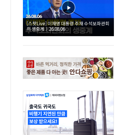
[스팟Live] 이재명 대통령 주재 수석보좌관회
의 생중계｜26.08.06