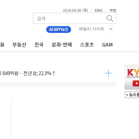
2026.08.06 (목)
ENG
中文
|
|
패밀리 사이트
금융
부동산
전국
문화·연예
스포츠
GAM
커패시터' 사업 확대
주 추가 매입
 849억원…전년 比 22.3%↑
영업익 1037억원…상반기 역대 최대
항공우주·방산으로 넓힌다
DNA 백신 플랫폼' 美 특허 확보
관 이전' 대응 '맞손'
↑…상승폭 커졌지만 고가주택 밀집된 강남·서초 둔화
압변압기 첫 공급...국가 전력망에 첫 입성
대대적 인상 계획...업계 파장 예고
업익 14.2% 감소…"온라인 사업으로 성장"