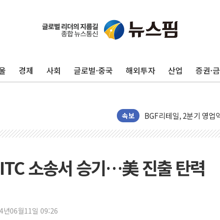
울
경제
사회
글로벌·중국
해외투자
산업
증권·
뉴인텍, 하반기 '전력용 
듀오백 정관영 대표, 자사
BGF리테일, 2분기 영업익
휴젤, 매출 2545억원·
속보
포스코, 희귀가스 사업 
진원생명과학, '코로나19 
경북도·대구시 '2차 공공기
 ITC 소송서 승기…美 진출 탄력
서울 아파트값 0.26%
효성중공업, 덴마크에 초고
딥시크, AI 서비스 가격 
24년06월11일 09:26
CJ프레시웨이, 2분기 영