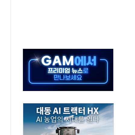
 투표' 요구...친청계 응집력 '희석' 전략 통할까
현대 테라타워 구리갈매' 공급
…'매출 절반' 실리콘 반등에 하반기 기대
치 프레임에 졸속 추진…'잼데믹' 안보까지 몰고 와"
재개해야 여론조사 51.9%…그것이 국민의 뜻"
규모의 AI 데이터센터 건설 추진
층 안부에 AI 활용…이주노동자 폭염 방치, 국격 훼손"
 수시 통화…독립성 논란 재점화
 절정…주말 주춤 후 다시 불볕더위