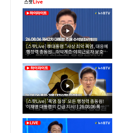
스팟
Live
[스팟Live] 李대통령 "사상 최악 폭염, 대응에
행정력 총동원...취약계층·야외근로자 보호에
힘써야"｜26.08.06 제42차 대통령 주재 수석
보좌관회의
[스팟Live] '폭염 절정' 모든 행정력 총동원!
이재명 대통령의 긴급 지시! | 26.08.06 폭염•
가뭄 대처상황 점검회의