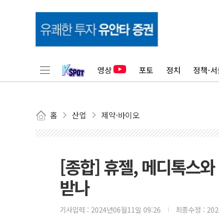
영상
포토
정치
정책·서
홈
산업
제약·바이오
[종합] 휴젤, 메디톡스와
받나
기사입력 :
2024년06월11일 09:26
최종수정 :
20