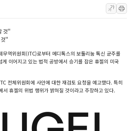
가
초박빙 경선에 친명계 '추가
가
구리시 입주업종 확대…'
KCC, 실적은 주춤했지만
 것"
정점식 "사관학교 통합 정
 것"
장동혁 "李대통령 재판 
日, 아키타에 일본 최대 
국제무역위원회(ITC)로부터 메디톡스의 보툴리눔 톡신 균주를
[종합] 李대통령 "취약계
 넘게 이어지고 있는 법적 공방에서 승기를 잡은 휴젤의 미국
트럼프, 워시 연준의장과
'40도 극한 폭염' 내일
ITC 전체위원회에 사안에 대한 재검토 요청을 예고했다. 특히
에서 휴젤의 위법 행위가 밝혀질 것이라고 주장하고 있다.