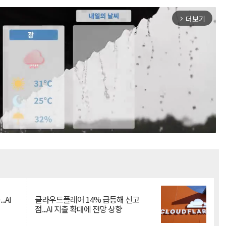
더보기
arrow_forward_ios
Mute
.AI
클라우드플레어 14% 급등해 신고
점...AI 지출 확대에 전망 상향