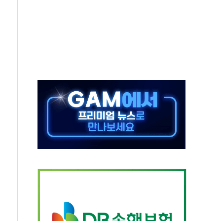
발표...김민석 50.30% 정청래 41.94% 송영길 7.76%
객 400명 맞이…"마음 잇는 시간 되길"
 지급 확정되나…재상고 앞두고 막판 셈법
'행복상자' 전달
극기 거꾸로' 논란…이틀만에 철거
 예술·체육요원 최대 33% 감축
 역대 최대폭 감소한 9.4%↓…유통업계 양극화 심화
 특사'로 콜롬비아 대통령 취임식 참석
시간당 30mm 강한 비...호우 피해 없어