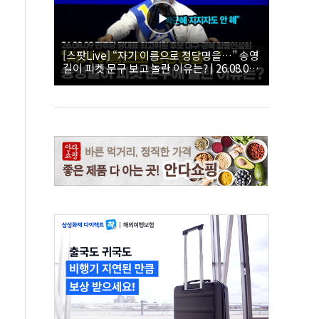
[스팟Live] “자기 이름으로 정당명을…” 송영
길이 피켓 문구 보고 놀란 이유는? | 26.08.09
더불어민주당 당대표·최고위원 후보 대구·경
북 합동연설회