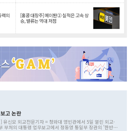
 동력의
[홍콩 대장주] 메이퇀② 실적은 고속 상
승, 밸류는 역대 저점
보고 논란
] 유신모 외교전문기자 = 청와대 영빈관에서 5일 열린 외교·
부 부처의 대통령 업무보고에서 정동영 통일부 장관의 '한반도