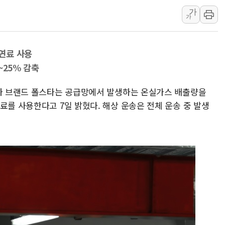
[속보] 민주, 강원 경선 결과 
가
가
정재헌 CEO, SKT 장기고
최태원, 노소영에 9440억
오연료 사용
하나금융, 명동 소상공인에 
~25% 감축
인천시 광복절 현수막 '태
병무청, 보충역 전면 손질…
기차 브랜드 폴스타는 공급망에서 발생하는 온실가스 배출량을
홈플러스發 대형마트 판매,
료를 사용한다고 7일 밝혔다. 해상 운송은 전체 운송 중 발생
윤준병·이해민 의원, '정부
'호우·산사태 주의보' 울진 