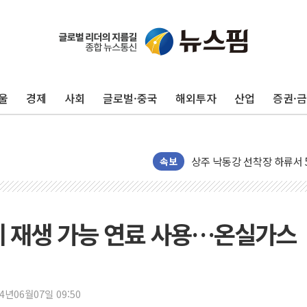
울
경제
사회
글로벌·중국
해외투자
산업
증권·
125mm 폭우 쏟아진 울진..
평택 진위면 공장서 작업 중
포항 블루밸리 국가산단에 '
상주 낙동강 선착장 하류서 50
속보
[종합] 김민석, 정청래에 누적 1
민주당 경북도당위원장에 오중
인천서 말다툼 중 어머니 살
에 재생 가능 연료 사용…온실가스
김민석, 강원·대구·경북 경선서
[속보] 민주, 강원·대구·경북 
[속보] 민주, 경북 경선 결과 
24년06월07일 09:50
[속보] 민주, 대구 경선 결과 