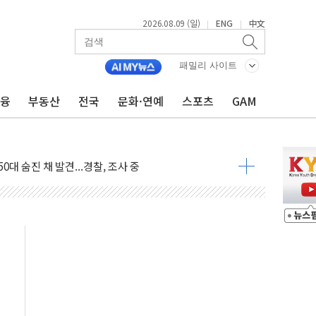
2026.08.09 (일)
ENG
中文
|
|
패밀리 사이트
금융
부동산
전국
문화·연예
스포츠
GAM
.'두천~하당'·'올미골교' 차량 통행 선제 제한
 사고 발생…작업자 1명 숨져
철강 AI융합실증센터' 들어선다
대 숨진 채 발견...경찰, 조사 중
.48%p 차 선두 유지...金 46.01% vs 鄭 44.53%
기 당선...합산득표율 68.63%
해 10대 구속…범행 후 반려견도 죽여
 정청래에 승리…金 48.54% vs 鄭 44.40%
경선 결과...김민석 48.54% 정청래 44.40%
발표...김민석 47.37% 정청래 45.71% 송영길 6.92%
발표...정청래 47.82% 김민석 46.35% 송영길 5.83%