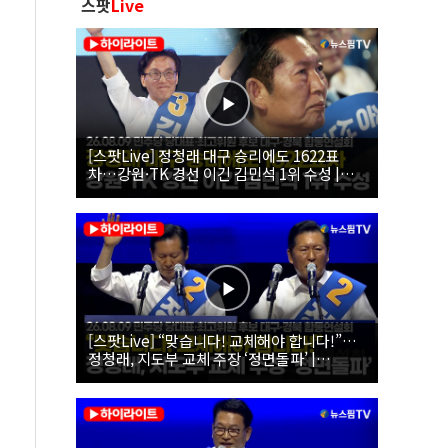
스팟
Live
[스팟Live] 정청래 대구 승리에도 1622표
차…강원·TK 경선 이긴 김민석 1위 수성 |
26.08.09 더불어민주당 당대표·최고위원 후
보 대구·경북 합동연설회
[스팟Live] “맞습니다! 교체해야 합니다!”…
정청래, 지도부 교체 주장 ‘정면돌파’ |
26.08.09 더불어민주당 당대표·최고위원 후
보 대구·경북 합동연설회