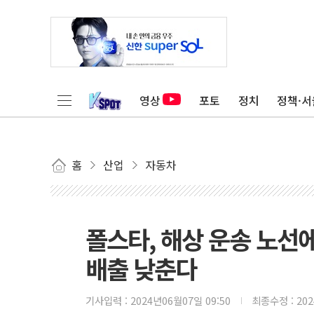
영상
포토
정치
정책·서
홈
산업
자동차
폴스타, 해상 운송 노선
배출 낮춘다
기사입력 :
2024년06월07일 09:50
최종수정 :
20