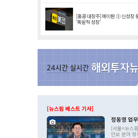
[홍콩 대장주] 메이퇀 ③ 신성장
'폭발적 성장'
[뉴스핌 베스트 기사]
정동영 업무
[서울=뉴스핌
안보 분야 정