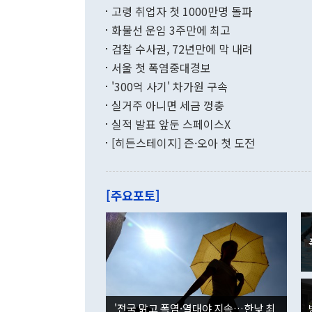
지 기준 상품
고령 취업자 첫 1000만명 돌파
무너졌다고도 
며 월간 기준
현실을 바꾸는
달러로 38.
화물선 운임 3주만에 최고
를 평화 체제
196.9% 급
검찰 수사권, 72년만에 막 내려
함께 4자 대
수출은 160
지만 이 대통
서울 첫 폭염중대경보
(18.6%) 
화공존 정책이
했다. 통관 기
'300억 사기' 차가원 구속
다"고 지적했
(16.4%)
투리가 잡혀 
실거주 아니면 세금 껑충
월(-10억9
쁜 상황이 초
증가와 유류할
실적 발표 앞둔 스페이스X
9·19 군사
기록했지만 
[히든스테이지] 즌·오아 첫 도전
"우리의 선의
로 전환됐다.
으로 약간의 의문
를 기록해 전
관은 업무보고
는 배당수입
주의에 근거한
줄면서 25억
[주요포토]
라며 "여러분
억1000만달
이 9월 러시
였던 올해 3
며 "정부 차
인의 해외투자
은 "그것은 
각각 증가했다
잘랐다. 정 
국인의 국내 
않았다는 점에
감소하며 전월
사합의 복원,
경신했다. 외
권이라는 지적
분기 말 만기
뒤 "여기 업
다. 내국인의
'전국 맑고 폭염·열대야 지속…한낮 최