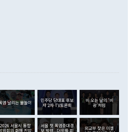
수출은 1123억7000만달러로 전년 동월 대비 84.5% 증가하
했다. 또 "현 시점에서 흘러간 선(先)비핵화만 되뇌는 것은
 처음으로 1000억달러를 넘어섰다. 상품수입은 644억8000만
 데 힘이 되지 않는다"고 주장했다. 정 장관은 또 "정전 체제
6% 늘었다. 통관 기준으로는 반도체 수출이 전년 동월 대비
로 바꾸는 논의에 착수하겠다"면서 "북·미 정상회담 견인과
증했고 컴퓨터·주변기기(SSD)는 282.7% 증가했다. IT 품목
화의 동력을 확보하기 위해 최선을 다할 것"이라고 말했다. 하
.4% 늘었으며 비IT 품목도 ▲석유제품(47.5%) ▲화공품
령은 정 장관의 구상에 대부분 제동을 걸었다. 이 대통령은 "평
▲철강제품(17.9%) ▲승용차(6.1%) 등을 중심으로 18.6% 증가
 정치적으로 악용되는 측면이 있다"며 "많이 조심하셔야 한
준 수입은 ▲원자재(30.5%) ▲자본재(35.3%) ▲소비재
다. 북한을 다른 이름으로 불러야 한다는 주장에는 "표현에 꼬
가 모두 늘었다. 서비스수지는 12억9000만달러 적자를 기록해 전
정쟁으로 휘몰아 들어가면 원래 하고자 했던 데에서 오히려 나
000만달러)보다 적자 폭이 확대됐다. 여행수지는 외국인 입국자
래될 수 있다"고 경고했다. 이 대통령은 남북 신뢰 구축을 위해
증료 인상 등에 따른 출국자 감소로 4억4000만달러 흑자를
합의를 선제적으로 복원해야 한다는 정 장관의 주장에 대해서도
지식재산권사용료수지는 전월 흑자에서 4억4000만달러 적자
대로 하는 게 과연 한반도의 평화와 안정에 플러스냐, 결론적
 본원소득수지는 배당소득을 중심으로 32억7000만달러 흑자
이 들 때도 있다"며 부정적으로 반응했다. 조현 외교부 장
월(21억7000만달러)보다 흑자 폭이 확대됐다. 배당소득수지
 사후 브리핑에서 정 장관이 언급한 '4자 회담'에 대해 "이상
이 늘어난 데다 전월 분기배당에 따른 기저효과로 배당지급이
 어떤 희망이라 하더라도 그건 아직 조율되지 않은 방법"이
6000만달러 흑자를 나타냈다. 금융계정 순자산은 6월 중 467
들께서 디스카운트해 주시면 좋겠다"고 선을 그었다. 정 장관
러 증가해 월간 기준 역대 최대 증가 폭을 기록했다. 종전 최대
아 블라디보스토크에서 열리는 '동방경제포럼(EEF)'을 언급하
월(369억9000만달러)을 넘어선 것이다. 직접투자에서는 내국
원에서 (참석을) 검토하고 있다"고 발언한 데 대해서도 조 장관
가 80억1000만달러, 외국인의 국내투자가 46억3000만달러
외교부의 몫"이라며 "아직 거기까지 진도가 나가지 않았다"고
민주당 당대표 후보
비 오는 날의 '비
. 증권투자에서는 외국인의 국내 주식 매도세가 이어졌다. 외
폭염 날리는 물놀이
자 2차 TV토론회
광'처럼
장관이 이날 소개한 대북 구상과 설명은 정부 내 조율을 거치지
주식 투자는 차익실현 매도 등의 영향으로 316억1000만달러
서 문제가 있다. 특히 주적 표현 대체와 국호 사용, 9·19 군
(-310억5000만달러)에 이어 역대 최대 순매도 기록을 다시
 4자회담 추진 등은 통일부 장관이 결정할 사안이 아니어서 월
국인의 국내 채권투자는 세계국채지수(WGBI) 자금 유입에도
이 나오고 있다. 이 대통령은 정 장관의 업무보고를 듣고 난
도래 영향으로 증가 폭이 줄어든 52억9000만달러를 기록했
2026 서울시 통합
서울 첫 폭염중대경
무보고에 발표했다고 승인난 건 아니다"라고 재차 확인했다. 정
외교부 찾은 미셸
 해외 증권투자는 주식을 중심으로 35억6000만달러 증가했
방위회의 화재 진압
보 발령...더위를 피