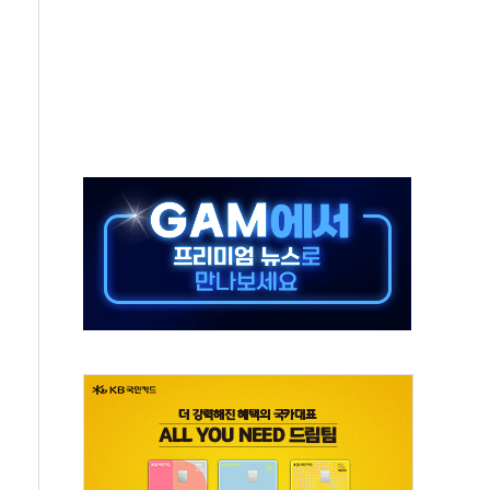
증명서 발급…7일부터 온라인 대리 신청 가능
회의…중증환자 이송체계 전국 확대 점검
한눈에'…인사처, 공무원 인사제도 안내서 발간
끝…김민석, 신천지 허위신고에 배신 사과 안 해"
국방개혁은 정치적 감정 따라 추진해선 안 돼"
 '비욘드 디 어비스' 수상작 발표