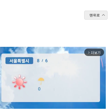
맨위로
더보기
arrow_forward_ios