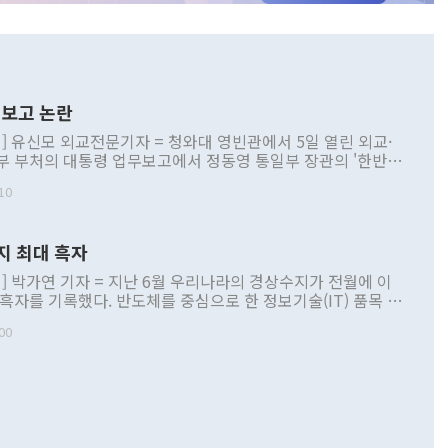
보고 논란
] 유신모 외교전문기자 = 청와대 영빈관에서 5일 열린 외교·
부 부처의 대통령 업무보고에서 정동영 통일부 장관의 '한반도
 구상'과 업무보고 발언이 논란을 빚고 있다. 이날 정 장관의
10
정부 내 조율을 거치지 않은 사안을 정책으로 추진하겠다고 공
는가 하면 사실 관계에 맞지 않은 설명도 있었다. 이재명 대통
로 신중을 기해 달라고 경고했고, 조현 외교부 장관은 '이상
지 최대 흑자
 근거한 비현실적 구상'이라는 비판을 내놨다. 그동안 정 장
책 관련 발언이 물의를 빚은 적은 여러 번 있지만 대통령과 유
] 박가연 기자 = 지난 6월 우리나라의 경상수지가 전월에 이
이 공개적으로 부정적 입장을 표명한 것은 이례적이다. 정 장
 흑자를 기록했다. 반도체를 중심으로 한 정보기술(IT) 품목 수
대북 접근법과 월권을 제어해야 한다는 목소리도 높아지고 있
간 상품수출이 처음으로 1000억달러를 넘어선 영향이다. [자
00
 따르
기자간담회를 하고 있다. [사진=통일부] 2026.07.23 ◆통일
 경상수지는 497억3000만달러 흑자로 집계됐다. 전월(386억
 넘어선 주장 정 장관은 이날 업무보고에서 '한반도 평화공존
)에 이어 두 달 연속 월간 기준 역대 최대 기록을 갈아치웠다.
 설명하면서 이재명 정부 2년차 핵심 과제로 상호 존중·평화
해 상반기 누적 경상수지 흑자는 1910억1000만달러를 기록
·핵 없는 한반도 등 3대 기본 방향을 제시했다. 정 장관은 "대
지 흑자를 견인한 것은 상품수지다. 6월 상품수지는 478억
언어는 멈춰야 한다"면서 주적 용어 대체를 주장했다. 지난 25
 흑자를 기록하며 전월에 이어 역대 최대를 다시 썼다. 국제수
D(완전하고 검증가능하며 되돌릴 수 없는 비핵화) 구도는 이미