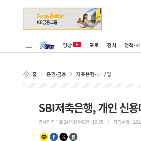
영상
포토
정치
정책·서
홈
증권·금융
저축은행· 대부업
SBI저축은행, 개인 신용
기사입력 :
2024년06월03일 16:55
최종수정 :
20