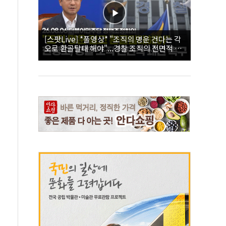
[스팟Live] *풀영상* "조직의 명운 건다는 각
오로 환골탈태 해야"...경찰 조직의 전면적 쇄
신 촉구한 한병도 | 26.08.06 더불어민주당 정
책조정회의