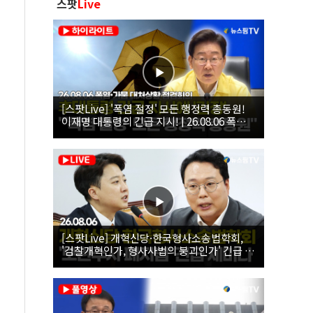
스팟
Live
[스팟Live] '폭염 절정' 모든 행정력 총동원!
이재명 대통령의 긴급 지시! | 26.08.06 폭염•
가뭄 대처상황 점검회의
[스팟Live] 개혁신당·한국형사소송법학회,
'검찰개혁인가, 형사사법의 붕괴인가' 긴급 세
미나｜26.08.06