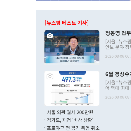
[뉴스핌 베스트 기사]
정동영 업무
[서울=뉴스핌
안보 분야 정
평화공존 발전
2026-08-06 06:
발언 중에는 
언한 것이 있
령은 공개적으
6월 경상수
주의적 희망에
관의 대북 정
[서울=뉴스핌
관 부처 장관
어 역대 최대
관의 무리한 
출 호조로 월
다. [정동영 통일부 장관이 지난달 23일 오후 서울 종로구 정부서울청사에
2026-08-06 08:
료=한국은행] 한국은행이 6일 발표한 '2026년 6월 국제수지(잠정)'에
서 취임 1주년 
면 지난 6월
부 장관 권한
1000만달러
서울 외곽 월세 200만원
발전 구상'을
이에 따라 올
적 갈등 해결
경기도, 재정 '비상 상황'
했다. 경상수
결과 혐오의 
9000만달러
프로야구 전 경기 폭염 취소
년간의 CVI