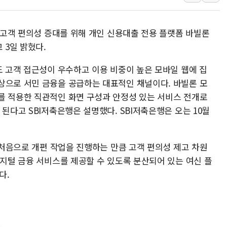
부모가 정부24에서 자녀 출입국
소방청, 전국 시·도 구급과장 
은 고객 편의성 증대를 위해 개인 신용대출 전용 플랫폼 바빌론
'달라진 임신·출산·육아 지원 
 3일 밝혔다.
정청래 "2차 TV토론으로 게임 
도 고객 접근성이 우수하고 이용 비중이 높은 모바일 웹에 집
윤상현, 사관학교 통합 비판…"
상으로 서민 금융을 공급하는 대표적인 채널이다. 바빌론 모
펄어비스, 붉은사막 영상 콘테스트
를 적용한 직관적인 화면 구성과 안정성 있는 서비스 전개로
 된다고 SBI저축은행은 설명했다. SBI저축은행은 오는 10월
후 처음으로 개편 작업을 진행하는 만큼 고객 편의성 제고 차원
디지털 금융 서비스를 제공할 수 있도록 분산되어 있는 여신 플
다.