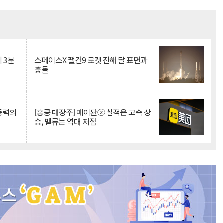
Mute
 3분
스페이스X 팰컨9 로켓 잔해 달 표면과
충돌
 동력의
[홍콩 대장주] 메이퇀② 실적은 고속 상
승, 밸류는 역대 저점