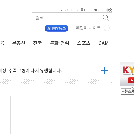
2026.08.06 (목)
ENG
中文
|
|
본·동남아 사업 확대
 주택수요 위축 우려"
패밀리 사이트
 가압류 결정…4자 연합 균열 조짐
금융
부동산
전국
문화·연예
스포츠
GAM
벌 신작 라인업 공개
리빙 최대 50% 할인
 비상! 수족구병이 다시 유행합니다.
.데이터처, 기업 3만1000곳 경제통계조사
 실사격…미 해병대, 한반도 지형서 FPV 공격훈련 공개
 아닌 담합…76조2000억 입찰 영향"
 넘긴 세라젬…공정위 과징금 4억3200만원
'슈퍼을' 5곳 선정...소부장 핵심기업 추가 육성
용품 등 94개 제품 안전기준 '부적합'
'다산점' 열어
…식약처 AI 심사·소방청 119안심콜 영문 영상 제작