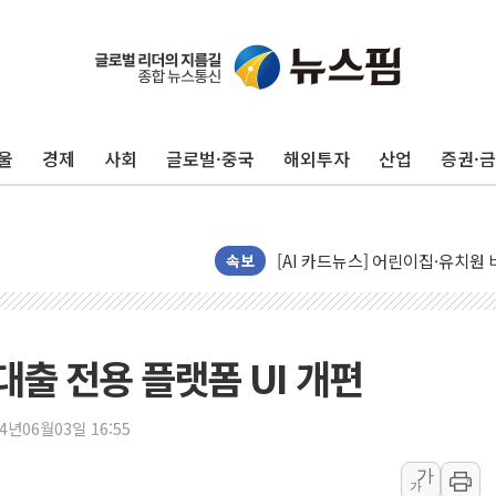
서연컴퍼니, 시드 투자 유치…일
피치 "韓 코스피 약세 장기화 시
법원, 한미 임주현 지분 100억
울
경제
사회
글로벌·중국
해외투자
산업
증권·
엔씨, '게임스컴 2026'서 글로
롯데백화점, '홈스타일링 페어'…
[AI 카드뉴스] 어린이집·유치원
운수업·기업활동 '원스톱'으로..
속보
[르포] 폭염 속 '자폭 드론' 첫
공정위 "국고채 PD 15곳, 관행
중소기업 기술자료 중국 계열사에
대출 전용 플랫폼 UI 개편
정부, 한화오션·에코프로비엠 등 
국표원, 해외직구 물놀이기구·유아
24년06월03일 16:55
쉐이크쉑, 남양주 현대아울렛에 
가
가
정부혁신 우수사례 세계에 알린다