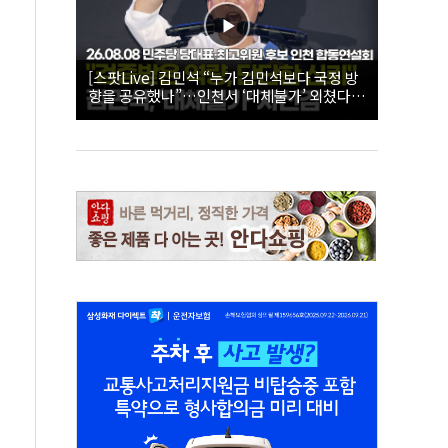
[스팟Live] 김민석 “누가 김민석보다 국정 방
향을 공유했나”…인천서 ‘대체불가’ 외쳤다 |
26.08.08 더불어민주당 당대표·최고위원 후
보 인천 합동연설회