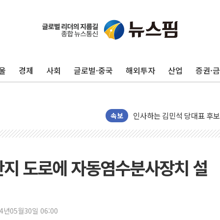
포항시 재난예산 40억 긴급 
울진·영덕 '호우특보'-포항 '
[종합] 김민석, 정청래에 '0.86
울
경제
사회
글로벌·중국
해외투자
산업
증권·
인천 합동연설회 나선 송영길
김민석, 2주차 제주·인천 경선서
인사하는 김민석 당대표 후보
[속보] 민주, 제주·인천 경선 결
속보
[속보] 민주, 인천 경선 결과 발
[속보] 민주, 제주 경선 결과 발
이번주 국내 주요 금융일정(8.1
산지 도로에 자동염수분사장치 설
美, 이란전 출구전략 만지작
강릉·동해·삼척 시간당 최대 
폐기물 수거하다 참변…60대
24년05월30일 06:00
서울 중랑구 주택가서 흉기 난