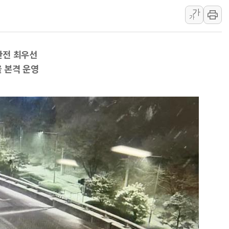
가
李대통령 "결혼 때문에 손해 
가
여수 오동도 인근 해상서 모
추미애, '위안부' 피해자 기림
안전 최우선
인천 선재도 갯벌서 해루질 중
울 본격 운영
인천서 말다툼 중 어머니 흉기
'화합' 꺼낸 김민석에 '뻔뻔