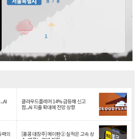
Mute
.AI
클라우드플레어 14% 급등해 신고
점...AI 지출 확대에 전망 상향
 동력의
[홍콩 대장주] 메이퇀② 실적은 고속 상