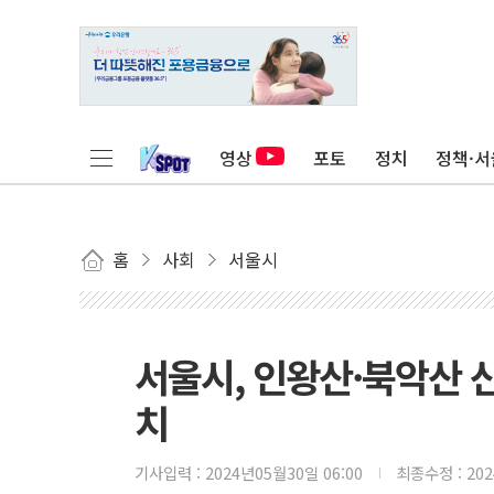
영상
포토
정치
정책·서
홈
사회
서울시
서울시, 인왕산·북악산 
치
기사입력 :
2024년05월30일 06:00
최종수정 :
20