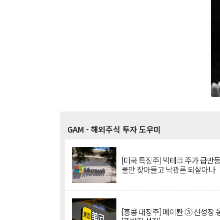
GAM
- 해외주식 투자 도우미
[미국 특징주] 빅테크 주가 급반등..
불안 잦아들고 낙관론 되살아나
[홍콩 대장주] 메이퇀 ③ 신성장