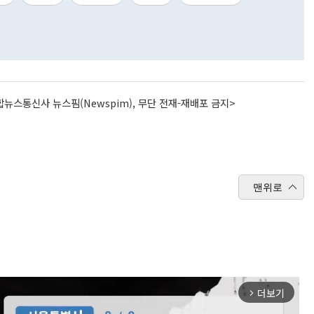
뉴스통신사 뉴스핌(Newspim), 무단 전재-재배포 금지>
맨위로
더보기
arrow_forward_ios