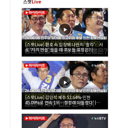
스팟
Live
[스팟Live] 환호 속 입장해 나란히 ‘찰칵’…서
로 ‘저격 연설’ 들을 때 후보들 표정은? |
26.08.08 더불어민주당 당대표·최고위원 후
보 인천 합동연설회
[스팟Live] 김민석 제주 52.64%·인천
45.09%로 연속 1위…정청래 따돌렸다’ |
26.08.08 더불어민주당 당대표·최고위원 후
보 인천 합동연설회