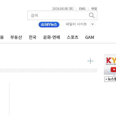
2026.08.08 (토)
ENG
中文
|
|
투입…고수온 양식장 복구·지원 '총력'
산사태 주의보'...경북도, 호우 피해·통제구간 없어
패밀리 사이트
%p' 차 재역전 성공...金 45.42% vs 鄭 44.56%
금융
부동산
전국
문화·연예
스포츠
GAM
·정청래·김민석 당대표 후보
 정청래에 승리...47.75% vs 42.08%
과 발표...김민석 47.75% 정청래 42.08%
표...김민석 45.09% 정청래 43.27% 송영길 11.63%
표...김민석 52.64% 정청래 39.89% 송영길 7.47%
0~8.14)
…공습 한계·탄약 부족 현실화
50㎜ 폭우…강원 동해안 강한 비 이어져
 환경미화원 수거차에 치여 사망
동…60대 남성 2명 숨져