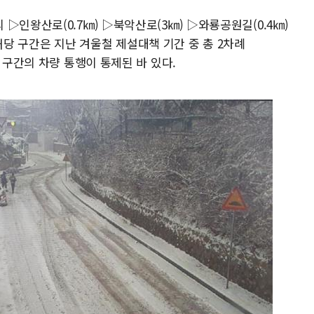
▷인왕산로(0.7㎞) ▷북악산로(3㎞) ▷와룡공원길(0.4㎞)
. 해당 구간은 지난 겨울철 제설대책 기간 중 총 2차례
또는 일부 구간의 차량 통행이 통제된 바 있다.