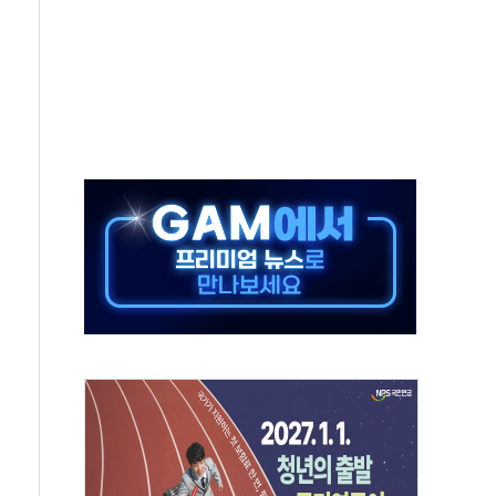
보는 일 없게"…'결혼 페널티' 22개 과제 손본다
터보트 전복…1명 사망·1명 실종
의 날 참석..."국제적 시민 연대로 목소리 내야"
 실종 60대 나흘만에 숨진 채 발견
 살해 10대 아들 체포
' 받아친 정청래…제주 연설서 신경전 고조