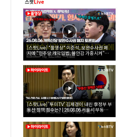
스팟
Live
[스팟Live] *풀영상* 이준석, 보완수사권 폐
지에 "민주당 개악입법, 불안감 가중시켜"｜
26.08.06 개혁신당 보완수사권 폐지 토론회
[스팟Live] '투미TV' 김제경이 내린 李정부 부
동산 정책 점수는? | 26.08.06 서울시 부동산
대토론회