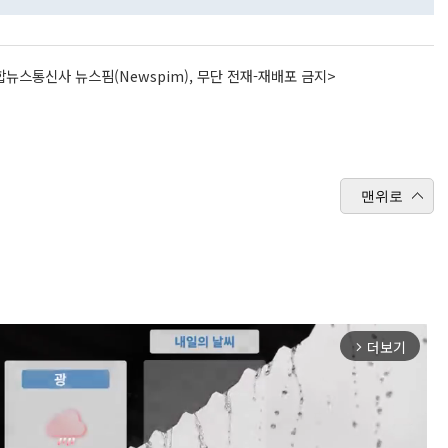
뉴스통신사 뉴스핌(Newspim), 무단 전재-재배포 금지>
맨위로
더보기
arrow_forward_ios