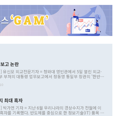
보고 논란
] 유신모 외교전문기자 = 청와대 영빈관에서 5일 열린 외교·
부 부처의 대통령 업무보고에서 정동영 통일부 장관의 '한반도
 구상'과 업무보고 발언이 논란을 빚고 있다. 이날 정 장관의
10
정부 내 조율을 거치지 않은 사안을 정책으로 추진하겠다고 공
는가 하면 사실 관계에 맞지 않은 설명도 있었다. 이재명 대통
로 신중을 기해 달라고 경고했고, 조현 외교부 장관은 '이상
지 최대 흑자
 근거한 비현실적 구상'이라는 비판을 내놨다. 그동안 정 장
책 관련 발언이 물의를 빚은 적은 여러 번 있지만 대통령과 유
] 박가연 기자 = 지난 6월 우리나라의 경상수지가 전월에 이
이 공개적으로 부정적 입장을 표명한 것은 이례적이다. 정 장
 흑자를 기록했다. 반도체를 중심으로 한 정보기술(IT) 품목 수
대북 접근법과 월권을 제어해야 한다는 목소리도 높아지고 있