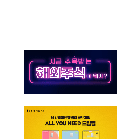
야, 경쟁상대 中과 비교해야"
하는 '선봉'의 대민 봉사
미사일 1발 발사… 올해 10번째·42일 만 도발
 새 안보 위기… 반군·마약카르텔이 습득해 전투 활용
어선 구조
무해한 표면 부식 물질"
분만에 진화...외국인 노동자 숨져
즌2
축 피해 최소화 '총력 대응'