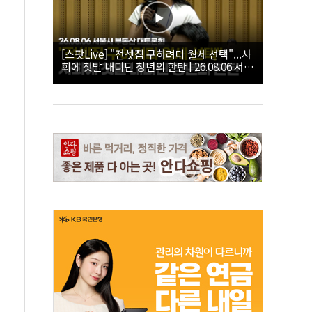
[스팟Live] "전셋집 구하려다 월세 선택"...사
회에 첫발 내디딘 청년의 한탄 | 26.08.06 서울
시 부동산 대토론회