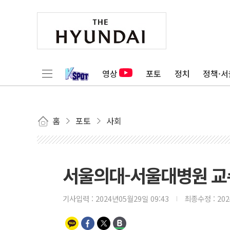
영상
포토
정치
정책·서
홈
포토
사회
서울의대-서울대병원 교
기사입력 :
2024년05월29일 09:43
최종수정 :
20