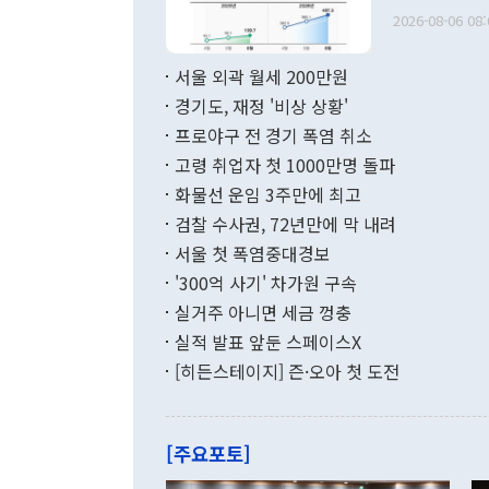
출 호조로 월
다. [정동영 통일부 장관이 지난달 23일 오후 서울 종로구 정부서울청사에
2026-08-06 08:
료=한국은행] 한국은행이 6일 발표한 '2026년 6월 국제수지(잠정)'에
서 취임 1주년 
면 지난 6월
부 장관 권한
1000만달러
서울 외곽 월세 200만원
발전 구상'을
이에 따라 올
적 갈등 해결
경기도, 재정 '비상 상황'
했다. 경상수
결과 혐오의 
9000만달러
프로야구 전 경기 폭염 취소
년간의 CVI
지 기준 상품
고령 취업자 첫 1000만명 돌파
무너졌다고도 
며 월간 기준
현실을 바꾸는
달러로 38.
화물선 운임 3주만에 최고
를 평화 체제
196.9% 급
검찰 수사권, 72년만에 막 내려
함께 4자 대
수출은 160
지만 이 대통
서울 첫 폭염중대경보
(18.6%) 
화공존 정책이
했다. 통관 기
'300억 사기' 차가원 구속
다"고 지적했
(16.4%)
투리가 잡혀 
실거주 아니면 세금 껑충
월(-10억9
쁜 상황이 초
증가와 유류할
실적 발표 앞둔 스페이스X
9·19 군사
기록했지만 
[히든스테이지] 즌·오아 첫 도전
"우리의 선의
로 전환됐다.
으로 약간의 의문
를 기록해 전
관은 업무보고
는 배당수입
주의에 근거한
줄면서 25억
[주요포토]
라며 "여러분
억1000만달
이 9월 러시
였던 올해 3