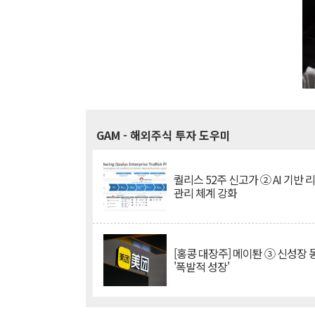
GAM
- 해외주식 투자 도우미
퀄리스 52주 신고가 ② AI 기반 
관리 체계 강화
[홍콩 대장주] 메이퇀 ③ 신성장
'폭발적 성장'