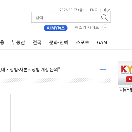
2026.08.07 (금)
ENG
中文
|
|
패밀리 사이트
금융
부동산
전국
문화·연예
스포츠
GAM
재회…로봇·AI 데이터센터·모빌리티 구체화
·아이온큐·도어대시↑ VS 샌디스크·피그마·앱러빈↓
 반대…상법·자본시장법 개정 논의"
 차익실현 속 혼조세...웨스턴디지털·샌디스크↓
에 긴급 안보 점검회의
호르무즈 재개방 기대에 강세
조까지, 상승...호실적 보고 기업 상승세 뚜렷
인 '사파리' 공격… 시민들 공포감 극대화 전략
' 임시 주총 기대감에 홀로 상한가…마진 잔액은 사상 최고
버리지 위험수위…숨은 차입이 더 큰 변수"
대응 1단계 진압 중