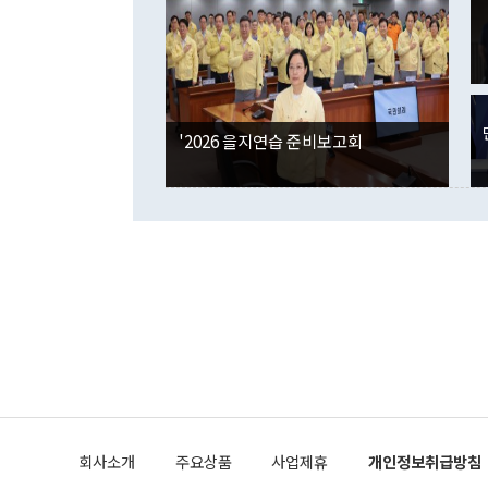
며 "정부 차
인의 해외투자
은 "그것은 
각각 증가했다
잘랐다. 정 
국인의 국내 
않았다는 점에
감소하며 전월
사합의 복원,
경신했다. 외
권이라는 지적
분기 말 만기
뒤 "여기 업
다. 내국인의
'2026 을지연습 준비보고회
부의 한 소식
다. eoyn2@
를 거쳐 결정
련 부처 장관
하고 대통령의
한 문제"라고 지적했다. 이재명 대통령이
외교 국방 등
2026.08.05 ◆시대착오적 접근, 대북 인식 오류 더욱 문제인 것은 정 장관
의 이같은 주
실과 다른 인
격히 변화하고
못하고 있다는
되뇌는 것은 
법을 호도하고
이나 미국은 
금까지의 북핵
회사소개
주요상품
사업제휴
개인정보취급방침
공하는 방식으
과 중유 제공