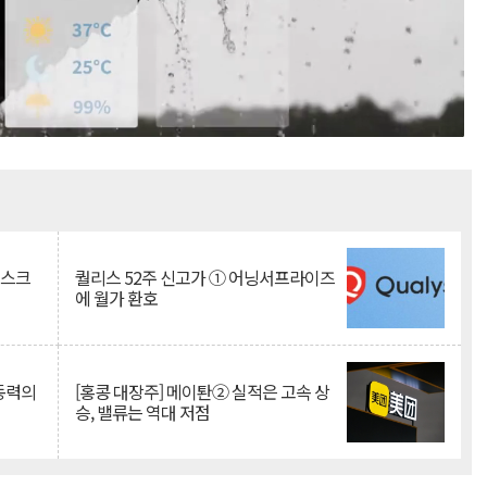
Mute
리스크
퀄리스 52주 신고가 ① 어닝서프라이즈
에 월가 환호
 동력의
[홍콩 대장주] 메이퇀② 실적은 고속 상
승, 밸류는 역대 저점