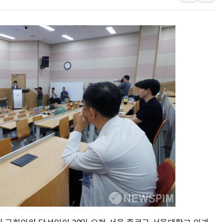
김정관 산업부 장관 "주 52시간 손봐
해군 1함대 창설 80주년…지역과 함께
[3보] 북, 원산서 동해로 단거리 탄도
우크라 드론 전술, 중남미 콜롬비아에
동해해경, 독도 해상서 부유물 감긴 
주한미군 "오산기지 누출, 백린 아닌 
구미 폐염산처리업체서 불 2시간30여
해군과 함께하는 '불금전파, 송정' 시
강원도 폭염특보 11일째…온열질환·가