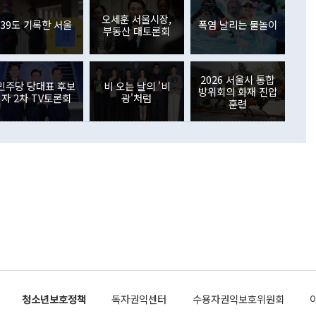
원에서 (참석을) 검토하고 있다"고 발언한 데 대해서도 조 장관
가 80억1000만달러, 외국인의 국내투자가 46억3000만달러
외교부의 몫"이라며 "아직 거기까지 진도가 나가지 않았다"고
오세훈 서울시장,
. 증권투자에서는 외국인의 국내 주식 매도세가 이어졌다. 외
39도 기록한 서울
폭염 날리는 물놀이
부동산 대토론회
장관이 이날 소개한 대북 구상과 설명은 정부 내 조율을 거치지
주식 투자는 차익실현 매도 등의 영향으로 316억1000만달러
서 문제가 있다. 특히 주적 표현 대체와 국호 사용, 9·19 군
(-310억5000만달러)에 이어 역대 최대 순매도 기록을 다시
 4자회담 추진 등은 통일부 장관이 결정할 사안이 아니어서 월
국인의 국내 채권투자는 세계국채지수(WGBI) 자금 유입에도
이 나오고 있다. 이 대통령은 정 장관의 업무보고를 듣고 난
도래 영향으로 증가 폭이 줄어든 52억9000만달러를 기록했
2026 서울시 통합
무보고에 발표했다고 승인난 건 아니다"라고 재차 확인했다. 정
민주당 당대표 후보
비 오는 날의 '비
 해외 증권투자는 주식을 중심으로 35억6000만달러 증가했
방위회의 화재 진압
자 2차 TV토론회
광'처럼
통은 "정 장관의 발언 내용은 대부분 국가안전보장회의(NSC)
newspim.com
훈련
된 사안이 아닌 정 장관의 개인적 생각에 가깝다"며 "안보 관
이 정부의 공식 정책이 아닌 사안을 추진하겠다고 업무보고를
 면전에서 '국군통수권자가 나서야 한다'고 주장한 것은 심각
 5일 청와대 영빈관에서 열린 통일
 외교 안보 부처 업무보고에서 발언하고 있다. [사진=청와대]
장이 현 시점에서 이미 참고가 될 수 없는 과거의 경험 또는 사
식에 기반하고 있다는 것이다. 정 장관이 주장하는 구상은 급
 있는 북한의 전략과 한반도 및 국제 정세를 전혀 반영하지
 비판이 제기되고 있다. 정 장관이 "흘러간 선(先)비핵화만
현실을 바꾸지 못한다"고 언급한 것은 지금까지의 대북 접근
 있다. 북핵 위기 발발 이후 지금까지 모든 핵 협상에서 한국
북한에 선비핵화를 공식적으로 요구한 적이 없기 때문이다. 지
 협상은 북한의 비핵화 조치에 한·미가 상응하는 대가를 제
로 이뤄졌다. 1994년 북·미 제네바 기본합의는 핵시설 동결
청소년보호정책
독자권익센터
수용자권익보호위원회
의 교환이었다. 2005년 9.19 공동성명도 북한의 비핵화 조치