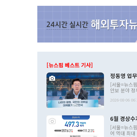
[뉴스핌 베스트 기사]
정동영 업무
[서울=뉴스핌
안보 분야 정
평화공존 발전
2026-08-06 06:
발언 중에는 
언한 것이 있
령은 공개적으
6월 경상수
주의적 희망에
관의 대북 정
[서울=뉴스핌
관 부처 장관
어 역대 최대
관의 무리한 