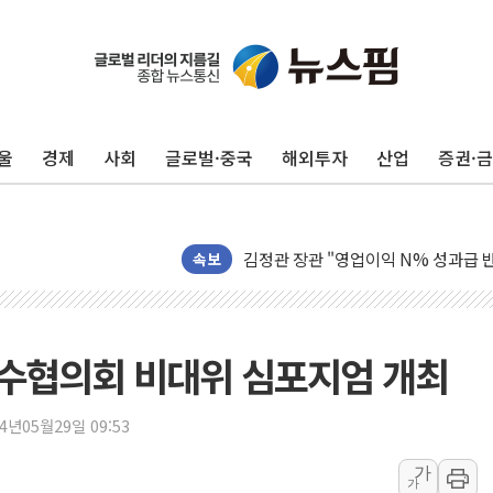
울
경제
사회
글로벌·중국
해외투자
산업
증권·
구광모, 내주 실리콘밸리서 젠슨 황 
뉴욕증시 개장 전 특징주...모더나
김정관 장관 "영업이익 N% 성과급
뉴욕증시 프리뷰, 미 주가선물 AI주
속보
청와대, 북한 단거리 탄도미사일 발사
금값 7주 만에 최고…美 고용 둔화·
[인도증시] 중동 긴장 완화에 실적 호
수협의회 비대위 심포지엄 개최
러, 1인칭시점 드론으로 우크라 민간
[베트남 증시] 지수 하락 속 'DGC
24년05월29일 09:53
'월가의 황제' 다이먼 "금융시장 레
가
가
양주 섬유염색공장서 화재 1명 중상…