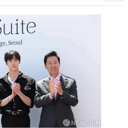
[IPO] 니어스랩 "피지컬 
한패스, 월 송금 60만건 돌
李대통령 "청소년 SNS 
초등학교 앞서 '쾅'…대전 