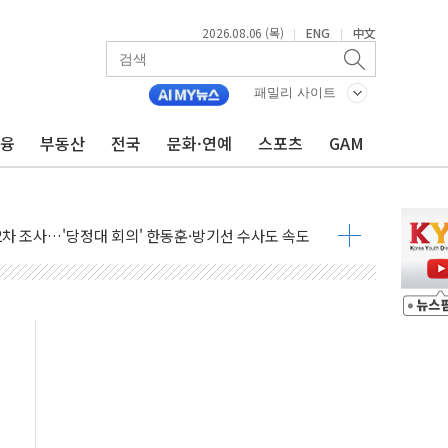
으로 단거리 탄도미사일 발사
2026.08.06 (목)
ENG
中文
|
|
…차량 3대·건물 1동 전소
 준공 10년 이상…리뉴얼이 경쟁력 가른다
패밀리 사이트
감사' 유병호 구속적부심 기각
금융
부동산
전국
문화·연예
스포츠
GAM
경찰수사개혁위에 보완수사권 폐지 우려 전달
에 속수무책… 패트리엇 미사일 지원, 작년의 3분의 1
한 목사 불구속 송치
룡 2차 조사…'당정대 회의' 한동훈·방기선 수사도 속도
에 폭염 절정…서울 한낮 39도
서 불…30여분 만에 진화
' 악연으로 형사사법 틀 바꿔…국민 불안감 가중"
260억원…전년 比 21.2%↑
은 영광…지역펀드 9·10호 확정
상 발사체 발사
상반기 영업이익 2조 돌파