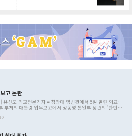
보고 논란
] 유신모 외교전문기자 = 청와대 영빈관에서 5일 열린 외교·
부 부처의 대통령 업무보고에서 정동영 통일부 장관의 '한반도
 구상'과 업무보고 발언이 논란을 빚고 있다. 이날 정 장관의
10
정부 내 조율을 거치지 않은 사안을 정책으로 추진하겠다고 공
는가 하면 사실 관계에 맞지 않은 설명도 있었다. 이재명 대통
로 신중을 기해 달라고 경고했고, 조현 외교부 장관은 '이상
지 최대 흑자