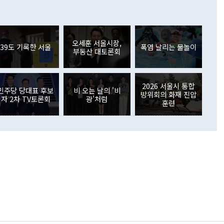
 어떤 희망이라 하더라도 그건 아직 조율되지 않은 방법"이
6000만달러 흑자를 나타냈다. 금융계정 순자산은 6월 중 467
들께서 디스카운트해 주시면 좋겠다"고 선을 그었다. 정 장관
러 증가해 월간 기준 역대 최대 증가 폭을 기록했다. 종전 최대
아 블라디보스토크에서 열리는 '동방경제포럼(EEF)'을 언급하
월(369억9000만달러)을 넘어선 것이다. 직접투자에서는 내국
원에서 (참석을) 검토하고 있다"고 발언한 데 대해서도 조 장관
가 80억1000만달러, 외국인의 국내투자가 46억3000만달러
외교부의 몫"이라며 "아직 거기까지 진도가 나가지 않았다"고
오세훈 서울시장,
. 증권투자에서는 외국인의 국내 주식 매도세가 이어졌다. 외
39도 기록한 서울
폭염 날리는 물놀이
부동산 대토론회
장관이 이날 소개한 대북 구상과 설명은 정부 내 조율을 거치지
주식 투자는 차익실현 매도 등의 영향으로 316억1000만달러
서 문제가 있다. 특히 주적 표현 대체와 국호 사용, 9·19 군
(-310억5000만달러)에 이어 역대 최대 순매도 기록을 다시
 4자회담 추진 등은 통일부 장관이 결정할 사안이 아니어서 월
국인의 국내 채권투자는 세계국채지수(WGBI) 자금 유입에도
이 나오고 있다. 이 대통령은 정 장관의 업무보고를 듣고 난
도래 영향으로 증가 폭이 줄어든 52억9000만달러를 기록했
2026 서울시 통합
무보고에 발표했다고 승인난 건 아니다"라고 재차 확인했다. 정
민주당 당대표 후보
비 오는 날의 '비
 해외 증권투자는 주식을 중심으로 35억6000만달러 증가했
방위회의 화재 진압
자 2차 TV토론회
광'처럼
통은 "정 장관의 발언 내용은 대부분 국가안전보장회의(NSC)
newspim.com
훈련
된 사안이 아닌 정 장관의 개인적 생각에 가깝다"며 "안보 관
이 정부의 공식 정책이 아닌 사안을 추진하겠다고 업무보고를
 면전에서 '국군통수권자가 나서야 한다'고 주장한 것은 심각
 5일 청와대 영빈관에서 열린 통일
 외교 안보 부처 업무보고에서 발언하고 있다. [사진=청와대]
장이 현 시점에서 이미 참고가 될 수 없는 과거의 경험 또는 사
식에 기반하고 있다는 것이다. 정 장관이 주장하는 구상은 급
 있는 북한의 전략과 한반도 및 국제 정세를 전혀 반영하지
 비판이 제기되고 있다. 정 장관이 "흘러간 선(先)비핵화만
현실을 바꾸지 못한다"고 언급한 것은 지금까지의 대북 접근
 있다. 북핵 위기 발발 이후 지금까지 모든 핵 협상에서 한국
북한에 선비핵화를 공식적으로 요구한 적이 없기 때문이다. 지