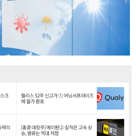
Mute
리스크
퀄리스 52주 신고가 ① 어닝서프라이즈
에 월가 환호
 동력의
[홍콩 대장주] 메이퇀② 실적은 고속 상
승, 밸류는 역대 저점