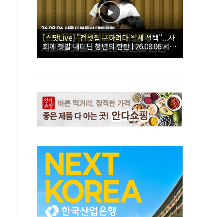
[스팟Live] "전셋집 구하려다 월세 선택"...사
회에 첫발 내디딘 청년의 한탄 | 26.08.06 서울
시 부동산 대토론회