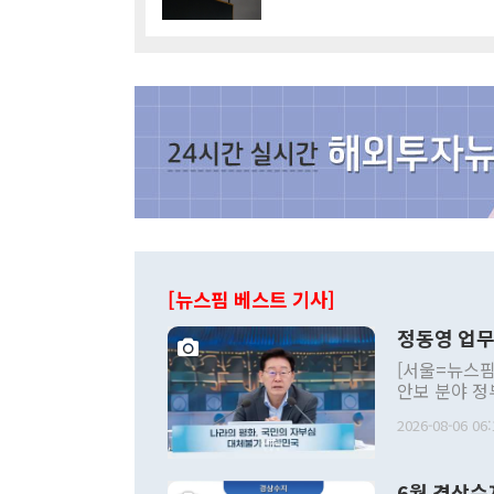
[뉴스핌 베스트 기사]
정동영 업무
[서울=뉴스핌
안보 분야 정
평화공존 발전
2026-08-06 06:
발언 중에는 
언한 것이 있
령은 공개적으
6월 경상수