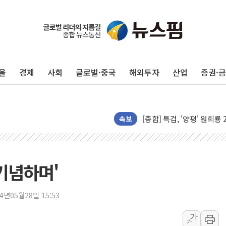
[2보] 북, 원산서 동해상
양주 가전제품 창고서 화재
종로·중구 오피스 78%가
법원, '관저 이전 봐주기 
울
경제
사회
글로벌·중국
해외투자
산업
증권·
성폭력 피해자 보호단체, 
우크라, 러 탄도미사일 공격
"5.18은 북한 지령" 설교
[종합] 특검, '양평' 원희
속보
[내일날씨] 절기상 '입추'
제천 바이오밸리 공장 옥상
개혁신당 "민주, '盧 수사
기념하며'
CJ온스타일, 2분기 영업익 
AI 연산은 포항, 전력 저장
24년05월28일 15:53
[속보] 북, 동해상으로 미
가
가
한국투자증권, 국내 최초 