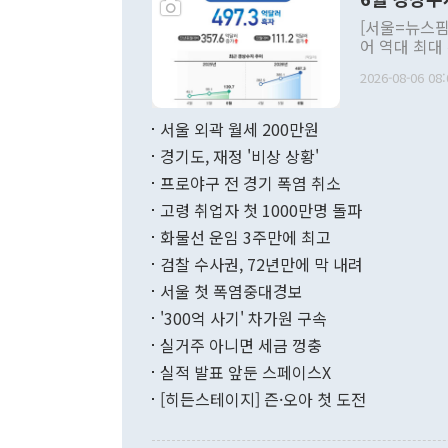
주의적 희망에
관의 대북 정
[서울=뉴스핌
관 부처 장관
어 역대 최대
관의 무리한 
출 호조로 월
다. [정동영 통일부 장관이 지난달 23일 오후 서울 종로구 정부서울청사에
2026-08-06 08:
료=한국은행] 한국은행이 6일 발표한 '2026년 6월 국제수지(잠정)'에
서 취임 1주년 
면 지난 6월
부 장관 권한
1000만달러
서울 외곽 월세 200만원
발전 구상'을
이에 따라 올
적 갈등 해결
경기도, 재정 '비상 상황'
했다. 경상수
결과 혐오의 
9000만달러
프로야구 전 경기 폭염 취소
년간의 CVI
지 기준 상품
고령 취업자 첫 1000만명 돌파
무너졌다고도 
며 월간 기준
현실을 바꾸는
달러로 38.
화물선 운임 3주만에 최고
를 평화 체제
196.9% 급
검찰 수사권, 72년만에 막 내려
함께 4자 대
수출은 160
지만 이 대통
서울 첫 폭염중대경보
(18.6%) 
화공존 정책이
했다. 통관 기
'300억 사기' 차가원 구속
다"고 지적했
(16.4%)
투리가 잡혀 
실거주 아니면 세금 껑충
월(-10억9
쁜 상황이 초
증가와 유류할
실적 발표 앞둔 스페이스X
9·19 군사
기록했지만 
[히든스테이지] 즌·오아 첫 도전
"우리의 선의
로 전환됐다.
으로 약간의 의문
를 기록해 전
관은 업무보고
는 배당수입