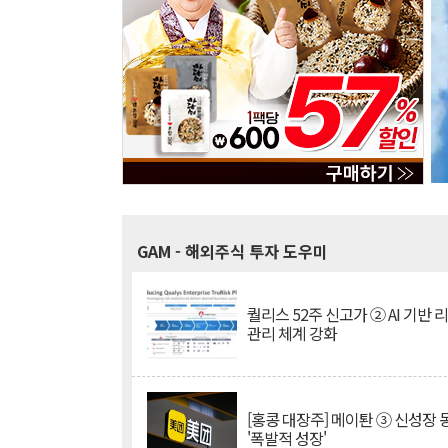
GAM
- 해외주식 투자 도우미
퀄리스 52주 신고가 ② AI 기반 
관리 체계 강화
[홍콩 대장주] 메이퇀 ③ 신성장
'폭발적 성장'