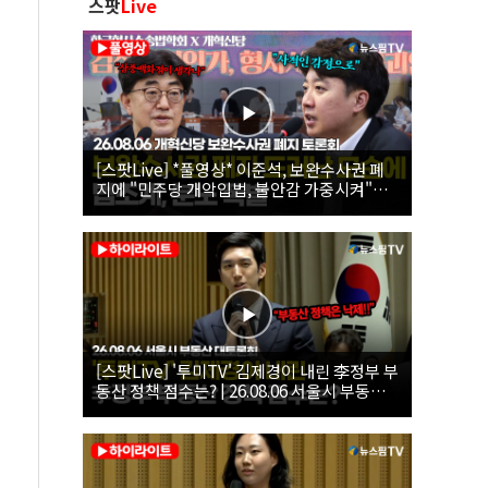
스팟
Live
[스팟Live] *풀영상* 이준석, 보완수사권 폐
지에 "민주당 개악입법, 불안감 가중시켜"｜
26.08.06 개혁신당 보완수사권 폐지 토론회
[스팟Live] '투미TV' 김제경이 내린 李정부 부
동산 정책 점수는? | 26.08.06 서울시 부동산
대토론회