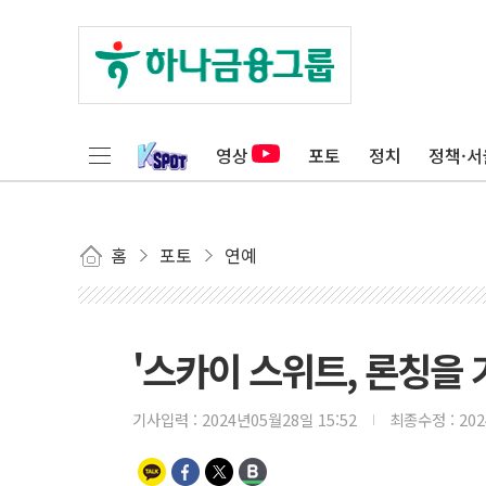
영상
포토
정치
정책·서
홈
포토
연예
'스카이 스위트, 론칭을 
기사입력 :
2024년05월28일 15:52
최종수정 :
20