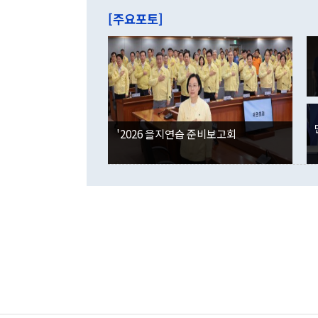
주의에 근거한
줄면서 25억
[주요포토]
라며 "여러분
억1000만달
이 9월 러시
였던 올해 3
며 "정부 차
인의 해외투자
은 "그것은 
각각 증가했다
잘랐다. 정 
국인의 국내 
않았다는 점에
감소하며 전월
사합의 복원,
경신했다. 외
권이라는 지적
분기 말 만기
뒤 "여기 업
다. 내국인의
'2026 을지연습 준비보고회
부의 한 소식
다. eoyn2@
를 거쳐 결정
련 부처 장관
하고 대통령의
한 문제"라고 지적했다. 이재명 대통령이
외교 국방 등
2026.08.05 ◆시대착오적 접근, 대북 인식 오류 더욱 문제인 것은 정 장관
의 이같은 주
실과 다른 인
격히 변화하고
못하고 있다는
되뇌는 것은 
법을 호도하고
이나 미국은 