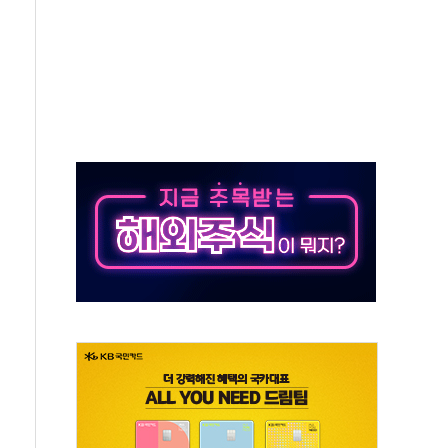
AI 자율비행 기술로 글로벌 방산 시장 공략"
파
제한, 형평성·여론 고려해야…충분한 사회적 논의 주문"
중구서 시내버스 등 3중 추돌·1명 부상