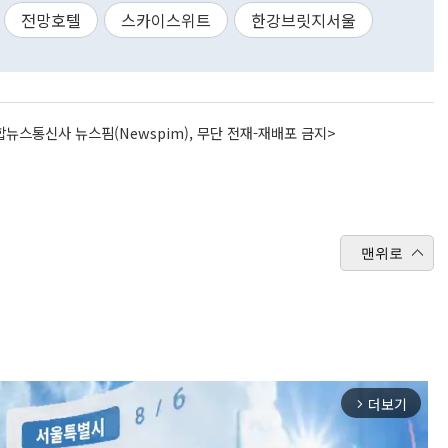
전망호텔
스카이스위트
한강브릿지서울
뉴스통신사 뉴스핌(Newspim), 무단 전재-재배포 금지>
맨위로
더보기
arrow_forward_ios