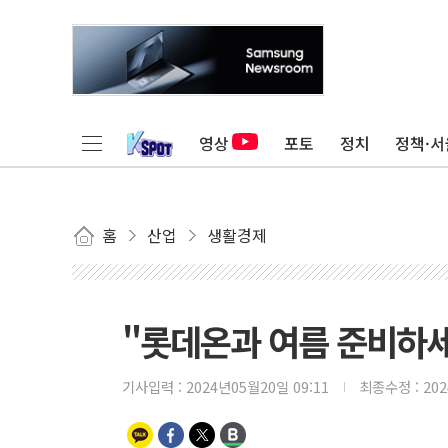
영상
포토
정치
정책·서
홈
산업
생활경제
"롯데온과 여름 준비하세
기사입력 :
2024년05월20일 09:11
최종수정 :
20