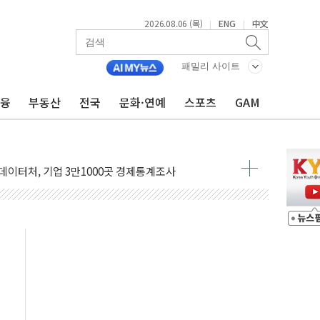
2026.08.06 (목)
ENG
中文
|
|
본·동남아 사업 확대
 주택수요 위축 우려"
패밀리 사이트
 가압류 결정…4자 연합 균열 조짐
금융
부동산
전국
문화·연예
스포츠
GAM
벌 신작 라인업 공개
리빙 최대 50% 할인
 비상! 수족구병이 다시 유행합니다.
.데이터처, 기업 3만1000곳 경제통계조사
 실사격…미 해병대, 한반도 지형서 FPV 공격훈련 공개
 아닌 담합…76조2000억 입찰 영향"
 넘긴 세라젬…공정위 과징금 4억3200만원
'슈퍼을' 5곳 선정...소부장 핵심기업 추가 육성
용품 등 94개 제품 안전기준 '부적합'
'다산점' 열어
…식약처 AI 심사·소방청 119안심콜 영문 영상 제작