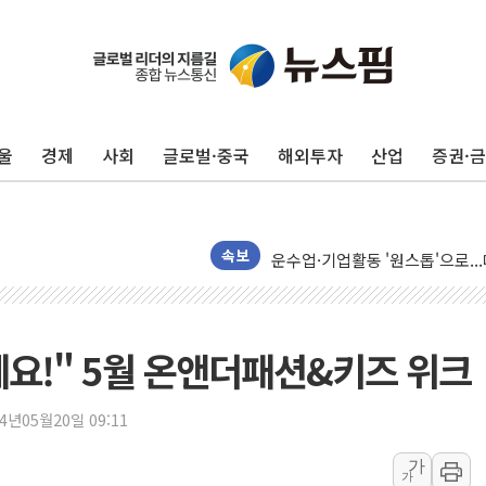
서연컴퍼니, 시드 투자 유치…일
피치 "韓 코스피 약세 장기화 시
법원, 한미 임주현 지분 100억
울
경제
사회
글로벌·중국
해외투자
산업
증권·
엔씨, '게임스컴 2026'서 글로
롯데백화점, '홈스타일링 페어'…
[AI 카드뉴스] 어린이집·유치원
운수업·기업활동 '원스톱'으로..
속보
[르포] 폭염 속 '자폭 드론' 첫
공정위 "국고채 PD 15곳, 관행
중소기업 기술자료 중국 계열사에
요!" 5월 온앤더패션&키즈 위크
정부, 한화오션·에코프로비엠 등 
국표원, 해외직구 물놀이기구·유아
24년05월20일 09:11
쉐이크쉑, 남양주 현대아울렛에 
가
가
정부혁신 우수사례 세계에 알린다