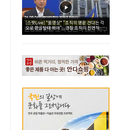
[스팟Live] *풀영상* "조직의 명운 건다는 각
오로 환골탈태 해야"...경찰 조직의 전면적 쇄
신 촉구한 한병도 | 26.08.06 더불어민주당 정
책조정회의