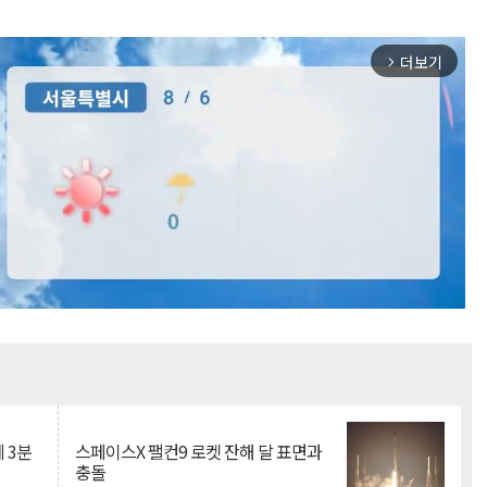
더보기
arrow_forward_ios
Mute
 3분
스페이스X 팰컨9 로켓 잔해 달 표면과
충돌