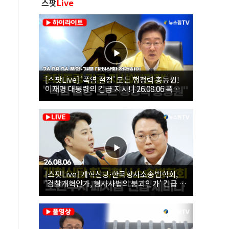
스팟
Live
[스팟Live] '폭염 절정' 모든 행정력 총동원!
이재명 대통령의 긴급 지시! | 26.08.06 폭염•
가뭄 대처상황 점검회의
[스팟Live] 개혁신당·한국형사소송법학회,
'검찰개혁인가, 형사사법의 붕괴인가' 긴급 세
미나｜26.08.06