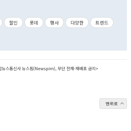
할인
롯데
행사
다양한
트렌드
뉴스통신사 뉴스핌(Newspim), 무단 전재-재배포 금지>
맨위로