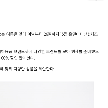
부모가 정부24에서 자녀 출입국
소방청, 전국 시·도 구급과장 
'달라진 임신·출산·육아 지원 
정청래 "2차 TV토론으로 게임 
오는 여름을 맞아 이날부터 26일까지 '5월 온앤더패션&키즈
윤상현, 사관학교 통합 비판…"
펄어비스, 붉은사막 영상 콘테스트
 육아용품 브랜드까지 다양한 브랜드를 모아 행사를 준비했으
60% 할인 판매한다.
에 맞춰 다양한 상품을 제안한다.