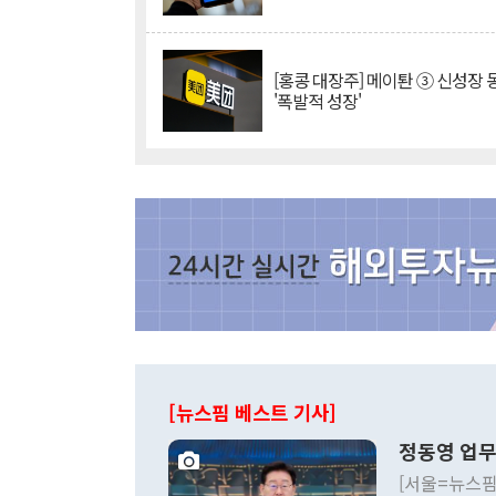
[홍콩 대장주] 메이퇀 ③ 신성장
'폭발적 성장'
[뉴스핌 베스트 기사]
정동영 업무
[서울=뉴스핌