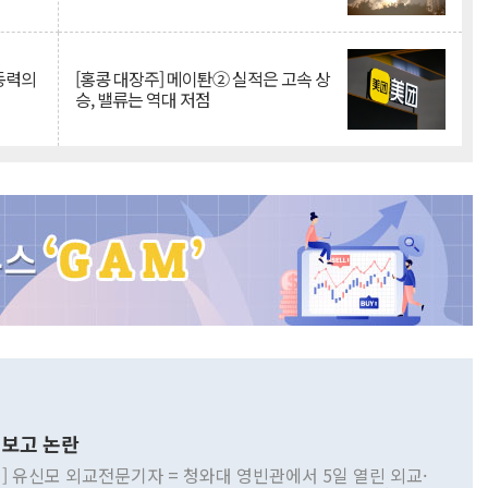
 동력의
[홍콩 대장주] 메이퇀② 실적은 고속 상
승, 밸류는 역대 저점
보고 논란
] 유신모 외교전문기자 = 청와대 영빈관에서 5일 열린 외교·