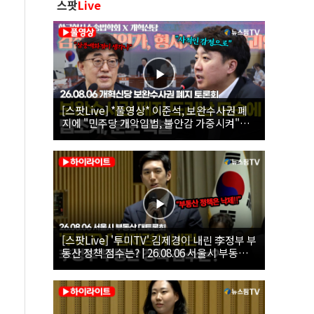
스팟
Live
[스팟Live] *풀영상* 이준석, 보완수사권 폐
지에 "민주당 개악입법, 불안감 가중시켜"｜
26.08.06 개혁신당 보완수사권 폐지 토론회
[스팟Live] '투미TV' 김제경이 내린 李정부 부
동산 정책 점수는? | 26.08.06 서울시 부동산
대토론회