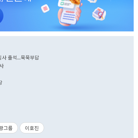
심사 출석...묵묵부답
사
장
광그룹
이호진