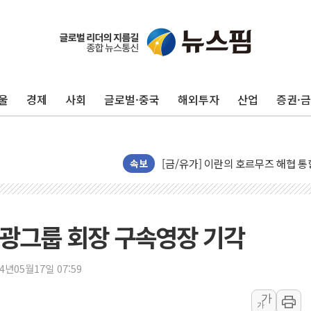
트럼프, '원정출산 시민권 차단' 
트럼프 "이란전 조만간 끝날 것"…
울
경제
사회
글로벌·중국
해외투자
산업
증권·
현대리바트, 원가 개선으로 실적 방
"세금 부담 덜자"…비거주 1주택자
세금 부담 커진 고가 1주택자…맞
[금/유가] 이란의 호르무즈 해협 통
속보
뉴욕증시, 유가·금리 부담에 하락…
이란, 오만과 호르무즈 해협 재개방 
[민주 당권주자 일정] 송영길·정청래
 태광그룹 회장 구속영장 기각
李대통령, 오늘 부동산 정책 점검 
[오늘의 정치일정] 8월 7일(금)
24년05월17일 07:59
[오늘의 국회일정] 상임위·세미나·기
가
가
이란, 美·이스라엘 선박 호르무즈 