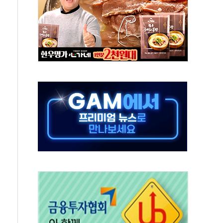
분 상승… "2분기 기업 순이익 21% 증가" 전망
으로 나토 회원국 공격 검토… 거짓 깃발 작전"
 재회…로봇·AI 데이터센터·모빌리티 구체화
나·아이온큐·도어대시↑ VS 샌디스크·피그마·앱러빈↓
급 반대…상법·자본시장법 개정 논의"
주 차익실현 속 혼조세...웨스턴디지털·샌디스크↓
사에 긴급 안보 점검회의