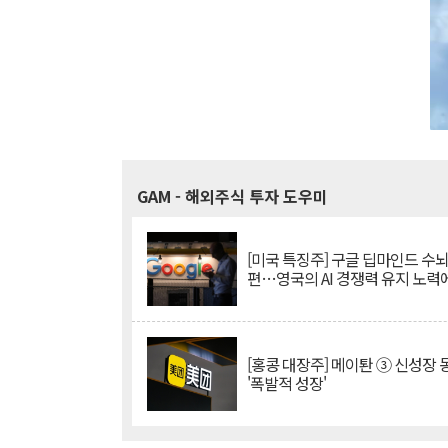
GAM
- 해외주식 투자 도우미
[미국 특징주] 구글 딥마인드 수
편…영국의 AI 경쟁력 유지 노력
[홍콩 대장주] 메이퇀 ③ 신성장
'폭발적 성장'