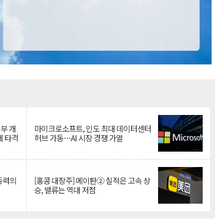
Mute
뇌부 개
마이크로소프트, 인도 최대 데이터센터
에 타격
허브 가동…AI 시장 경쟁 가열
 동력의
[홍콩 대장주] 메이퇀② 실적은 고속 상
승, 밸류는 역대 저점