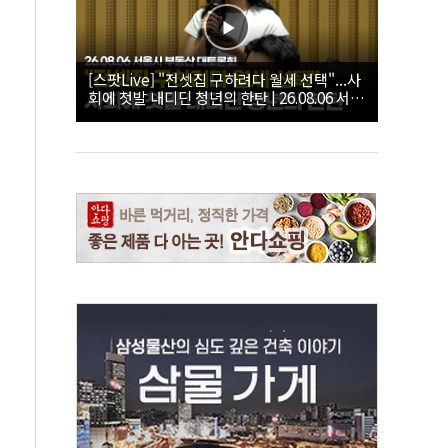
[스팟Live] "전셋집 구하려다 월세 선택"...사
회에 첫발 내디딘 청년의 한탄 | 26.08.06 서울
시 부동산 대토론회