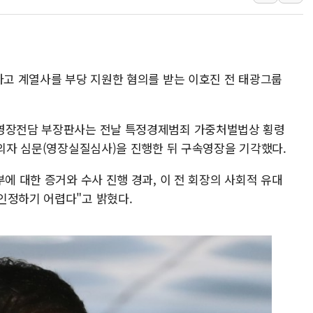
유럽증시, 견조한 실적 소화하며 대부
리투아니아 국방 "러, 우크라 드론
구광모, 내주 실리콘밸리서 젠슨 황
하고 계열사를 부당 지원한 혐의를 받는 이호진 전 태광그룹
뉴욕증시 개장 전 특징주...모더
김정관 장관 "영업이익 N% 성과
뉴욕증시 프리뷰, 미 주가선물 AI
 영장전담 부장판사는 전날 특정경제범죄 가중처벌법상 횡령
청와대, 북한 단거리 탄도미사일 발
피의자 심문(영장실질심사)을 진행한 뒤 구속영장을 기각했다.
부에 대한 증거와 수사 진행 경과, 이 전 회장의 사회적 유대
인정하기 어렵다"고 밝혔다.