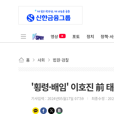
영상
포토
정치
정책·서
홈
사회
법원·검찰
'횡령·배임' 이호진 前
기사입력 :
2024년05월17일 07:59
최종수정 :
20