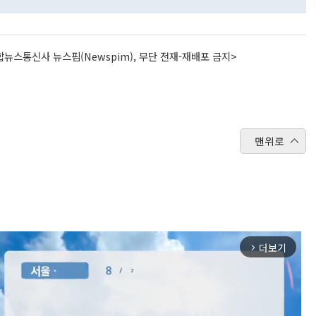
뉴스통신사 뉴스핌(Newspim), 무단 전재-재배포 금지>
맨위로
더보기
arrow_forward_ios