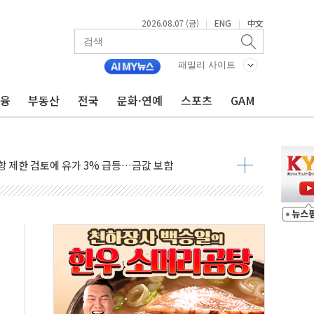
2026.08.07 (금)
ENG
中文
|
|
행정명령 서명…출생시민권 제한 재시동
패밀리 사이트
군수품 부족설 일축 "막대한 무기 보유"
금융
부동산
전국
문화·연예
스포츠
GAM
어…다음 과제는 '외형 확대'
 귀환 조짐에 전월세시장 '긴장'
교환·재매수·다운사이징 '저울질'
항 제한 검토에 유가 3% 급등…금값 보합
다우 5거래일 랠리 '마침표'
합의 막바지.."美와 직접 협상 없어"
·김민석 후보 - 8월 7일
2차 회의…주택 공급 대책 막바지 조율할 듯
자회견·주요 정당 - 8월 7일
통항 제한 추진…美 "통행 막을 권한 없어"