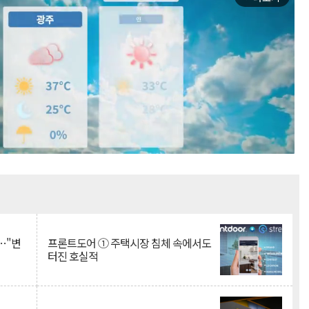
Mute
…"변
프론트도어 ① 주택시장 침체 속에서도
터진 호실적