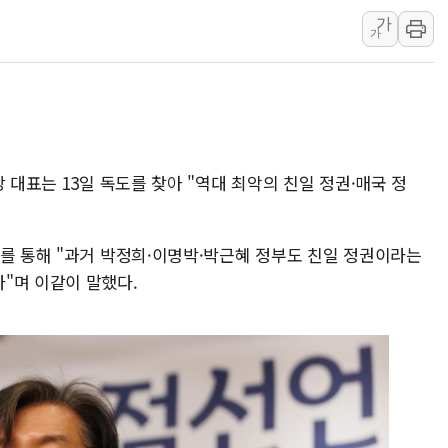
가
프롬바이오, 10일 거래 재
가
NH농협생명, 농작업 중 온
아바코, 2분기 매출 120억원
랩지노믹스 "디엑솜과 美 암
보로노이, 폐암 치료제 'VRN
푸본현대생명, 육군 3군단과
 대표는 13일 독도를 찾아 "역대 최악의 친일 정권·매국 정
교보생명, '교보K-맞춤건강
벼랑 끝 선 '동전주' 무더기
서를 통해 "과거 박정희·이명박·박근혜 정부도 친일 정권이라는
1순위보다 낮은 특별공급 
"며 이같이 말했다.