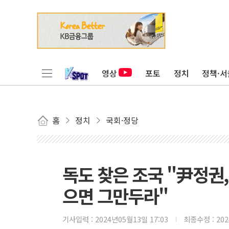
영상
포토
정치
정책·서
홈
정치
국회·정당
독도 찾은 조국 "尹정권,
으면 그만두라"
기사입력 :
2024년05월13일 17:03
최종수정 :
20