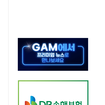
개…"재무구조 개편"
열질환 보장…폭염기 신속 보상 강화
 진단 분야 독점 라이선스 계약"
11' 캐나다 IND 신청
 군 장병 금융교육·전역 지원 협약
보험' 6개월 배타적사용권 획득
 상폐 위기…관리종목 우려 지정예고 총 63개
경쟁률… 실수요자 관심