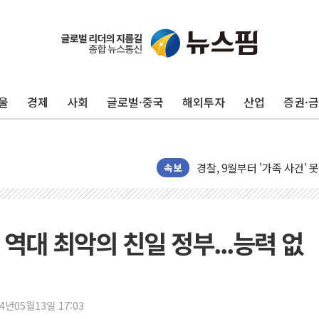
울
경제
사회
글로벌·중국
해외투자
산업
증권·
후티 반군, 예멘 정부군과 
42.5도 역대급 폭염…동물
경찰, 9월부터 '가족 사건'
포스코홀딩스, 포스코인터·D
속보
태국 학교서 중학생 총기 난사
40.2도 찍은 서울 등 폭염
"文정부 악몽 재현 안돼"..
 역대 최악의 친일 정부...능력 없
신세계사이먼 '대구 프리미엄 
李대통령, 호우 피해 경북 
'변기 수리' 집주인에게 흉기
24년05월13일 17:03
워트, 상반기 영업이익 30