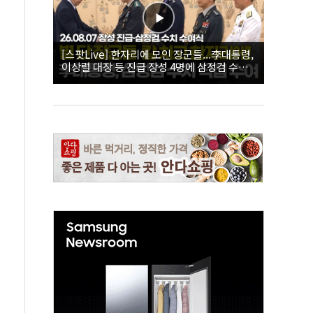
[스팟Live] 한자리에 모인 장군들...李대통령,
이상렬 대장 등 진급 장성 4명에 삼정검 수치
직접 수여｜26.08.07 장성 진급·삼정검 수치
수여식