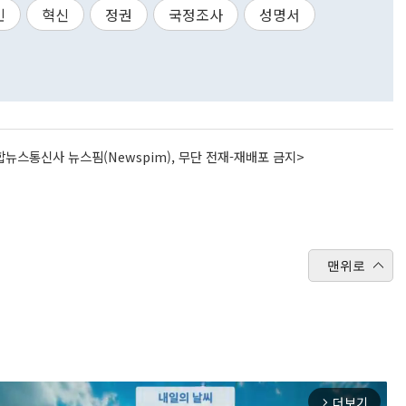
민
혁신
정권
국정조사
성명서
뉴스통신사 뉴스핌(Newspim), 무단 전재-재배포 금지>
맨위로
더보기
arrow_forward_ios