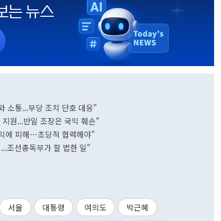
 소통...부당 조치 단호 대응"
지원...반일 조장은 국익 훼손"
국익에 피해…초당적 협력해야"
...조선총독부가 할 법한 일"
서울
대통령
여의도
박근혜