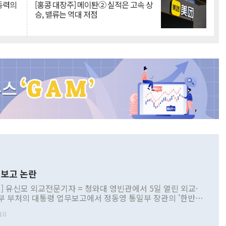
 동력의
[홍콩 대장주] 메이퇀② 실적은 고속 상
승, 밸류는 역대 저점
보고 논란
] 유신모 외교전문기자 = 청와대 영빈관에서 5일 열린 외교·
부 부처의 대통령 업무보고에서 정동영 통일부 장관의 '한반도
 구상'과 업무보고 발언이 논란을 빚고 있다. 이날 정 장관의
10
정부 내 조율을 거치지 않은 사안을 정책으로 추진하겠다고 공