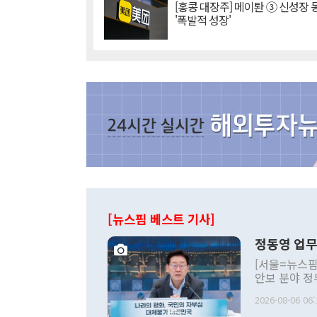
[홍콩 대장주] 메이퇀 ③ 신성장
'폭발적 성장'
[뉴스핌 베스트 기사]
정동영 업무
[서울=뉴스핌
안보 분야 정
평화공존 발전
2026-08-06 06:
발언 중에는 