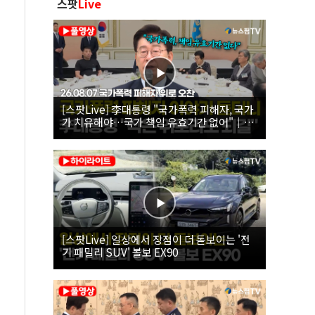
스팟
Live
[스팟Live] 李대통령 "국가폭력 피해자, 국가
가 치유해야…국가 책임 유효기간 없어"｜
26.08.07 국가폭력 피해자 위로 오찬
[스팟Live] 일상에서 장점이 더 돋보이는 '전
기 패밀리 SUV' 볼보 EX90