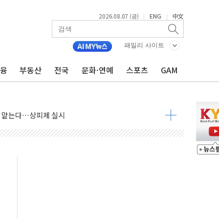
2026.08.07 (금)
ENG
中文
|
|
패밀리 사이트
금융
부동산
전국
문화·연예
스포츠
GAM
사우디 동시 공격… 위기 고조되는 또 다른 중동 화약고
들도 특별식으로 여름나기 [뉴스핌 줌인]
 못 맡는다…상피제 실시
X 지분 일부 매각
...최소 7명 사망
중대경보 해제…누적 온열질환자 2872명
.李 부동산 세제안에 與 내부서 '총선·대선 직격탄' 우려
아울렛' 건립 '본궤도'
안동·의성 특별재난지역 선포
 휘두른 30대 세입자…경찰, 현행범 체포
억원