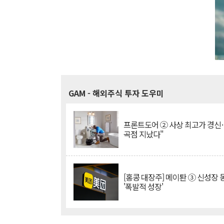
GAM
- 해외주식 투자 도우미
프론트도어 ② 사상 최고가 경신
곡점 지났다"
[홍콩 대장주] 메이퇀 ③ 신성장
'폭발적 성장'