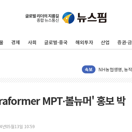
울
경제
사회
글로벌·중국
해외투자
산업
증권·
워트, 상반기 영업
프롬바이오, 10일
NH농협생명, 농작
속보
아바코, 2분기 매출
랩지노믹스 "디엑솜
보로노이, 폐암 치료
aformer MPT∙볼뉴머' 홍보 박
푸본현대생명, 육군
교보생명, '교보K
벼랑 끝 선 '동전
24년05월13일 10:59
1순위보다 낮은 