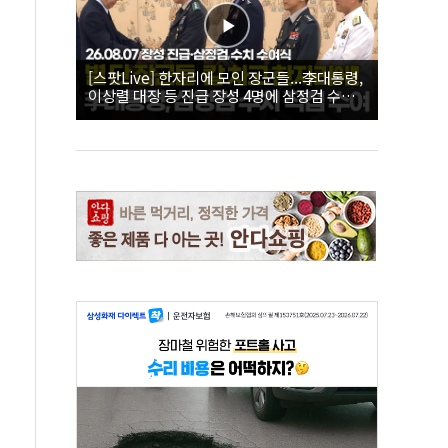
[스팟Live] 한자리에 모인 장군들...李대통령,
이상렬 대장 등 진급 장성 4명에 삼정검 수치
직접 수여｜26.08.07 장성 진급·삼정검 수치
수여식