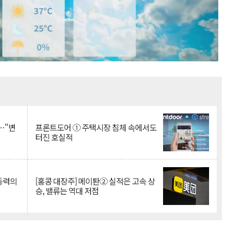
Mute
…"변
프론트도어 ① 주택시장 침체 속에서도
터진 호실적
 동력의
[홍콩 대장주] 메이퇀② 실적은 고속 상
승, 밸류는 역대 저점