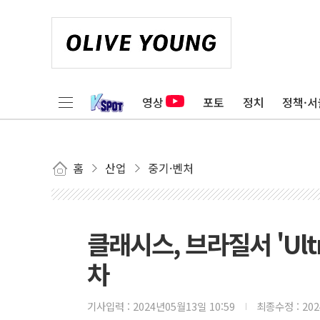
영상
포토
정치
정책·서
홈
산업
중기·벤처
클래시스, 브라질서 'Ultr
차
기사입력 :
2024년05월13일 10:59
최종수정 :
20