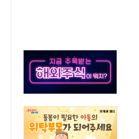
만의 신' 26일 출시, 유저의 캐릭터가 AI로 플레이한다
 만으로 혜택 얻는 피드코인 이벤트 진행
 정상화시 5년 내 9만가구 순증...이주 대란도 제한적
위원회
 3파전…한화·흥국·한투 참여
D직 주 52시간제 개선해야…기술격차 확대 막아야"
임금협약 타결…연봉 6.3% 인상
실리카겔 등 8~9월 공연 라인업 공개
31년까지 3개 보급단 '1등급 스마트 물류센터' 전환
 외벽 테라스 떨어져…SK에코플랜트 "전수 조사"