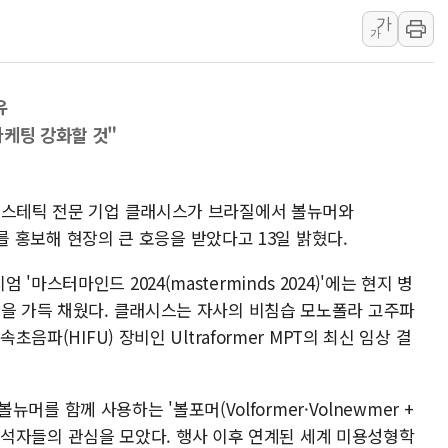
컴투스 '제우스: 오
가
가
네이버 클립, 시청
서울 재건축·재개발
[인사] 공정거래
유
마케팅 강화할 것"
KDB생명 본입찰
반도체공학회 "R&
카카오, 2026년 
에스테틱 전문 기업 클래시스가 브라질에서 볼뉴머와
현대카드, 박재범·
스)를 홍보해 현장의 큰 호응을 받았다고 13일 밝혔다.
[르포] 육군, 20
마스터마인드 2024(masterminds 2024)'에는 현지 병
송도 신축 아파트서
장을 가득 채웠다. 클래시스는 자사의 비침습 모노폴라 고주파
초음파(HIFU) 장비인 Ultraformer MPT의 최신 임상 결
 볼뉴머를 함께 사용하는 '볼포머(Volformer·Volnewmer +
행돼 참석자들의 관심을 모았다. 행사 이후 연계된 세계 미용성형학