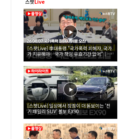
스팟
Live
[스팟Live] 李대통령 "국가폭력 피해자, 국가
가 치유해야…국가 책임 유효기간 없어"｜
26.08.07 국가폭력 피해자 위로 오찬
[스팟Live] 일상에서 장점이 더 돋보이는 '전
기 패밀리 SUV' 볼보 EX90