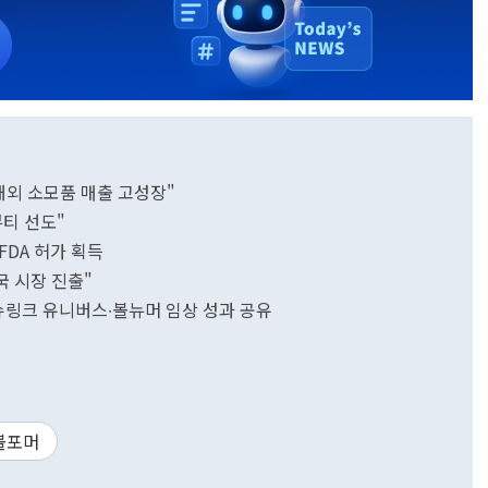
해외 소모품 매출 고성장"
뷰티 선도"
FDA 허가 획득
국 시장 진출"
 슈링크 유니버스∙볼뉴머 임상 성과 공유
볼포머