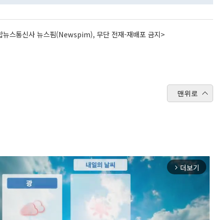
뉴스통신사 뉴스핌(Newspim), 무단 전재-재배포 금지>
맨위로
더보기
arrow_forward_ios