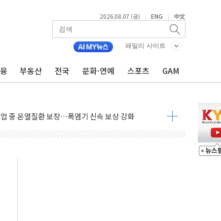
2026.08.07 (금)
ENG
中文
|
|
패밀리 사이트
금융
부동산
전국
문화·연예
스포츠
GAM
이익 30억원
 거래 재개…"재무구조 개편"
업 중 온열질환 보장…폭염기 신속 보상 강화
 120억원
과 美 암 진단 분야 독점 라이선스 계약"
제 'VRN11' 캐나다 IND 신청
 3군단과 군 장병 금융교육·전역 지원 협약
-맞춤건강보험' 6개월 배타적사용권 획득
주' 무더기 상폐 위기…관리종목 우려 지정예고 총 63개
특별공급 경쟁률… 실수요자 관심