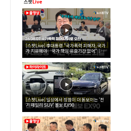
스팟
Live
[스팟Live] 李대통령 "국가폭력 피해자, 국가
가 치유해야…국가 책임 유효기간 없어"｜
26.08.07 국가폭력 피해자 위로 오찬
[스팟Live] 일상에서 장점이 더 돋보이는 '전
기 패밀리 SUV' 볼보 EX90