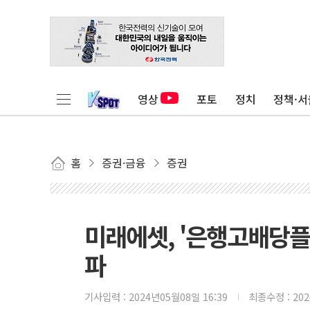
영상
포토
정치
정책·서
홈
증권·금융
증권
미래에셋, '은행고배당플러
파
기사입력 :
2024년05월08일 16:39
최종수정 :
20