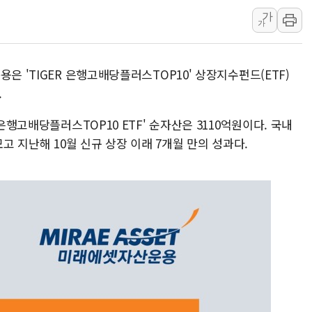
가
트럼프 "금리 내려야"…파월 때와 달리 워시엔 톤 낮춰
가
특정 정치인 측근 포항시 정책특보 내정설...포항시 '시끌'
李 "해남 태양광, 대한민국 다음 100년 밑거름…수도권 집
은 'TIGER 은행고배당플러스TOP10' 상장지수펀드(ETF)
李 대통령, '6시간 마라톤 부동산 2차 회의' 주재… "전폭
.
트럼프, 中 겨냥 폴리실리콘 관세 15% 부과…美 태양광주
[사진] 빈살만과 에르도안의 만남
은행고배당플러스TOP10 ETF' 순자산은 3110억원이다. 국내
모고 지난해 10월 신규 상장 이래 7개월 만의 성과다.
이란와이어 "이란 최고지도자 위독…곧 사망해도 놀랍지 