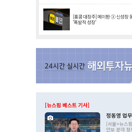
[홍콩 대장주] 메이퇀 ③ 신성장
'폭발적 성장'
[뉴스핌 베스트 기사]
정동영 업무
[서울=뉴스핌
안보 분야 정