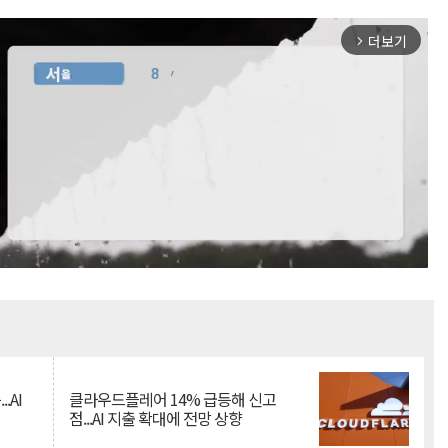
더보기
arrow_forward_ios
Mute
.AI
클라우드플레어 14% 급등해 신고
점...AI 지출 확대에 전망 상향