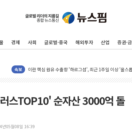
유럽증시, 美 고용 예상 밖 부진에 연준 금리 인상 가능성 
미 연준 매파 기세 꺾이나…고용 감소에 9월 동결 전망 우
울
경제
사회
글로벌·중국
해외투자
산업
증권·
[종합] 이슬람 수니파 3국, '공동방위협정' 체결… 이스라
트럼프, 백신·자폐증 행정명령 검토…"이르면 다음 주"
美 항소법원, 백악관 무도회장 공사 중단 명령…트럼프 제
이란 핵심 원유 수출항 '하르그섬', 최근 1주일 이상 '올스
속보
美 고용 쇼크에 엔화 장중 급등…시장은 "또 개입했나" 촉
[AI MY 뉴스] 뉴욕 반도체주 프리뷰...美 고용 쇼크에 반도
뉴욕증시 프리뷰, 美 고용 쇼크에 금리 인상 우려 후퇴…나
스TOP10' 순자산 3000억 돌
[종합] 美 7월 고용 2만3000명 감소 '쇼크'…9월 금리 인
[사진] 이슬람 수니파 3개국, 공동방위협정 체결
뉴욕증시 개장 전 특징주...아틀라시안·클라우드플레어
24년05월08일 16:39
보훈부, 미 DPAA와 MOU… "6·25 미군 실종자 7359명