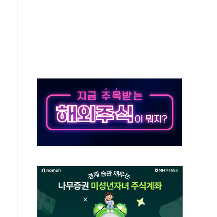
중 완화 전환점"
적 공급 확대·속도전 총력"
 급등
않아"