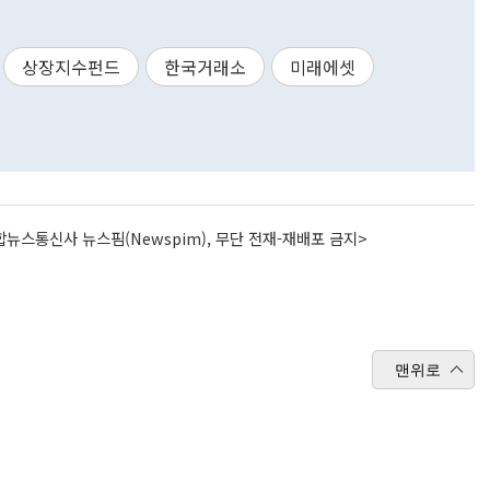
상장지수펀드
한국거래소
미래에셋
뉴스통신사 뉴스핌(Newspim), 무단 전재-재배포 금지>
맨위로