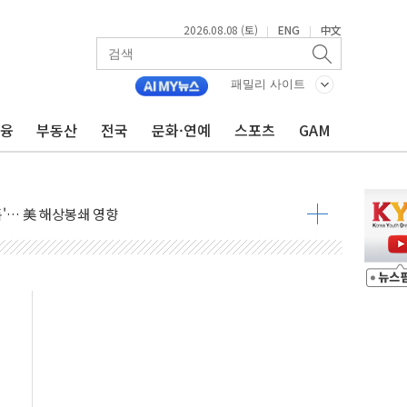
2026.08.08 (토)
ENG
中文
|
|
낮아지며 상승… STOXX 600 지수는 나흘 연속 최고치
패밀리 사이트
세
금융
부동산
전국
문화·연예
스포츠
GAM
엘·이란 위협에 맞설 자체 억지력 강화
동
톱'… 美 해상봉쇄 영향
각
체주 '활짝'
스닥 선물 1%대 상승
상 기대 후퇴
·태양광주↑ VS 트레이드데스크·웬디스↓
 끝까지 찾겠다"