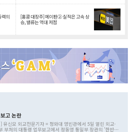
 동력의
[홍콩 대장주] 메이퇀② 실적은 고속 상
승, 밸류는 역대 저점
보고 논란
] 유신모 외교전문기자 = 청와대 영빈관에서 5일 열린 외교·
부 부처의 대통령 업무보고에서 정동영 통일부 장관의 '한반도