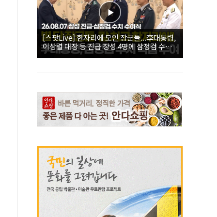
[스팟Live] 한자리에 모인 장군들...李대통령,
이상렬 대장 등 진급 장성 4명에 삼정검 수치
직접 수여｜26.08.07 장성 진급·삼정검 수치
수여식