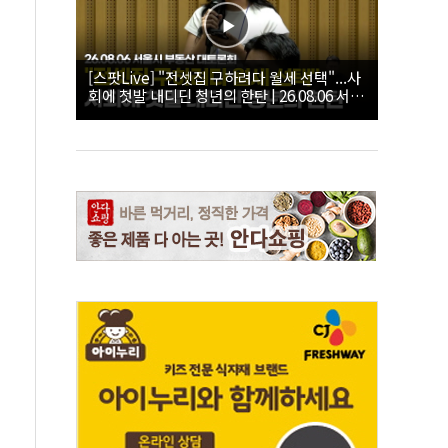
[스팟Live] "전셋집 구하려다 월세 선택"...사
회에 첫발 내디딘 청년의 한탄 | 26.08.06 서울
시 부동산 대토론회