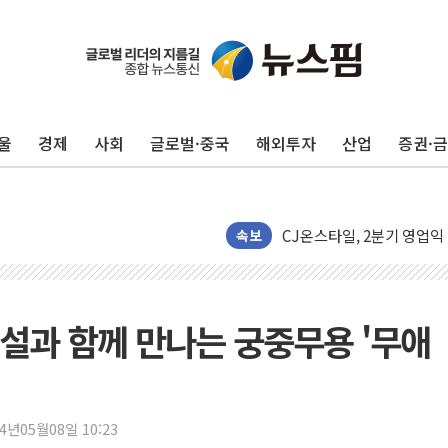
"5.18은 북한 지령" 설교
[종합] 특검, '양평' 원희
[내일날씨] 절기상 '입추'
울
경제
사회
글로벌·중국
해외투자
산업
증권·
제천 바이오밸리 공장 옥상
개혁신당 "민주, '盧 수사
CJ온스타일, 2분기 영업익 
AI 연산은 포항, 전력 저장
속보
[속보] 북, 동해상으로 미
한국투자증권, 국내 최초 
[IPO] 니어스랩 "피지컬 
설과 함께 만나는 궁중무용 '무애
한패스, 월 송금 60만건 돌
李대통령 "청소년 SNS 
초등학교 앞서 '쾅'…대전 
24년05월08일 10:23
중소기업계 "세제개편안 기