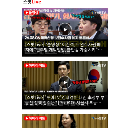
스팟
Live
[스팟Live] *풀영상* 이준석, 보완수사권 폐
지에 "민주당 개악입법, 불안감 가중시켜"｜
26.08.06 개혁신당 보완수사권 폐지 토론회
[스팟Live] '투미TV' 김제경이 내린 李정부 부
동산 정책 점수는? | 26.08.06 서울시 부동산
대토론회