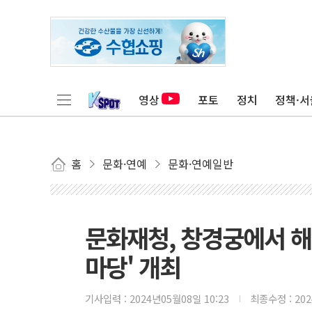
영상
포토
정치
정책·서
홈
문화·연예
문화·연예일반
문화재청, 창경궁에서 해
마당' 개최
기사입력 :
2024년05월08일 10:23
최종수정 :
20