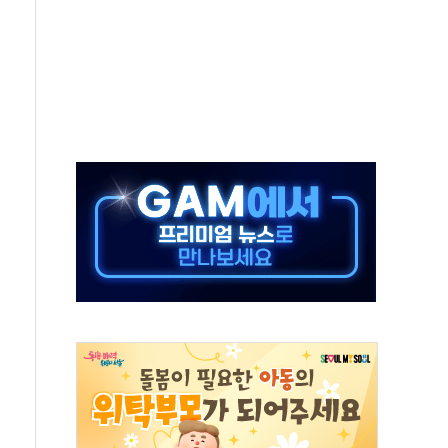
 오른다"…서울시 부동산 토론회서 쏟아진 우려
컵 파리서 개막
2차 회의"…주택 공급 방안 논의한다
2136억원
, 중고령층엔 안정을"…세대상생 일자리 특위 출범
16% 증가…역대 2분기 최대 실적