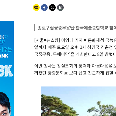
종로구립궁중무용단·한국예술종합학교 참
[서울=뉴스핌] 이영태 기자 = 문화재청 궁
일까지 매주 토요일 오후 3시 창경궁 경춘
궁중무용, 무애마당'을 개최한다고 8일 밝혔다
이번 행사는 왕실문화의 품격과 아름다움을 보
껴졌던 궁중문화를 보다 쉽고 친근하게 접할 