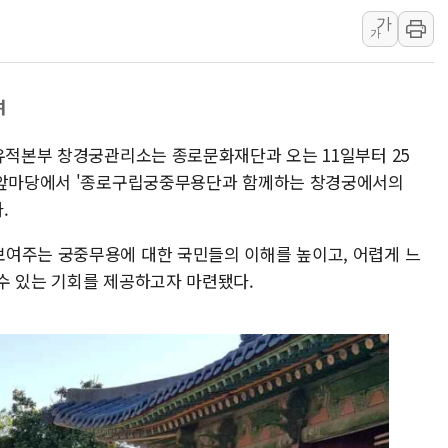
가
"전월세 대책 없고 집값만
가
배틀그라운드 모바일 월드
청와대 "내일 부동산 점검 
여
케이피에프, 2분기 매출액 
국민통합위 "청년엔 기회를
능유적본부 창경궁관리소는 종로문화재단과 오는 11일부터 25
레드캡투어, 2분기 영업익 
전 앞마당에서 '종로구립궁중무용단과 함께하는 창경궁에서의
.
여주는 궁중무용에 대한 국민들의 이해를 높이고, 어렵게 느
수 있는 기회를 제공하고자 마련됐다.