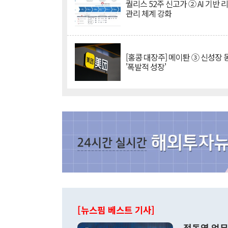
퀄리스 52주 신고가 ② AI 기반 
관리 체계 강화
[홍콩 대장주] 메이퇀 ③ 신성장
'폭발적 성장'
[뉴스핌 베스트 기사]
정동영 업무