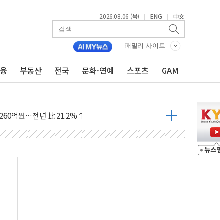
2026.08.06 (목)
ENG
中文
|
|
한 목사 불구속 송치
룡 2차 조사…'당정대 회의' 한동훈·방기선 수사도 속도
패밀리 사이트
에 폭염 절정…서울 한낮 39도
금융
부동산
전국
문화·연예
스포츠
GAM
서 불…30여분 만에 진화
' 악연으로 형사사법 틀 바꿔…국민 불안감 가중"
260억원…전년 比 21.2%↑
은 영광…지역펀드 9·10호 확정
상 발사체 발사
상반기 영업이익 2조 돌파
AI 자율비행 기술로 글로벌 방산 시장 공략"
파
제한, 형평성·여론 고려해야…충분한 사회적 논의 주문"
중구서 시내버스 등 3중 추돌·1명 부상
본방향 공감...현장 목소리 반영되길"