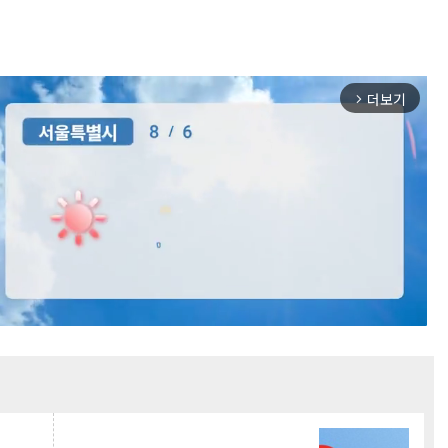
더보기
arrow_forward_ios
Mute