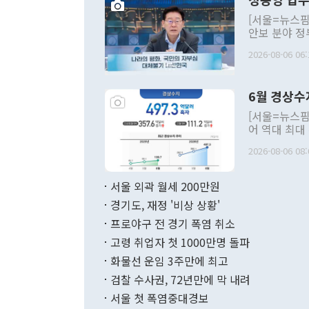
[서울=뉴스핌
안보 분야 정
평화공존 발전
2026-08-06 06:
발언 중에는 
언한 것이 있
령은 공개적으
6월 경상수
주의적 희망에
관의 대북 정
[서울=뉴스핌
관 부처 장관
어 역대 최대
관의 무리한 
출 호조로 월
다. [정동영 통일부 장관이 지난달 23일 오후 서울 종로구 정부서울청사에
2026-08-06 08:
료=한국은행] 한국은행이 6일 발표한 '2026년 6월 국제수지(잠정)'에
서 취임 1주년 
면 지난 6월
부 장관 권한
1000만달러
서울 외곽 월세 200만원
발전 구상'을
이에 따라 올
적 갈등 해결
경기도, 재정 '비상 상황'
했다. 경상수
결과 혐오의 
9000만달러
프로야구 전 경기 폭염 취소
년간의 CVI
지 기준 상품
고령 취업자 첫 1000만명 돌파
무너졌다고도 
며 월간 기준
현실을 바꾸는
달러로 38.
화물선 운임 3주만에 최고
를 평화 체제
196.9% 급
검찰 수사권, 72년만에 막 내려
함께 4자 대
수출은 160
지만 이 대통
서울 첫 폭염중대경보
(18.6%) 
화공존 정책이