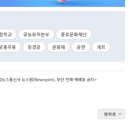
합학교
궁능유적본부
종로문화재단
궁중무용
창경궁
문화재
공연
개최
뉴스통신사 뉴스핌(Newspim), 무단 전재-재배포 금지>
맨위로