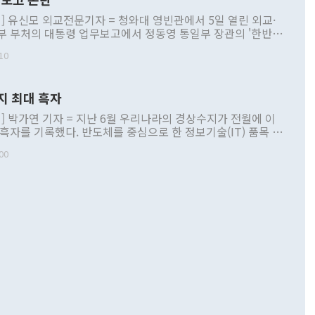
] 유신모 외교전문기자 = 청와대 영빈관에서 5일 열린 외교·
부 부처의 대통령 업무보고에서 정동영 통일부 장관의 '한반도
 구상'과 업무보고 발언이 논란을 빚고 있다. 이날 정 장관의
10
정부 내 조율을 거치지 않은 사안을 정책으로 추진하겠다고 공
는가 하면 사실 관계에 맞지 않은 설명도 있었다. 이재명 대통
로 신중을 기해 달라고 경고했고, 조현 외교부 장관은 '이상
지 최대 흑자
 근거한 비현실적 구상'이라는 비판을 내놨다. 그동안 정 장
책 관련 발언이 물의를 빚은 적은 여러 번 있지만 대통령과 유
] 박가연 기자 = 지난 6월 우리나라의 경상수지가 전월에 이
이 공개적으로 부정적 입장을 표명한 것은 이례적이다. 정 장
 흑자를 기록했다. 반도체를 중심으로 한 정보기술(IT) 품목 수
대북 접근법과 월권을 제어해야 한다는 목소리도 높아지고 있
간 상품수출이 처음으로 1000억달러를 넘어선 영향이다. [자
00
 따르
기자간담회를 하고 있다. [사진=통일부] 2026.07.23 ◆통일
 경상수지는 497억3000만달러 흑자로 집계됐다. 전월(386억
 넘어선 주장 정 장관은 이날 업무보고에서 '한반도 평화공존
)에 이어 두 달 연속 월간 기준 역대 최대 기록을 갈아치웠다.
 설명하면서 이재명 정부 2년차 핵심 과제로 상호 존중·평화
해 상반기 누적 경상수지 흑자는 1910억1000만달러를 기록
·핵 없는 한반도 등 3대 기본 방향을 제시했다. 정 장관은 "대
지 흑자를 견인한 것은 상품수지다. 6월 상품수지는 478억
언어는 멈춰야 한다"면서 주적 용어 대체를 주장했다. 지난 25
 흑자를 기록하며 전월에 이어 역대 최대를 다시 썼다. 국제수
D(완전하고 검증가능하며 되돌릴 수 없는 비핵화) 구도는 이미
수출은 1123억7000만달러로 전년 동월 대비 84.5% 증가하
했다. 또 "현 시점에서 흘러간 선(先)비핵화만 되뇌는 것은
 처음으로 1000억달러를 넘어섰다. 상품수입은 644억8000만
 데 힘이 되지 않는다"고 주장했다. 정 장관은 또 "정전 체제
6% 늘었다. 통관 기준으로는 반도체 수출이 전년 동월 대비
로 바꾸는 논의에 착수하겠다"면서 "북·미 정상회담 견인과
증했고 컴퓨터·주변기기(SSD)는 282.7% 증가했다. IT 품목
화의 동력을 확보하기 위해 최선을 다할 것"이라고 말했다. 하
.4% 늘었으며 비IT 품목도 ▲석유제품(47.5%) ▲화공품
령은 정 장관의 구상에 대부분 제동을 걸었다. 이 대통령은 "평
▲철강제품(17.9%) ▲승용차(6.1%) 등을 중심으로 18.6% 증가
 정치적으로 악용되는 측면이 있다"며 "많이 조심하셔야 한