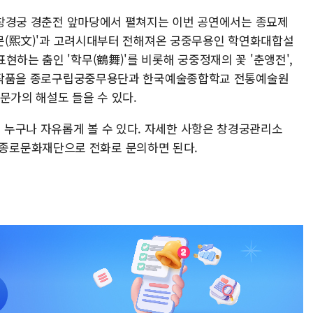
난 창경궁 경춘전 앞마당에서 펼쳐지는 이번 공연에서는 종묘제
'희문(熙文)'과 고려시대부터 전해져온 궁중무용인 학연화대합설
현하는 춤인 '학무(鶴舞)'를 비롯해 궁중정재의 꽃 '춘앵전',
대표 작품을 종로구립궁중무용단과 한국예술종합학교 전통예술원
문가의 해설도 들을 수 있다.
누구나 자유롭게 볼 수 있다. 자세한 사항은 창경궁관리소
고하거나 종로문화재단으로 전화로 문의하면 된다.