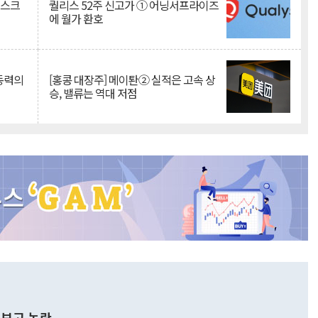
리스크
퀄리스 52주 신고가 ① 어닝서프라이즈
에 월가 환호
 동력의
[홍콩 대장주] 메이퇀② 실적은 고속 상
승, 밸류는 역대 저점
보고 논란