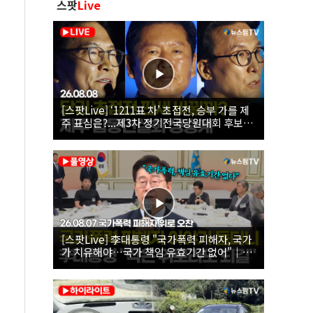
스팟
Live
[스팟Live] ‘1211표 차’ 초접전, 승부 가를 제
주 표심은?...제3차 정기전국당원대회 후보자
제주 합동연설회 생중계 | 26.08.08
[스팟Live] 李대통령 "국가폭력 피해자, 국가
가 치유해야…국가 책임 유효기간 없어"｜
26.08.07 국가폭력 피해자 위로 오찬