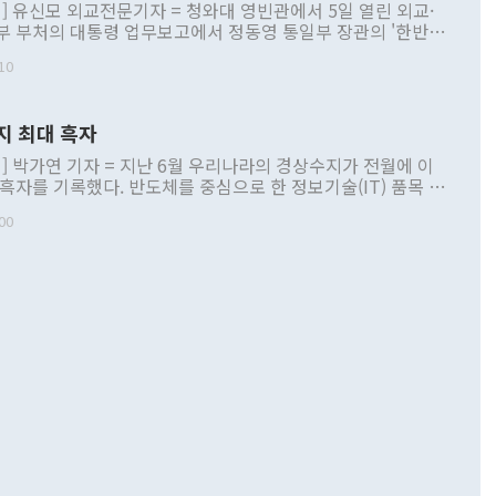
] 유신모 외교전문기자 = 청와대 영빈관에서 5일 열린 외교·
부 부처의 대통령 업무보고에서 정동영 통일부 장관의 '한반도
 구상'과 업무보고 발언이 논란을 빚고 있다. 이날 정 장관의
10
정부 내 조율을 거치지 않은 사안을 정책으로 추진하겠다고 공
는가 하면 사실 관계에 맞지 않은 설명도 있었다. 이재명 대통
로 신중을 기해 달라고 경고했고, 조현 외교부 장관은 '이상
지 최대 흑자
 근거한 비현실적 구상'이라는 비판을 내놨다. 그동안 정 장
책 관련 발언이 물의를 빚은 적은 여러 번 있지만 대통령과 유
] 박가연 기자 = 지난 6월 우리나라의 경상수지가 전월에 이
이 공개적으로 부정적 입장을 표명한 것은 이례적이다. 정 장
 흑자를 기록했다. 반도체를 중심으로 한 정보기술(IT) 품목 수
대북 접근법과 월권을 제어해야 한다는 목소리도 높아지고 있
간 상품수출이 처음으로 1000억달러를 넘어선 영향이다. [자
00
 따르
기자간담회를 하고 있다. [사진=통일부] 2026.07.23 ◆통일
 경상수지는 497억3000만달러 흑자로 집계됐다. 전월(386억
 넘어선 주장 정 장관은 이날 업무보고에서 '한반도 평화공존
)에 이어 두 달 연속 월간 기준 역대 최대 기록을 갈아치웠다.
 설명하면서 이재명 정부 2년차 핵심 과제로 상호 존중·평화
해 상반기 누적 경상수지 흑자는 1910억1000만달러를 기록
·핵 없는 한반도 등 3대 기본 방향을 제시했다. 정 장관은 "대
지 흑자를 견인한 것은 상품수지다. 6월 상품수지는 478억
언어는 멈춰야 한다"면서 주적 용어 대체를 주장했다. 지난 25
 흑자를 기록하며 전월에 이어 역대 최대를 다시 썼다. 국제수
D(완전하고 검증가능하며 되돌릴 수 없는 비핵화) 구도는 이미
수출은 1123억7000만달러로 전년 동월 대비 84.5% 증가하
했다. 또 "현 시점에서 흘러간 선(先)비핵화만 되뇌는 것은
 처음으로 1000억달러를 넘어섰다. 상품수입은 644억8000만
 데 힘이 되지 않는다"고 주장했다. 정 장관은 또 "정전 체제
6% 늘었다. 통관 기준으로는 반도체 수출이 전년 동월 대비
로 바꾸는 논의에 착수하겠다"면서 "북·미 정상회담 견인과
증했고 컴퓨터·주변기기(SSD)는 282.7% 증가했다. IT 품목
화의 동력을 확보하기 위해 최선을 다할 것"이라고 말했다. 하
.4% 늘었으며 비IT 품목도 ▲석유제품(47.5%) ▲화공품
령은 정 장관의 구상에 대부분 제동을 걸었다. 이 대통령은 "평
▲철강제품(17.9%) ▲승용차(6.1%) 등을 중심으로 18.6% 증가
 정치적으로 악용되는 측면이 있다"며 "많이 조심하셔야 한
준 수입은 ▲원자재(30.5%) ▲자본재(35.3%) ▲소비재
다. 북한을 다른 이름으로 불러야 한다는 주장에는 "표현에 꼬