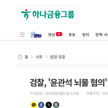
영상
포토
정치
정책·서
홈
사회
법원·검찰
검찰, '윤관석 뇌물 혐
기사입력 :
2024년05월03일 12:46
최종수정 :
20