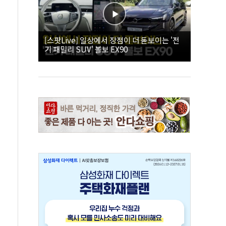
[스팟Live] 일상에서 장점이 더 돋보이는 '전
기 패밀리 SUV' 볼보 EX90