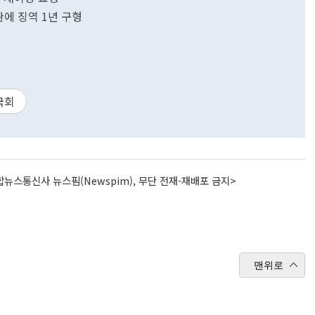
관에 징역 1년 구형
국회
뉴스통신사 뉴스핌(Newspim), 무단 전재-재배포 금지>
맨위로