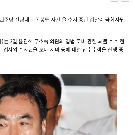
주말 무더위·열대야 지속…내륙 곳곳 소나기
오세훈 "용산공원 주택 검토, 민주당 스스로 원칙 뒤집는 
불어민주당 전당대회 돈봉투 사건'을 수사 중인 검찰이 국회사무
충북 주말 무더위 지속…청주·진천 35도, 곳곳 소나기
10월 보완수사권 폐지·공소청 출범…피해자들 '범죄 사각
한상협, 업계 개인정보 보안 새판 짠다…'자율규제단체' 
는 3일 윤관석 무소속 의원의 입법 로비 관련 뇌물 수수 혐
민주당, 오늘 제주·인천 경선 발표...김민석 '재역전' vs 정
 검사와 수사관을 보내 서버 등에 대한 압수수색을 진행 중
뉴욕증시, 고용 쇼크에 금리 인상 우려 후퇴…S&P500 
트럼프, 쿡 연준 이사 해임 재추진…"26일까지 의혹 소명"
유럽증시, 美 고용 예상 밖 부진에 연준 금리 인상 가능성 
미 연준 매파 기세 꺾이나…고용 감소에 9월 동결 전망 우