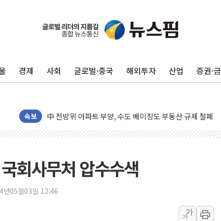
울
경제
사회
글로벌·중국
해외투자
산업
증권·
동해중부 전 해상 풍랑주의보…10일까지 최대 3.5m 높은
연일 폭염에 온열질환 사망 23명…정부, 비상대응기구 가
中 전방위 아파트 부양, 수도 베이징도 부동산 규제 철폐
속보
인제 용대리 계곡서 수위 상승으로 피서객 7명 고립…전원
동해시, 11~14일 '별똥별 멍' 운영…페르세우스 유성우 
강원 중·남부 동해안 시간당 50mm 이상 폭우…호우경보
의' 국회사무처 압수수색
청양 밭에서 일하던 90대 숨져…온열질환 여부 조사
폭염에 車 운전면허 기능시험 오전 집중 편성…체감온도 3
24년05월03일 12:46
李대통령, 'ISA·주가누르기 방지법' 전면 재검토 지시
'호우 특보' 경북 울진 시간당 20~30mm 강한 비...가뭄 
가
가