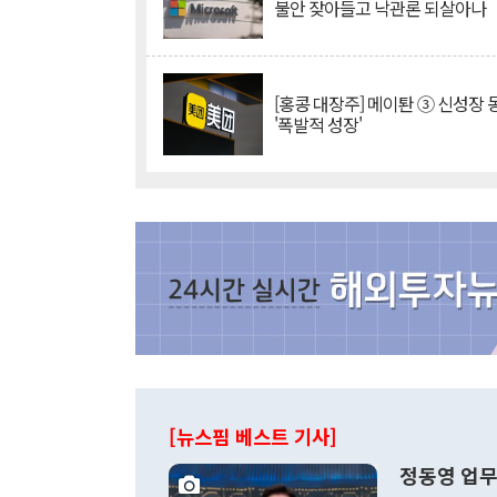
불안 잦아들고 낙관론 되살아나
[홍콩 대장주] 메이퇀 ③ 신성장
'폭발적 성장'
[뉴스핌 베스트 기사]
정동영 업무