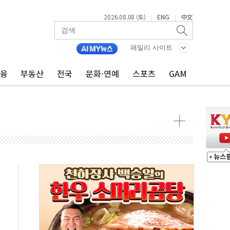
2026.08.08 (토)
ENG
中文
|
|
패밀리 사이트
금융
부동산
전국
문화·연예
스포츠
GAM
 물결
동
 구조
관측
 발효
8도 넘으면 중단
해소될 듯