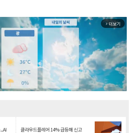
더보기
arrow_forward_ios
Mute
.AI
클라우드플레어 14% 급등해 신고