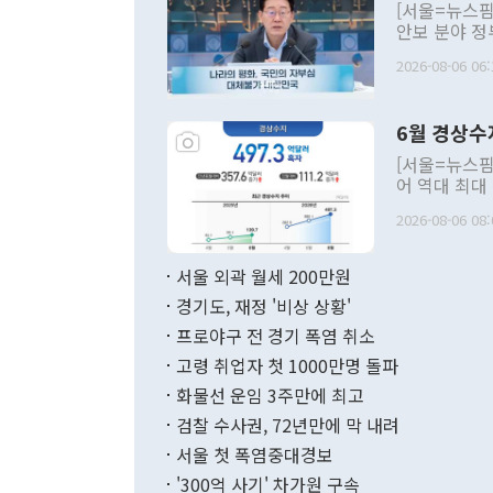
[서울=뉴스핌
안보 분야 정
평화공존 발전
2026-08-06 06:
발언 중에는 
언한 것이 있
령은 공개적으
6월 경상수
주의적 희망에
관의 대북 정
[서울=뉴스핌
관 부처 장관
어 역대 최대
관의 무리한 
출 호조로 월
다. [정동영 통일부 장관이 지난달 23일 오후 서울 종로구 정부서울청사에
2026-08-06 08:
료=한국은행] 한국은행이 6일 발표한 '2026년 6월 국제수지(잠정)'에
서 취임 1주년 
면 지난 6월
부 장관 권한
1000만달러
서울 외곽 월세 200만원
발전 구상'을
이에 따라 올
적 갈등 해결
경기도, 재정 '비상 상황'
했다. 경상수
결과 혐오의 
9000만달러
프로야구 전 경기 폭염 취소
년간의 CVI
지 기준 상품
고령 취업자 첫 1000만명 돌파
무너졌다고도 
며 월간 기준
현실을 바꾸는
달러로 38.
화물선 운임 3주만에 최고
를 평화 체제
196.9% 급
검찰 수사권, 72년만에 막 내려
함께 4자 대
수출은 160
지만 이 대통
서울 첫 폭염중대경보
(18.6%) 
화공존 정책이
했다. 통관 기
'300억 사기' 차가원 구속
다"고 지적했