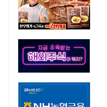
것"
지대' 우려
타진
청래 '격차 확대'
최고치
 요구
낮아지며 상승… STOXX 600 지수는 나흘 연속 최고치
세