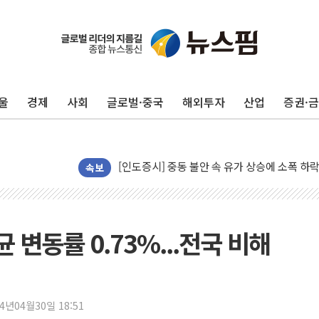
李 대통령, '6시간 마라톤 부동산 2차 회의' 
트럼프, 中 겨냥 폴리실리콘 관세 15% 부과
[사진] 빈살만과 에르도안의 만남
울
경제
사회
글로벌·중국
해외투자
산업
증권·
이란와이어 "이란 최고지도자 위독…곧 사망해
남동발전, 해남군에 국내 최대 규모 400MW 
[인도증시] 중동 불안 속 유가 상승에 소폭 하락
황희 '폐버스 청년주택' SNS 글 역풍에 "정부
속보
폭염 누그러지고 가뭄 숙지나...경북동해안권 8
사우디·튀르키예·파키스탄, '공동방위협정' 체
신길동 신축도 3.3㎡당 7250만원…써밋 클라
변동률 0.73%...전국 비해
용산공원·그린벨트로 또 충돌…반복되는 국토부
[AI 부동산 투데이] 특공 전략도 '극과 극'…
[코인시황] 비트코인 6만4000달러대 횡보…고
24년04월30일 18:51
[베트남 증시] 유동성 부진 지속, 강보합 마감