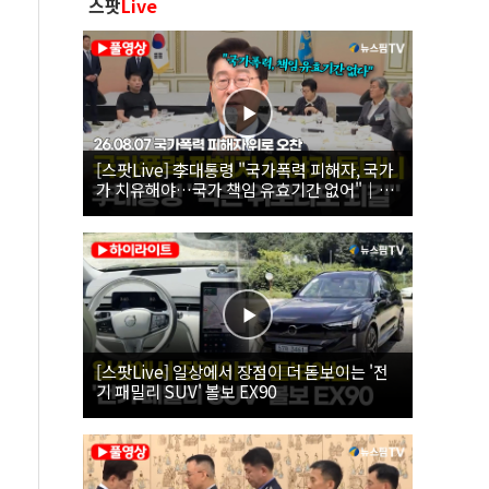
스팟
Live
[스팟Live] 李대통령 "국가폭력 피해자, 국가
가 치유해야…국가 책임 유효기간 없어"｜
26.08.07 국가폭력 피해자 위로 오찬
[스팟Live] 일상에서 장점이 더 돋보이는 '전
기 패밀리 SUV' 볼보 EX90