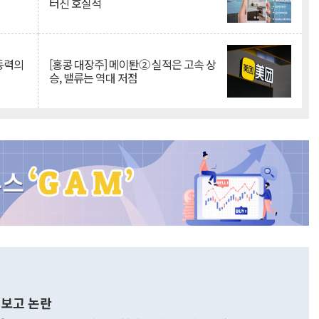
터진 호실적
 동력의
[홍콩 대장주] 메이퇀② 실적은 고속 상
승, 밸류는 역대 저점
보고 논란