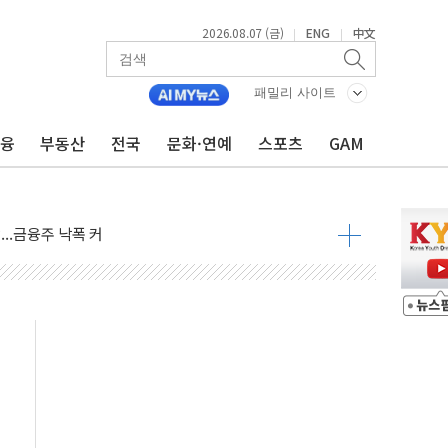
2026.08.07 (금)
ENG
中文
|
|
주재… "전폭적 공급 확대·속도전 총력"
…美 태양광주 급등
패밀리 사이트
금융
부동산
전국
문화·연예
스포츠
GAM
도 놀랍지 않아"
태양광 착공…여의도 1.6배 규모
...금융주 낙폭 커
정책 아냐" 해명
~9일 최대 100mm 호우
결… 수니파 국가들의 새 안보 협력 구도
비온 59㎡ 18억원대
-서울시 '정책 엇박자'
생애최초만 경쟁 치열
래·ETF 매수에도 고유가·금리·입법 지연 '삼중 부담'
...석유·가스주 올랐지만 빈그룹이 상쇄