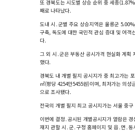
또 경북도는 시도별 상승 순위 중 세종(1.87%), 
째로 나타났다.
도내 시․군별 주요 상승지역은 울릉군 5.00%,
구축, 독도에 대한 국민적 관심 증대 및 여객
다.
그 외 시․군은 부동산 공시가격 현실화 계획
했다.
경북도 내 개별 필지 공시지가 중 최고가는 포항
㎡(평당 4254만5455원)이며, 최저가는 의성군
으로 조사됐다.
전국의 개별 필지 최고 공시지가는 서울 중구 충
이번에 결정․공시된 개별공시지가 열람은 경상북도
재지 관할 시․군․구청 홈페이지 및 읍․면․동