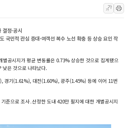
가
'찜통더위'에 전력수요 역대 최고치 경신…한낮 
가
후티 반군, 예멘 정부군과 사우디 동시 공격…
42.5도 역대급 폭염…동물들도 특별식으로 여
가 결정·공시
경찰, 9월부터 '가족 사건' 못 맡는다…상피제
독도 국민적 관심 증대·여객선 복수 노선 확충 등 상승 요인 작
포스코홀딩스, 포스코인터·DX 지분 일부 매각
태국 학교서 중학생 총기 난사...최소 7명 사망
 개별공시지가 평균 변동률은 0.73% 상승한 것으로 집계됐으
%P 낮은 것으로 나타났다.
경기(1.61%), 대전(1.60%), 광주(1.45%) 등에 이어 11번
일 기준으로 조사․산정한 도내 420만 필지에 대한 개별공시지