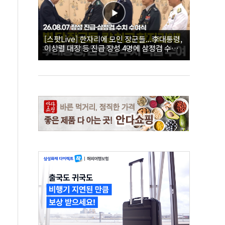
[스팟Live] 한자리에 모인 장군들...李대통령,
이상렬 대장 등 진급 장성 4명에 삼정검 수치
직접 수여｜26.08.07 장성 진급·삼정검 수치
수여식