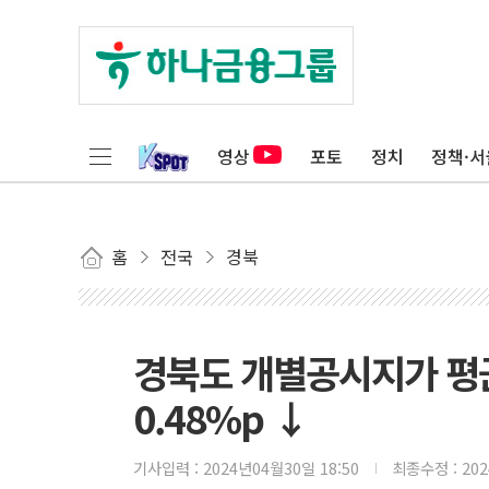
영상
포토
정치
정책·서
홈
전국
경북
경북도 개별공시지가 평균 
0.48%p ↓
기사입력 :
2024년04월30일 18:50
최종수정 :
20