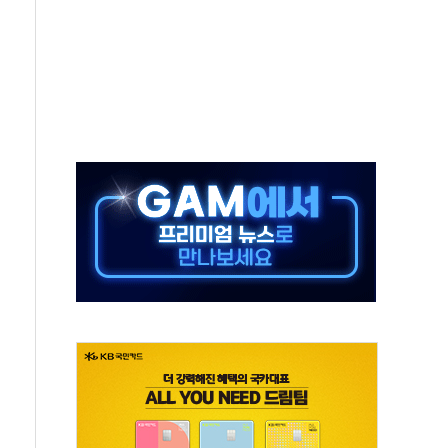
총수요 104.3GW 기록
 위기 고조되는 또 다른 중동 화약고
름나기 [뉴스핌 줌인]
 실시