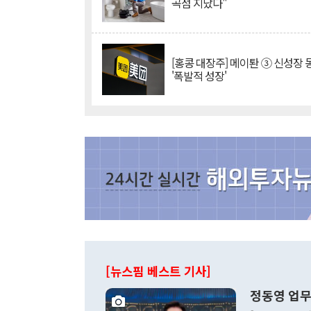
곡점 지났다"
[홍콩 대장주] 메이퇀 ③ 신성장
'폭발적 성장'
[뉴스핌 베스트 기사]
정동영 업무