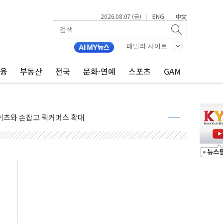
고양이의 날' 맞아 네이버와 대규모 프로모션
2026.08.07 (금)
ENG
中文
|
|
이란 지휘 아래 동시 공격 임박…에너지·항만 표적"
방한 외국인 QR결제 서비스 확장 나선다
패밀리 사이트
치엔에이치바이오, 휴믹 흡수합병 완료"
금융
부동산
전국
문화·연예
스포츠
GAM
일렉트릭 철도신호 사업 인수 계약
환자 208명…누적 사망자 23명·가축 83만마리 폐사
이츠와 손잡고 퀵커머스 확대
수 유입…프리마켓 대형주 소폭 반등
프 'TACO' 조롱 "쇼외교...더 이상 필요 없다"
 오뚜기몰 대잔치' …경품·할인 혜택 풍성
로 숨 고르기…매출 16% 늘고 영업이익은 제자리
그, '직잭뷰티 페스타'…최대 91% 할인
 인천공항서 '팔도음식대전'
취약계층 위해 53억원 상당 통큰 기부
이떡 제조업 '생계형 적합업종' 재지정...5년 더 보호