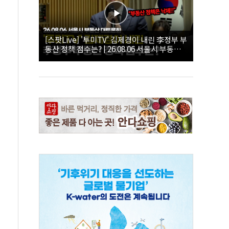
[스팟Live] '투미TV' 김제경이 내린 李정부 부
동산 정책 점수는? | 26.08.06 서울시 부동산
대토론회