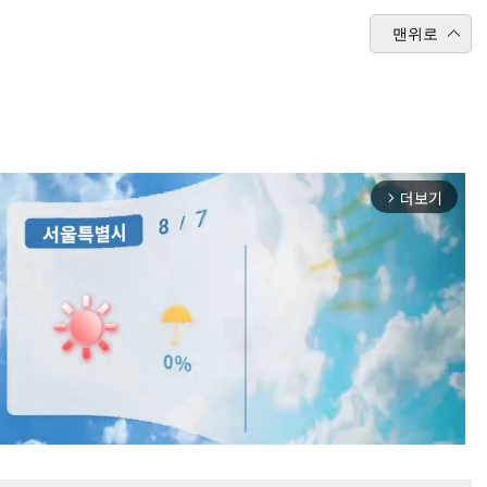
맨위로
더보기
arrow_forward_ios