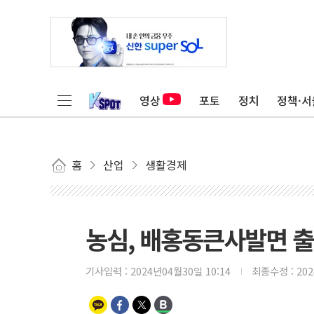
영상
포토
정치
정책·서
홈
산업
생활경제
농심, 배홍동큰사발면 
기사입력 :
2024년04월30일 10:14
최종수정 :
20