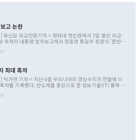
보고 논란
] 유신모 외교전문기자 = 청와대 영빈관에서 5일 열린 외교·
부 부처의 대통령 업무보고에서 정동영 통일부 장관의 '한반도
 구상'과 업무보고 발언이 논란을 빚고 있다. 이날 정 장관의
10
정부 내 조율을 거치지 않은 사안을 정책으로 추진하겠다고 공
는가 하면 사실 관계에 맞지 않은 설명도 있었다. 이재명 대통
로 신중을 기해 달라고 경고했고, 조현 외교부 장관은 '이상
지 최대 흑자
 근거한 비현실적 구상'이라는 비판을 내놨다. 그동안 정 장
책 관련 발언이 물의를 빚은 적은 여러 번 있지만 대통령과 유
] 박가연 기자 = 지난 6월 우리나라의 경상수지가 전월에 이
이 공개적으로 부정적 입장을 표명한 것은 이례적이다. 정 장
 흑자를 기록했다. 반도체를 중심으로 한 정보기술(IT) 품목 수
대북 접근법과 월권을 제어해야 한다는 목소리도 높아지고 있
간 상품수출이 처음으로 1000억달러를 넘어선 영향이다. [자
00
 따르
기자간담회를 하고 있다. [사진=통일부] 2026.07.23 ◆통일
 경상수지는 497억3000만달러 흑자로 집계됐다. 전월(386억
 넘어선 주장 정 장관은 이날 업무보고에서 '한반도 평화공존
)에 이어 두 달 연속 월간 기준 역대 최대 기록을 갈아치웠다.
 설명하면서 이재명 정부 2년차 핵심 과제로 상호 존중·평화
해 상반기 누적 경상수지 흑자는 1910억1000만달러를 기록
·핵 없는 한반도 등 3대 기본 방향을 제시했다. 정 장관은 "대
지 흑자를 견인한 것은 상품수지다. 6월 상품수지는 478억
언어는 멈춰야 한다"면서 주적 용어 대체를 주장했다. 지난 25
 흑자를 기록하며 전월에 이어 역대 최대를 다시 썼다. 국제수
D(완전하고 검증가능하며 되돌릴 수 없는 비핵화) 구도는 이미
수출은 1123억7000만달러로 전년 동월 대비 84.5% 증가하
했다. 또 "현 시점에서 흘러간 선(先)비핵화만 되뇌는 것은
 처음으로 1000억달러를 넘어섰다. 상품수입은 644억8000만