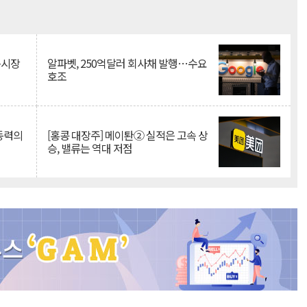
Mute
측시장
알파벳, 250억달러 회사채 발행…수요
호조
 동력의
[홍콩 대장주] 메이퇀② 실적은 고속 상
승, 밸류는 역대 저점