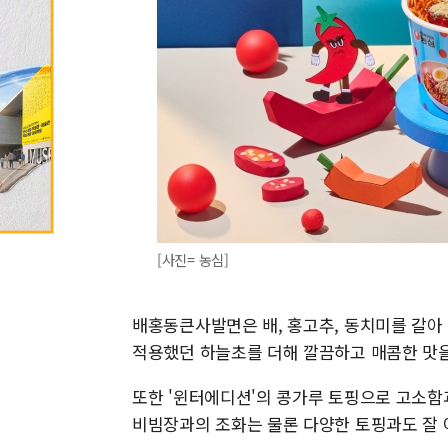
[사진= 농심]
배홍동큰사발면은 배, 홍고추, 동치미를 갈아
적용했던 하늘초를 더해 깔끔하고 매콤한 맛을
또한 '윈터에디션'의 콩가루 토핑으로 고소함
비빔장과의 조화는 물론 다양한 토핑과도 잘 