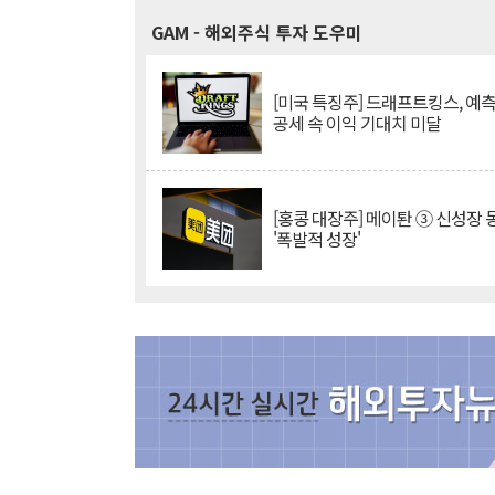
GAM
- 해외주식 투자 도우미
[미국 특징주] 드래프트킹스, 예
공세 속 이익 기대치 미달
[홍콩 대장주] 메이퇀 ③ 신성장
'폭발적 성장'