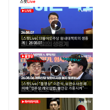
스팟
Live
[스팟Live] 더불어민주당 원내대책회의 생중
계｜26.08.07
[스팟Live] *풀영상* 이준석, 보완수사권 폐
지에 "민주당 개악입법, 불안감 가중시켜"｜
26.08.06 개혁신당 보완수사권 폐지 토론회