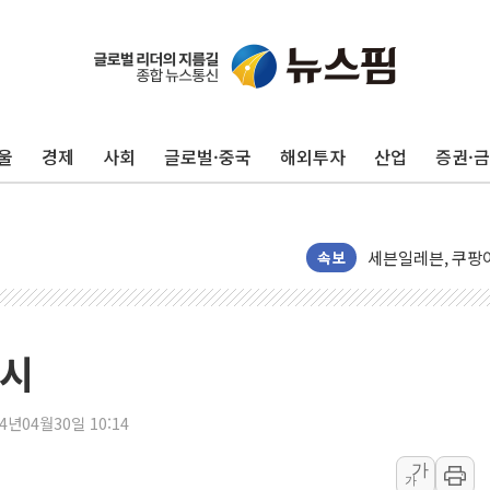
오에스피, '세계 
사우디 "북·남서 
GLN인터내셔널, 
에이치시티 "에이
울
경제
사회
글로벌·중국
해외투자
산업
증권·
에스트래픽, LS 
폭염에 하루 온열질
세븐일레븐, 쿠팡
[특징주] 저가 매
속보
이란 협상단장, 트럼
오뚜기, '2026
네이버, AI 투자
출시
카카오스타일 지그재
풀무원푸드앤컬처,
24년04월30일 10:14
애경산업, 서울시 
가
가
중기부, 떡국·떡볶