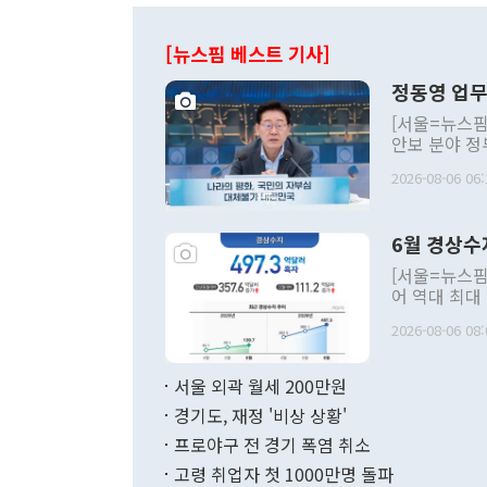
[뉴스핌 베스트 기사]
정동영 업무
[서울=뉴스핌
안보 분야 정
평화공존 발전
2026-08-06 06:
발언 중에는 
언한 것이 있
령은 공개적으
6월 경상수
주의적 희망에
관의 대북 정
[서울=뉴스핌
관 부처 장관
어 역대 최대
관의 무리한 
출 호조로 월
다. [정동영 통일부 장관이 지난달 23일 오후 서울 종로구 정부서울청사에
2026-08-06 08:
료=한국은행] 한국은행이 6일 발표한 '2026년 6월 국제수지(잠정)'에
서 취임 1주년 
면 지난 6월
부 장관 권한
1000만달러
서울 외곽 월세 200만원
발전 구상'을
이에 따라 올
적 갈등 해결
경기도, 재정 '비상 상황'
했다. 경상수
결과 혐오의 
9000만달러
프로야구 전 경기 폭염 취소
년간의 CVI
지 기준 상품
고령 취업자 첫 1000만명 돌파
무너졌다고도 
며 월간 기준