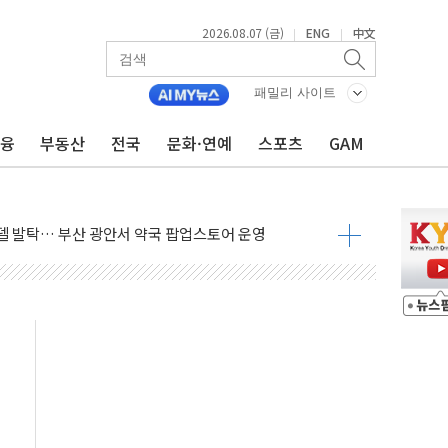
2026.08.07 (금)
ENG
中文
|
|
패밀리 사이트
금융
부동산
전국
문화·연예
스포츠
GAM
늘 부동산 2차 회의 外
래블카드'…휴가철 넘어 장기 고객 묶는다
델 발탁… 부산 광안서 약국 팝업스토어 운영
5% 관세…한국 등엔 '합산 상한' 적용
미 국채금리·달러 동반 상승…시장, 美 고용지표 촉각
단' 행정명령 서명…출생시민권 제한 재시동
"…군수품 부족설 일축 "막대한 무기 보유"
 방어…다음 과제는 '외형 확대'
택자 귀환 조짐에 전월세시장 '긴장'
…맞교환·재매수·다운사이징 '저울질'
협 통항 제한 검토에 유가 3% 급등…금값 보합