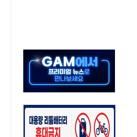
락…다우 5거래일 랠리 '마침표'
개방 합의 막바지.."美와 직접 협상 없어"
청래·김민석 후보 - 8월 7일
산정책 2차 점검회의…주택 공급 대책 막바지 조율
나·기자회견·주요 정당 - 8월 7일
즈 통항 제한 추진…美 "통행 막을 권한 없어"
 대부분 상승… "2분기 기업 순이익 21% 증가" 전망
드론으로 나토 회원국 공격 검토… 거짓 깃발 작전"