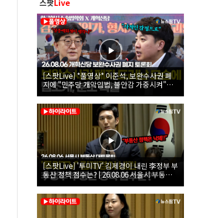
스팟
Live
[스팟Live] *풀영상* 이준석, 보완수사권 폐
지에 "민주당 개악입법, 불안감 가중시켜"｜
26.08.06 개혁신당 보완수사권 폐지 토론회
[스팟Live] '투미TV' 김제경이 내린 李정부 부
동산 정책 점수는? | 26.08.06 서울시 부동산
대토론회