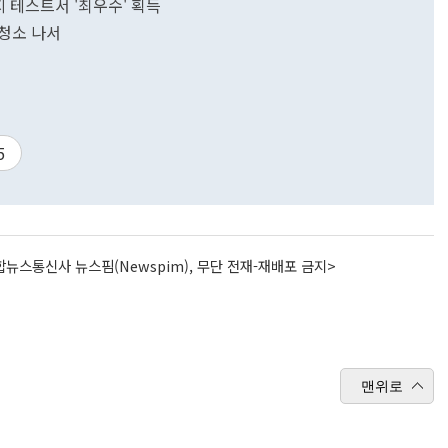
지 테스트서 '최우수' 획득
청소 나서
5
뉴스통신사 뉴스핌(Newspim), 무단 전재-재배포 금지>
맨위로