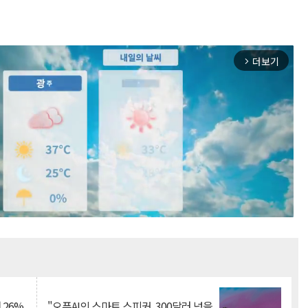
더보기
arrow_forward_ios
Mute
 26%
"오픈AI의 스마트 스피커, 300달러 넘을