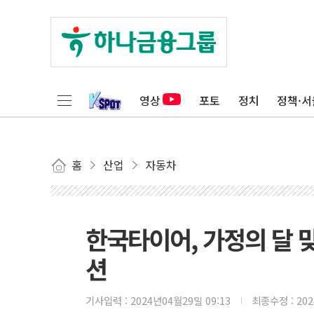
영상
포토
정치
정책·서
홈
산업
자동차
한국타이어, 가정의 달 맞
션
기사입력 :
2024년04월29일 09:13
최종수정 :
20