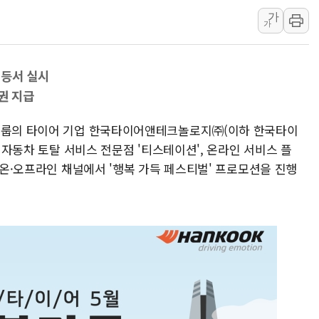
가
뉴욕증시, 유가·금리 부담에 하
가
이란, 오만과 호르무즈 해협 재
[민주 당권주자 일정] 송영길·정
 등서 실시
李대통령, 오늘 오후 2시 부동
권 지급
[오늘의 정치일정] 8월 7일(금)
[오늘의 국회일정] 상임위·세미
니그룹의 타이어 기업 한국타이어앤테크놀로지㈜(이하 한국타이
이란, 美·이스라엘 선박 호르무
심 자동차 토탈 서비스 전문점 '티스테이션', 온라인 서비스 플
체 온·오프라인 채널에서 '행복 가득 페스티벌' 프로모션을 진행
유럽증시, 견조한 실적 소화하며
리투아니아 국방 "러, 우크라 