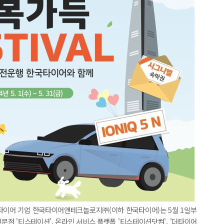
 타이어 기업 한국타이어앤테크놀로지㈜(이하 한국타이어)는 5월 1일부
전문점 '티스테이션', 온라인 서비스 플랫폼 '티스테이션닷컴', '더타이어