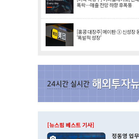
폭락…매출 전망 하향 후폭풍
[홍콩 대장주] 메이퇀 ③ 신성장
'폭발적 성장'
[뉴스핌 베스트 기사]
정동영 업무