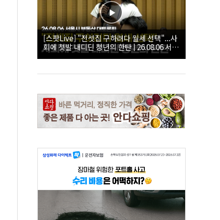
[스팟Live] "전셋집 구하려다 월세 선택"...사
회에 첫발 내디딘 청년의 한탄 | 26.08.06 서울
시 부동산 대토론회