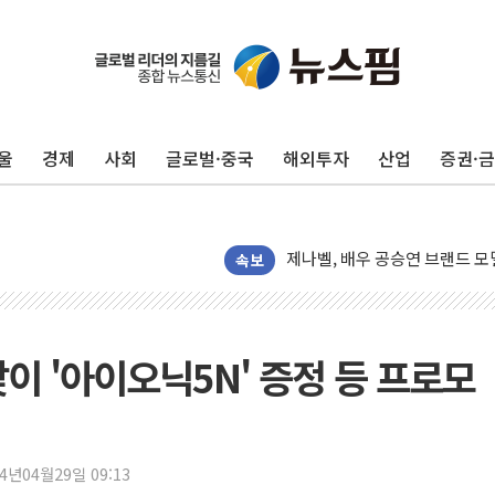
울
경제
사회
글로벌·중국
해외투자
산업
증권·
[뉴스핌 이 시각 PICK] 李, 오
카드사 고객 유입 창구 된 '트
제나벨, 배우 공승연 브랜드 모
트럼프, 폴리실리콘·태양광에 1
속보
[채권/외환] 국제유가 급등에 
트럼프, '원정출산 시민권 차
트럼프 "이란전 조만간 끝날 것
이 '아이오닉5N' 증정 등 프로모
현대리바트, 원가 개선으로 실적
"세금 부담 덜자"…비거주 1주
세금 부담 커진 고가 1주택자
24년04월29일 09:13
[금/유가] 이란의 호르무즈 해