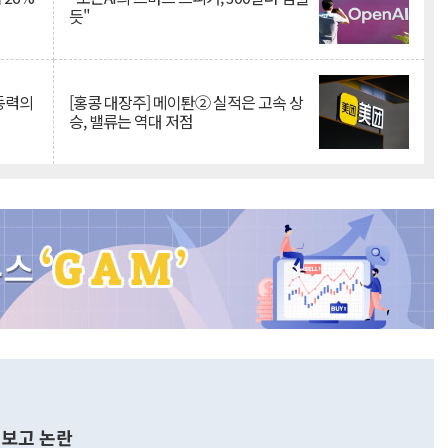
듯"
 동력의
[홍콩 대장주] 메이퇀② 실적은 고속 상
승, 밸류는 역대 저점
보고 논란