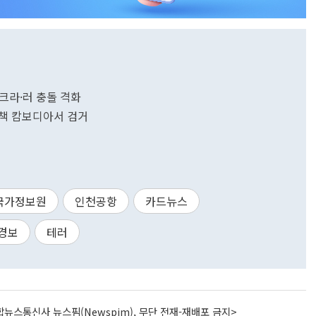
우크라·러 충돌 격화
총책 캄보디아서 검거
국가정보원
인천공항
카드뉴스
경보
테러
뉴스통신사 뉴스핌(Newspim), 무단 전재-재배포 금지>