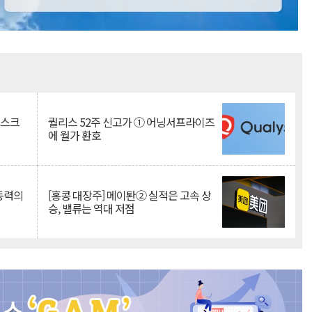
Mute
리스크
퀄리스 52주 신고가 ① 어닝서프라이즈
에 월가 환호
 동력의
[홍콩 대장주] 메이퇀② 실적은 고속 상
승, 밸류는 역대 저점