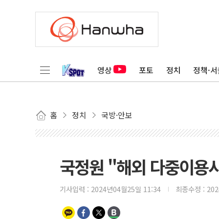
영상
포토
정치
정책·서
홈
정치
국방·안보
국정원 "해외 다중이용시
기사입력 :
2024년04월25일 11:34
최종수정 :
20