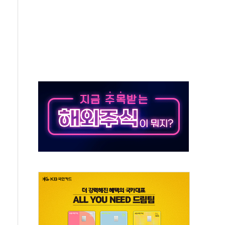
미사일 1발 발사… 올해 10번째·42일 만 도발
 새 안보 위기… 반군·마약카르텔이 습득해 전투 활용
어선 구조
무해한 표면 부식 물질"
분만에 진화...외국인 노동자 숨져
즌2