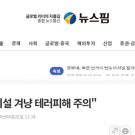
리투아니아 국방 "러, 우크라 드론으로
구광모, 내주 실리콘밸리서 젠슨 황 
뉴욕증시 개장 전 특징주...모더나
울
경제
사회
글로벌·중국
해외투자
산업
증권·
김정관 장관 "영업이익 N% 성과급
뉴욕증시 프리뷰, 미 주가선물 AI주
청와대, 북한 단거리 탄도미사일 발사
금값 7주 만에 최고…美 고용 둔화·
속보
[인도증시] 중동 긴장 완화에 실적 호
러, 1인칭시점 드론으로 우크라 민간
[베트남 증시] 지수 하락 속 'DGC
설 겨냥 테러피해 주의"
'월가의 황제' 다이먼 "금융시장 레
양주 섬유염색공장서 화재 1명 중상…
24년04월25일 11:34
김정관 산업부 장관 "주 52시간 손봐
가
가
해군 1함대 창설 80주년…지역과 함께