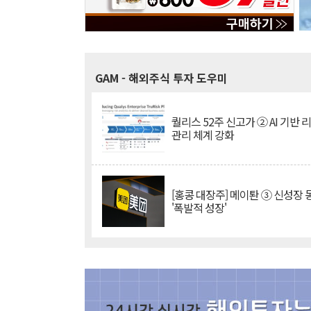
GAM
- 해외주식 투자 도우미
퀄리스 52주 신고가 ② AI 기반 
관리 체계 강화
[홍콩 대장주] 메이퇀 ③ 신성장
'폭발적 성장'