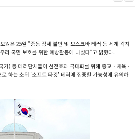
[3보] 북, 원산서 동해로 단거리 탄도
우크라 드론 전술, 중남미 콜롬비아에
동해해경, 독도 해상서 부유물 감긴 
주한미군 "오산기지 누출, 백린 아닌 
보원은 25일 "중동 정세 불안 및 모스크바 테러 등 세계 각지
구미 폐염산처리업체서 불 2시간30여
 우리 국민 보호를 위한 예방활동에 나섰다"고 밝혔다.
해군과 함께하는 '불금전파, 송정' 시
슬람국가) 등 테러단체들이 선전효과 극대화를 위해 종교ㆍ체육ㆍ
로 하는 소위 '소프트 타깃' 테러에 집중할 가능성에 유의하