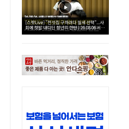
[스팟Live] "전셋집 구하려다 월세 선택"...사
회에 첫발 내디딘 청년의 한탄 | 26.08.06 서울
시 부동산 대토론회