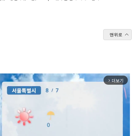
맨위로
더보기
arrow_forward_ios