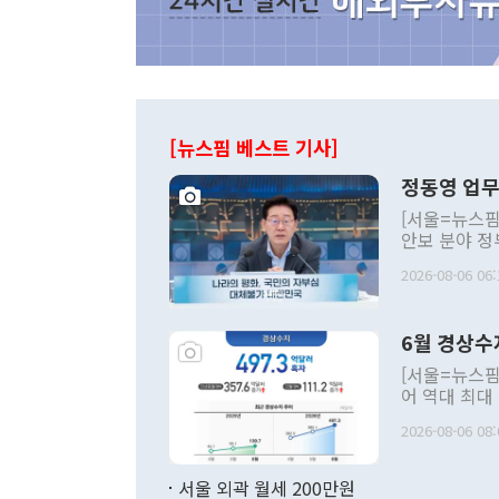
[뉴스핌 베스트 기사]
정동영 업무
[서울=뉴스핌
안보 분야 정
평화공존 발전
2026-08-06 06:
발언 중에는 
언한 것이 있
령은 공개적으
6월 경상수
주의적 희망에
관의 대북 정
[서울=뉴스핌
관 부처 장관
어 역대 최대
관의 무리한 
출 호조로 월
다. [정동영 통일부 장관이 지난달 23일 오후 서울 종로구 정부서울청사에
2026-08-06 08:
료=한국은행] 한국은행이 6일 발표한 '2026년 6월 국제수지(잠정)'에
서 취임 1주년 
면 지난 6월
부 장관 권한
1000만달러
서울 외곽 월세 200만원
발전 구상'을