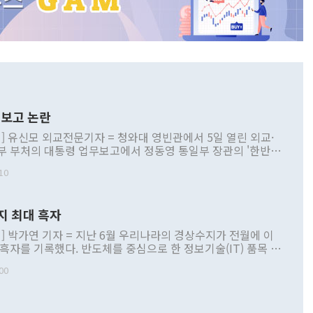
보고 논란
] 유신모 외교전문기자 = 청와대 영빈관에서 5일 열린 외교·
부 부처의 대통령 업무보고에서 정동영 통일부 장관의 '한반도
 구상'과 업무보고 발언이 논란을 빚고 있다. 이날 정 장관의
10
정부 내 조율을 거치지 않은 사안을 정책으로 추진하겠다고 공
는가 하면 사실 관계에 맞지 않은 설명도 있었다. 이재명 대통
로 신중을 기해 달라고 경고했고, 조현 외교부 장관은 '이상
지 최대 흑자
 근거한 비현실적 구상'이라는 비판을 내놨다. 그동안 정 장
책 관련 발언이 물의를 빚은 적은 여러 번 있지만 대통령과 유
] 박가연 기자 = 지난 6월 우리나라의 경상수지가 전월에 이
이 공개적으로 부정적 입장을 표명한 것은 이례적이다. 정 장
 흑자를 기록했다. 반도체를 중심으로 한 정보기술(IT) 품목 수
대북 접근법과 월권을 제어해야 한다는 목소리도 높아지고 있
간 상품수출이 처음으로 1000억달러를 넘어선 영향이다. [자
00
 따르
기자간담회를 하고 있다. [사진=통일부] 2026.07.23 ◆통일
 경상수지는 497억3000만달러 흑자로 집계됐다. 전월(386억
 넘어선 주장 정 장관은 이날 업무보고에서 '한반도 평화공존
)에 이어 두 달 연속 월간 기준 역대 최대 기록을 갈아치웠다.
 설명하면서 이재명 정부 2년차 핵심 과제로 상호 존중·평화