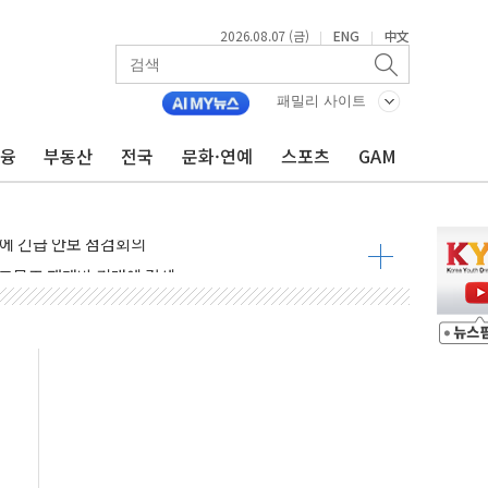
2026.08.07 (금)
ENG
中文
|
|
 나토 회원국 공격 검토… 거짓 깃발 작전"
재회…로봇·AI 데이터센터·모빌리티 구체화
패밀리 사이트
·아이온큐·도어대시↑ VS 샌디스크·피그마·앱러빈↓
금융
부동산
전국
문화·연예
스포츠
GAM
 반대…상법·자본시장법 개정 논의"
 차익실현 속 혼조세...웨스턴디지털·샌디스크↓
에 긴급 안보 점검회의
호르무즈 재개방 기대에 강세
조까지, 상승...호실적 보고 기업 상승세 뚜렷
인 '사파리' 공격… 시민들 공포감 극대화 전략
' 임시 주총 기대감에 홀로 상한가…마진 잔액은 사상 최고
버리지 위험수위…숨은 차입이 더 큰 변수"
대응 1단계 진압 중
야, 경쟁상대 中과 비교해야"
하는 '선봉'의 대민 봉사