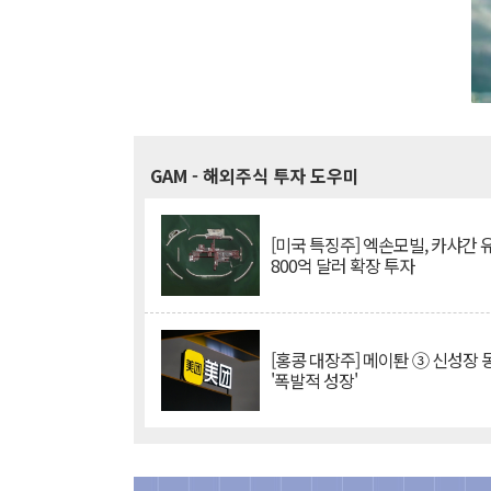
GAM
- 해외주식 투자 도우미
[미국 특징주] 엑손모빌, 카샤간 
800억 달러 확장 투자
[홍콩 대장주] 메이퇀 ③ 신성장
'폭발적 성장'