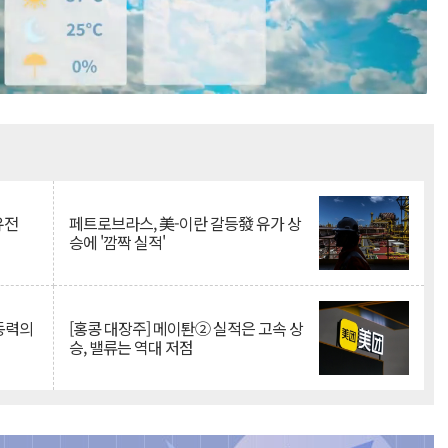
Mute
유전
페트로브라스, 美-이란 갈등發 유가 상
승에 '깜짝 실적'
 동력의
[홍콩 대장주] 메이퇀② 실적은 고속 상
승, 밸류는 역대 저점