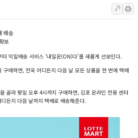
가
네이버, AI 브리핑 도입 후 블로그
가
SKT, '8월 월간 럭키 페스타' 실시
LG헬로비전 '헬로모바일', 교보문
배 배송
KTis, 02-114로 카카오 T 택시
 확보
해군1함대 '창설 80주년' 기념식.
원주시, 첨단의료복합단지 지정 준
부터 익일배송 서비스 '내일온(ON)다'를 새롭게 선보인다.
삼척시, 무건리 이끼폭포 생태탐방
 구매하면, 전국 어디든지 다음 날 모든 상품을 한 번에 택배
임동원 전 장관과 대화 나누는 정
취재진과 대화하는 정세현 전 통일
을 골라 평일 오후 4시까지 구매하면, 김포 온라인 전용 센터
 어디든지 다음 날까지 택배로 배송해준다.