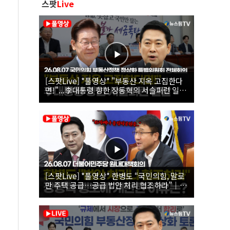
스팟
Live
[스팟Live] *풀영상* "부동산 지옥 고집한다
면!"...李대통령 향한 장동혁의 서슬퍼런 일갈
| 26.08.07 국민의힘 부동산정책 정상화 특별
위원회 전체회의
[스팟Live] *풀영상* 한병도 “국민의힘, 말로
만 주택 공급…공급 법안 처리 협조하라”｜
26.08.07 더불어민주당 원내대책회의