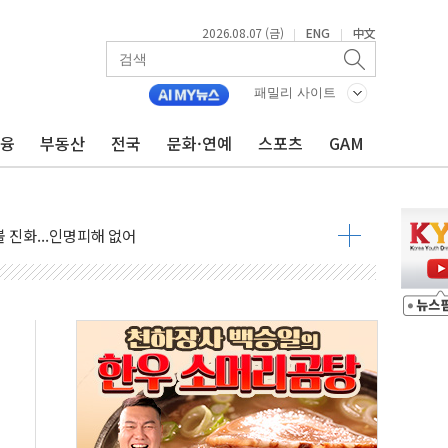
2026.08.07 (금)
ENG
中文
|
|
패밀리 사이트
금융
부동산
전국
문화·연예
스포츠
GAM
 발언' 논란 서범수·진종오 징계절차 개시
불 진화...인명피해 없어
06건 공매
X90…'올 터치'는 호불호
시간36분만에 주불진화....인명피해 없어
…자료는 전·현직 직원으로부터 확보"
가자 3만 명 돌파
선 운항허가 취득...중국 노선 다변화