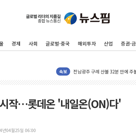
울
경제
사회
글로벌·중국
해외투자
산업
증권·
국민의힘 윤리위, '부산 돌려차기
수박으로 여름 나는 하마
전남광주 구례 산불 32분 만에 주
캠코, 5918억원 규모 압류재산 15
속보
[시승기] 공간·승차감 잡은 볼보 E
가오픈한 홈플러스
돌아온 홈플러스
시작…롯데온 '내일온(ON)다'
[종합] 청도 흥선리 야산 산불 1
한미 법카 제보자 "신동국과 무관
라인게임즈, '콰이어트' 테스트 참
24년04월25일 06:00
에어로케이항공, 청주-중국 청두 노