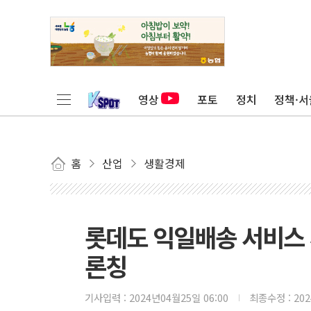
영상
포토
정치
정책·서
홈
산업
생활경제
롯데도 익일배송 서비스 
론칭
기사입력 :
2024년04월25일 06:00
최종수정 :
20