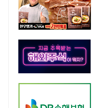
 창작자 지원 규모 2배 확대
...휴대폰 결제 최대 6000원 할인
고 제휴 전자책 요금제 출시
 호출 서비스
..지역축제 '불금전파, 송정'과 상생
비 본격화…'AI 데이터 기반 메디테크 혁신허브' 구상
로 출입 통제
동영 통일부 장관
부 장관