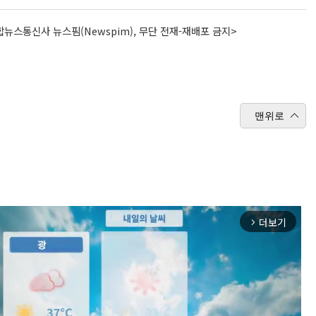
뉴스통신사 뉴스핌(Newspim), 무단 전재-재배포 금지>
맨위로
더보기
arrow_forward_ios