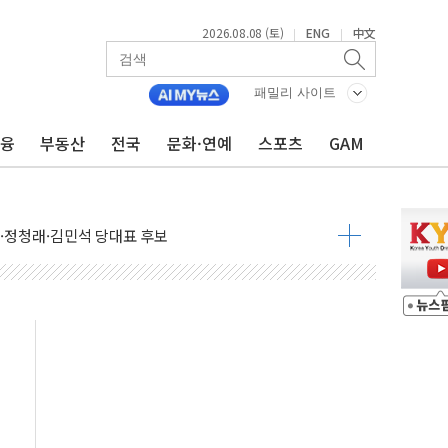
2026.08.08 (토)
ENG
中文
|
|
패밀리 사이트
금융
부동산
전국
문화·연예
스포츠
GAM
산사태 주의보'...경북도, 호우 피해·통제구간 없어
%p' 차 재역전 성공...金 45.42% vs 鄭 44.56%
·정청래·김민석 당대표 후보
 정청래에 승리...47.75% vs 42.08%
과 발표...김민석 47.75% 정청래 42.08%
표...김민석 45.09% 정청래 43.27% 송영길 11.63%
표...김민석 52.64% 정청래 39.89% 송영길 7.47%
0~8.14)
…공습 한계·탄약 부족 현실화