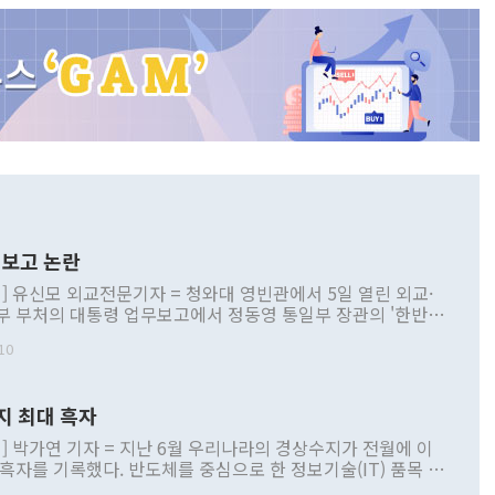
보고 논란
] 유신모 외교전문기자 = 청와대 영빈관에서 5일 열린 외교·
부 부처의 대통령 업무보고에서 정동영 통일부 장관의 '한반도
 구상'과 업무보고 발언이 논란을 빚고 있다. 이날 정 장관의
10
정부 내 조율을 거치지 않은 사안을 정책으로 추진하겠다고 공
는가 하면 사실 관계에 맞지 않은 설명도 있었다. 이재명 대통
로 신중을 기해 달라고 경고했고, 조현 외교부 장관은 '이상
지 최대 흑자
 근거한 비현실적 구상'이라는 비판을 내놨다. 그동안 정 장
책 관련 발언이 물의를 빚은 적은 여러 번 있지만 대통령과 유
] 박가연 기자 = 지난 6월 우리나라의 경상수지가 전월에 이
이 공개적으로 부정적 입장을 표명한 것은 이례적이다. 정 장
 흑자를 기록했다. 반도체를 중심으로 한 정보기술(IT) 품목 수
대북 접근법과 월권을 제어해야 한다는 목소리도 높아지고 있
간 상품수출이 처음으로 1000억달러를 넘어선 영향이다. [자