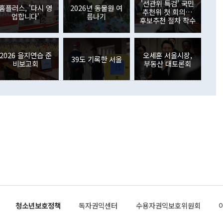
가 80억1000만달러, 외국인의 국내투자가 46억3000만달러
'선관위 특검' 국민
외교부의 몫"이라며 "아직 거기까지 진도가 나가지 않았다"고
홈플러스, '다시 영
2026년 동물원 여
. 증권투자에서는 외국인의 국내 주식 매도세가 이어졌다. 외
추천위 첫 회의…
업합니다'
름나기
장관이 이날 소개한 대북 구상과 설명은 정부 내 조율을 거치지
주식 투자는 차익실현 매도 등의 영향으로 316억1000만달러
후보추천 절차 착수
서 문제가 있다. 특히 주적 표현 대체와 국호 사용, 9·19 군
(-310억5000만달러)에 이어 역대 최대 순매도 기록을 다시
 4자회담 추진 등은 통일부 장관이 결정할 사안이 아니어서 월
국인의 국내 채권투자는 세계국채지수(WGBI) 자금 유입에도
이 나오고 있다. 이 대통령은 정 장관의 업무보고를 듣고 난
도래 영향으로 증가 폭이 줄어든 52억9000만달러를 기록했
무보고에 발표했다고 승인난 건 아니다"라고 재차 확인했다. 정
2026 을지연습 준
오세훈 서울시장,
 해외 증권투자는 주식을 중심으로 35억6000만달러 증가했
39도 기록한 서울
비보고회
부동산 대토론회
통은 "정 장관의 발언 내용은 대부분 국가안전보장회의(NSC)
newspim.com
된 사안이 아닌 정 장관의 개인적 생각에 가깝다"며 "안보 관
이 정부의 공식 정책이 아닌 사안을 추진하겠다고 업무보고를
 면전에서 '국군통수권자가 나서야 한다'고 주장한 것은 심각
 5일 청와대 영빈관에서 열린 통일
 외교 안보 부처 업무보고에서 발언하고 있다. [사진=청와대]
장이 현 시점에서 이미 참고가 될 수 없는 과거의 경험 또는 사
식에 기반하고 있다는 것이다. 정 장관이 주장하는 구상은 급
 있는 북한의 전략과 한반도 및 국제 정세를 전혀 반영하지
 비판이 제기되고 있다. 정 장관이 "흘러간 선(先)비핵화만
현실을 바꾸지 못한다"고 언급한 것은 지금까지의 대북 접근
 있다. 북핵 위기 발발 이후 지금까지 모든 핵 협상에서 한국
북한에 선비핵화를 공식적으로 요구한 적이 없기 때문이다. 지
 협상은 북한의 비핵화 조치에 한·미가 상응하는 대가를 제
로 이뤄졌다. 1994년 북·미 제네바 기본합의는 핵시설 동결
청소년보호정책
독자권익센터
수용자권익보호위원회
의 교환이었다. 2005년 9.19 공동성명도 북한의 비핵화 조치