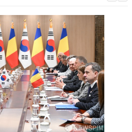
강릉·동해·삼척 시간당 최대 
폐기물 수거하다 참변…60대
서울 중랑구 주택가서 흉기 난
李대통령 "결혼 때문에 손해 
여수 오동도 인근 해상서 모
추미애, '위안부' 피해자 기림
인천 선재도 갯벌서 해루질 중
인천서 말다툼 중 어머니 흉기
'화합' 꺼낸 김민석에 '뻔뻔
李대통령, ISA 개편 재검토 