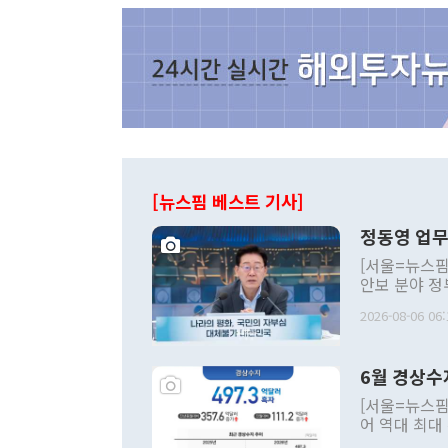
[뉴스핌 베스트 기사]
정동영 업무
[서울=뉴스핌
안보 분야 정
평화공존 발전
2026-08-06 06:
발언 중에는 
언한 것이 있
령은 공개적으
6월 경상수
주의적 희망에
관의 대북 정
[서울=뉴스핌
관 부처 장관
어 역대 최대
관의 무리한 
출 호조로 월