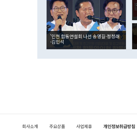
인의 해외투자
은 "그것은 
각각 증가했다
잘랐다. 정 
국인의 국내 
않았다는 점에
감소하며 전월
사합의 복원,
경신했다. 외
권이라는 지적
분기 말 만기
뒤 "여기 업
다. 내국인의
'인천 합동연설회 나선 송영길·정청래
부의 한 소식
다. eoyn2@
·김민석
를 거쳐 결정
련 부처 장관
하고 대통령의
한 문제"라고 지적했다. 이재명 대통령이
외교 국방 등
2026.08.05 ◆시대착오적 접근, 대북 인식 오류 더욱 문제인 것은 정 장관
의 이같은 주
실과 다른 인
격히 변화하고
못하고 있다는
되뇌는 것은 
법을 호도하고
이나 미국은 
금까지의 북핵
회사소개
주요상품
사업제휴
개인정보취급방침
공하는 방식으
과 중유 제공