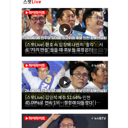
스팟
Live
[스팟Live] 환호 속 입장해 나란히 ‘찰칵’…서
로 ‘저격 연설’ 들을 때 후보들 표정은? |
26.08.08 더불어민주당 당대표·최고위원 후
보 인천 합동연설회
[스팟Live] 김민석 제주 52.64%·인천
45.09%로 연속 1위…정청래 따돌렸다’ |
26.08.08 더불어민주당 당대표·최고위원 후
보 인천 합동연설회