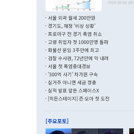
다. [정동영 통일부 장관이 지난달 23일 오후 서울 종로구 정부서울청사에
2026-08-06 08:
료=한국은행] 한국은행이 6일 발표한 '2026년 6월 국제수지(잠정)'에
서 취임 1주년 
면 지난 6월
부 장관 권한
1000만달러
서울 외곽 월세 200만원
발전 구상'을
이에 따라 올
적 갈등 해결
경기도, 재정 '비상 상황'
했다. 경상수
결과 혐오의 
9000만달러
프로야구 전 경기 폭염 취소
년간의 CVI
지 기준 상품
고령 취업자 첫 1000만명 돌파
무너졌다고도 
며 월간 기준
현실을 바꾸는
달러로 38.
화물선 운임 3주만에 최고
를 평화 체제
196.9% 급
검찰 수사권, 72년만에 막 내려
함께 4자 대
수출은 160
지만 이 대통
서울 첫 폭염중대경보
(18.6%) 
화공존 정책이
했다. 통관 기
'300억 사기' 차가원 구속
다"고 지적했
(16.4%)
투리가 잡혀 
실거주 아니면 세금 껑충
월(-10억9
쁜 상황이 초
증가와 유류할
실적 발표 앞둔 스페이스X
9·19 군사
기록했지만 
[히든스테이지] 즌·오아 첫 도전
"우리의 선의
로 전환됐다.
으로 약간의 의문
를 기록해 전
관은 업무보고
는 배당수입
주의에 근거한
줄면서 25억
[주요포토]
라며 "여러분
억1000만달
이 9월 러시
였던 올해 3
며 "정부 차