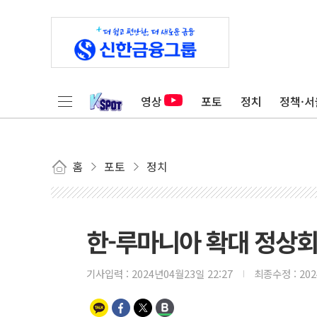
영상
포토
정치
정책·서
홈
포토
정치
한-루마니아 확대 정상
기사입력 :
2024년04월23일 22:27
최종수정 :
20