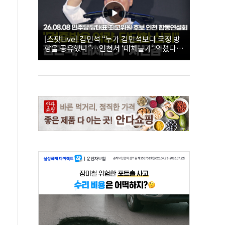
[스팟Live] 김민석 “누가 김민석보다 국정 방
향을 공유했나”…인천서 ‘대체불가’ 외쳤다 |
26.08.08 더불어민주당 당대표·최고위원 후
보 인천 합동연설회