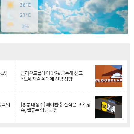
Mute
.AI
클라우드플레어 14% 급등해 신고
점...AI 지출 확대에 전망 상향
 동력의
[홍콩 대장주] 메이퇀② 실적은 고속 상
승, 밸류는 역대 저점