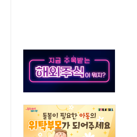
50㎜ 폭우…강원 동해안 강한 비 이어져
 환경미화원 수거차에 치여 사망
동…60대 남성 2명 숨져
보는 일 없게"…'결혼 페널티' 22개 과제 손본다
터보트 전복…1명 사망·1명 실종
의 날 참석..."국제적 시민 연대로 목소리 내야"
 실종 60대 나흘만에 숨진 채 발견
 살해 10대 아들 체포
' 받아친 정청래…제주 연설서 신경전 고조
지시…與 "적극 환영"·野 "졸속 국정"