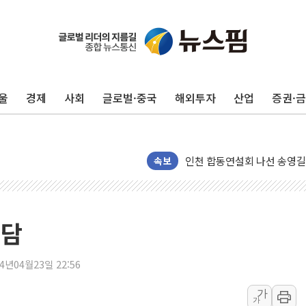
울
경제
사회
글로벌·중국
해외투자
산업
증권·
울진·영덕 '호우특보'-포항 '
[종합] 김민석, 정청래에 '0.86
인천 합동연설회 나선 송영길
속보
김민석, 2주차 제주·인천 경선서
인사하는 김민석 당대표 후보
[속보] 민주, 제주·인천 경선 결
회담
[속보] 민주, 인천 경선 결과 발
[속보] 민주, 제주 경선 결과 발
24년04월23일 22:56
이번주 국내 주요 금융일정(8.1
가
美, 이란전 출구전략 만지작
가