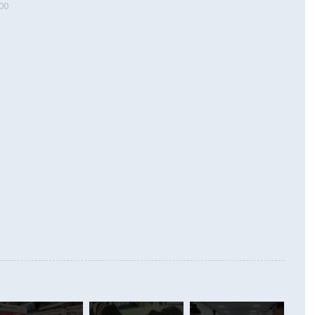
00
 따르
기자간담회를 하고 있다. [사진=통일부] 2026.07.23 ◆통일
 경상수지는 497억3000만달러 흑자로 집계됐다. 전월(386억
 넘어선 주장 정 장관은 이날 업무보고에서 '한반도 평화공존
)에 이어 두 달 연속 월간 기준 역대 최대 기록을 갈아치웠다.
 설명하면서 이재명 정부 2년차 핵심 과제로 상호 존중·평화
해 상반기 누적 경상수지 흑자는 1910억1000만달러를 기록
·핵 없는 한반도 등 3대 기본 방향을 제시했다. 정 장관은 "대
지 흑자를 견인한 것은 상품수지다. 6월 상품수지는 478억
언어는 멈춰야 한다"면서 주적 용어 대체를 주장했다. 지난 25
 흑자를 기록하며 전월에 이어 역대 최대를 다시 썼다. 국제수
D(완전하고 검증가능하며 되돌릴 수 없는 비핵화) 구도는 이미
수출은 1123억7000만달러로 전년 동월 대비 84.5% 증가하
했다. 또 "현 시점에서 흘러간 선(先)비핵화만 되뇌는 것은
 처음으로 1000억달러를 넘어섰다. 상품수입은 644억8000만
 데 힘이 되지 않는다"고 주장했다. 정 장관은 또 "정전 체제
6% 늘었다. 통관 기준으로는 반도체 수출이 전년 동월 대비
로 바꾸는 논의에 착수하겠다"면서 "북·미 정상회담 견인과
증했고 컴퓨터·주변기기(SSD)는 282.7% 증가했다. IT 품목
화의 동력을 확보하기 위해 최선을 다할 것"이라고 말했다. 하
.4% 늘었으며 비IT 품목도 ▲석유제품(47.5%) ▲화공품
령은 정 장관의 구상에 대부분 제동을 걸었다. 이 대통령은 "평
▲철강제품(17.9%) ▲승용차(6.1%) 등을 중심으로 18.6% 증가
 정치적으로 악용되는 측면이 있다"며 "많이 조심하셔야 한
준 수입은 ▲원자재(30.5%) ▲자본재(35.3%) ▲소비재
다. 북한을 다른 이름으로 불러야 한다는 주장에는 "표현에 꼬
가 모두 늘었다. 서비스수지는 12억9000만달러 적자를 기록해 전
정쟁으로 휘몰아 들어가면 원래 하고자 했던 데에서 오히려 나
000만달러)보다 적자 폭이 확대됐다. 여행수지는 외국인 입국자
래될 수 있다"고 경고했다. 이 대통령은 남북 신뢰 구축을 위해
증료 인상 등에 따른 출국자 감소로 4억4000만달러 흑자를
합의를 선제적으로 복원해야 한다는 정 장관의 주장에 대해서도
지식재산권사용료수지는 전월 흑자에서 4억4000만달러 적자
대로 하는 게 과연 한반도의 평화와 안정에 플러스냐, 결론적
 본원소득수지는 배당소득을 중심으로 32억7000만달러 흑자
이 들 때도 있다"며 부정적으로 반응했다. 조현 외교부 장
월(21억7000만달러)보다 흑자 폭이 확대됐다. 배당소득수지
 사후 브리핑에서 정 장관이 언급한 '4자 회담'에 대해 "이상
이 늘어난 데다 전월 분기배당에 따른 기저효과로 배당지급이
 어떤 희망이라 하더라도 그건 아직 조율되지 않은 방법"이
6000만달러 흑자를 나타냈다. 금융계정 순자산은 6월 중 467
들께서 디스카운트해 주시면 좋겠다"고 선을 그었다. 정 장관
러 증가해 월간 기준 역대 최대 증가 폭을 기록했다. 종전 최대
아 블라디보스토크에서 열리는 '동방경제포럼(EEF)'을 언급하
월(369억9000만달러)을 넘어선 것이다. 직접투자에서는 내국
원에서 (참석을) 검토하고 있다"고 발언한 데 대해서도 조 장관