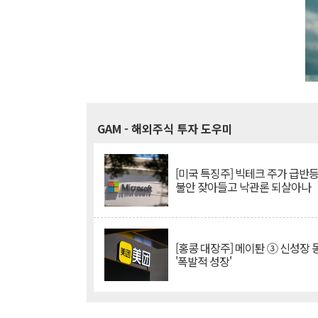
GAM
- 해외주식 투자 도우미
[미국 특징주] 빅테크 주가 급반등..
불안 잦아들고 낙관론 되살아나
[홍콩 대장주] 메이퇀 ③ 신성장
'폭발적 성장'