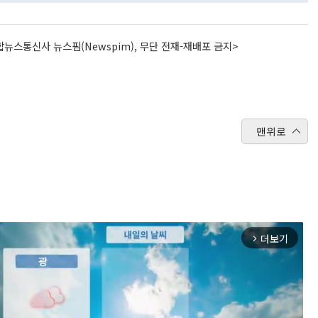
뉴스통신사 뉴스핌(Newspim), 무단 전재-재배포 금지>
맨위로
더보기
arrow_forward_ios