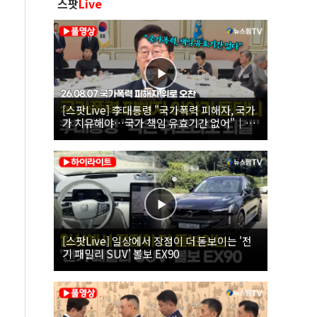
스팟
Live
[스팟Live] 李대통령 "국가폭력 피해자, 국가
가 치유해야…국가 책임 유효기간 없어"｜
26.08.07 국가폭력 피해자 위로 오찬
[스팟Live] 일상에서 장점이 더 돋보이는 '전
기 패밀리 SUV' 볼보 EX90