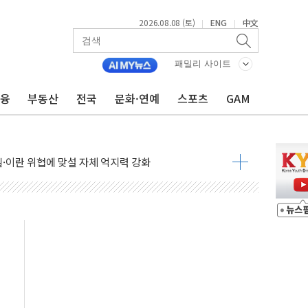
2026.08.08 (토)
ENG
中文
|
|
패밀리 사이트
금융
부동산
전국
문화·연예
스포츠
GAM
낮아지며 상승… STOXX 600 지수는 나흘 연속 최고치
세
엘·이란 위협에 맞설 자체 억지력 강화
동
톱'… 美 해상봉쇄 영향
각
체주 '활짝'
스닥 선물 1%대 상승
상 기대 후퇴