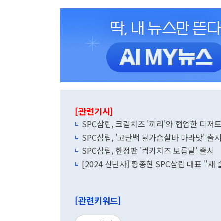
[관련기사]
SPC삼립, 크림치즈 '끼리'와 협업한 디저
SPC삼립, '고단백 닭가슴살바 마라맛' 출
SPC삼립, 한정판 '럭키치즈 보름달' 출시
[2024 신년사] 황종현 SPC삼립 대표 "
[관련키워드]