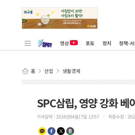
영상
포토
정치
정책·서
홈
산업
생활경제
SPC삼립, 영양 강화 베이커
기사입력 :
2024년04월17일 13:57
최종수정 :
20