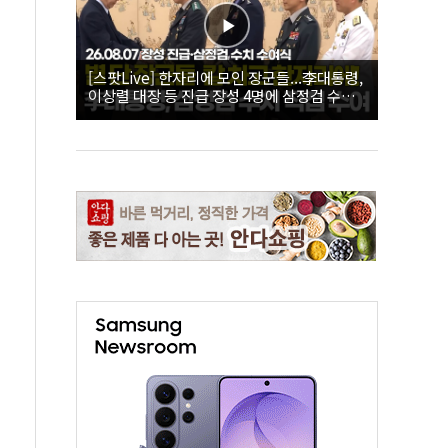
[스팟Live] 한자리에 모인 장군들...李대통령,
이상렬 대장 등 진급 장성 4명에 삼정검 수치
직접 수여｜26.08.07 장성 진급·삼정검 수치
수여식