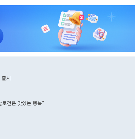
트 출시
시
새 슬로건은 맛있는 행복"