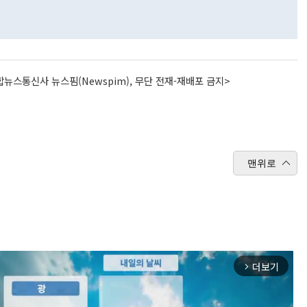
뉴스통신사 뉴스핌(Newspim), 무단 전재-재배포 금지>
맨위로
더보기
arrow_forward_ios