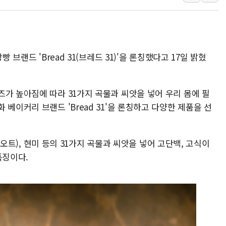
[사진] 이슬람 수니파 3개국, 공동방위협정 체결
뉴욕증시 개장 전 특징주...아틀라시안·클라우드플레어
보훈부, 미 DPAA와 MOU… "6·25 미군 실종자 7359명
트럼프 "금리 내려야"…파월 때와 달리 워시엔 톤 낮춰
 브랜드 'Bread 31(브레드 31)'을 론칭했다고 17일 밝혔
특정 정치인 측근 포항시 정책특보 내정설...포항시 '시끌'
李 "해남 태양광, 대한민국 다음 100년 밑거름…수도권 집
가 높아짐에 따라 31가지 곡물과 씨앗을 넣어 우리 몸에 필
李 대통령, '6시간 마라톤 부동산 2차 회의' 주재… "전폭
베이커리 브랜드 'Bread 31'을 론칭하고 다양한 제품을 선
트럼프, 中 겨냥 폴리실리콘 관세 15% 부과…美 태양광주
[사진] 빈살만과 에르도안의 만남
리(오트), 현미 등의 31가지 곡물과 씨앗을 넣어 고단백, 고식이
이란와이어 "이란 최고지도자 위독…곧 사망해도 놀랍지 
특징이다.