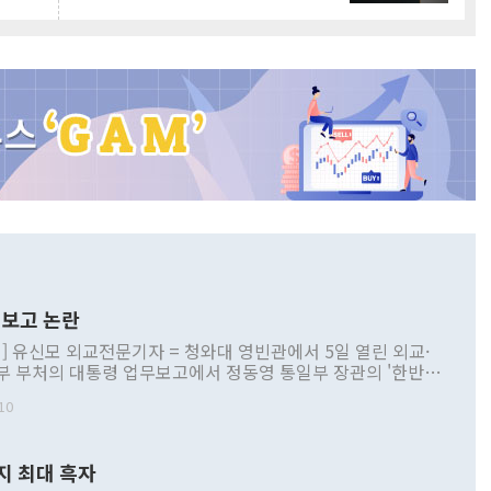
보고 논란
] 유신모 외교전문기자 = 청와대 영빈관에서 5일 열린 외교·
부 부처의 대통령 업무보고에서 정동영 통일부 장관의 '한반도
 구상'과 업무보고 발언이 논란을 빚고 있다. 이날 정 장관의
10
정부 내 조율을 거치지 않은 사안을 정책으로 추진하겠다고 공
는가 하면 사실 관계에 맞지 않은 설명도 있었다. 이재명 대통
로 신중을 기해 달라고 경고했고, 조현 외교부 장관은 '이상
지 최대 흑자
 근거한 비현실적 구상'이라는 비판을 내놨다. 그동안 정 장