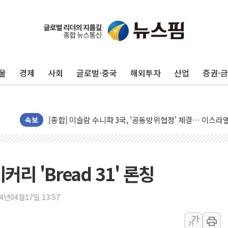
울
경제
사회
글로벌·중국
해외투자
산업
증권·
유럽증시, 美 고용 예상 밖 부진에 연준 금리 인상 가능성 
미 연준 매파 기세 꺾이나…고용 감소에 9월 동결 전망 우
[종합] 이슬람 수니파 3국, '공동방위협정' 체결… 이스라
속보
트럼프, 백신·자폐증 행정명령 검토…"이르면 다음 주"
美 항소법원, 백악관 무도회장 공사 중단 명령…트럼프 제
이란 핵심 원유 수출항 '하르그섬', 최근 1주일 이상 '올스
리 'Bread 31' 론칭
美 고용 쇼크에 엔화 장중 급등…시장은 "또 개입했나" 촉
[AI MY 뉴스] 뉴욕 반도체주 프리뷰...美 고용 쇼크에 반도
24년04월17일 13:57
뉴욕증시 프리뷰, 美 고용 쇼크에 금리 인상 우려 후퇴…나
가
[종합] 美 7월 고용 2만3000명 감소 '쇼크'…9월 금리 인
가