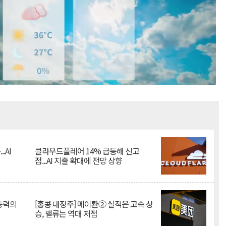
Mute
.AI
클라우드플레어 14% 급등해 신고
점...AI 지출 확대에 전망 상향
 동력의
[홍콩 대장주] 메이퇀② 실적은 고속 상
승, 밸류는 역대 저점