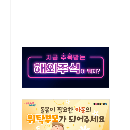
·태양광주↑ VS 트레이드데스크·웬디스↓
 끝까지 찾겠다"
중 완화 전환점"
적 공급 확대·속도전 총력"
 급등
않아"