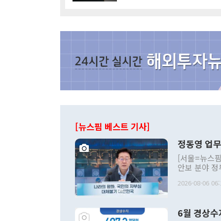
[뉴스핌 베스트 기사]
정동영 업무
[서울=뉴스핌
안보 분야 정
평화공존 발전
2026-08-06 06:
발언 중에는 
언한 것이 있
령은 공개적으
6월 경상수
주의적 희망에