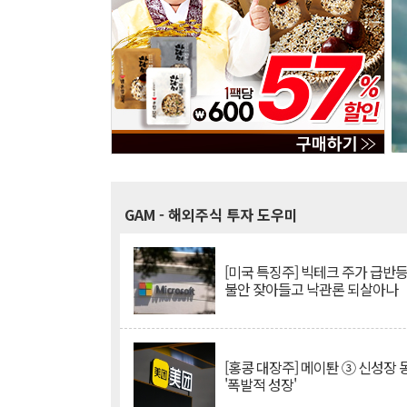
GAM
- 해외주식 투자 도우미
[미국 특징주] 빅테크 주가 급반등..
불안 잦아들고 낙관론 되살아나
[홍콩 대장주] 메이퇀 ③ 신성장
'폭발적 성장'