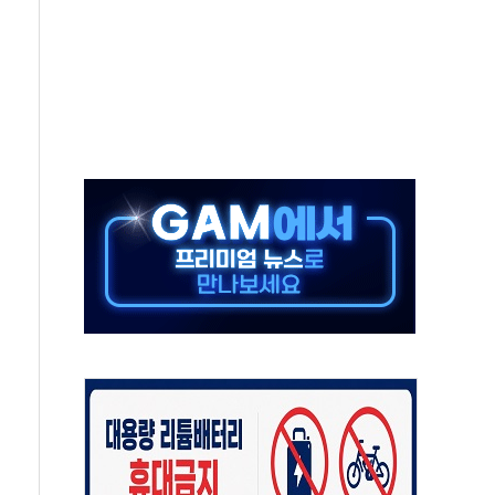
으로 나토 회원국 공격 검토… 거짓 깃발 작전"
 재회…로봇·AI 데이터센터·모빌리티 구체화
나·아이온큐·도어대시↑ VS 샌디스크·피그마·앱러빈↓
급 반대…상법·자본시장법 개정 논의"
주 차익실현 속 혼조세...웨스턴디지털·샌디스크↓
사에 긴급 안보 점검회의