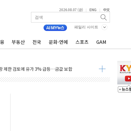
2026.08.07 (금)
ENG
中文
|
|
행정명령 서명…출생시민권 제한 재시동
군수품 부족설 일축 "막대한 무기 보유"
패밀리 사이트
어…다음 과제는 '외형 확대'
금융
부동산
전국
문화·연예
스포츠
GAM
 귀환 조짐에 전월세시장 '긴장'
교환·재매수·다운사이징 '저울질'
항 제한 검토에 유가 3% 급등…금값 보합
다우 5거래일 랠리 '마침표'
합의 막바지.."美와 직접 협상 없어"
·김민석 후보 - 8월 7일
2차 회의…주택 공급 대책 막바지 조율할 듯
자회견·주요 정당 - 8월 7일
통항 제한 추진…美 "통행 막을 권한 없어"
분 상승… "2분기 기업 순이익 21% 증가" 전망