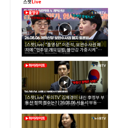
스팟
Live
[스팟Live] *풀영상* 이준석, 보완수사권 폐
지에 "민주당 개악입법, 불안감 가중시켜"｜
26.08.06 개혁신당 보완수사권 폐지 토론회
[스팟Live] '투미TV' 김제경이 내린 李정부 부
동산 정책 점수는? | 26.08.06 서울시 부동산
대토론회