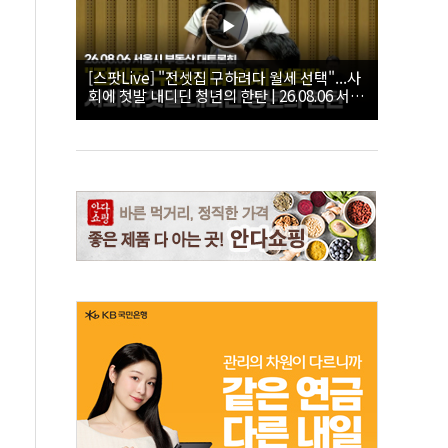
[스팟Live] "전셋집 구하려다 월세 선택"...사
회에 첫발 내디딘 청년의 한탄 | 26.08.06 서울
시 부동산 대토론회