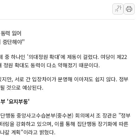
가
리투아니아 국방 "러, 우크라 드론
가
구광모, 내주 실리콘밸리서 젠슨 황
뉴욕증시 개장 전 특징주...모더
 동력 잃어
김정관 장관 "영업이익 N% 성과
시 중단해야"
뉴욕증시 프리뷰, 미 주가선물 AI
청와대, 북한 단거리 탄도미사일 발
제 중 하나인 '의대정원 확대'에 제동이 걸렸다. 여당이 제22
 정원 확대도 동력이 다소 약해졌기 때문이다.
지만, 서로 간 입장차이가 분명해 이마저도 쉽지 않다. 정부
속될 것으로 예상된다.
부 '요지부동'
 집단행동 중앙사고수습본부(중수본) 회의에서 조 장관은 "정부
니터링을 강화하고 있으며, 이를 통해 집단행동 장기화에 따른
 나갈 계획"이라고 밝혔다.