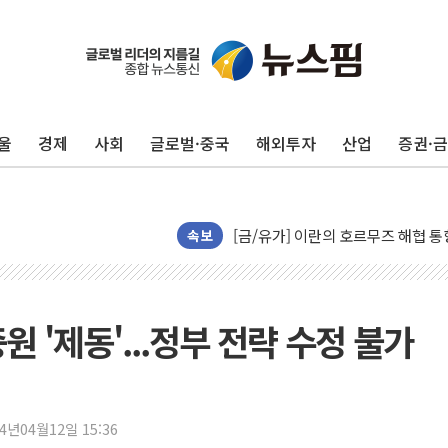
트럼프, '원정출산 시민권 차단' 
트럼프 "이란전 조만간 끝날 것"…
현대리바트, 원가 개선으로 실적 방
울
경제
사회
글로벌·중국
해외투자
산업
증권·
"세금 부담 덜자"…비거주 1주택자
세금 부담 커진 고가 1주택자…맞
[금/유가] 이란의 호르무즈 해협 통
뉴욕증시, 유가·금리 부담에 하락…
속보
이란, 오만과 호르무즈 해협 재개방 
[민주 당권주자 일정] 송영길·정청래
李대통령, 오늘 부동산 정책 점검 
원 '제동'...정부 전략 수정 불가
[오늘의 정치일정] 8월 7일(금)
[오늘의 국회일정] 상임위·세미나·기
이란, 美·이스라엘 선박 호르무즈 
24년04월12일 15:36
유럽증시, 견조한 실적 소화하며 대부