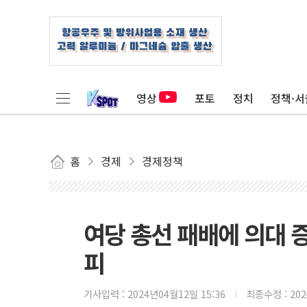
영상
포토
정치
정책·서
홈
경제
경제정책
여당 총선 패배에 의대 증
피
기사입력 :
2024년04월12일 15:36
최종수정 :
20