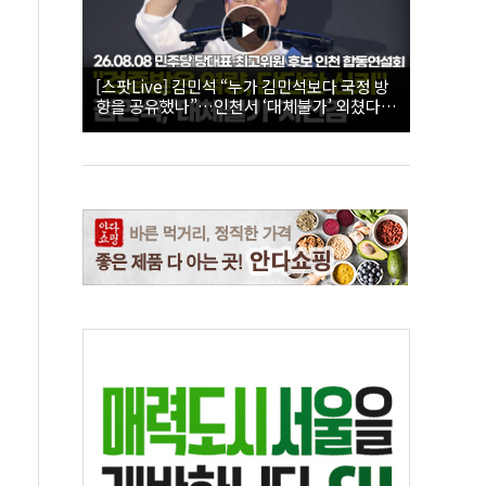
[스팟Live] 김민석 “누가 김민석보다 국정 방
향을 공유했나”…인천서 ‘대체불가’ 외쳤다 |
26.08.08 더불어민주당 당대표·최고위원 후
보 인천 합동연설회