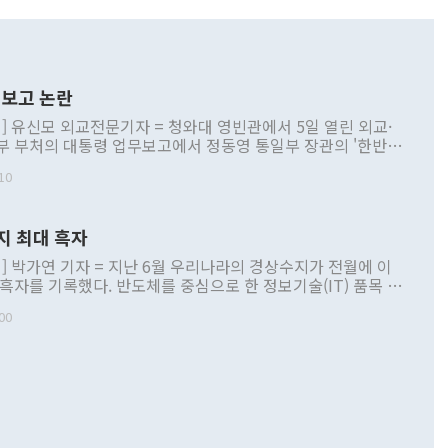
보고 논란
] 유신모 외교전문기자 = 청와대 영빈관에서 5일 열린 외교·
부 부처의 대통령 업무보고에서 정동영 통일부 장관의 '한반도
 구상'과 업무보고 발언이 논란을 빚고 있다. 이날 정 장관의
10
정부 내 조율을 거치지 않은 사안을 정책으로 추진하겠다고 공
는가 하면 사실 관계에 맞지 않은 설명도 있었다. 이재명 대통
로 신중을 기해 달라고 경고했고, 조현 외교부 장관은 '이상
지 최대 흑자
 근거한 비현실적 구상'이라는 비판을 내놨다. 그동안 정 장
책 관련 발언이 물의를 빚은 적은 여러 번 있지만 대통령과 유
] 박가연 기자 = 지난 6월 우리나라의 경상수지가 전월에 이
이 공개적으로 부정적 입장을 표명한 것은 이례적이다. 정 장
 흑자를 기록했다. 반도체를 중심으로 한 정보기술(IT) 품목 수
대북 접근법과 월권을 제어해야 한다는 목소리도 높아지고 있
간 상품수출이 처음으로 1000억달러를 넘어선 영향이다. [자
00
 따르
기자간담회를 하고 있다. [사진=통일부] 2026.07.23 ◆통일
 경상수지는 497억3000만달러 흑자로 집계됐다. 전월(386억
 넘어선 주장 정 장관은 이날 업무보고에서 '한반도 평화공존
)에 이어 두 달 연속 월간 기준 역대 최대 기록을 갈아치웠다.
 설명하면서 이재명 정부 2년차 핵심 과제로 상호 존중·평화
해 상반기 누적 경상수지 흑자는 1910억1000만달러를 기록
·핵 없는 한반도 등 3대 기본 방향을 제시했다. 정 장관은 "대
지 흑자를 견인한 것은 상품수지다. 6월 상품수지는 478억
언어는 멈춰야 한다"면서 주적 용어 대체를 주장했다. 지난 25
 흑자를 기록하며 전월에 이어 역대 최대를 다시 썼다. 국제수
D(완전하고 검증가능하며 되돌릴 수 없는 비핵화) 구도는 이미
수출은 1123억7000만달러로 전년 동월 대비 84.5% 증가하