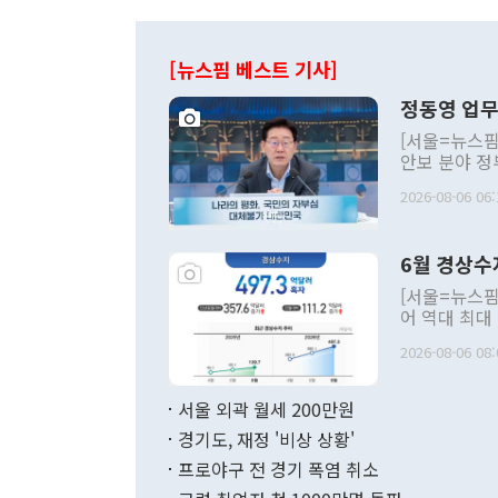
[뉴스핌 베스트 기사]
정동영 업무
[서울=뉴스핌
안보 분야 정
평화공존 발전
2026-08-06 06:
발언 중에는 
언한 것이 있
령은 공개적으
6월 경상수
주의적 희망에
관의 대북 정
[서울=뉴스핌
관 부처 장관
어 역대 최대
관의 무리한 
출 호조로 월
다. [정동영 통일부 장관이 지난달 23일 오후 서울 종로구 정부서울청사에
2026-08-06 08:
료=한국은행] 한국은행이 6일 발표한 '2026년 6월 국제수지(잠정)'에
서 취임 1주년 
면 지난 6월
부 장관 권한
1000만달러
서울 외곽 월세 200만원
발전 구상'을
이에 따라 올
적 갈등 해결
경기도, 재정 '비상 상황'
했다. 경상수
결과 혐오의 
9000만달러
프로야구 전 경기 폭염 취소
년간의 CVI
지 기준 상품