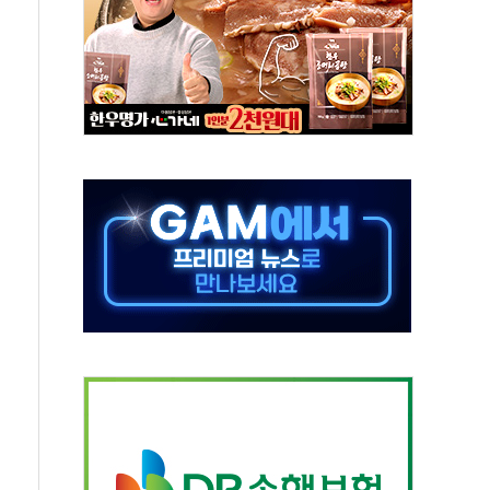
표...김민석 52.64% 정청래 39.89% 송영길 7.47%
0~8.14)
…공습 한계·탄약 부족 현실화
50㎜ 폭우…강원 동해안 강한 비 이어져
 환경미화원 수거차에 치여 사망
동…60대 남성 2명 숨져
보는 일 없게"…'결혼 페널티' 22개 과제 손본다
터보트 전복…1명 사망·1명 실종
의 날 참석..."국제적 시민 연대로 목소리 내야"
 실종 60대 나흘만에 숨진 채 발견
 살해 10대 아들 체포
' 받아친 정청래…제주 연설서 신경전 고조