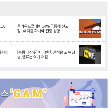
Mute
.AI
클라우드플레어 14% 급등해 신고
점...AI 지출 확대에 전망 상향
 동력의
[홍콩 대장주] 메이퇀② 실적은 고속 상
승, 밸류는 역대 저점