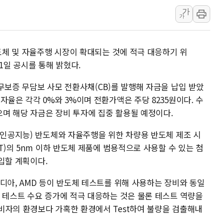
가
[속보] 민주, 제주 경선 결과 발
가
이번주 국내 주요 금융일정(8.1
美, 이란전 출구전략 만지작
반도체 및 자율주행 시장이 확대되는 것에 적극 대응하기 위
강릉·동해·삼척 시간당 최대 
1일 공시를 통해 밝혔다.
폐기물 수거하다 참변…60대
서울 중랑구 주택가서 흉기 난
무보증 무담보 사모 전환사채(CB)를 발행해 자금을 납입 받았
자율은 각각 0%와 3%이며 전환가액은 주당 8235원이다. 수
李대통령 "결혼 때문에 손해 
며 해당 자금은 장비 투자에 집중 활용될 예정이다.
여수 오동도 인근 해상서 모
추미애, '위안부' 피해자 기림
(인공지능) 반도체와 자율주행을 위한 차량용 반도체 제조 시
인천 선재도 갯벌서 해루질 중
T)의 5nm 이하 반도체 제품에 범용적으로 사용할 수 있는 첨
인천서 말다툼 중 어머니 흉기
도입할 계획이다.
'화합' 꺼낸 김민석에 '뻔뻔
디아, AMD 등이 반도체 테스트를 위해 사용하는 장비와 동일
체 테스트 수요 증가에 적극 대응하는 것은 물론 테스트 역량을
비자의 환경보다 가혹한 환경에서 Test하여 불량을 검출해내