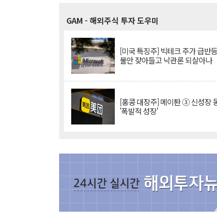
GAM
- 해외주식 투자 도우미
[미국 특징주] 빅테크 주가 급반등..
불안 잦아들고 낙관론 되살아나
[홍콩 대장주] 메이퇀 ③ 신성장
'폭발적 성장'