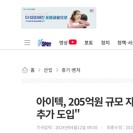
영상
포토
정치
정책·서
홈
산업
중기·벤처
아이텍, 205억원 규모 
추가 도입"
기사입력 :
2024년04월12일 09:05
최종수정 :
20