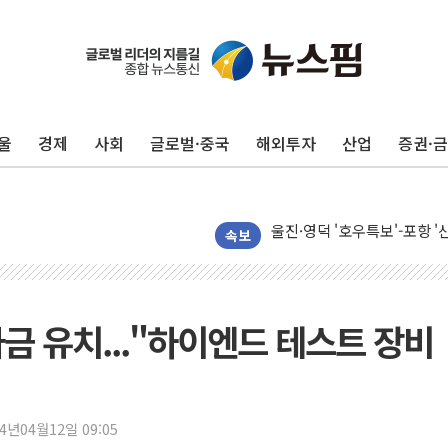
울
경제
사회
글로벌·중국
해외투자
산업
증권·
포항시 재난예산 40억 긴급 
속보
울진·영덕 '호우특보'-포항 '
[종합] 김민석, 정청래에 '0.86
인천 합동연설회 나선 송영길
자금 유치..."하이엔드 테스트 장비
김민석, 2주차 제주·인천 경선서
인사하는 김민석 당대표 후보
[속보] 민주, 제주·인천 경선 결
24년04월12일 09:05
[속보] 민주, 인천 경선 결과 발