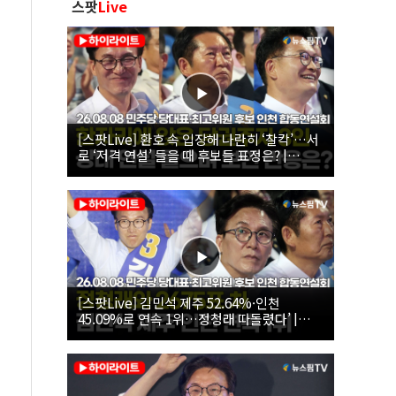
스팟
Live
[스팟Live] 환호 속 입장해 나란히 ‘찰칵’…서
로 ‘저격 연설’ 들을 때 후보들 표정은? |
26.08.08 더불어민주당 당대표·최고위원 후
보 인천 합동연설회
[스팟Live] 김민석 제주 52.64%·인천
45.09%로 연속 1위…정청래 따돌렸다’ |
26.08.08 더불어민주당 당대표·최고위원 후
보 인천 합동연설회