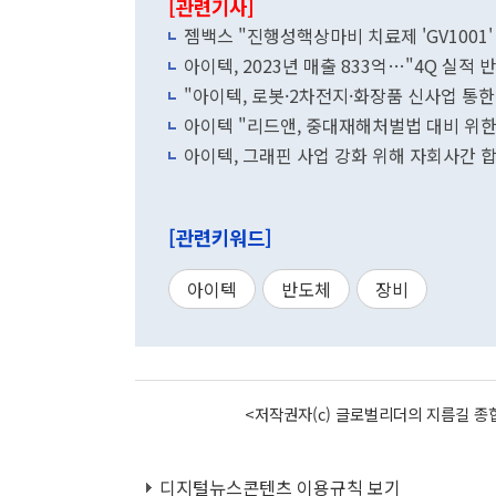
[관련기사]
젬백스 "진행성핵상마비 치료제 'GV1001' F
아이텍, 2023년 매출 833억…"4Q 실적
"아이텍, 로봇·2차전지·화장품 신사업 통한
아이텍 "리드앤, 중대재해처벌법 대비 위한
아이텍, 그래핀 사업 강화 위해 자회사간 
[관련키워드]
아이텍
반도체
장비
<저작권자(c) 글로벌리더의 지름길 종합
디지털뉴스콘텐츠 이용규칙 보기