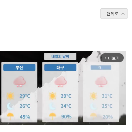
맨위로
더보기
arrow_forward_ios