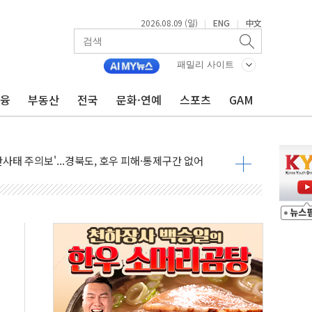
2026.08.09 (일)
ENG
中文
|
|
패밀리 사이트
금융
부동산
전국
문화·연예
스포츠
GAM
투입…고수온 양식장 복구·지원 '총력'
산사태 주의보'...경북도, 호우 피해·통제구간 없어
%p' 차 재역전 성공...金 45.42% vs 鄭 44.56%
·정청래·김민석 당대표 후보
 정청래에 승리...47.75% vs 42.08%
과 발표...김민석 47.75% 정청래 42.08%
표...김민석 45.09% 정청래 43.27% 송영길 11.63%