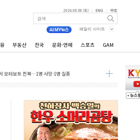
2026.08.08 (토)
ENG
中文
|
|
만지작…공습 한계·탄약 부족 현실화
 최대 50㎜ 폭우…강원 동해안 강한 비 어어져
패밀리 사이트
…60대 환경미화원 수거차에 치여 사망
금융
부동산
전국
문화·연예
스포츠
GAM
흉기 난동…60대 남성 2명 숨져
손해 보는 일 없게"…'결혼 페널티' 22개 과제 손본다
서 모터보트 전복…1명 사망·1명 실종
자 기림의 날 참석..."국제적 시민 연대로 목소리 내야"
질 중 실종 60대 나흘만에 숨진 채 발견
 흉기 살해 10대 아들 체포
 '뻔뻔' 받아친 정청래…제주 연설서 신경전 고조
재검토 지시…與 "적극 환영"·野 "졸속 국정"
주의보…10일까지 최대 3.5m 높은 물결
사망 23명…정부, 비상대응기구 가동
, 수도 베이징도 부동산 규제 철폐