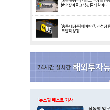
[미국 특징주] 빅테크 주가 급반등..
불안 잦아들고 낙관론 되살아나
[홍콩 대장주] 메이퇀 ③ 신성장
'폭발적 성장'
[뉴스핌 베스트 기사]
정동영 업무