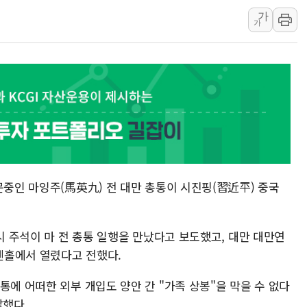
가
인제 용대리 계곡서 수
가
동해시, 11~14일 '
강원 중·남부 동해안 
청양 밭에서 일하던 9
폭염에 車 운전면허 기
李대통령, 'ISA·주가
문중인 마잉주(馬英九) 전 대만 총통이 시진핑(習近平) 중국
 시 주석이 마 전 총통 일행을 만났다고 보도했고, 대만 대만연
젠홀에서 열렸다고 전했다.
통에 어떠한 외부 개입도 양안 간 "가족 상봉"을 막을 수 없다
말했다.