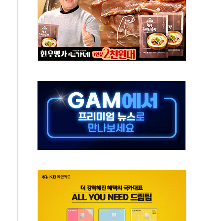
위 상승으로 피서객 7명 고립…전원 구조
별똥별 멍' 운영…페르세우스 유성우 관측
시간당 50mm 이상 폭우…호우경보 발효
0대 숨져…온열질환 여부 조사
능시험 오전 집중 편성…체감온도 38도 넘으면 중단
누르기 방지법' 전면 재검토 지시