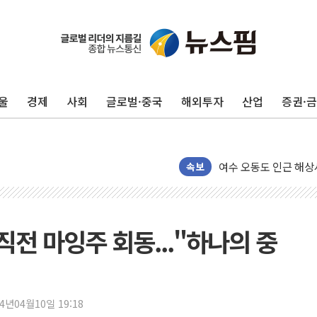
美, 이란전 출구전략 
강릉·동해·삼척 시간당
폐기물 수거하다 참변
울
경제
사회
글로벌·중국
해외투자
산업
증권·
서울 중랑구 주택가서 
李대통령 "결혼 때문에 
여수 오동도 인근 해상
추미애, '위안부' 피해
속보
인천 선재도 갯벌서 해루
인천서 말다툼 중 어머니
'화합' 꺼낸 김민석에
직전 마잉주 회동..."하나의 중
李대통령, ISA 개편 
동해중부 전 해상 풍랑
연일 폭염에 온열질환 
24년04월10일 19:18
中 전방위 아파트 부양