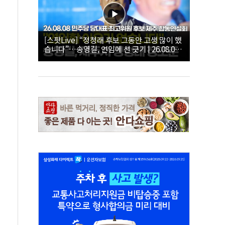
[스팟Live] “정청래 후보 그동안 고생 많이 했
습니다”…송영길, 연임에 선 긋기 | 26.08.08
더불어민주당 당대표·최고위원 후보 제주 합
동연설회