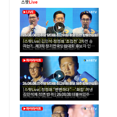
스팟
Live
[스팟Live] 김민석·정청래 ‘초접전’ 2차전 승
자는?...제3차 정기전국당원대회 후보자 인천
합동연설회 생중계 | 26.08.08
[스팟Live] 정청래 “뻔뻔하다”…‘화합’ 꺼낸
김민석에 정면 반격 | 26.08.08 더불어민주당
당대표·최고위원 후보 제주 합동연설회