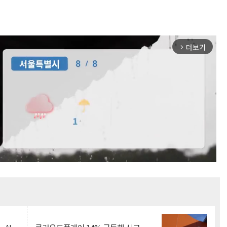
더보기
arrow_forward_ios
Mute