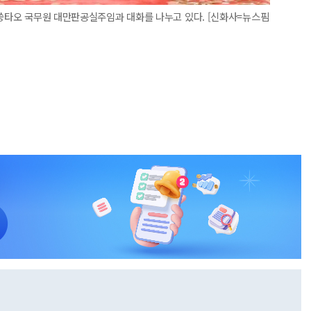
 쑹타오 국무원 대만판공실주임과 대화를 나누고 있다. [신화사=뉴스핌