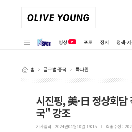
영상
포토
정치
정책·서
홈
글로벌·중국
특파원
시진핑, 美·日 정상회담 
국" 강조
기사입력 :
2024년04월10일 19:15
최종수정 :
20