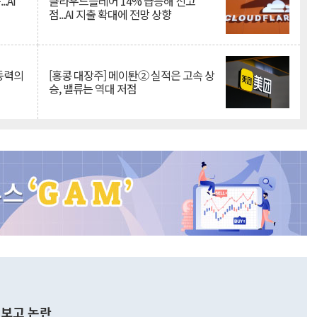
.AI
클라우드플레어 14% 급등해 신고
점...AI 지출 확대에 전망 상향
 동력의
[홍콩 대장주] 메이퇀② 실적은 고속 상
승, 밸류는 역대 저점
보고 논란